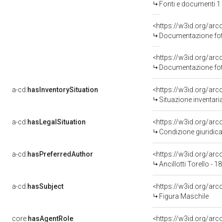
Fonti e documenti 1
Documentazione foto
Documentazione foto
a-cd:
hasInventorySituation
<https://w3id.org/ar
Situazione inventar
a-cd:
hasLegalSituation
<https://w3id.org/arc
Condizione giuridica
a-cd:
hasPreferredAuthor
<https://w3id.org/a
Ancillotti Torello - 
a-cd:
hasSubject
<https://w3id.org/a
Figura Maschile
core:
hasAgentRole
<https://w3id.org/ar