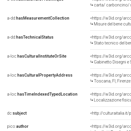
carta/ carboncino/ 
a-dd:
hasMeasurementCollection
<https://w3id.org/ar
Misure del bene cul
a-dd:
hasTechnicalStatus
<https://w3id.org/ar
Stato tecnico del b
a-loc:
hasCulturalInstituteOrSite
<https://w3id.org/ar
Gabinetto Disegni e 
a-loc:
hasCulturalPropertyAddress
<https://w3id.org/a
Toscana, FI, Firenze
a-loc:
hasTimeIndexedTypedLocation
<https://w3id.org/ar
Localizzazione fisic
dc:
subject
<http://culturaitalia.
pico:
author
<https://w3id.org/a