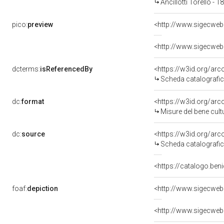
Ancillotti Torello - 
pico:
preview
<http://www.sigecweb
<http://www.sigecweb
dcterms:
isReferencedBy
<https://w3id.org/a
Scheda catalografi
dc:
format
<https://w3id.org/ar
Misure del bene cul
dc:
source
<https://w3id.org/a
Scheda catalografi
<https://catalogo.beni
foaf:
depiction
<http://www.sigecweb
<http://www.sigecweb