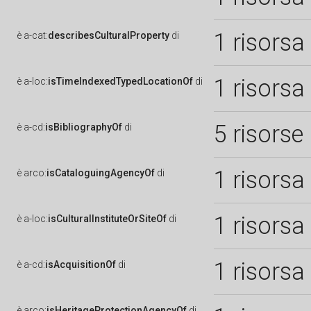
1 risorsa
è
a-cat:
describesCulturalProperty
di
1 risorsa
è
a-loc:
isTimeIndexedTypedLocationOf
di
5 risorse
è
a-cd:
isBibliographyOf
di
1 risorsa
è
arco:
isCataloguingAgencyOf
di
1 risorsa
è
a-loc:
isCulturalInstituteOrSiteOf
di
1 risorsa
è
a-cd:
isAcquisitionOf
di
è
arco:
isHeritageProtectionAgencyOf
di