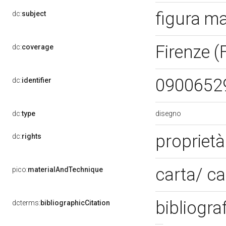
figura m
dc:
subject
Firenze (
dc:
coverage
0900652
dc:
identifier
disegno
dc:
type
propriet
dc:
rights
carta/ c
pico:
materialAndTechnique
bibliogra
dcterms:
bibliographicCitation