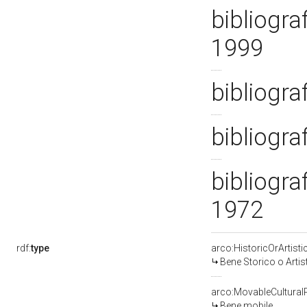
bibliogra
1999
bibliogra
bibliogra
bibliogra
1972
rdf:
type
arco:HistoricOrArtisti
Bene Storico o Artis
arco:MovableCultural
Bene mobile