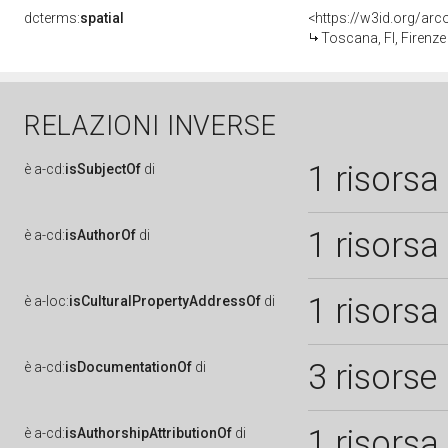
dcterms:
spatial
<https://w3id.org/a
Toscana, FI, Firenze
RELAZIONI INVERSE
1 risorsa
è
a-cd:
isSubjectOf
di
1 risorsa
è
a-cd:
isAuthorOf
di
1 risorsa
è
a-loc:
isCulturalPropertyAddressOf
di
3 risorse
è
a-cd:
isDocumentationOf
di
1 risorsa
è
a-cd:
isAuthorshipAttributionOf
di