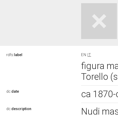
rdfs:
label
EN
IT
figura ma
Torello (
ca 1870-
dc:
date
Nudi mas
dc:
description