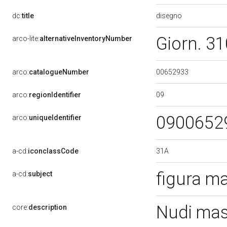
disegno
dc:
title
Giorn. 3
arco-lite:
alternativeInventoryNumber
00652933
arco:
catalogueNumber
09
arco:
regionIdentifier
0900652
arco:
uniqueIdentifier
31A
a-cd:
iconclassCode
figura m
a-cd:
subject
Nudi mas
core:
description