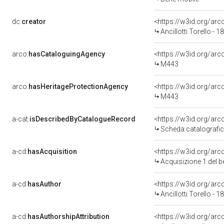
dc:
creator
<https://w3id.org/a
Ancillotti Torello - 
arco:
hasCataloguingAgency
<https://w3id.org/a
M443
arco:
hasHeritageProtectionAgency
<https://w3id.org/a
M443
a-cat:
isDescribedByCatalogueRecord
<https://w3id.org/a
Scheda catalografi
a-cd:
hasAcquisition
<https://w3id.org/ar
Acquisizione 1 del 
a-cd:
hasAuthor
<https://w3id.org/a
Ancillotti Torello - 
a-cd:
hasAuthorshipAttribution
<https://w3id.org/ar