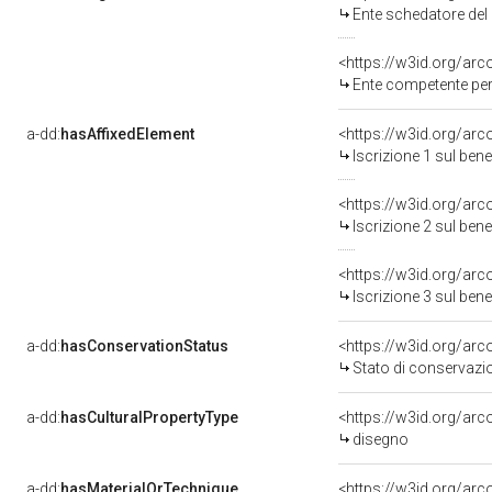
Ente schedatore del 
<https://w3id.org/ar
Ente competente per 
a-dd:
hasAffixedElement
<https://w3id.org/arc
Iscrizione 1 sul be
<https://w3id.org/arc
Iscrizione 2 sul be
<https://w3id.org/arc
Iscrizione 3 sul be
a-dd:
hasConservationStatus
<https://w3id.org/ar
Stato di conservazi
a-dd:
hasCulturalPropertyType
<https://w3id.org/ar
disegno
a-dd:
hasMaterialOrTechnique
<https://w3id.org/arc