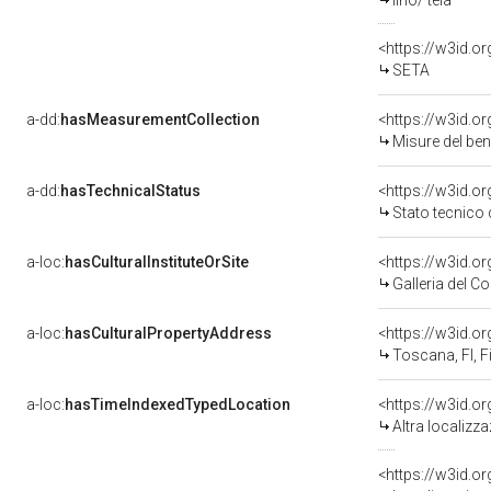
lino/ tela
<https://w3id.o
SETA
a-dd:
hasMeasurementCollection
<https://w3id.
Misure del be
a-dd:
hasTechnicalStatus
<https://w3id.o
Stato tecnico
a-loc:
hasCulturalInstituteOrSite
Galleria del 
a-loc:
hasCulturalPropertyAddress
<https://w3id.
Toscana, FI, F
a-loc:
hasTimeIndexedTypedLocation
<https://w3id.o
Altra localizz
<https://w3id.