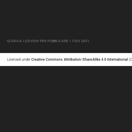
SCARICA LODVIEW PER PUBBLICARE I TUOI DATI
Licensed under
Creative Commons Attribution-ShareAlike 4.0 International
(C