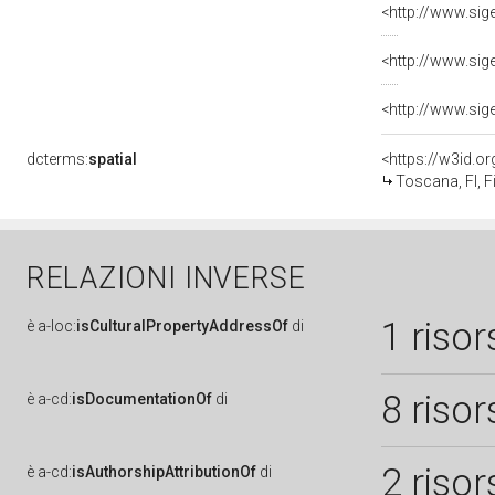
dcterms:
spatial
<https://w3id.
Toscana, FI, F
RELAZIONI INVERSE
1 risor
è
a-loc:
isCulturalPropertyAddressOf
di
8 risor
è
a-cd:
isDocumentationOf
di
2 risor
è
a-cd:
isAuthorshipAttributionOf
di