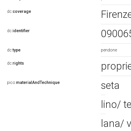
Firenze
dc:
coverage
09006
dc:
identifier
pendone
dc:
type
propri
dc:
rights
seta
pico:
materialAndTechnique
lino/ t
lana/ v