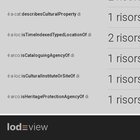
1 risor
è
a-cat:
describesCulturalProperty
di
2 risor
è
a-loc:
isTimeIndexedTypedLocationOf
di
1 risor
è
arco:
isCataloguingAgencyOf
di
1 risor
è
a-loc:
isCulturalInstituteOrSiteOf
di
1 risor
è
arco:
isHeritageProtectionAgencyOf
di