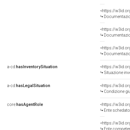
Documentazion
Documentazion
Documentazion
a-cd:
hasInventorySituation
<https://w3id.o
Situazione inv
a-cd:
hasLegalSituation
<https://w3id.o
Condizione giu
core:
hasAgentRole
<https://w3id.
Ente schedatore del bene
<https://w3id.o
Ente competent