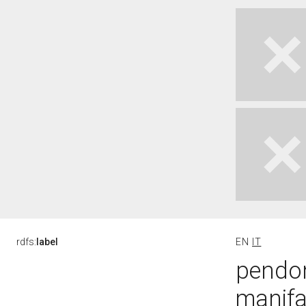
rdfs:
label
EN
IT
pendon
manifat