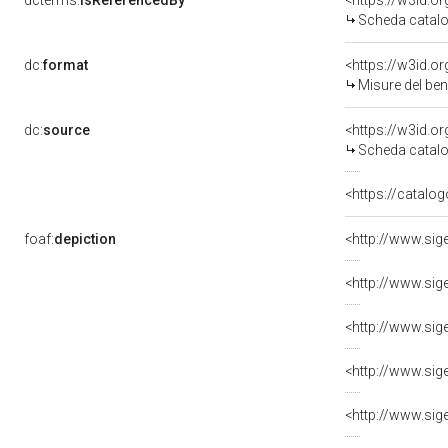
dcterms:
isReferencedBy
<https://w3id.
Scheda catalo
dc:
format
<https://w3id.
Misure del be
dc:
source
<https://w3id.
Scheda catalo
<https://catalog
foaf:
depiction