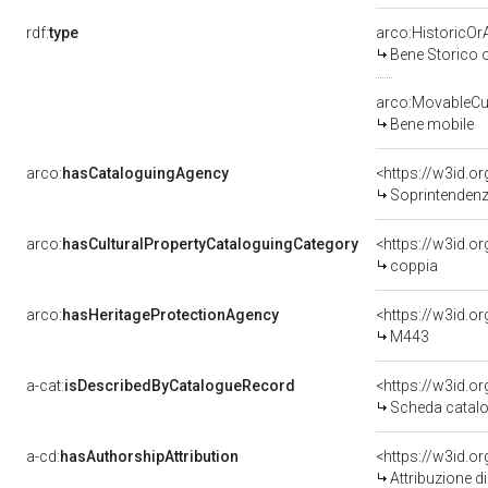
rdf:
type
arco:HistoricOrA
Bene Storico o
arco:MovableCul
Bene mobile
arco:
hasCataloguingAgency
<https://w3id.
Soprintendenza Spec
arco:
hasCulturalPropertyCataloguingCategory
<https://w3id.o
coppia
arco:
hasHeritageProtectionAgency
<https://w3id.
M443
a-cat:
isDescribedByCatalogueRecord
<https://w3id.
Scheda catalo
a-cd:
hasAuthorshipAttribution
Attribuzione d