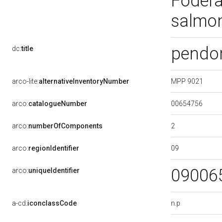
Fodera 
salmo
pendo
dc:
title
MPP 9021
arco-lite:
alternativeInventoryNumber
00654756
arco:
catalogueNumber
2
arco:
numberOfComponents
09
arco:
regionIdentifier
09006
arco:
uniqueIdentifier
n.p
a-cd:
iconclassCode