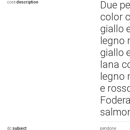
Due pen
core:
description
color 
giallo
legno r
giallo
lana co
legno r
e ross
Fodera 
salmo
pendone
dc:
subject