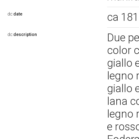
ca 18
dc:
date
Due pen
dc:
description
color 
giallo
legno r
giallo
lana co
legno r
e ross