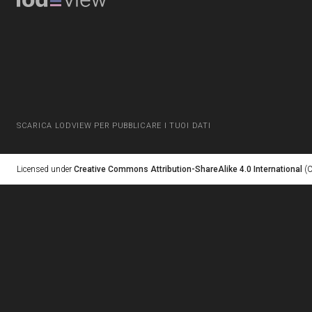
SCARICA LODVIEW PER PUBBLICARE I TUOI DATI
Licensed under
Creative Commons Attribution-ShareAlike 4.0 International
(C