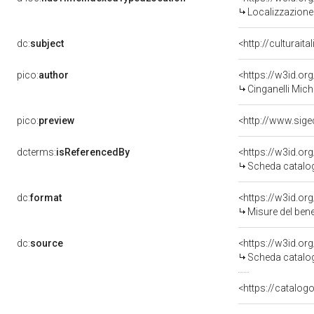
Localizzazione 
dc:
subject
<http://culturait
pico:
author
<https://w3id.o
Cinganelli Mich
pico:
preview
dcterms:
isReferencedBy
<https://w3id.o
Scheda catalog
dc:
format
<https://w3id.o
Misure del ben
dc:
source
<https://w3id.o
Scheda catalog
<https://catalogo