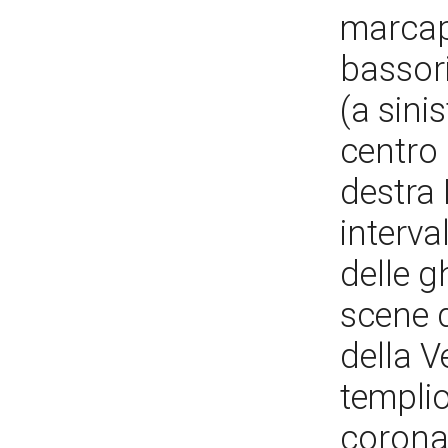
marcapi
bassori
(a sini
centro 
destra 
interva
delle g
scene d
della V
templio
coronat