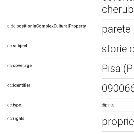
cherubi
parete
a-dd:
positionInComplexCulturalProperty
storie 
dc:
subject
Pisa (P
dc:
coverage
09006
dc:
identifier
dipinto
dc:
type
proprie
dc:
rights