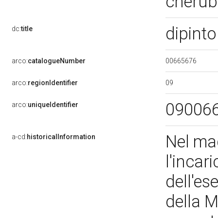
cherubi
dipinto
dc:
title
00665676
arco:
catalogueNumber
09
arco:
regionIdentifier
09006
arco:
uniqueIdentifier
Nel mag
a-cd:
historicalInformation
l'incar
dell'es
della M