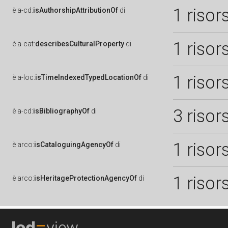
1 risor
è
a-cd:
isAuthorshipAttributionOf
di
1 risor
è
a-cat:
describesCulturalProperty
di
1 risor
è
a-loc:
isTimeIndexedTypedLocationOf
di
3 risor
è
a-cd:
isBibliographyOf
di
1 risor
è
arco:
isCataloguingAgencyOf
di
1 risor
è
arco:
isHeritageProtectionAgencyOf
di