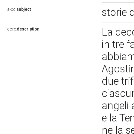
storie 
a-cd:
subject
La deco
core:
description
in tre 
abbiam
Agostin
due tri
ciascun
angeli 
e la Te
nella s