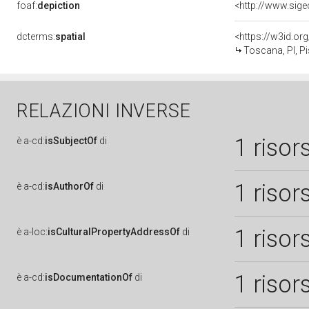
foaf:
depiction
dcterms:
spatial
<https://w3id.o
Toscana, PI, P
RELAZIONI INVERSE
1 risor
è
a-cd:
isSubjectOf
di
1 risor
è
a-cd:
isAuthorOf
di
1 risor
è
a-loc:
isCulturalPropertyAddressOf
di
1 risor
è
a-cd:
isDocumentationOf
di