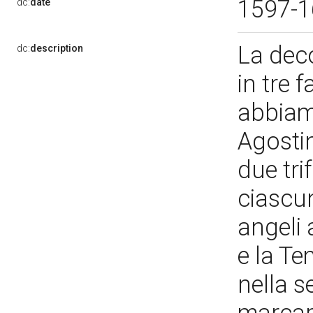
1597-
dc:
date
La deco
dc:
description
in tre 
abbiam
Agostin
due tri
ciascun
angeli 
e la Te
nella s