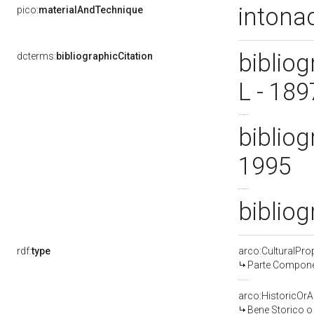
intonac
pico:
materialAndTechnique
bibliog
dcterms:
bibliographicCitation
L - 18
bibliog
1995
bibliog
rdf:
type
arco:CulturalPr
Parte Componen
arco:HistoricOrAr
Bene Storico o 