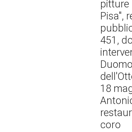
pitture
Pisa", 
pubbli
451, do
interven
Duomo a
dell'Ot
18 mag
Antonio
restaur
coro