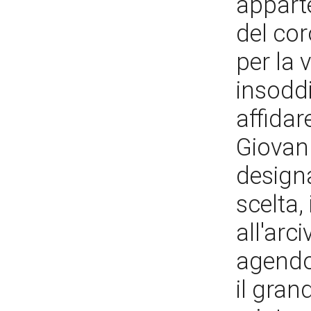
apparte
del cor
per la 
insoddi
affidar
Giovann
designa
scelta,
all'arc
agendo 
il gran