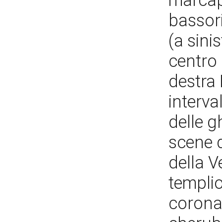
marcapi
bassori
(a sini
centro 
destra 
interva
delle g
scene d
della V
templio
coronat