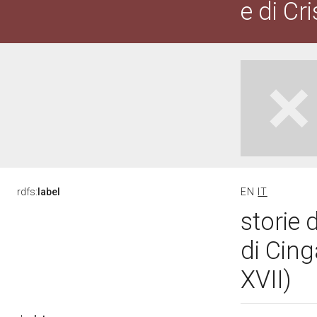
e di Cr
rdfs:
label
EN
IT
storie d
di Cing
XVII)