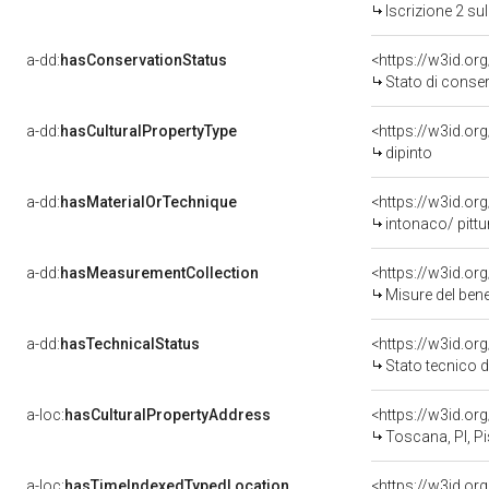
Iscrizione 2 s
a-dd:
hasConservationStatus
<https://w3id.o
Stato di conse
a-dd:
hasCulturalPropertyType
<https://w3id.o
dipinto
a-dd:
hasMaterialOrTechnique
<https://w3id.or
intonaco/ pittu
a-dd:
hasMeasurementCollection
<https://w3id.o
Misure del ben
a-dd:
hasTechnicalStatus
<https://w3id.or
Stato tecnico 
a-loc:
hasCulturalPropertyAddress
<https://w3id.o
Toscana, PI, P
a-loc:
hasTimeIndexedTypedLocation
<https://w3id.o