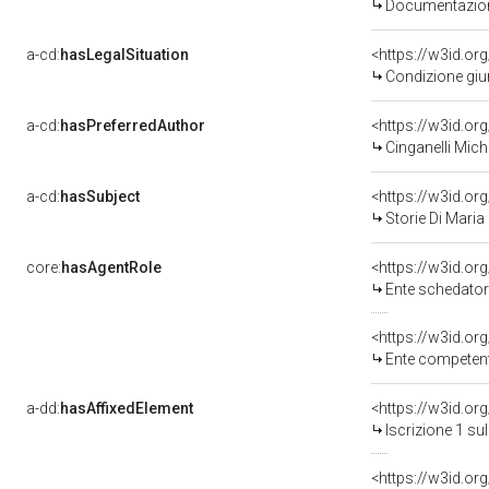
Documentazione
a-cd:
hasLegalSituation
<https://w3id.or
Condizione giur
a-cd:
hasPreferredAuthor
<https://w3id.o
Cinganelli Mich
a-cd:
hasSubject
<https://w3id.o
Storie Di Maria 
core:
hasAgentRole
<https://w3id.o
Ente schedator
<https://w3id.o
Ente competente per t
a-dd:
hasAffixedElement
<https://w3id.or
Iscrizione 1 s
<https://w3id.or