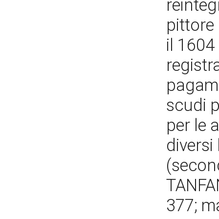
reinteg
pittore
il 1604
registr
pagamen
scudi p
per le a
diversi
(secon
TANFAN
377; ma