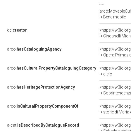
arco:MovableCult
Bene mobile
dc:
creator
<https://w3id.o
Cinganelli Mich
arco:
hasCataloguingAgency
<https://w3id.
Opera Primazia
arco:
hasCulturalPropertyCataloguingCategory
<https://w3id.or
ciclo
arco:
hasHeritageProtectionAgency
<https://w3id.o
Soprintendenza 
arco:
isCulturalPropertyComponentOf
<https://w3id.or
storie di Maria 
a-cat:
isDescribedByCatalogueRecord
<https://w3id.o