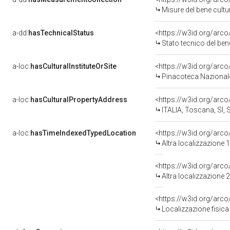
Misure del bene cult
a-dd:
hasTechnicalStatus
<https://w3id.org/arc
Stato tecnico del be
a-loc:
hasCulturalInstituteOrSite
<https://w3id.org/arc
Pinacoteca Nazional
a-loc:
hasCulturalPropertyAddress
<https://w3id.org/ar
ITALIA, Toscana, SI, 
a-loc:
hasTimeIndexedTypedLocation
<https://w3id.org/arc
Altra localizzazione
<https://w3id.org/arc
Altra localizzazione
<https://w3id.org/ar
Localizzazione fisica