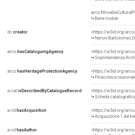
arco:MovableCulturalP
Bene mobile
dc:
creator
<https://w3id.org/ar
Neroni Bartolomeo Det
arco:
hasCataloguingAgency
<https://w3id.org/ar
Soprintendenza Archeo
arco:
hasHeritageProtectionAgency
<https://w3id.org/ar
Pinacoteca nazionale
a-cat:
isDescribedByCatalogueRecord
<https://w3id.org/ar
Scheda catalografic
a-cd:
hasAcquisition
<https://w3id.org/arc
Acquisizione 1 del b
a-cd:
hasAuthor
<https://w3id.org/ar