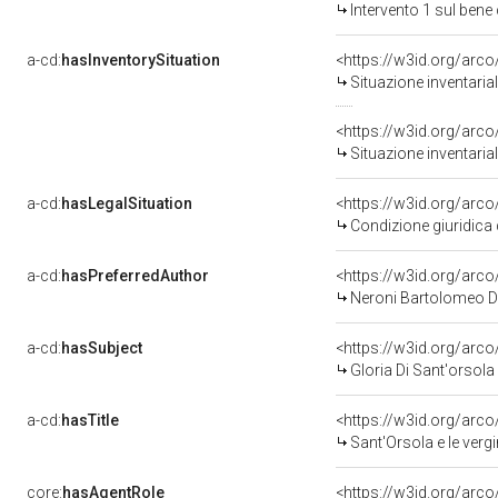
Intervento 1 sul ben
a-cd:
hasInventorySituation
<https://w3id.org/arc
Situazione inventari
<https://w3id.org/arc
Situazione inventari
a-cd:
hasLegalSituation
Condizione giuridica 
a-cd:
hasPreferredAuthor
<https://w3id.org/ar
Neroni Bartolomeo Det
a-cd:
hasSubject
<https://w3id.org/ar
Gloria Di Sant'orsola
a-cd:
hasTitle
<https://w3id.org/arco
Sant'Orsola e le vergi
core:
hasAgentRole
<https://w3id.org/arc