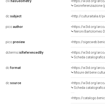
clv:
hasGeometry
<https://w3id.org/ar
Georeferenziazione (
dc:
subject
<http://culturaitalia.i
pico:
author
<https://w3id.org/ar
Neroni Bartolomeo Det
pico:
preview
dcterms:
isReferencedBy
<https://w3id.org/ar
Scheda catalografic
dc:
format
<https://w3id.org/ar
Misure del bene cult
dc:
source
<https://w3id.org/ar
Scheda catalografic
<https://catalogo.benic