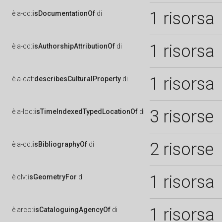
1 risorsa
è
a-cd:
isDocumentationOf
di
1 risorsa
è
a-cd:
isAuthorshipAttributionOf
di
1 risorsa
è
a-cat:
describesCulturalProperty
di
3 risorse
è
a-loc:
isTimeIndexedTypedLocationOf
di
2 risorse
è
a-cd:
isBibliographyOf
di
1 risorsa
è
clv:
isGeometryFor
di
1 risorsa
è
arco:
isCataloguingAgencyOf
di