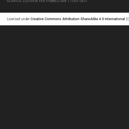
SCARICA LODVIEW PER PUBBLICARE I TUOI DATI
Licensed under
Creative Commons Attribution-ShareAlike 4.0 International
(C