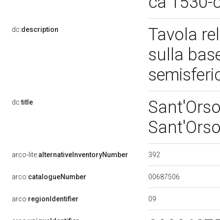
ca 1530-
Tavola rel
dc:
description
sulla base
semisfer
Sant'Orsol
dc:
title
Sant'Orso
392
arco-lite:
alternativeInventoryNumber
00687506
arco:
catalogueNumber
09
arco:
regionIdentifier