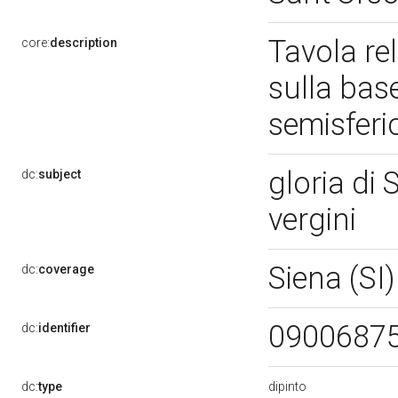
Tavola rel
core:
description
sulla base
semisfer
gloria di 
dc:
subject
vergini
Siena (SI
dc:
coverage
0900687
dc:
identifier
dipinto
dc:
type