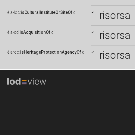
1 risorsa
è
a-loc:
isCulturalInstituteOrSiteOf
di
1 risorsa
è
a-cd:
isAcquisitionOf
di
1 risorsa
è
arco:
isHeritageProtectionAgencyOf
di