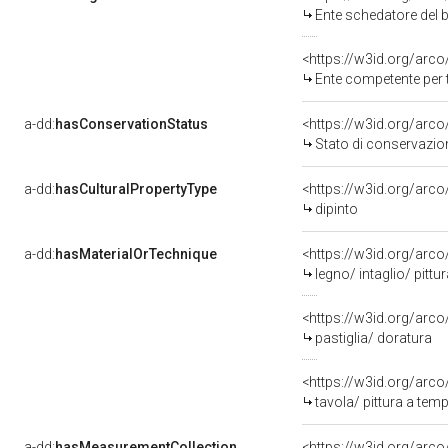
Ente schedatore del bene 09
<https://w3id.org/arc
Ente competente per 
a-dd:
hasConservationStatus
<https://w3id.org/arc
Stato di conservazio
a-dd:
hasCulturalPropertyType
<https://w3id.org/ar
dipinto
a-dd:
hasMaterialOrTechnique
<https://w3id.org/arco
legno/ intaglio/ pittu
<https://w3id.org/arco
pastiglia/ doratura
<https://w3id.org/arco
tavola/ pittura a tem
a-dd:
hasMeasurementCollection
<https://w3id.org/ar