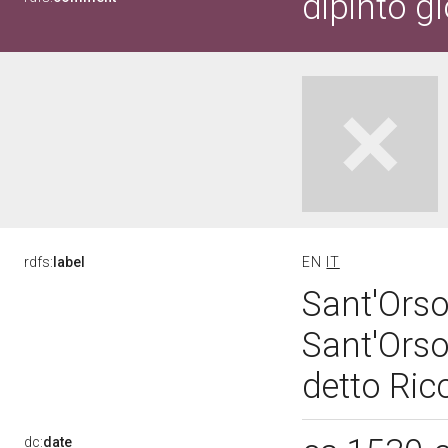
dipinto gl
rdfs:
label
EN
IT
Sant'Orsol
Sant'Orso
detto Ricc
dc:
date