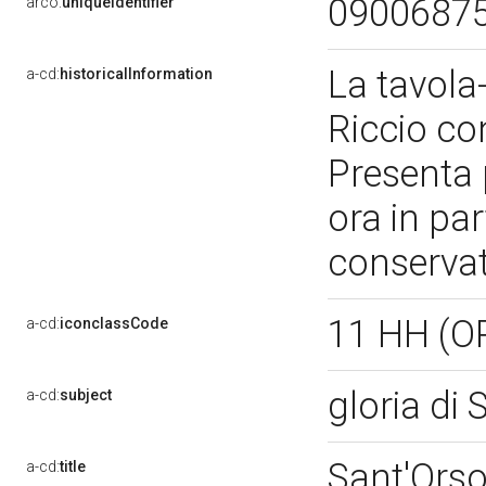
0900687
arco:
uniqueIdentifier
La tavola-
a-cd:
historicalInformation
Riccio con
Presenta 
ora in pa
conservat
11 HH (O
a-cd:
iconclassCode
gloria di
a-cd:
subject
Sant'Orsol
a-cd:
title