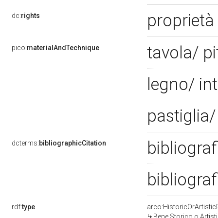
proprietà 
dc:
rights
tavola/ p
pico:
materialAndTechnique
legno/ in
pastiglia
bibliograf
dcterms:
bibliographicCitation
bibliograf
rdf:
type
arco:HistoricOrArtistic
Bene Storico o Artist