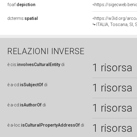
foaf:
depiction
dcterms:
spatial
<https://w3id.org/ar
ITALIA, Toscana, SI, 
RELAZIONI INVERSE
1 risorsa
è
cis:
involvesCulturalEntity
di
1 risorsa
è
a-cd:
isSubjectOf
di
1 risorsa
è
a-cd:
isAuthorOf
di
1 risorsa
è
a-loc:
isCulturalPropertyAddressOf
di