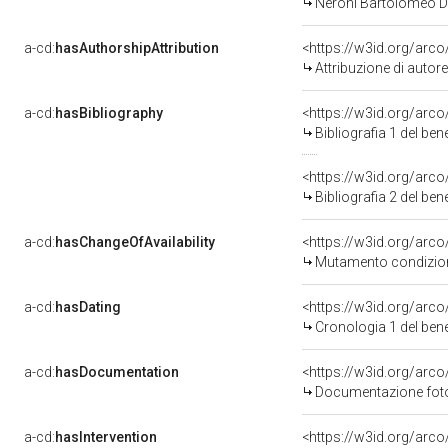
Neroni Bartolomeo Det
a-cd:
hasAuthorshipAttribution
<https://w3id.org/arc
Attribuzione di auto
a-cd:
hasBibliography
<https://w3id.org/arc
Bibliografia 1 del be
<https://w3id.org/arc
Bibliografia 2 del be
a-cd:
hasChangeOfAvailability
<https://w3id.org/arco
Mutamento condizione
a-cd:
hasDating
<https://w3id.org/arc
Cronologia 1 del be
a-cd:
hasDocumentation
Documentazione fotog
a-cd:
hasIntervention
<https://w3id.org/arco