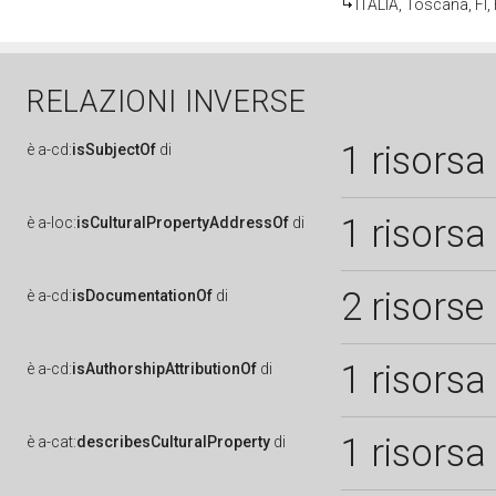
ITALIA, Toscana, FI,
RELAZIONI INVERSE
1 risorsa
è
a-cd:
isSubjectOf
di
1 risorsa
è
a-loc:
isCulturalPropertyAddressOf
di
2 risorse
è
a-cd:
isDocumentationOf
di
1 risorsa
è
a-cd:
isAuthorshipAttributionOf
di
1 risorsa
è
a-cat:
describesCulturalProperty
di