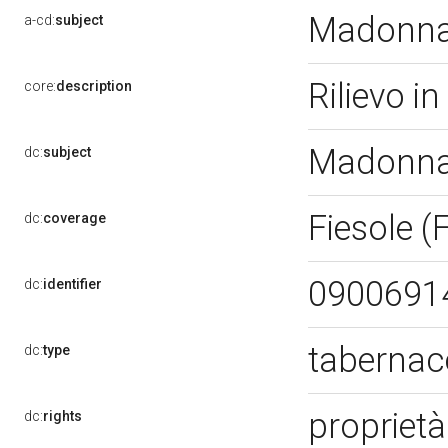
Madonna 
a-cd:
subject
Rilievo i
core:
description
Madonna 
dc:
subject
Fiesole (
dc:
coverage
0900691
dc:
identifier
tabernac
dc:
type
proprietà
dc:
rights