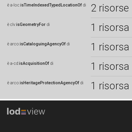
2 risorse
è
a-loc:
isTimeIndexedTypedLocationOf
di
1 risorsa
è
clv:
isGeometryFor
di
1 risorsa
è
arco:
isCataloguingAgencyOf
di
1 risorsa
è
a-cd:
isAcquisitionOf
di
1 risorsa
è
arco:
isHeritageProtectionAgencyOf
di