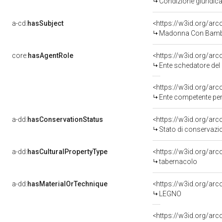
Condizione giuridica
a-cd:
hasSubject
<https://w3id.org/a
Madonna Con Bambi
core:
hasAgentRole
<https://w3id.org/ar
Ente schedatore del bene 0900691
<https://w3id.org/ar
Ente competente per tutela del b
a-dd:
hasConservationStatus
<https://w3id.org/ar
Stato di conservazi
a-dd:
hasCulturalPropertyType
<https://w3id.org/a
tabernacolo
a-dd:
hasMaterialOrTechnique
<https://w3id.org/arc
LEGNO
<https://w3id.org/arco