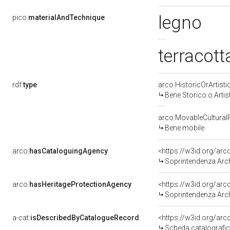
legno
pico:
materialAndTechnique
terracott
rdf:
type
arco:HistoricOrArtisti
Bene Storico o Artis
arco:MovableCultural
Bene mobile
arco:
hasCataloguingAgency
<https://w3id.org/a
Soprintendenza Archeolog
arco:
hasHeritageProtectionAgency
<https://w3id.org/a
Soprintendenza Archeol
a-cat:
isDescribedByCatalogueRecord
<https://w3id.org/a
Scheda catalografi