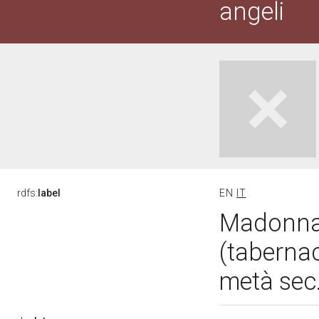
angeli
rdfs:
label
EN
IT
Madonna 
(tabernac
metà sec