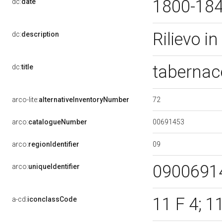
1800-18
dc:
date
Rilievo i
dc:
description
tabernac
dc:
title
72
arco-lite:
alternativeInventoryNumber
00691453
arco:
catalogueNumber
09
arco:
regionIdentifier
0900691
arco:
uniqueIdentifier
11 F 4; 1
a-cd:
iconclassCode