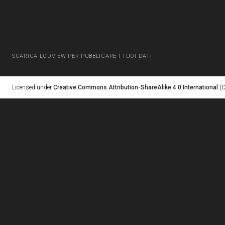
SCARICA LODVIEW PER PUBBLICARE I TUOI DATI
Licensed under
Creative Commons Attribution-ShareAlike 4.0 International
(C