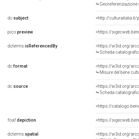
Georeferenziazione 
dc:
subject
<http://culturaitalia.
pico:
preview
<https://sigecweb.be
dcterms:
isReferencedBy
<https://w3id.org/a
Scheda catalografi
dc:
format
<https://w3id.org/ar
Misure del bene cul
dc:
source
<https://w3id.org/a
Scheda catalografi
<https://catalogo.beni
foaf:
depiction
<https://sigecweb.be
dcterms:
spatial
<https://w3id.org/a