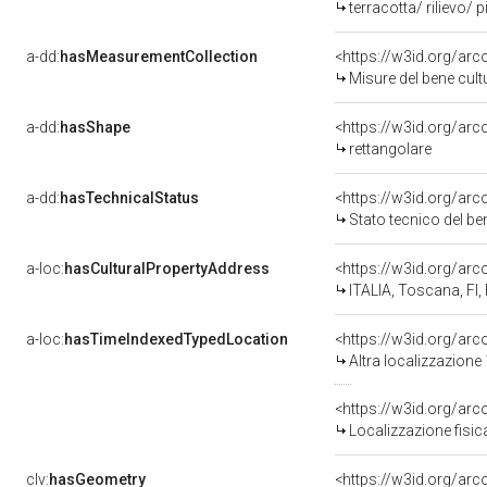
terracotta/ rilievo/ 
a-dd:
hasMeasurementCollection
<https://w3id.org/ar
Misure del bene cul
a-dd:
hasShape
<https://w3id.org/arc
rettangolare
a-dd:
hasTechnicalStatus
<https://w3id.org/ar
Stato tecnico del b
a-loc:
hasCulturalPropertyAddress
<https://w3id.org/a
ITALIA, Toscana, FI,
a-loc:
hasTimeIndexedTypedLocation
<https://w3id.org/ar
Altra localizzazione
<https://w3id.org/ar
Localizzazione fisic
clv:
hasGeometry
<https://w3id.org/ar