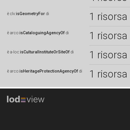
1 risorsa
è
clv:
isGeometryFor
di
1 risorsa
è
arco:
isCataloguingAgencyOf
di
1 risorsa
è
a-loc:
isCulturalInstituteOrSiteOf
di
1 risorsa
è
arco:
isHeritageProtectionAgencyOf
di