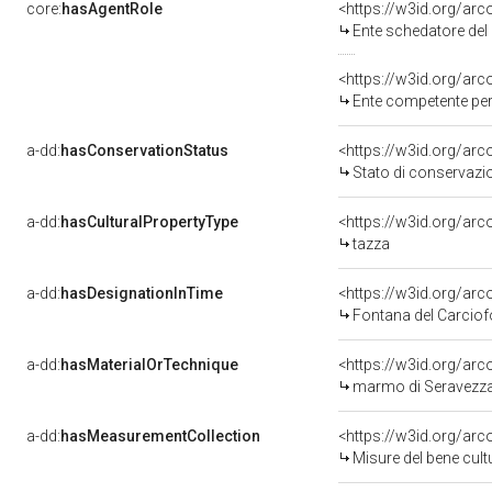
core:
hasAgentRole
<https://w3id.org/ar
Ente schedatore del bene 09007421
<https://w3id.org/ar
Ente competente per 
a-dd:
hasConservationStatus
<https://w3id.org/ar
Stato di conservazi
a-dd:
hasCulturalPropertyType
<https://w3id.org/a
tazza
a-dd:
hasDesignationInTime
<https://w3id.org/ar
Fontana del Carciof
a-dd:
hasMaterialOrTechnique
<https://w3id.org/ar
marmo di Seravezza
a-dd:
hasMeasurementCollection
<https://w3id.org/ar
Misure del bene cul