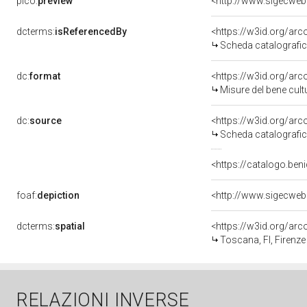
pico:
preview
<http://www.sigecweb
dcterms:
isReferencedBy
<https://w3id.org/a
Scheda catalografi
dc:
format
<https://w3id.org/ar
Misure del bene cul
dc:
source
<https://w3id.org/a
Scheda catalografi
<https://catalogo.beni
foaf:
depiction
<http://www.sigecweb
dcterms:
spatial
<https://w3id.org/a
Toscana, FI, Firenze
RELAZIONI INVERSE