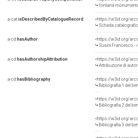
fontana monumentale
a-cat:
isDescribedByCatalogueRecord
<https://w3id.org/a
Scheda catalografi
a-cd:
hasAuthor
<https://w3id.org/a
Susini Francesco - 
a-cd:
hasAuthorshipAttribution
<https://w3id.org/ar
Attribuzione di aut
a-cd:
hasBibliography
<https://w3id.org/ar
Bibliografia 1 del b
<https://w3id.org/ar
Bibliografia 2 del b
<https://w3id.org/ar
Bibliografia 3 del b