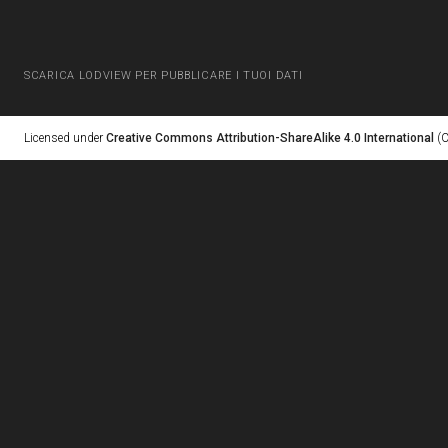
SCARICA LODVIEW PER PUBBLICARE I TUOI DATI
Licensed under
Creative Commons Attribution-ShareAlike 4.0 International
(C