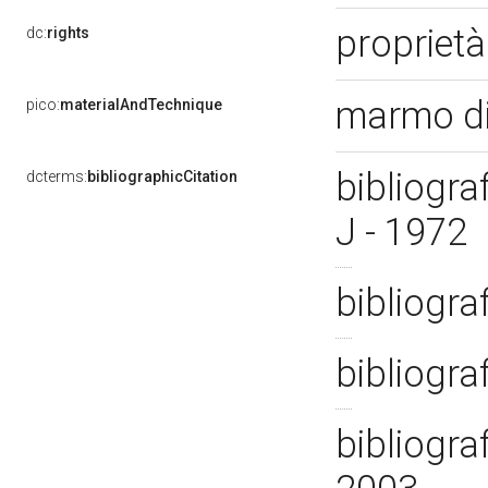
propriet
dc:
rights
marmo di
pico:
materialAndTechnique
bibliograf
dcterms:
bibliographicCitation
J - 1972
bibliogra
bibliogra
bibliogra