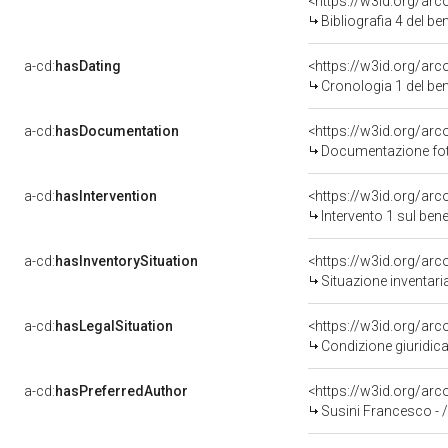
<https://w3id.org/ar
Bibliografia 4 del b
a-cd:
hasDating
<https://w3id.org/ar
Cronologia 1 del b
a-cd:
hasDocumentation
Documentazione foto
a-cd:
hasIntervention
<https://w3id.org/arc
Intervento 1 sul be
a-cd:
hasInventorySituation
<https://w3id.org/ar
Situazione inventari
a-cd:
hasLegalSituation
<https://w3id.org/arc
Condizione giuridica
a-cd:
hasPreferredAuthor
<https://w3id.org/a
Susini Francesco - 