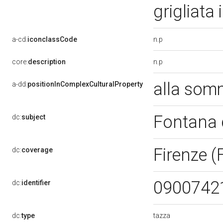
grigliata
n.p
a-cd:
iconclassCode
n.p
core:
description
alla som
a-dd:
positionInComplexCulturalProperty
Fontana 
dc:
subject
Firenze (
dc:
coverage
0900742
dc:
identifier
tazza
dc:
type