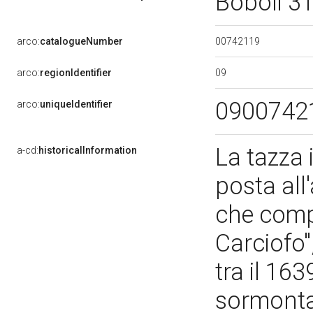
Boboli 3
00742119
arco:
catalogueNumber
09
arco:
regionIdentifier
0900742
arco:
uniqueIdentifier
La tazza 
a-cd:
historicalInformation
posta all
che comp
Carciofo"
tra il 163
sormonta