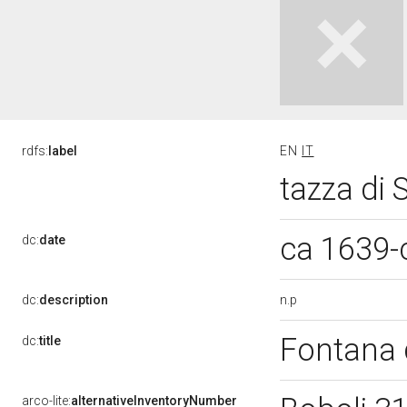
rdfs:
label
EN
IT
tazza di 
ca 1639-
dc:
date
n.p
dc:
description
Fontana 
dc:
title
arco-lite:
alternativeInventoryNumber