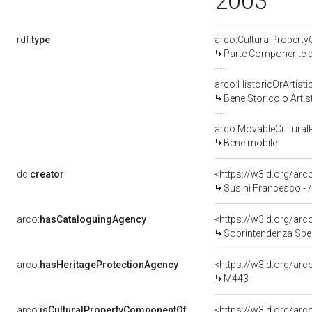
2003
rdf:
type
arco:CulturalPropert
Parte Componente di
arco:HistoricOrArtisti
Bene Storico o Artis
arco:MovableCultural
Bene mobile
dc:
creator
<https://w3id.org/a
Susini Francesco - 
arco:
hasCataloguingAgency
<https://w3id.org/a
Soprintendenza Speciale p
arco:
hasHeritageProtectionAgency
<https://w3id.org/a
M443
arco:
isCulturalPropertyComponentOf
<https://w3id.org/ar