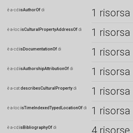
1 risorsa
è
a-cd:
isAuthorOf
di
1 risorsa
è
a-loc:
isCulturalPropertyAddressOf
di
1 risorsa
è
a-cd:
isDocumentationOf
di
1 risorsa
è
a-cd:
isAuthorshipAttributionOf
di
1 risorsa
è
a-cat:
describesCulturalProperty
di
1 risorsa
è
a-loc:
isTimeIndexedTypedLocationOf
di
4 risorse
è
a-cd:
isBibliographyOf
di