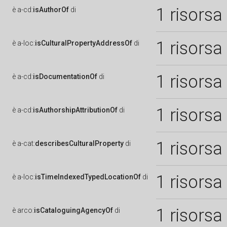
1 risorsa
è
a-cd:
isAuthorOf
di
1 risorsa
è
a-loc:
isCulturalPropertyAddressOf
di
1 risorsa
è
a-cd:
isDocumentationOf
di
1 risorsa
è
a-cd:
isAuthorshipAttributionOf
di
1 risorsa
è
a-cat:
describesCulturalProperty
di
1 risorsa
è
a-loc:
isTimeIndexedTypedLocationOf
di
1 risorsa
è
arco:
isCataloguingAgencyOf
di