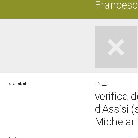
Francesco
rdfs:
label
EN
IT
verifica 
d'Assisi 
Michelang