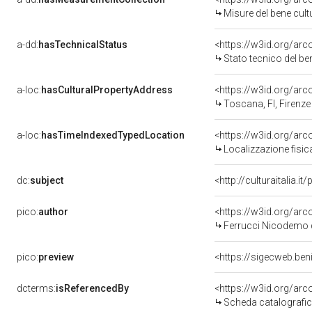
Misure del bene cul
a-dd:
hasTechnicalStatus
<https://w3id.org/ar
Stato tecnico del b
a-loc:
hasCulturalPropertyAddress
<https://w3id.org/a
Toscana, FI, Firenze
a-loc:
hasTimeIndexedTypedLocation
<https://w3id.org/ar
Localizzazione fisic
dc:
subject
<http://culturaitalia.
pico:
author
<https://w3id.org/a
Ferrucci Nicodemo d
pico:
preview
<https://sigecweb.ben
dcterms:
isReferencedBy
<https://w3id.org/a
Scheda catalografi