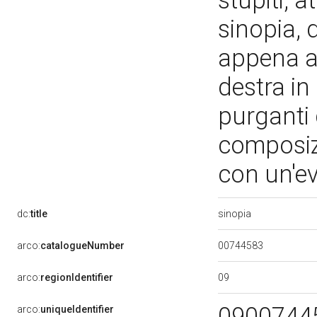
stupiti, 
sinopia, 
appena a
destra in
purganti 
composizi
con un'ev
sinopia
dc:
title
00744583
arco:
catalogueNumber
09
arco:
regionIdentifier
0900744
arco:
uniqueIdentifier