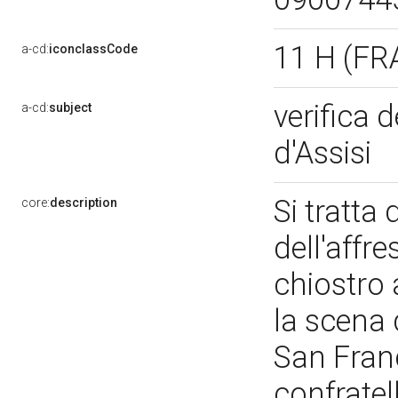
11 H (F
a-cd:
iconclassCode
verifica 
a-cd:
subject
d'Assisi
Si tratta
core:
description
dell'affre
chiostro a
la scena 
San Franc
confratel