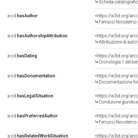
Scheda catalografi
a-cd:
hasAuthor
<https://w3id.org/a
Ferrucci Nicodemo d
a-cd:
hasAuthorshipAttribution
<https://w3id.org/ar
Attribuzione di aut
a-cd:
hasDating
<https://w3id.org/ar
Cronologia 1 del b
a-cd:
hasDocumentation
Documentazione foto
a-cd:
hasLegalSituation
Condizione giuridica
a-cd:
hasPreferredAuthor
<https://w3id.org/a
Ferrucci Nicodemo d
a-cd:
hasRelatedWorkSituation
<https://w3id.org/ar