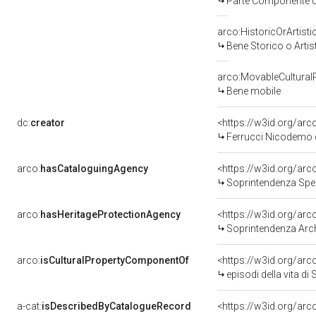
Parte Componente di
arco:HistoricOrArtisti
Bene Storico o Artis
arco:MovableCultural
Bene mobile
dc:
creator
<https://w3id.org/a
Ferrucci Nicodemo d
arco:
hasCataloguingAgency
<https://w3id.org/a
Soprintendenza Speciale p
arco:
hasHeritageProtectionAgency
<https://w3id.org/a
Soprintendenza Archeol
arco:
isCulturalPropertyComponentOf
<https://w3id.org/ar
episodi della vita di
a-cat:
isDescribedByCatalogueRecord
<https://w3id.org/a