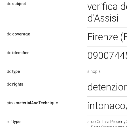
verifica 
dc:
subject
d'Assisi
Firenze (
dc:
coverage
0900744
dc:
identifier
sinopia
dc:
type
detenzion
dc:
rights
intonaco
pico:
materialAndTechnique
rdf:
type
arco:CulturalPropert