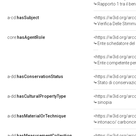
Rapporto 1 tra il be
a-cd:
hasSubject
<https://w3id.org/a
Verifica Delle Stimm
core:
hasAgentRole
<https://w3id.org/ar
Ente schedatore del bene 09007445
<https://w3id.org/ar
Ente competente per tutela del be
a-dd:
hasConservationStatus
<https://w3id.org/ar
Stato di conservazi
a-dd:
hasCulturalPropertyType
<https://w3id.org/a
sinopia
a-dd:
hasMaterialOrTechnique
<https://w3id.org/ar
intonaco/ carbonci
a-dd:
hasMeasurementCollection
<https://w3id.org/ar