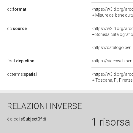
dc:
format
<https://w3id.org/ar
Misure del bene cul
dc:
source
<https://w3id.org/a
Scheda catalografi
<https://catalogo.beni
foaf:
depiction
<https://sigecweb.ben
dcterms:
spatial
<https://w3id.org/a
Toscana, FI, Firenze
RELAZIONI INVERSE
1 risorsa
è
a-cd:
isSubjectOf
di