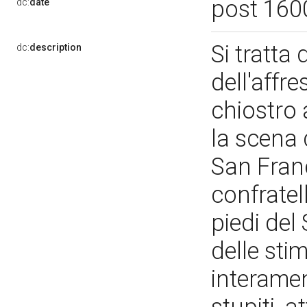
post 160
dc:
date
Si tratta
dc:
description
dell'affre
chiostro a
la scena 
San Franc
confratel
piedi del
delle st
interamen