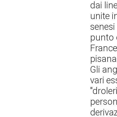
dai lin
unite i
senesi
punto 
Frances
pisana 
Gli ang
vari es
"drole
person
deriva