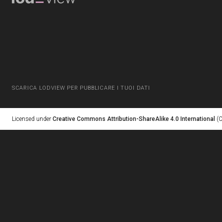
SCARICA LODVIEW PER PUBBLICARE I TUOI DATI
Licensed under
Creative Commons Attribution-ShareAlike 4.0 International
(C