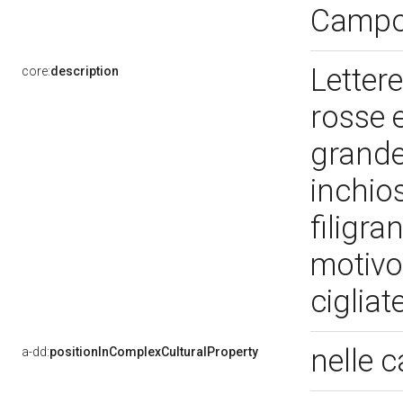
Campo
Lettere
core:
description
rosse e
grande
inchio
filigra
motivo 
cigliat
nelle 
a-dd:
positionInComplexCulturalProperty