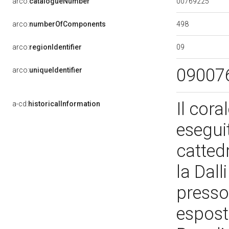
00769225
arco:
catalogueNumber
498
arco:
numberOfComponents
09
arco:
regionIdentifier
09007
arco:
uniqueIdentifier
Il cora
a-cd:
historicalInformation
eseguit
catted
la Dall
presso 
esposto