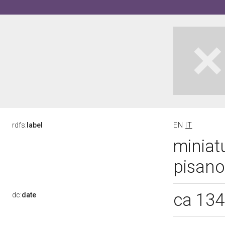
rdfs:
label
EN
IT
miniat
pisano
ca 13
dc:
date