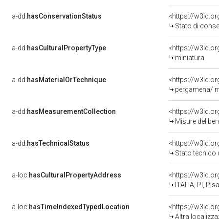
a-dd:
hasConservationStatus
<https://w3id.o
Stato di cons
a-dd:
hasCulturalPropertyType
<https://w3id.
miniatura
a-dd:
hasMaterialOrTechnique
<https://w3id.o
pergamena/ m
a-dd:
hasMeasurementCollection
<https://w3id.
Misure del be
a-dd:
hasTechnicalStatus
<https://w3id.o
Stato tecnico
a-loc:
hasCulturalPropertyAddress
<https://w3id.
ITALIA, PI, Pis
a-loc:
hasTimeIndexedTypedLocation
<https://w3id.o
Altra localizz