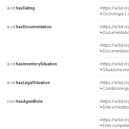
a-cd:
hasDating
<https://w3id.o
Cronologia 1 
a-cd:
hasDocumentation
Documentazion
Documentazion
a-cd:
hasInventorySituation
<https://w3id.o
Situazione inv
a-cd:
hasLegalSituation
Condizione giu
core:
hasAgentRole
<https://w3id.
Ente schedato
<https://w3id.o
Ente competente per 