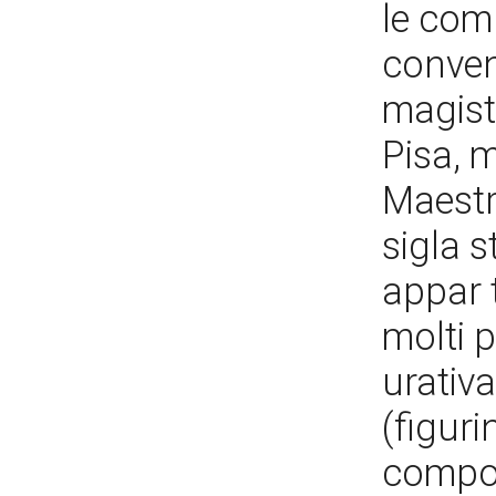
le comu
conven
magistr
Pisa, m
Maestr
sigla s
appar 
molti p
urativ
(figuri
compos