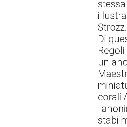
stessa
illustr
Strozz.
Di ques
Regoli
un ano
Maestro
miniat
corali
l'anon
stabil