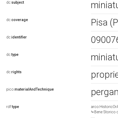
miniat
dc:
subject
Pisa (
dc:
coverage
09007
dc:
identifier
miniat
dc:
type
proprie
dc:
rights
perga
pico:
materialAndTechnique
rdf:
type
arco:HistoricOrA
Bene Storico o