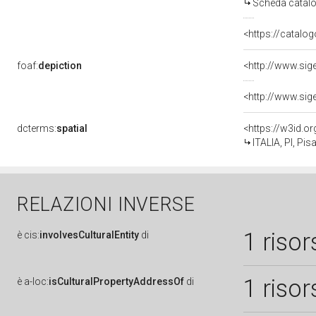
Scheda catalo
<https://catalog
foaf:
depiction
dcterms:
spatial
<https://w3id.
ITALIA, PI, Pis
RELAZIONI INVERSE
1 risor
è
cis:
involvesCulturalEntity
di
1 risor
è
a-loc:
isCulturalPropertyAddressOf
di