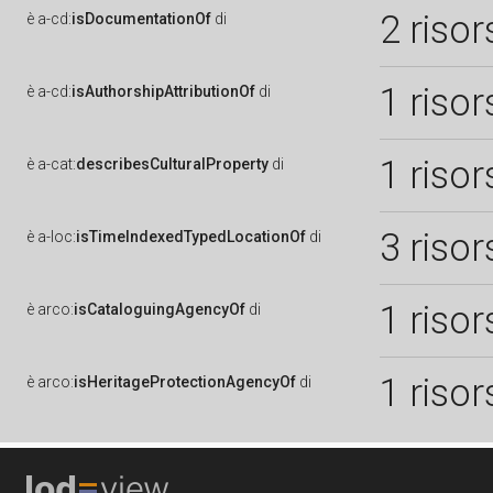
2 risor
è
a-cd:
isDocumentationOf
di
1 risor
è
a-cd:
isAuthorshipAttributionOf
di
1 risor
è
a-cat:
describesCulturalProperty
di
3 risor
è
a-loc:
isTimeIndexedTypedLocationOf
di
1 risor
è
arco:
isCataloguingAgencyOf
di
1 risor
è
arco:
isHeritageProtectionAgencyOf
di