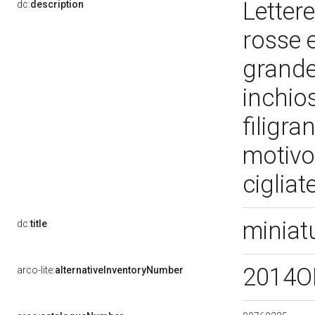
Lettere
dc:
description
rosse e
grande
inchio
filigra
motivo 
cigliat
miniat
dc:
title
2014O
arco-lite:
alternativeInventoryNumber