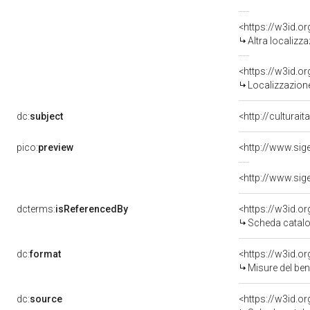
<https://w3id.o
Altra localizz
<https://w3id.
Localizzazione
dc:
subject
<http://culturai
pico:
preview
dcterms:
isReferencedBy
<https://w3id.
Scheda catalo
dc:
format
<https://w3id.
Misure del be
dc:
source
<https://w3id.