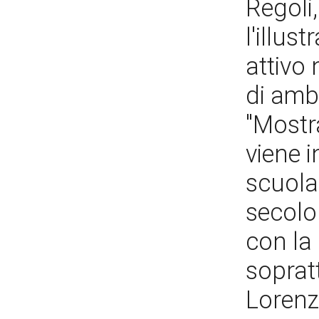
Regoli,
l'illus
attivo
di ambi
"Mostra
viene 
scuola
secolo
con la
sopratt
Lorenze