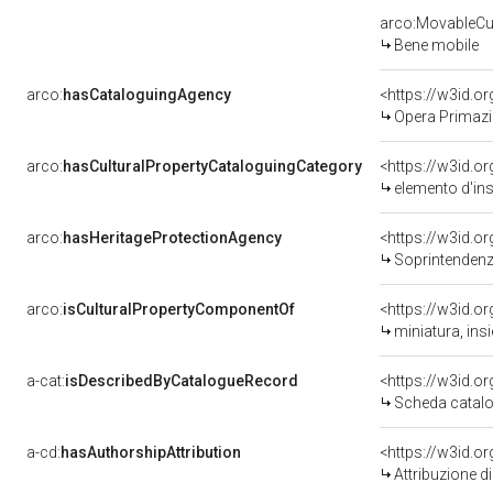
arco:MovableCul
Bene mobile
arco:
hasCataloguingAgency
<https://w3id.
Opera Primazi
arco:
hasCulturalPropertyCataloguingCategory
<https://w3id.o
elemento d'in
arco:
hasHeritageProtectionAgency
<https://w3id.
Soprintendenza
arco:
isCulturalPropertyComponentOf
<https://w3id.o
miniatura, ins
a-cat:
isDescribedByCatalogueRecord
<https://w3id.
Scheda catalo
a-cd:
hasAuthorshipAttribution
Attribuzione d