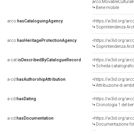
arco:MovableCultural
Bene mobile
arco:
hasCataloguingAgency
<https://w3id.org/a
Soprintendenza Arche
arco:
hasHeritageProtectionAgency
<https://w3id.org/a
Soprintendenza Arche
a-cat:
isDescribedByCatalogueRecord
<https://w3id.org/a
Scheda catalografi
a-cd:
hasAuthorshipAttribution
<https://w3id.org/arc
Attribuzione di ambi
a-cd:
hasDating
<https://w3id.org/ar
Cronologia 1 del b
a-cd:
hasDocumentation
Documentazione foto