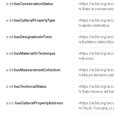
a-dd:
hasConservationStatus
<https://w3id.org/ar
Stato di conservazi
a-dd:
hasCulturalPropertyType
<https://w3id.org/a
lapide celebrativa
a-dd:
hasDesignationInTime
<https://w3id.org/arc
Bollettino della Vitto
a-dd:
hasMaterialOrTechnique
<https://w3id.org/ar
Bronzo
a-dd:
hasMeasurementCollection
<https://w3id.org/ar
Misure del bene cul
a-dd:
hasTechnicalStatus
<https://w3id.org/ar
Stato tecnico del b
a-loc:
hasCulturalPropertyAddress
<https://w3id.org/a
ITALIA, Toscana, LI,