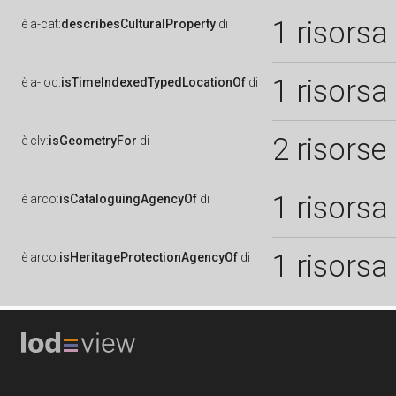
1 risorsa
è
a-cat:
describesCulturalProperty
di
1 risorsa
è
a-loc:
isTimeIndexedTypedLocationOf
di
2 risorse
è
clv:
isGeometryFor
di
1 risorsa
è
arco:
isCataloguingAgencyOf
di
1 risorsa
è
arco:
isHeritageProtectionAgencyOf
di