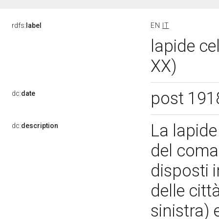
rdfs:
label
EN
IT
lapide ce
XX)
post 191
dc:
date
La lapide 
dc:
description
del coman
disposti 
delle citt
sinistra) 