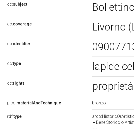
Bollettino
dc:
subject
Livorno (
dc:
coverage
0900771
dc:
identifier
lapide ce
dc:
type
proprietà
dc:
rights
bronzo
pico:
materialAndTechnique
rdf:
type
arco:HistoricOrArtisti
Bene Storico o Artis