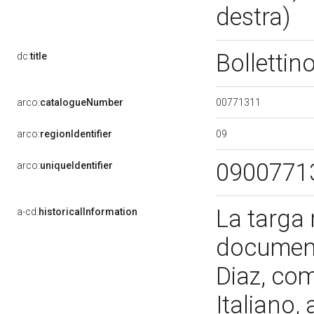
destra)
Bollettino
dc:
title
00771311
arco:
catalogueNumber
09
arco:
regionIdentifier
0900771
arco:
uniqueIdentifier
La targa r
a-cd:
historicalInformation
documento
Diaz, co
Italiano, 