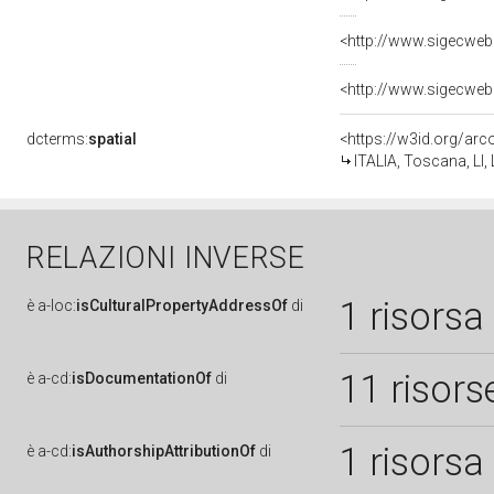
<http://www.sigecweb
<http://www.sigecweb
dcterms:
spatial
<https://w3id.org/a
ITALIA, Toscana, LI,
RELAZIONI INVERSE
1 risorsa
è
a-loc:
isCulturalPropertyAddressOf
di
11 risors
è
a-cd:
isDocumentationOf
di
1 risorsa
è
a-cd:
isAuthorshipAttributionOf
di