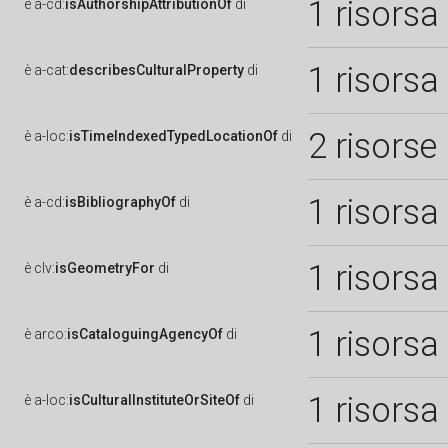
1 risorsa
è
a-cd:
isAuthorshipAttributionOf
di
1 risorsa
è
a-cat:
describesCulturalProperty
di
2 risorse
è
a-loc:
isTimeIndexedTypedLocationOf
di
1 risorsa
è
a-cd:
isBibliographyOf
di
1 risorsa
è
clv:
isGeometryFor
di
1 risorsa
è
arco:
isCataloguingAgencyOf
di
1 risorsa
è
a-loc:
isCulturalInstituteOrSiteOf
di