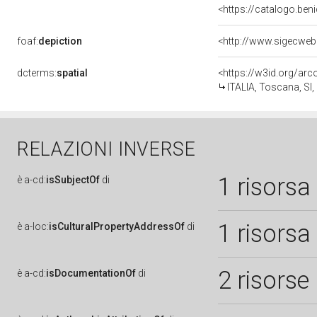
<https://catalogo.beni
foaf:
depiction
dcterms:
spatial
<https://w3id.org/a
ITALIA, Toscana, SI,
RELAZIONI INVERSE
1 risorsa
è
a-cd:
isSubjectOf
di
1 risorsa
è
a-loc:
isCulturalPropertyAddressOf
di
2 risorse
è
a-cd:
isDocumentationOf
di