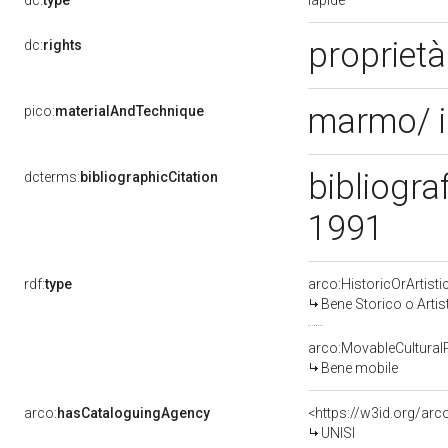
dc:
type
proprietà
dc:
rights
marmo/ i
pico:
materialAndTechnique
bibliogra
dcterms:
bibliographicCitation
1991
rdf:
type
arco:HistoricOrArtisti
Bene Storico o Artis
arco:MovableCultural
Bene mobile
arco:
hasCataloguingAgency
<https://w3id.org/a
UNISI