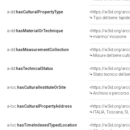
a-dd:
hasCulturalPropertyType
<https://w3id.org/ar
Tipo del bene: lapide
a-dd:
hasMaterialOrTechnique
<https://w3id.org/ar
marmo/ incisione
a-dd:
hasMeasurementCollection
<https://w3id.org/ar
Misure del bene cul
a-dd:
hasTechnicalStatus
<https://w3id.org/ar
Stato tecnico del b
a-loc:
hasCulturalInstituteOrSite
<https://w3id.org/ar
Archivio e percorso
a-loc:
hasCulturalPropertyAddress
<https://w3id.org/a
ITALIA, Toscana, SI,
a-loc:
hasTimeIndexedTypedLocation
<https://w3id.org/ar