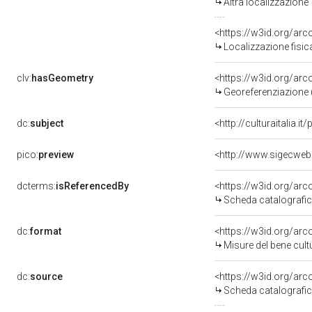
Altra localizzazione
<https://w3id.org/ar
Localizzazione fisic
clv:
hasGeometry
<https://w3id.org/ar
Georeferenziazione 
dc:
subject
<http://culturaitalia.
pico:
preview
dcterms:
isReferencedBy
<https://w3id.org/a
Scheda catalografi
dc:
format
<https://w3id.org/ar
Misure del bene cul
dc:
source
<https://w3id.org/a
Scheda catalografi