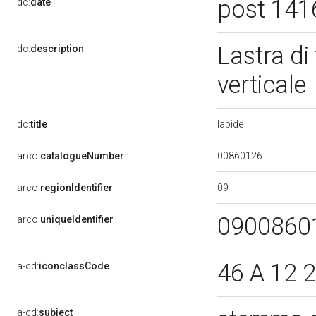
post 141
dc:
date
Lastra di
dc:
description
verticale
lapide
dc:
title
00860126
arco:
catalogueNumber
09
arco:
regionIdentifier
0900860
arco:
uniqueIdentifier
46 A 12 2
a-cd:
iconclassCode
a-cd:
subject