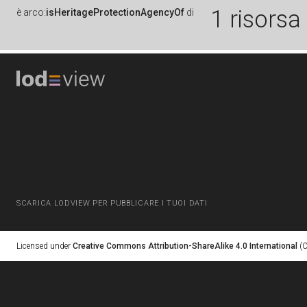
1 risorsa
è
arco:
isHeritageProtectionAgencyOf
di
SCARICA LODVIEW PER PUBBLICARE I TUOI DATI
Licensed under
Creative Commons Attribution-ShareAlike 4.0 International
(C