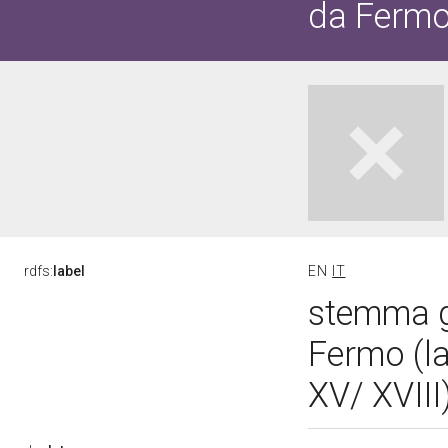
da Ferm
rdfs:
label
EN
IT
stemma ge
Fermo (la
XV/ XVIII