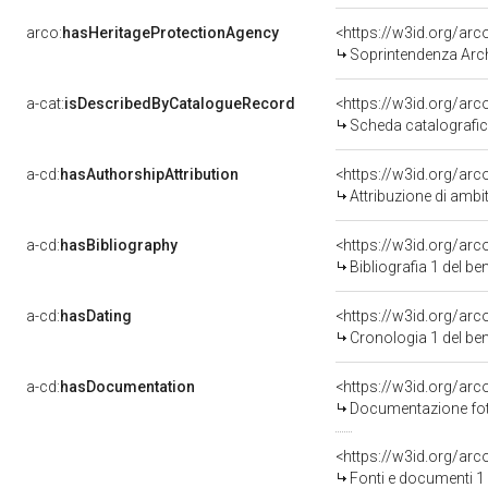
arco:
hasHeritageProtectionAgency
<https://w3id.org/a
Soprintendenza Arche
a-cat:
isDescribedByCatalogueRecord
<https://w3id.org/a
Scheda catalografi
a-cd:
hasAuthorshipAttribution
<https://w3id.org/arc
Attribuzione di ambi
a-cd:
hasBibliography
<https://w3id.org/ar
Bibliografia 1 del b
a-cd:
hasDating
<https://w3id.org/ar
Cronologia 1 del b
a-cd:
hasDocumentation
Documentazione foto
<https://w3id.org/a
Fonti e documenti 1