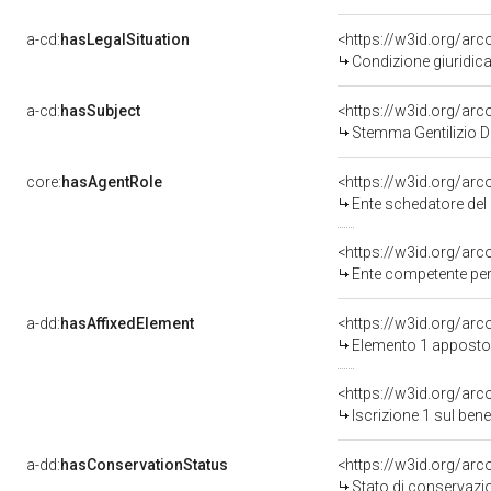
a-cd:
hasLegalSituation
Condizione giuridica
a-cd:
hasSubject
<https://w3id.org/a
Stemma Gentilizio Di
core:
hasAgentRole
<https://w3id.org/ar
Ente schedatore del
<https://w3id.org/ar
Ente competente per tutela d
a-dd:
hasAffixedElement
<https://w3id.org/ar
Elemento 1 apposto
<https://w3id.org/arc
Iscrizione 1 sul be
a-dd:
hasConservationStatus
<https://w3id.org/ar
Stato di conservazi