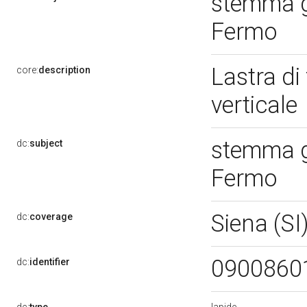
stemma ge
Fermo
Lastra di
core:
description
verticale
stemma ge
dc:
subject
Fermo
Siena (SI
dc:
coverage
0900860
dc:
identifier
lapide