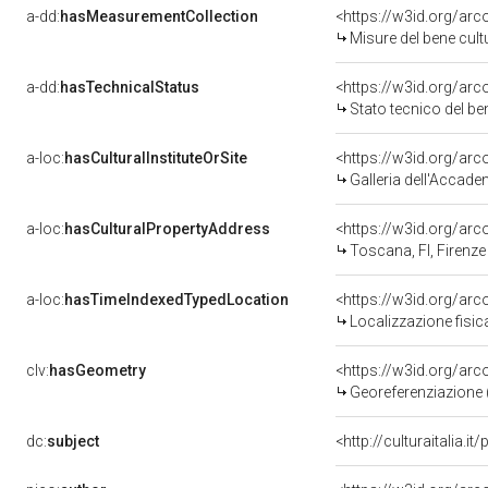
a-dd:
hasMeasurementCollection
<https://w3id.org/ar
Misure del bene cul
a-dd:
hasTechnicalStatus
<https://w3id.org/ar
Stato tecnico del b
a-loc:
hasCulturalInstituteOrSite
<https://w3id.org/ar
Galleria dell'Accade
a-loc:
hasCulturalPropertyAddress
<https://w3id.org/a
Toscana, FI, Firenze
a-loc:
hasTimeIndexedTypedLocation
<https://w3id.org/ar
Localizzazione fisic
clv:
hasGeometry
<https://w3id.org/ar
Georeferenziazione 
dc:
subject
<http://culturaitalia.