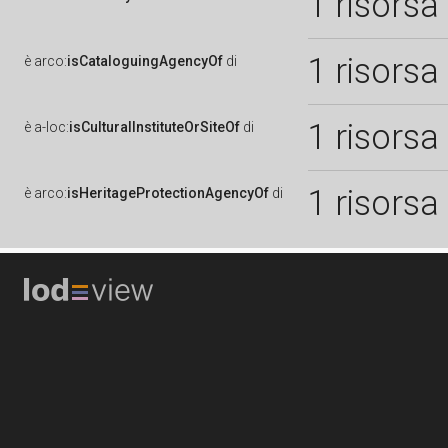
1 risorsa
1 risorsa
è
arco:
isCataloguingAgencyOf
di
1 risorsa
è
a-loc:
isCulturalInstituteOrSiteOf
di
1 risorsa
è
arco:
isHeritageProtectionAgencyOf
di