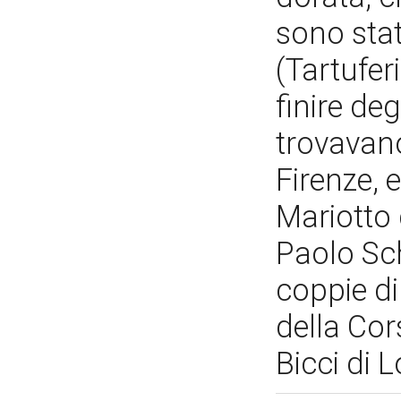
sono stat
(Tartuferi
finire de
trovavano
Firenze, e
Mariotto d
Paolo Sc
coppie di
della Cor
Bicci di 