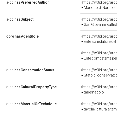
a-cd:
hasPreferredAuthor
<https://w3id.org/a
Mariotto di Nardo - 
a-cd:
hasSubject
<https://w3id.org/a
San Giovanni Battista, 
core:
hasAgentRole
<https://w3id.org/ar
Ente schedatore del
<https://w3id.org/ar
Ente competente per 
a-dd:
hasConservationStatus
<https://w3id.org/ar
Stato di conservazi
a-dd:
hasCulturalPropertyType
<https://w3id.org/a
tabernacolo
a-dd:
hasMaterialOrTechnique
<https://w3id.org/arc
tavola/ pittura a te