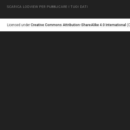
SCARICA LODVIEW PER PUBBLICARE I TUOI DATI
Licensed under
Creative Commons Attribution-ShareAlike 4.0 International
(C