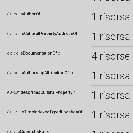
1 risorsa
è
a-cd:
isAuthorOf
di
1 risorsa
è
a-loc:
isCulturalPropertyAddressOf
di
4 risorse
è
a-cd:
isDocumentationOf
di
1 risorsa
è
a-cd:
isAuthorshipAttributionOf
di
1 risorsa
è
a-cat:
describesCulturalProperty
di
1 risorsa
è
a-loc:
isTimeIndexedTypedLocationOf
di
è
clv:
isGeometryFor
di