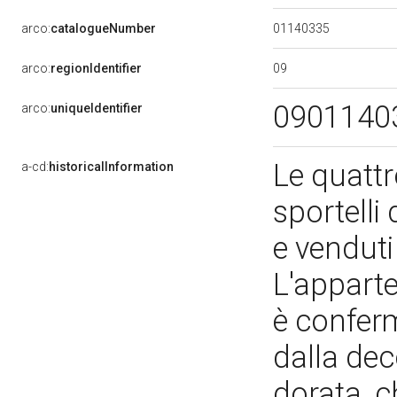
01140335
arco:
catalogueNumber
09
arco:
regionIdentifier
0901140
arco:
uniqueIdentifier
Le quattr
a-cd:
historicalInformation
sportelli
e venduti
L'appart
è conferm
dalla dec
dorata, ch