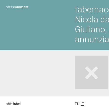
tabernaco
rdfs:
comment
Nicola da
Giuliano;
annunzia
rdfs:
label
EN
IT