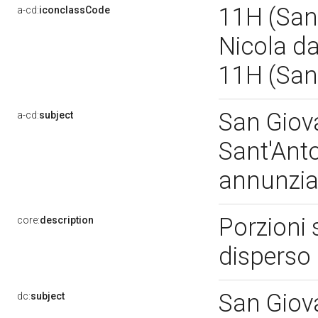
11H (San 
a-cd:
iconclassCode
Nicola da
11H (San
San Giova
a-cd:
subject
Sant'Anto
annunzia
Porzioni 
core:
description
disperso
San Giova
dc:
subject