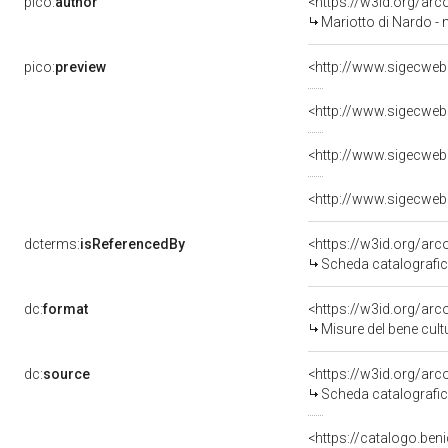
pico:
author
<https://w3id.org/a
Mariotto di Nardo - 
pico:
preview
dcterms:
isReferencedBy
<https://w3id.org/a
Scheda catalografi
dc:
format
<https://w3id.org/ar
Misure del bene cul
dc:
source
<https://w3id.org/a
Scheda catalografi
<https://catalogo.beni