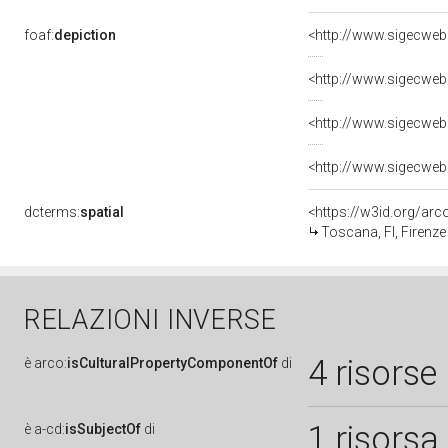
foaf:
depiction
dcterms:
spatial
<https://w3id.org/a
Toscana, FI, Firenze
RELAZIONI INVERSE
4 risorse
è
arco:
isCulturalPropertyComponentOf
di
1 risorsa
è
a-cd:
isSubjectOf
di