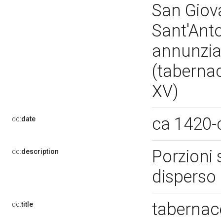
San Giova
Sant'Anto
annunzia
(tabernac
XV)
ca 1420-
dc:
date
Porzioni 
dc:
description
disperso
tabernac
dc:
title