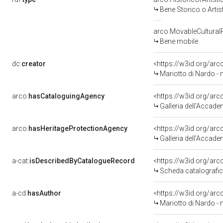
Bene Storico o Artis
arco:MovableCultural
Bene mobile
dc:
creator
<https://w3id.org/a
Mariotto di Nardo - 
arco:
hasCataloguingAgency
<https://w3id.org/a
Galleria dell'Accade
arco:
hasHeritageProtectionAgency
<https://w3id.org/a
Galleria dell'Accade
a-cat:
isDescribedByCatalogueRecord
<https://w3id.org/a
Scheda catalografi
a-cd:
hasAuthor
<https://w3id.org/a
Mariotto di Nardo - 