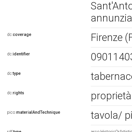
Sant'Anto
annunzia
Firenze (
dc:
coverage
0901140
dc:
identifier
tabernac
dc:
type
propriet
dc:
rights
tavola/ p
pico:
materialAndTechnique
rdf:
type
arco:HistoricOrArtisti