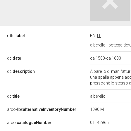
rdfs:
label
EN
IT
alberello - bottega der
dc:
date
ca 1500-ca 1600
dc:
description
Albarello di manifattur
una spalla appena acc
pressochè lo stesso a
dc:
title
alberello
1990 M
arco-lite:
alternativeInventoryNumber
01142865
arco:
catalogueNumber