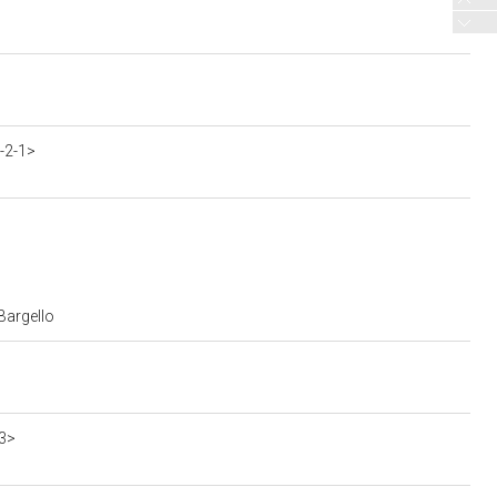
-2-1>
Bargello
3>