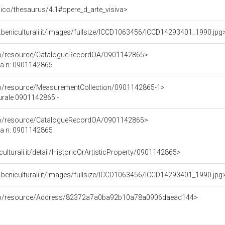
it/pico/thesaurus/4.1#opere_d_arte_visiva>
.beniculturali.it/images/fullsize/ICCD1063456/ICCD14293401_1990.jpg
rco/resource/CatalogueRecordOA/0901142865>
ca n: 0901142865
co/resource/MeasurementCollection/0901142865-1>
turale 0901142865 -
rco/resource/CatalogueRecordOA/0901142865>
ca n: 0901142865
culturali.it/detail/HistoricOrArtisticProperty/0901142865>
.beniculturali.it/images/fullsize/ICCD1063456/ICCD14293401_1990.jpg
rco/resource/Address/82372a7a0ba92b10a78a0906daead144>