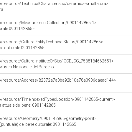
co/resource/TechnicalCharacteristic/ceramica-smaltatura>
ra
co/resource/MeasurementCollection/0901142865-1>
turale 0901142865 -
co/resource/CulturalEntityTechnicalStatus/0901142865>
ene culturale 0901142865
co/resource/CulturalInstituteOrSite/ICCD_CG_7588184662651>
 Museo Nazionale del Bargello
rco/resource/Address/82372a7a0ba92b10a78a0906daead144>
co/resource/TimeIndexedTypedLocation/0901142865-current>
a attuale del bene: 0901142865
co/resource/Geometry/0901142865-geometry-point>
(puntuale) del bene culturale: 0901142865