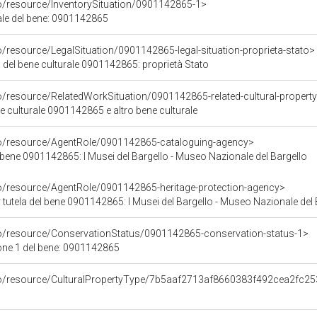
co/resource/InventorySituation/0901142865-1>
iale del bene: 0901142865
o/resource/LegalSituation/0901142865-legal-situation-proprieta-stato>
 del bene culturale 0901142865: proprietà Stato
o/resource/RelatedWorkSituation/0901142865-related-cultural-property
ene culturale 0901142865 e altro bene culturale
co/resource/AgentRole/0901142865-cataloguing-agency>
 bene 0901142865: I Musei del Bargello - Museo Nazionale del Bargello
co/resource/AgentRole/0901142865-heritage-protection-agency>
tutela del bene 0901142865: I Musei del Bargello - Museo Nazionale del 
co/resource/ConservationStatus/0901142865-conservation-status-1>
one 1 del bene: 0901142865
co/resource/CulturalPropertyType/7b5aaf2713af8660383f492cea2fc25