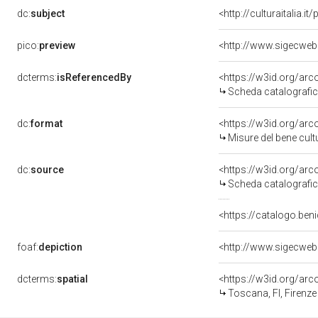
dc:
subject
<http://culturaitalia.
pico:
preview
<http://www.sigecweb
dcterms:
isReferencedBy
<https://w3id.org/a
Scheda catalografi
dc:
format
<https://w3id.org/ar
Misure del bene cul
dc:
source
<https://w3id.org/a
Scheda catalografi
<https://catalogo.beni
foaf:
depiction
<http://www.sigecweb
dcterms:
spatial
<https://w3id.org/a
Toscana, FI, Firenze