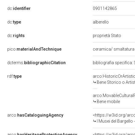
dc:
identifier
0901142865
dc:
type
alberello
dc:
rights
proprietà Stato
pico:
materialAndTechnique
ceramica/ smaltatur
dcterms:
bibliographicCitation
bibliografia specifica:
rdf:
type
arco:HistoricOrArtisti
Bene Storico o Artis
arco:MovableCultural
Bene mobile
arco:
hasCataloguingAgency
<https://w3id.org/a
I Musei del Bargello
arco:
hasHeritageProtectionAgency
<https://w3id.org/a