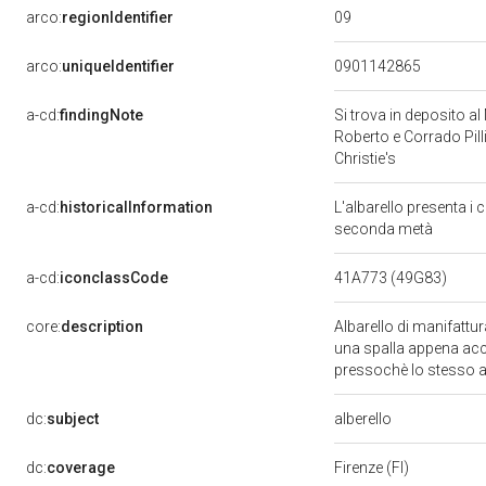
09
arco:
regionIdentifier
arco:
uniqueIdentifier
0901142865
a-cd:
findingNote
Si trova in deposito a
Roberto e Corrado Pill
Christie's
a-cd:
historicalInformation
L'albarello presenta i c
seconda metà
a-cd:
iconclassCode
41A773 (49G83)
core:
description
Albarello di manifattur
una spalla appena acc
pressochè lo stesso a
dc:
subject
alberello
dc:
coverage
Firenze (FI)