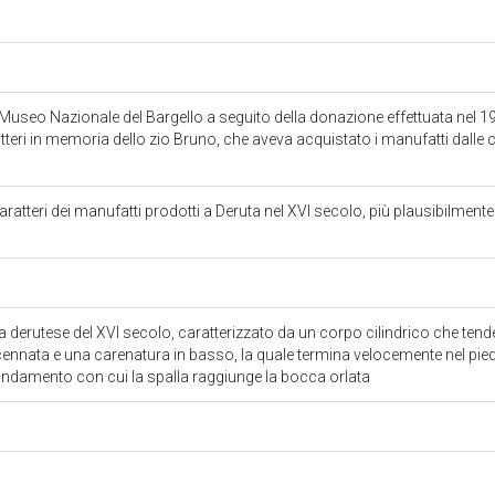
l Museo Nazionale del Bargello a seguito della donazione effettuata nel 19
itteri in memoria dello zio Bruno, che aveva acquistato i manufatti dalle
aratteri dei manufatti prodotti a Deruta nel XVI secolo, più plausibilmente di 
a derutese del XVI secolo, caratterizzato da un corpo cilindrico che tende 
ennata e una carenatura in basso, la quale termina velocemente nel pie
ndamento con cui la spalla raggiunge la bocca orlata