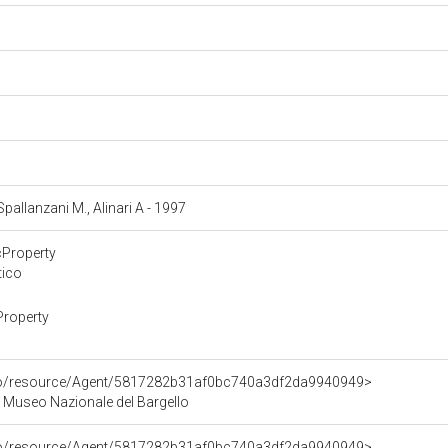
a
 Spallanzani M., Alinari A - 1997
cProperty
tico
Property
rco/resource/Agent/5817282b31af0bc740a3df2da9940949>
 - Museo Nazionale del Bargello
rco/resource/Agent/5817282b31af0bc740a3df2da9940949>