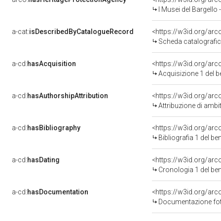
I Musei del Bargello
a-cat:
isDescribedByCatalogueRecord
<https://w3id.org/a
Scheda catalografi
a-cd:
hasAcquisition
<https://w3id.org/ar
Acquisizione 1 del 
a-cd:
hasAuthorshipAttribution
<https://w3id.org/arc
Attribuzione di ambi
a-cd:
hasBibliography
<https://w3id.org/ar
Bibliografia 1 del b
a-cd:
hasDating
<https://w3id.org/ar
Cronologia 1 del b
a-cd:
hasDocumentation
<https://w3id.org/a
Documentazione foto