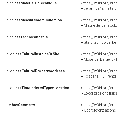
a-dd:
hasMaterialOrTechnique
<https://w3id.org/ar
ceramica/ smaltatu
a-dd:
hasMeasurementCollection
<https://w3id.org/ar
Misure del bene cul
a-dd:
hasTechnicalStatus
<https://w3id.org/ar
Stato tecnico del b
a-loc:
hasCulturalInstituteOrSite
<https://w3id.org/ar
Musei del Bargello -
a-loc:
hasCulturalPropertyAddress
<https://w3id.org/a
Toscana, FI, Firenze
a-loc:
hasTimeIndexedTypedLocation
<https://w3id.org/ar
Localizzazione fisic
clv:
hasGeometry
<https://w3id.org/ar
Georeferenziazione 