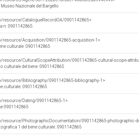
 - Museo Nazionale del Bargello
rco/resource/CatalogueRecordOA/0901142865>
ca n: 0901142865
co/resource/Acquisition/0901142865-acquisition-1>
bene culturale: 0901142865
o/resource/CulturalScopeAttribution/0901142865-cultural-scope-attrib
to culturale del bene: 0901142865
co/resource/Bibliography/0901142865-bibliography-1>
ene culturale: 0901142865
co/resource/Dating/0901142865-1>
ene 0901142865
rco/resource/PhotographicDocumentation/0901142865-photographic-d
grafica 1 del bene culturale: 0901142865