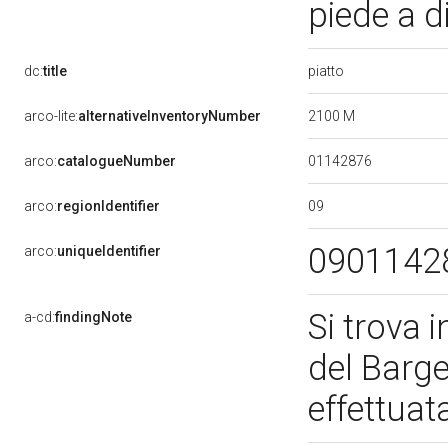
piede a 
piatto
dc:
title
2100 M
arco-lite:
alternativeInventoryNumber
01142876
arco:
catalogueNumber
09
arco:
regionIdentifier
0901142
arco:
uniqueIdentifier
Si trova 
a-cd:
findingNote
del Barge
effettuat