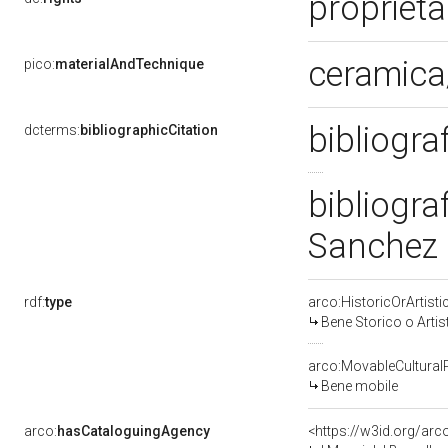
propriet
ceramica
pico:
materialAndTechnique
bibliogra
dcterms:
bibliographicCitation
bibliograf
Sanchez 
rdf:
type
arco:HistoricOrArtisti
Bene Storico o Artis
arco:MovableCultural
Bene mobile
arco:
hasCataloguingAgency
<https://w3id.org/a