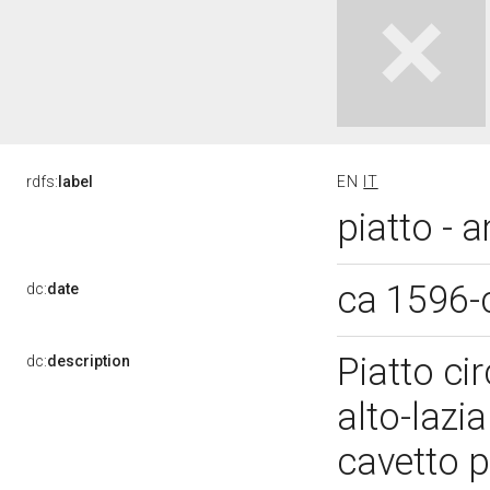
rdfs:
label
EN
IT
piatto - 
ca 1596-
dc:
date
Piatto ci
dc:
description
alto-lazi
cavetto 