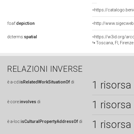
<https://catalogo.beni
foaf:
depiction
<http://www.sigecweb
dcterms:
spatial
<https://w3id.org/a
Toscana, FI, Firenze
RELAZIONI INVERSE
1 risorsa
è
a-cd:
isRelatedWorkSituationOf
di
1 risorsa
è
core:
involves
di
1 risorsa
è
a-loc:
isCulturalPropertyAddressOf
di