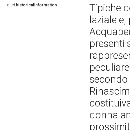
Tipiche d
a-cd:
historicalInformation
laziale e
Acquapen
presenti 
rapprese
peculiare
secondo l
Rinascim
costituiv
donna ama
prossimità