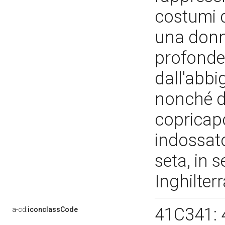
costumi d
una donn
profonde 
dall'abbi
nonché da
copricapo
indossato
seta, in 
Inghilter
41C341: 
a-cd:
iconclassCode