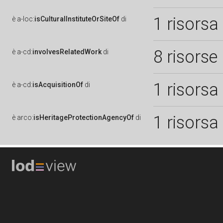
1 risorsa
è
a-loc:
isCulturalInstituteOrSiteOf
di
8 risorse
è
a-cd:
involvesRelatedWork
di
1 risorsa
è
a-cd:
isAcquisitionOf
di
1 risorsa
è
arco:
isHeritageProtectionAgencyOf
di