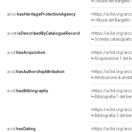
I Musei del Bargello
arco:
hasHeritageProtectionAgency
<https://w3id.org/a
I Musei del Bargello
a-cat:
isDescribedByCatalogueRecord
<https://w3id.org/a
Scheda catalografi
a-cd:
hasAcquisition
<https://w3id.org/ar
Acquisizione 1 del 
a-cd:
hasAuthorshipAttribution
<https://w3id.org/arc
Attribuzione di ambi
a-cd:
hasBibliography
<https://w3id.org/ar
Bibliografia 1 del b
<https://w3id.org/ar
Bibliografia 2 del b
a-cd:
hasDating
<https://w3id.org/ar