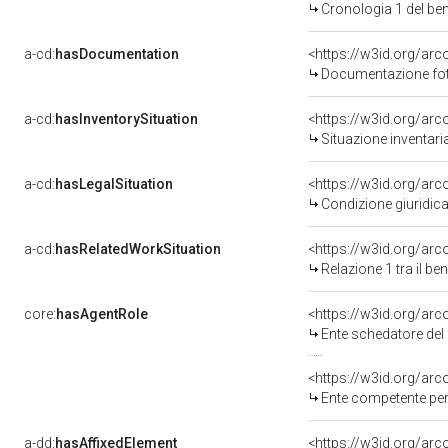
Cronologia 1 del b
a-cd:
hasDocumentation
Documentazione foto
a-cd:
hasInventorySituation
<https://w3id.org/ar
Situazione inventar
a-cd:
hasLegalSituation
<https://w3id.org/arc
Condizione giuridica
a-cd:
hasRelatedWorkSituation
<https://w3id.org/arc
Relazione 1 tra il b
core:
hasAgentRole
<https://w3id.org/ar
Ente schedatore del
<https://w3id.org/ar
Ente competente per 
a-dd:
hasAffixedElement
<https://w3id.org/arc