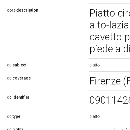
Piatto ci
core:
description
alto-lazi
cavetto 
piede a 
piatto
dc:
subject
Firenze (
dc:
coverage
0901142
dc:
identifier
piatto
dc:
type
dc:
rights