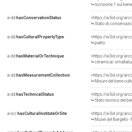
Iscrizione 1 sul be
a-dd:
hasConservationStatus
<https://w3id.org/ar
Stato di conservazi
a-dd:
hasCulturalPropertyType
<https://w3id.org/a
piatto
a-dd:
hasMaterialOrTechnique
<https://w3id.org/ar
ceramica/ smaltatu
a-dd:
hasMeasurementCollection
<https://w3id.org/ar
Misure del bene cul
a-dd:
hasTechnicalStatus
<https://w3id.org/ar
Stato tecnico del b
a-loc:
hasCulturalInstituteOrSite
<https://w3id.org/ar
Musei del Bargello -