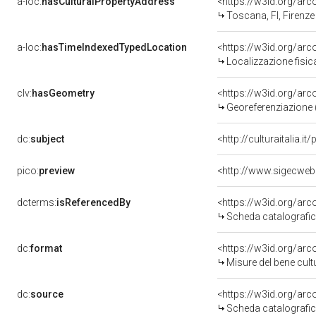
a-loc:
hasCulturalPropertyAddress
<https://w3id.org/a
Toscana, FI, Firenze
a-loc:
hasTimeIndexedTypedLocation
<https://w3id.org/ar
Localizzazione fisic
clv:
hasGeometry
<https://w3id.org/ar
Georeferenziazione 
dc:
subject
<http://culturaitalia.
pico:
preview
<http://www.sigecweb
dcterms:
isReferencedBy
<https://w3id.org/a
Scheda catalografi
dc:
format
<https://w3id.org/ar
Misure del bene cul
dc:
source
<https://w3id.org/a
Scheda catalografi