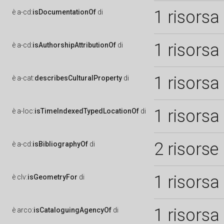
1 risorsa
è
a-cd:
isDocumentationOf
di
1 risorsa
è
a-cd:
isAuthorshipAttributionOf
di
1 risorsa
è
a-cat:
describesCulturalProperty
di
1 risorsa
è
a-loc:
isTimeIndexedTypedLocationOf
di
2 risorse
è
a-cd:
isBibliographyOf
di
1 risorsa
è
clv:
isGeometryFor
di
1 risorsa
è
arco:
isCataloguingAgencyOf
di