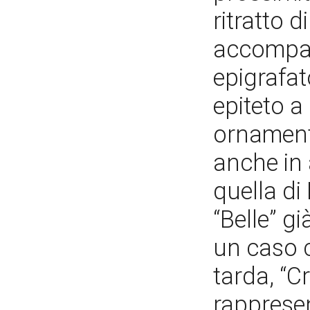
ritratto 
accompag
epigrafat
epiteto a
ornament
anche in 
quella di
“Belle” g
un caso c
tarda, “C
rapprese