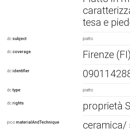
caratteriz
tesa e pie
piatto
dc:
subject
Firenze (FI
dc:
coverage
09011428
dc:
identifier
piatto
dc:
type
proprietà 
dc:
rights
ceramica/
pico:
materialAndTechnique