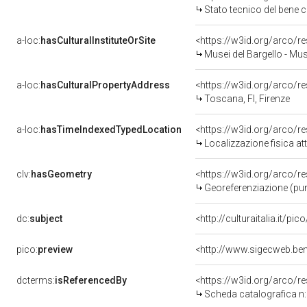
Stato tecnico del bene 
a-loc:
hasCulturalInstituteOrSite
<https://w3id.org/arco/r
Musei del Bargello - Mu
a-loc:
hasCulturalPropertyAddress
<https://w3id.org/arco
Toscana, FI, Firenze
a-loc:
hasTimeIndexedTypedLocation
<https://w3id.org/arco/
Localizzazione fisica a
clv:
hasGeometry
<https://w3id.org/arco/
Georeferenziazione (pun
dc:
subject
<http://culturaitalia.it/p
pico:
preview
<http://www.sigecweb.ben
dcterms:
isReferencedBy
<https://w3id.org/arco
Scheda catalografica 