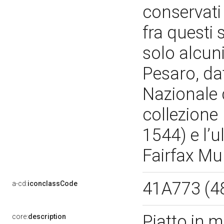
conservati 
fra questi s
solo alcuni 
Pesaro, da
Nazionale d
collezione
1544) e l’u
Fairfax Mu
41A773 (4
a-cd:
iconclassCode
Piatto in m
core:
description