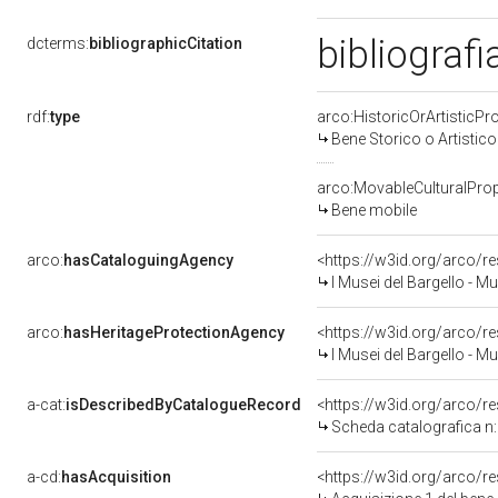
bibliografi
dcterms:
bibliographicCitation
rdf:
type
arco:HistoricOrArtisticPr
Bene Storico o Artistico
arco:MovableCulturalProp
Bene mobile
arco:
hasCataloguingAgency
<https://w3id.org/arco
I Musei del Bargello - M
arco:
hasHeritageProtectionAgency
<https://w3id.org/arco
I Musei del Bargello - M
a-cat:
isDescribedByCatalogueRecord
<https://w3id.org/arco
Scheda catalografica 
a-cd:
hasAcquisition
<https://w3id.org/arco/r