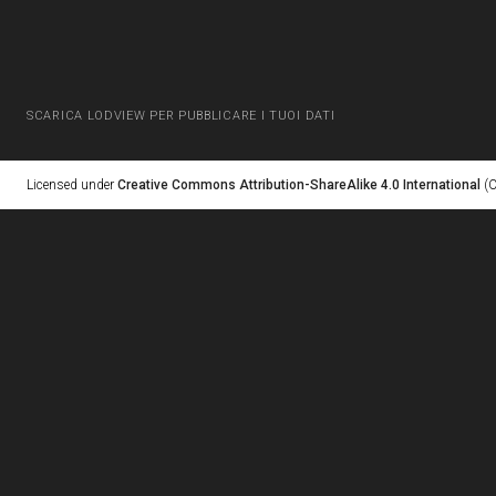
SCARICA LODVIEW PER PUBBLICARE I TUOI DATI
Licensed under
Creative Commons Attribution-ShareAlike 4.0 International
(C