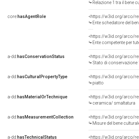
Relazione 1 tra il bene 
core:
hasAgentRole
<https://w3id.org/arco/
Ente schedatore del ben
<https://w3id.org/arco/r
Ente competente per tut
a-dd:
hasConservationStatus
<https://w3id.org/arco/
Stato di conservazione
a-dd:
hasCulturalPropertyType
<https://w3id.org/arco
piatto
a-dd:
hasMaterialOrTechnique
<https://w3id.org/arco/r
ceramica/ smaltatura
a-dd:
hasMeasurementCollection
<https://w3id.org/arco/
Misure del bene cultura
a-dd:
hasTechnicalStatus
<https://w3id.org/arco/r