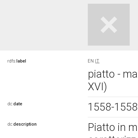
rdfs:
label
EN
IT
piatto - ma
XVI)
1558-155
dc:
date
Piatto in m
dc:
description