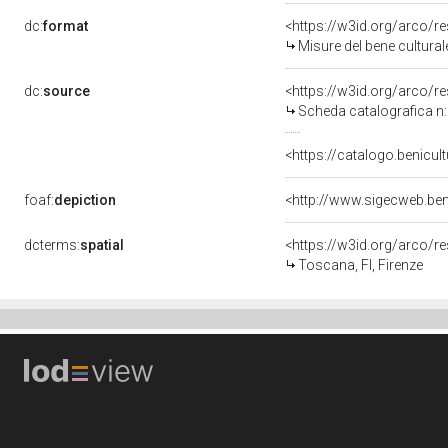
dc:
format
<https://w3id.org/arco/
Misure del bene cultura
dc:
source
<https://w3id.org/arco
Scheda catalografica 
<https://catalogo.benicult
foaf:
depiction
<http://www.sigecweb.ben
dcterms:
spatial
<https://w3id.org/arco
Toscana, FI, Firenze