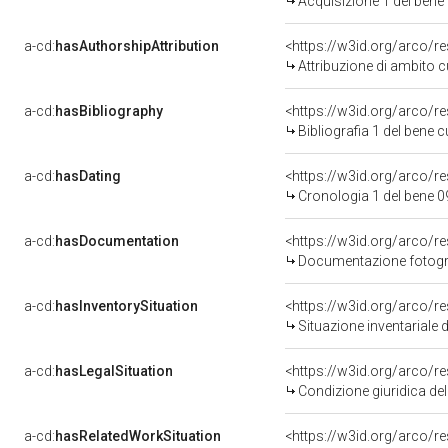
Acquisizione 1 del bene
a-cd:
hasAuthorshipAttribution
<https://w3id.org/arco/r
Attribuzione di ambito 
a-cd:
hasBibliography
<https://w3id.org/arco/r
Bibliografia 1 del bene 
a-cd:
hasDating
<https://w3id.org/arco/
Cronologia 1 del bene
a-cd:
hasDocumentation
Documentazione fotogra
a-cd:
hasInventorySituation
<https://w3id.org/arco/r
Situazione inventariale
a-cd:
hasLegalSituation
<https://w3id.org/arco/re
Condizione giuridica de
a-cd:
hasRelatedWorkSituation
<https://w3id.org/arco/r