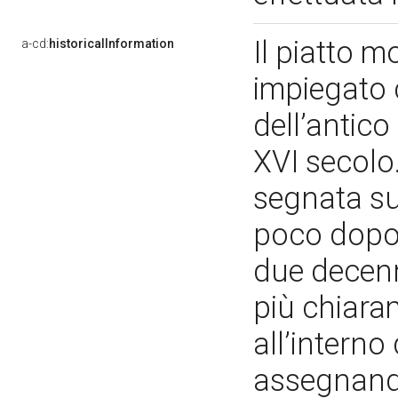
Il piatto m
a-cd:
historicalInformation
impiegato 
dell’antico
XVI secolo.
segnata su
poco dopo 
due decenn
più chiara
all’interno
assegnando