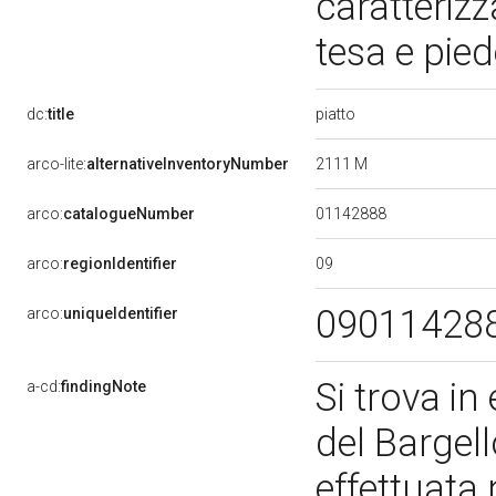
caratteriz
tesa e pie
piatto
dc:
title
2111 M
arco-lite:
alternativeInventoryNumber
01142888
arco:
catalogueNumber
09
arco:
regionIdentifier
09011428
arco:
uniqueIdentifier
Si trova i
a-cd:
findingNote
del Bargel
effettuata