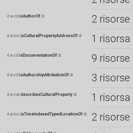
2 risorse
è
a-cd:
isAuthorOf
di
1 risorsa
è
a-loc:
isCulturalPropertyAddressOf
di
9 risorse
è
a-cd:
isDocumentationOf
di
3 risorse
è
a-cd:
isAuthorshipAttributionOf
di
1 risorsa
è
a-cat:
describesCulturalProperty
di
2 risorse
è
a-loc:
isTimeIndexedTypedLocationOf
di