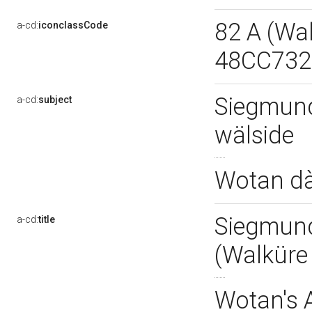
82 A (Wal
a-cd:
iconclassCode
48CC73
Siegmund 
a-cd:
subject
wälside
Wotan dà 
Siegmund
a-cd:
title
(Walküre
Wotan's 