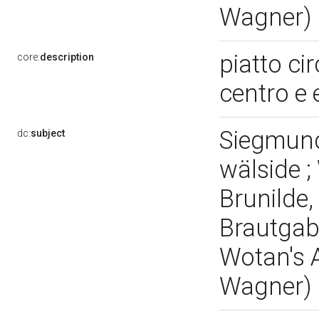
Wagner)
piatto ci
core:
description
centro e 
Siegmund 
dc:
subject
wälside ;
Brunilde
Brautgab
Wotan's 
Wagner)