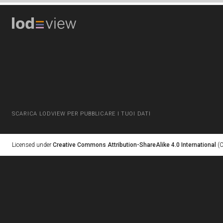
SCARICA LODVIEW PER PUBBLICARE I TUOI DATI
Licensed under
Creative Commons Attribution-ShareAlike 4.0 International
(C