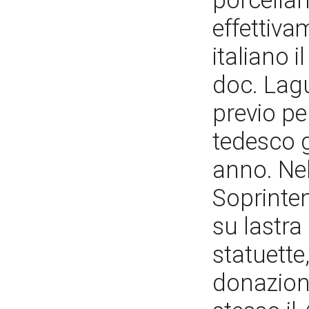
porcellan
effettiva
italiano 
doc. Lagu
previo p
tedesco g
anno. Nel
Soprinte
su lastra
statuette,
donazion