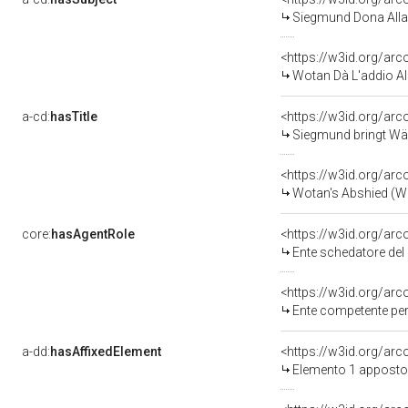
Siegmund Dona Alla 
<https://w3id.org/a
Wotan Dà L'addio All
a-cd:
hasTitle
Siegmund bringt Wäl
<https://w3id.org/ar
Wotan's Abshied (Wa
core:
hasAgentRole
<https://w3id.org/ar
Ente schedatore del 
<https://w3id.org/ar
Ente competente per 
a-dd:
hasAffixedElement
<https://w3id.org/ar
Elemento 1 apposto