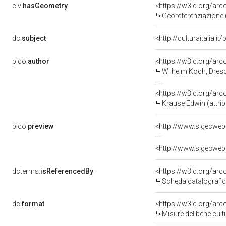
clv:
hasGeometry
<https://w3id.org/ar
Georeferenziazione 
dc:
subject
<http://culturaitalia.
pico:
author
<https://w3id.org/a
Wilhelm Koch, Dresda
<https://w3id.org/a
Krause Edwin (attrib
pico:
preview
<http://www.sigecweb
<http://www.sigecweb
dcterms:
isReferencedBy
<https://w3id.org/a
Scheda catalografi
dc:
format
<https://w3id.org/ar
Misure del bene cul