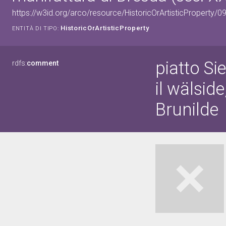
https://w3id.org/arco/resource/HistoricOrArtisticProperty/
HistoricOrArtisticProperty
ENTITÀ DI TIPO:
piatto S
rdfs:
comment
il wälside
Brunilde