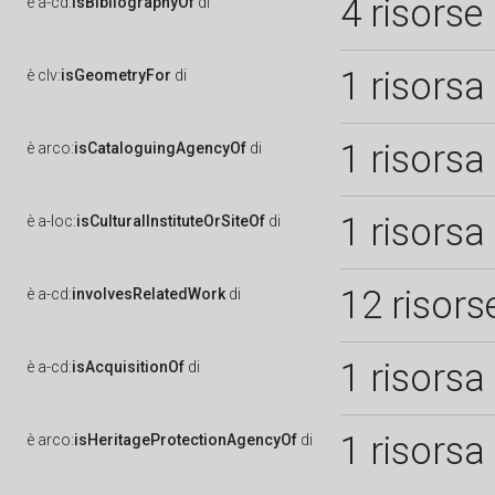
4 risorse
è
a-cd:
isBibliographyOf
di
1 risorsa
è
clv:
isGeometryFor
di
1 risorsa
è
arco:
isCataloguingAgencyOf
di
1 risorsa
è
a-loc:
isCulturalInstituteOrSiteOf
di
12 risors
è
a-cd:
involvesRelatedWork
di
1 risorsa
è
a-cd:
isAcquisitionOf
di
1 risorsa
è
arco:
isHeritageProtectionAgencyOf
di