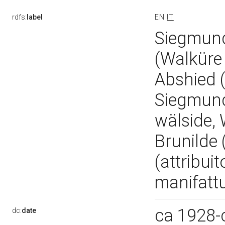
rdfs:
label
EN
IT
Siegmund
(Walküre
Abshied 
Siegmund 
wälside, 
Brunilde 
(attribui
manifattu
ca 1928-
dc:
date