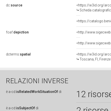
dc:
source
<https://w3id.org/a
Scheda catalografi
<https://catalogo.beni
foaf:
depiction
<http://www.sigecweb
<http://www.sigecweb
dcterms:
spatial
<https://w3id.org/a
Toscana, FI, Firenze
RELAZIONI INVERSE
12 risors
è
a-cd:
isRelatedWorkSituationOf
di
2 risorse
è
a-cd:
isSubjectOf
di