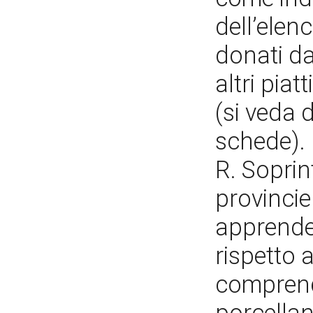
dell’elen
donati da
altri piat
(si veda d
schede). 
R. Soprin
provincie
apprende 
rispetto 
comprende