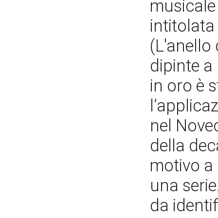
musicale
intitolat
(L'anello
dipinte a
in oro è 
l’applica
nel Novec
della dec
motivo a 
una serie
da identi