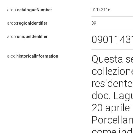
01143116
arco:
catalogueNumber
09
arco:
regionIdentifier
0901143
arco:
uniqueIdentifier
Questa se
a-cd:
historicalInformation
collezio
residente
doc. Laguz
20 aprile
Porcellane
come ind