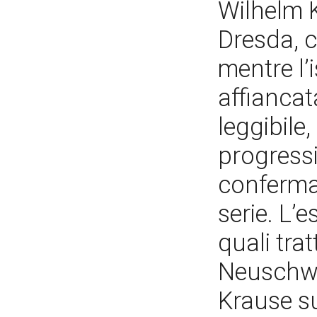
Wilhelm K
Dresda, c
mentre l’
affianca
leggibile
progressi
conferma
serie. L’
quali trat
Neuschwa
Krause sul