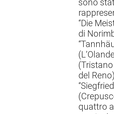
sono stat
rappresen
“Die Meis
di Norimbe
“Tannhäus
(L’Olande
(Tristano
del Reno)
“Siegfri
(Crepuscol
quattro 