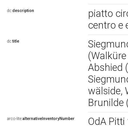
piatto ci
dc:
description
centro e 
Siegmund
dc:
title
(Walküre
Abshied 
Siegmund 
wälside, 
Brunilde 
OdA Pitt
arco-lite:
alternativeInventoryNumber