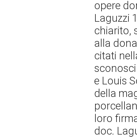
opere don
Laguzzi 1
chiarito,
alla dona
citati ne
sconosciu
e Louis S
della mag
porcella
loro firm
doc. Lagu