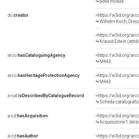
Bene mobile
dc:
creator
<https://w3id.org/a
Wilhelm Koch, Dresda
<https://w3id.org/a
Krause Edwin (attrib
arco:
hasCataloguingAgency
<https://w3id.org/a
M443
arco:
hasHeritageProtectionAgency
<https://w3id.org/a
M443
a-cat:
isDescribedByCatalogueRecord
<https://w3id.org/a
Scheda catalografi
a-cd:
hasAcquisition
<https://w3id.org/ar
Acquisizione 1 del 
a-cd:
hasAuthor
<https://w3id.org/a