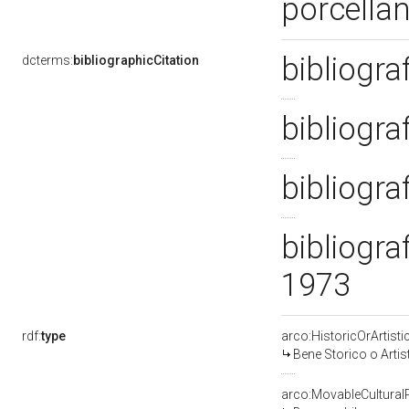
porcella
bibliogra
dcterms:
bibliographicCitation
bibliogra
bibliogra
bibliogra
1973
rdf:
type
arco:HistoricOrArtisti
Bene Storico o Artis
arco:MovableCultural