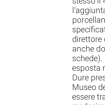
stesso il
l’aggiunta
porcellan
specificat
direttore 
anche doc
schede). 
esposta n
Dure pres
Museo deg
essere tr