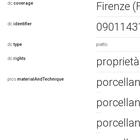
Firenze (
dc:
coverage
0901143
dc:
identifier
piatto
dc:
type
propriet
dc:
rights
porcellan
pico:
materialAndTechnique
porcella
porcellan