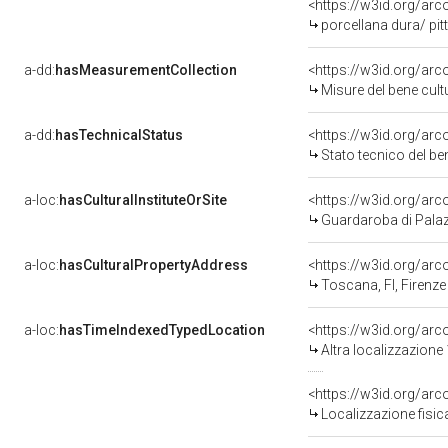
<https://w3id.org/arc
porcellana dura/ pit
a-dd:
hasMeasurementCollection
<https://w3id.org/ar
Misure del bene cul
a-dd:
hasTechnicalStatus
<https://w3id.org/ar
Stato tecnico del b
a-loc:
hasCulturalInstituteOrSite
<https://w3id.org/ar
Guardaroba di Palazz
a-loc:
hasCulturalPropertyAddress
<https://w3id.org/a
Toscana, FI, Firenze
a-loc:
hasTimeIndexedTypedLocation
<https://w3id.org/ar
Altra localizzazione
<https://w3id.org/ar
Localizzazione fisic