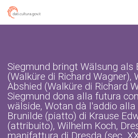
Siegmund bringt Wälsung als
(Walküre di Richard Wagner), 
Abshied (Walküre di Richard W
Siegmund dona alla futura cons
wälside, Wotan dà l'addio alla 
Brunilde (piatto) di Krause Ed
(attribuito), Wilhelm Koch, Dre
manifattura di Dresda (sec. X