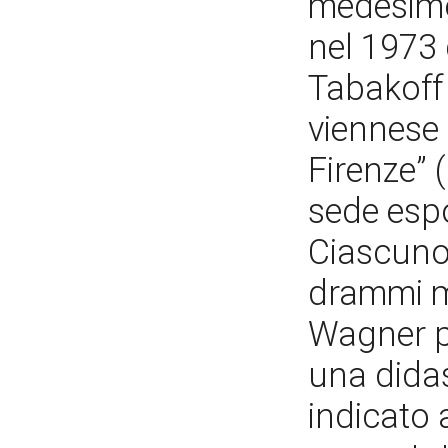
medesimo
nel 1973 
Tabakoff 
viennese 
Firenze” 
sede espo
Ciascuno 
drammi m
Wagner p
una didas
indicato