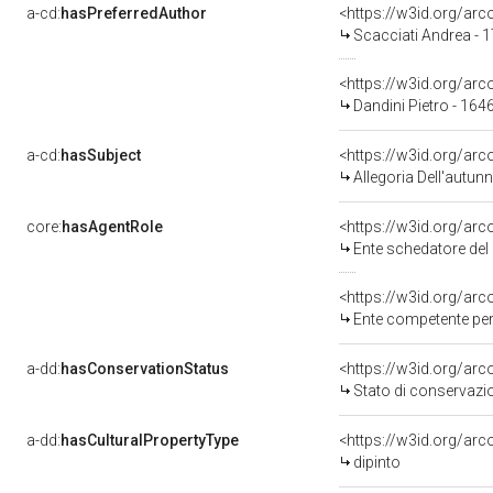
a-cd:
hasPreferredAuthor
<https://w3id.org/a
Scacciati Andrea - 
<https://w3id.org/a
Dandini Pietro - 164
a-cd:
hasSubject
<https://w3id.org/a
Allegoria Dell'autun
core:
hasAgentRole
<https://w3id.org/ar
Ente schedatore del 
<https://w3id.org/ar
Ente competente per 
a-dd:
hasConservationStatus
<https://w3id.org/ar
Stato di conservazi
a-dd:
hasCulturalPropertyType
<https://w3id.org/a
dipinto