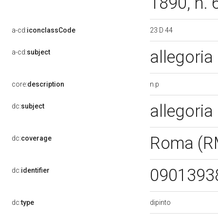
1890, n.
23 D 44
a-cd:
iconclassCode
allegoria
a-cd:
subject
n.p
core:
description
allegoria
dc:
subject
Roma (R
dc:
coverage
0901393
dc:
identifier
dipinto
dc:
type