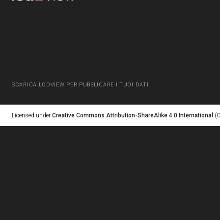
SCARICA LODVIEW PER PUBBLICARE I TUOI DATI
Licensed under
Creative Commons Attribution-ShareAlike 4.0 International
(C