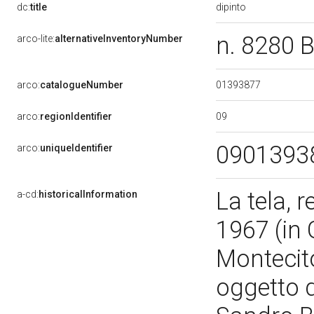
dipinto
dc:
title
n. 8280 
arco-lite:
alternativeInventoryNumber
01393877
arco:
catalogueNumber
09
arco:
regionIdentifier
0901393
arco:
uniqueIdentifier
La tela, 
a-cd:
historicalInformation
1967 (in G
Montecito
oggetto d