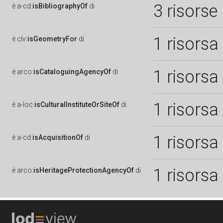
3 risorse
è
a-cd:
isBibliographyOf
di
1 risorsa
è
clv:
isGeometryFor
di
1 risorsa
è
arco:
isCataloguingAgencyOf
di
1 risorsa
è
a-loc:
isCulturalInstituteOrSiteOf
di
1 risorsa
è
a-cd:
isAcquisitionOf
di
1 risorsa
è
arco:
isHeritageProtectionAgencyOf
di