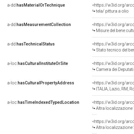
a-dd:
hasMaterialOrTechnique
<https://w3id.org/arco
tela/ pittura a olio
a-dd:
hasMeasurementCollection
<https://w3id.org/ar
Misure del bene cul
a-dd:
hasTechnicalStatus
<https://w3id.org/ar
Stato tecnico del b
a-loc:
hasCulturalInstituteOrSite
<https://w3id.org/ar
Camera dei Deputati
a-loc:
hasCulturalPropertyAddress
<https://w3id.org/a
ITALIA, Lazio, RM, 
a-loc:
hasTimeIndexedTypedLocation
<https://w3id.org/ar
Altra localizzazione
<https://w3id.org/ar
Altra localizzazione