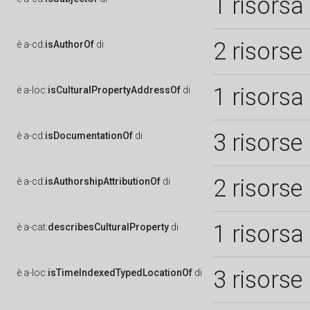
1 risorsa
2 risorse
è
a-cd:
isAuthorOf
di
1 risorsa
è
a-loc:
isCulturalPropertyAddressOf
di
3 risorse
è
a-cd:
isDocumentationOf
di
2 risorse
è
a-cd:
isAuthorshipAttributionOf
di
1 risorsa
è
a-cat:
describesCulturalProperty
di
3 risorse
è
a-loc:
isTimeIndexedTypedLocationOf
di