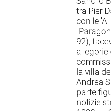
Sandro Be
tra Pier 
con le 'Al
"Paragone
92), face
allegorie
commissio
la villa d
Andrea Sc
parte figu
notizie st