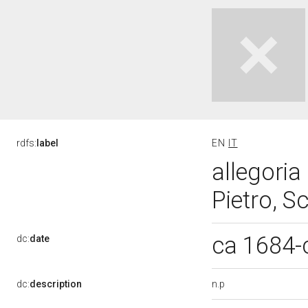
rdfs:
label
EN
IT
allegoria
Pietro, S
ca 1684-
dc:
date
n.p
dc:
description