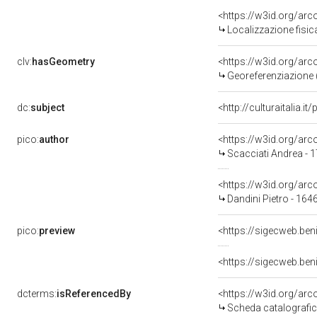
<https://w3id.org/ar
Localizzazione fisic
clv:
hasGeometry
<https://w3id.org/ar
Georeferenziazione 
dc:
subject
<http://culturaitalia.
pico:
author
<https://w3id.org/a
Scacciati Andrea - 
<https://w3id.org/a
Dandini Pietro - 164
pico:
preview
<https://sigecweb.ben
<https://sigecweb.ben
dcterms:
isReferencedBy
<https://w3id.org/a
Scheda catalografi