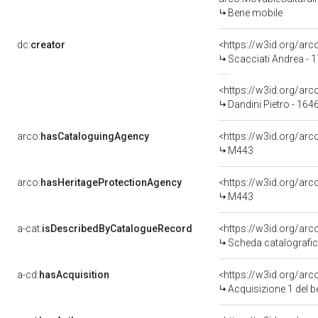
Bene mobile
dc:
creator
<https://w3id.org/a
Scacciati Andrea - 
<https://w3id.org/a
Dandini Pietro - 164
arco:
hasCataloguingAgency
<https://w3id.org/a
M443
arco:
hasHeritageProtectionAgency
<https://w3id.org/a
M443
a-cat:
isDescribedByCatalogueRecord
<https://w3id.org/a
Scheda catalografi
a-cd:
hasAcquisition
<https://w3id.org/ar
Acquisizione 1 del 