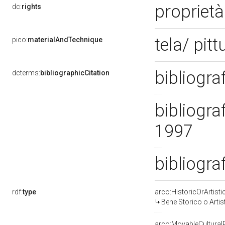
propriet
dc:
rights
tela/ pitt
pico:
materialAndTechnique
bibliogra
dcterms:
bibliographicCitation
bibliogra
1997
bibliogra
rdf:
type
arco:HistoricOrArtisti
Bene Storico o Artis
arco:MovableCultural