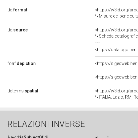
dc:
format
<https://w3id.org/ar
Misure del bene cul
dc:
source
<https://w3id.org/a
Scheda catalografi
<https://catalogo.beni
foaf:
depiction
<https://sigecweb.ben
<https://sigecweb.ben
dcterms:
spatial
<https://w3id.org/a
ITALIA, Lazio, RM, 
RELAZIONI INVERSE
è
a-cd:
isSubjectOf
di