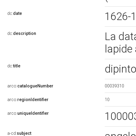
1626-
dc:
date
La dat
dc:
description
lapide 
dipint
dc:
title
00039310
arco:
catalogueNumber
10
arco:
regionIdentifier
10000
arco:
uniqueIdentifier
a-cd:
subject