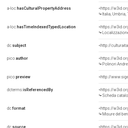
a-loc:
hasCulturalPropertyAddress
<https://w3id.
Italia, Umbria,
a-loc:
hasTimeIndexedTypedLocation
<https://w3id.
Localizzazione
dc:
subject
<http://culturai
pico:
author
<https://w3id.
Polinori Andrea
pico:
preview
dcterms:
isReferencedBy
<https://w3id.
Scheda catalo
dc:
format
<https://w3id.
Misure del be
dc:
source
<https://w3id.