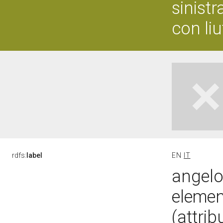
sinist
con liu
rdfs:
label
EN
IT
angelo
elemen
(attrib