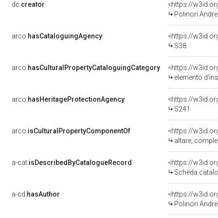
dc:
creator
<https://w3id.
Polinori Andrea
arco:
hasCataloguingAgency
<https://w3id.
S38
arco:
hasCulturalPropertyCataloguingCategory
<https://w3id.o
elemento d'in
arco:
hasHeritageProtectionAgency
<https://w3id.
S241
arco:
isCulturalPropertyComponentOf
<https://w3id.o
altare, comple
a-cat:
isDescribedByCatalogueRecord
<https://w3id.
Scheda catalo
a-cd:
hasAuthor
<https://w3id.
Polinori Andrea