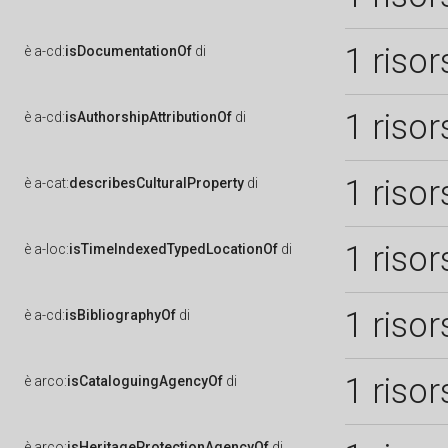
1 risor
è
a-cd:
isDocumentationOf
di
1 risor
è
a-cd:
isAuthorshipAttributionOf
di
1 risor
è
a-cat:
describesCulturalProperty
di
1 risor
è
a-loc:
isTimeIndexedTypedLocationOf
di
1 risor
è
a-cd:
isBibliographyOf
di
1 risor
è
arco:
isCataloguingAgencyOf
di
è
arco:
isHeritageProtectionAgencyOf
di