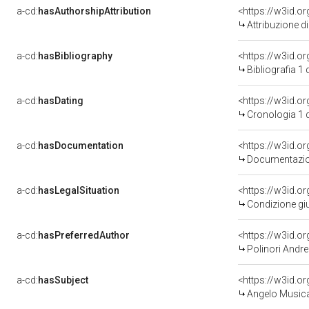
a-cd:
hasAuthorshipAttribution
<https://w3id.o
Attribuzione d
a-cd:
hasBibliography
<https://w3id.o
Bibliografia 1
a-cd:
hasDating
<https://w3id.
Cronologia 1 
a-cd:
hasDocumentation
Documentazion
a-cd:
hasLegalSituation
Condizione giu
a-cd:
hasPreferredAuthor
<https://w3id.
Polinori Andrea
a-cd:
hasSubject
<https://w3id.
Angelo Musica