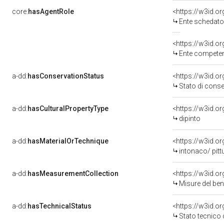
core:
hasAgentRole
<https://w3id.
Ente schedatore del bene 1
<https://w3id.o
Ente competente p
a-dd:
hasConservationStatus
<https://w3id.o
Stato di cons
a-dd:
hasCulturalPropertyType
<https://w3id.
dipinto
a-dd:
hasMaterialOrTechnique
<https://w3id.o
intonaco/ pitt
a-dd:
hasMeasurementCollection
<https://w3id.
Misure del be
a-dd:
hasTechnicalStatus
<https://w3id.o
Stato tecnico