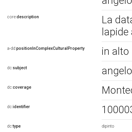
angelo
La dat
core:
description
lapide 
in alto
a-dd:
positionInComplexCulturalProperty
angelo
dc:
subject
Montec
dc:
coverage
10000
dc:
identifier
dipinto
dc:
type