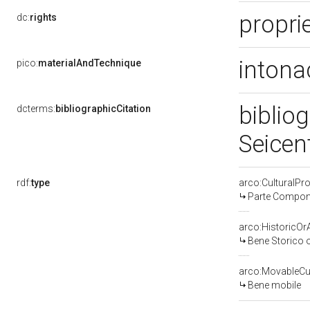
proprie
dc:
rights
intona
pico:
materialAndTechnique
bibliog
dcterms:
bibliographicCitation
Seicen
rdf:
type
arco:CulturalP
Parte Compone
arco:HistoricOrA
Bene Storico o
arco:MovableCul
Bene mobile