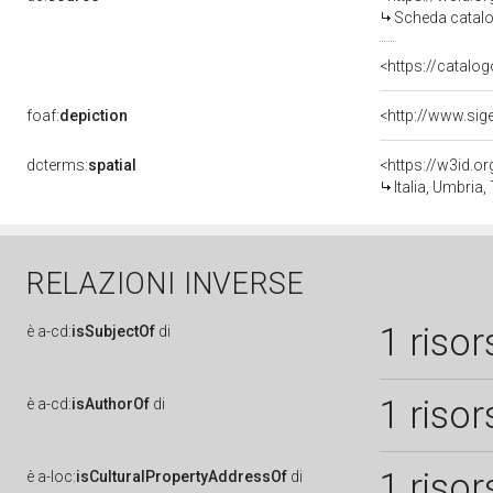
Scheda catalo
<https://catalog
foaf:
depiction
dcterms:
spatial
<https://w3id.
Italia, Umbria,
RELAZIONI INVERSE
1 risor
è
a-cd:
isSubjectOf
di
1 risor
è
a-cd:
isAuthorOf
di
1 risor
è
a-loc:
isCulturalPropertyAddressOf
di