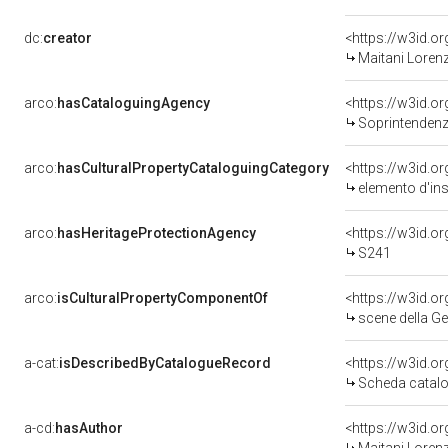
dc:
creator
<https://w3id.
Maitani Lorenz
arco:
hasCataloguingAgency
<https://w3id.
Soprintendenza
arco:
hasCulturalPropertyCataloguingCategory
<https://w3id.o
elemento d'in
arco:
hasHeritageProtectionAgency
<https://w3id.
S241
arco:
isCulturalPropertyComponentOf
<https://w3id.o
scene della Gen
a-cat:
isDescribedByCatalogueRecord
<https://w3id.
Scheda catalo
a-cd:
hasAuthor
<https://w3id.