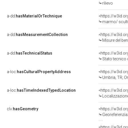
rilievo
a-dd:
hasMaterialOrTechnique
<https://w3id.o
marmo/ scult
a-dd:
hasMeasurementCollection
<https://w3id.
Misure del be
a-dd:
hasTechnicalStatus
<https://w3id.o
Stato tecnico
a-loc:
hasCulturalPropertyAddress
<https://w3id.
Umbria, TR, Or
a-loc:
hasTimeIndexedTypedLocation
<https://w3id.
Localizzazione
clv:
hasGeometry
<https://w3id.
Georeferenziaz
<https://w3id.