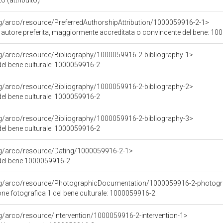
o (attribuito)
rg/arco/resource/PreferredAuthorshipAttribution/1000059916-2-1>
i autore preferita, maggiormente accreditata o convincente del bene: 1
rg/arco/resource/Bibliography/1000059916-2-bibliography-1>
 del bene culturale: 1000059916-2
rg/arco/resource/Bibliography/1000059916-2-bibliography-2>
 del bene culturale: 1000059916-2
rg/arco/resource/Bibliography/1000059916-2-bibliography-3>
 del bene culturale: 1000059916-2
rg/arco/resource/Dating/1000059916-2-1>
del bene 1000059916-2
org/arco/resource/PhotographicDocumentation/1000059916-2-photogr
e fotografica 1 del bene culturale: 1000059916-2
rg/arco/resource/Intervention/1000059916-2-intervention-1>