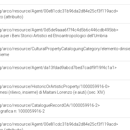
org/arco/resource/Agent/00e81cdc31b96da2d84e25cf3f119acd>
o (attribuito)
org/arco/resource/Agent/0d5de9aaa6f7f4c4d5b6c446cdb495bb>
 per i Beni Storici Artistici ed Etnoantropologici dell'Umbria
rg/arco/resource/CulturalPropertyCataloguingCategory/elemento-dins
sieme
org/arco/resource/Agent/da13fdad9abcd7bed7cadf9f19f4c1a1>
rg/arco/resource/HistoricOrArtisticProperty/1000059916-0>
esi (rilievo, insieme) di Maitani Lorenzo (e aiuti) (sec. XIV)
org/arco/resource/CatalogueRecordOA/1000059916-2>
grafica n: 1000059916-2
org/arco/resource/Agent/00e81cdc31b96da2d84e25cf3f119acd>