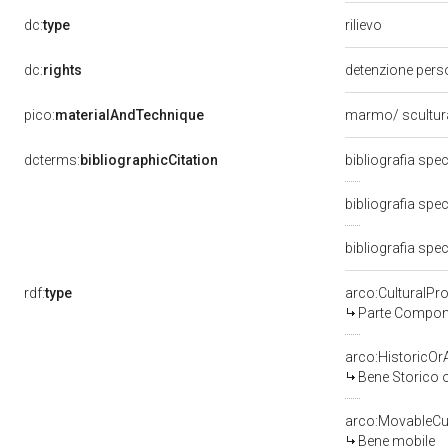
rilievo
dc:
type
dc:
rights
detenzione pers
pico:
materialAndTechnique
marmo/ scultu
dcterms:
bibliographicCitation
bibliografia spec
bibliografia spec
bibliografia spec
rdf:
type
arco:CulturalP
Parte Compone
arco:HistoricOrA
Bene Storico o
arco:MovableCul
Bene mobile