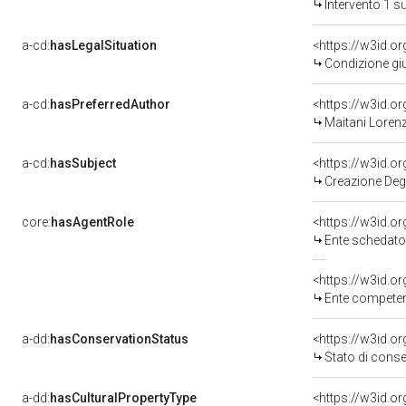
Intervento 1 s
a-cd:
hasLegalSituation
<https://w3id.o
Condizione giu
a-cd:
hasPreferredAuthor
<https://w3id.
Maitani Lorenz
a-cd:
hasSubject
<https://w3id.
Creazione Degl
core:
hasAgentRole
<https://w3id.
Ente schedator
<https://w3id.o
Ente competent
a-dd:
hasConservationStatus
<https://w3id.o
Stato di cons
a-dd:
hasCulturalPropertyType
<https://w3id.