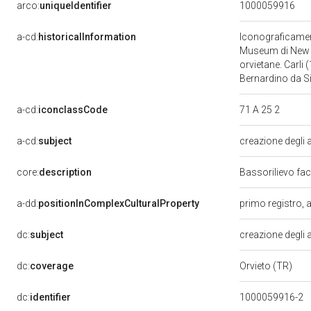
arco:
uniqueIdentifier
1000059916
a-cd:
historicalInformation
Iconograficament
Museum di New Yor
orvietane. Carli 
Bernardino da S
a-cd:
iconclassCode
71 A 25 2
a-cd:
subject
creazione degli a
core:
description
Bassorilievo fac
a-dd:
positionInComplexCulturalProperty
primo registro, 
dc:
subject
creazione degli a
dc:
coverage
Orvieto (TR)
dc:
identifier
1000059916-2