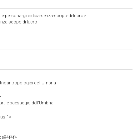
ne-persona-giuridica-senza-scopo-di-lucro>
enza scopo di lucro
Etnoantropologici dell'Umbria
>
arti e paesaggio dell'Umbria
tus-1>
be94f4f>