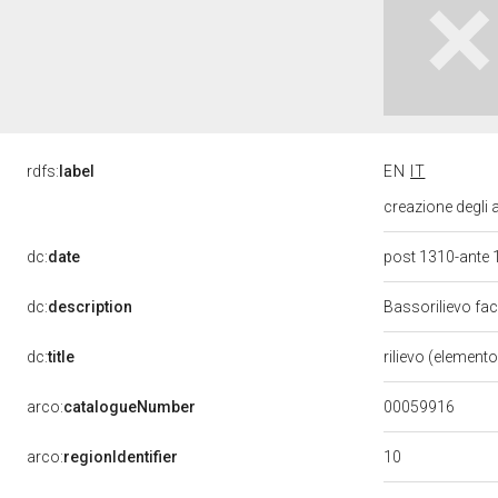
rdfs:
label
EN
IT
creazione degli a
dc:
date
post 1310-ante
dc:
description
Bassorilievo fac
dc:
title
rilievo (element
00059916
arco:
catalogueNumber
10
arco:
regionIdentifier