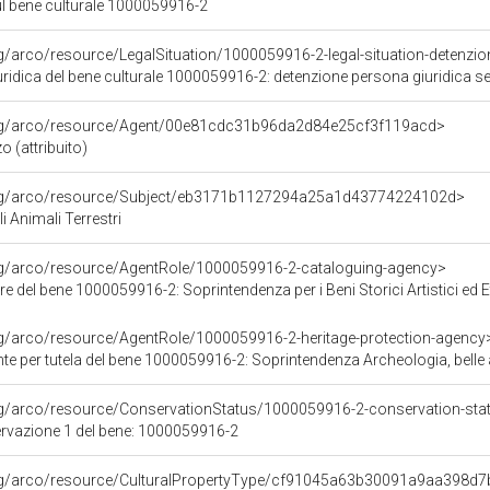
ul bene culturale 1000059916-2
rg/arco/resource/LegalSituation/1000059916-2-legal-situation-detenzio
ridica del bene culturale 1000059916-2: detenzione persona giuridica s
org/arco/resource/Agent/00e81cdc31b96da2d84e25cf3f119acd>
o (attribuito)
org/arco/resource/Subject/eb3171b1127294a25a1d43774224102d>
i Animali Terrestri
org/arco/resource/AgentRole/1000059916-2-cataloguing-agency>
e del bene 1000059916-2: Soprintendenza per i Beni Storici Artistici ed 
rg/arco/resource/AgentRole/1000059916-2-heritage-protection-agency
e per tutela del bene 1000059916-2: Soprintendenza Archeologia, belle 
rg/arco/resource/ConservationStatus/1000059916-2-conservation-sta
ervazione 1 del bene: 1000059916-2
org/arco/resource/CulturalPropertyType/cf91045a63b30091a9aa398d7