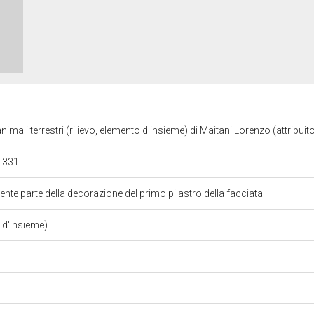
nimali terrestri (rilievo, elemento d'insieme) di Maitani Lorenzo (attribuit
 1331
ente parte della decorazione del primo pilastro della facciata
o d'insieme)