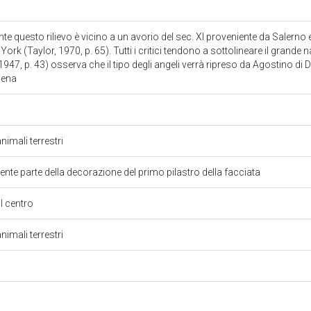
e questo rilievo è vicino a un avorio del sec. XI proveniente da Salerno
k (Taylor, 1970, p. 65). Tutti i critici tendono a sottolineare il grande
(1947, p. 43) osserva che il tipo degli angeli verrà ripreso da Agostino di D
iena
nimali terrestri
ente parte della decorazione del primo pilastro della facciata
al centro
nimali terrestri