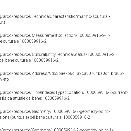
rg/arco/resource/TechnicalCharacteristic/marmo-scultura>
ura
org/arco/resource/MeasurementCollection/1000059916-2-1>
ne culturale 1000059916-2
rg/arco/resource/CulturalEntityTechnicalStatus/1000059916-2>
 del bene culturale 1000059916-2
org/arco/resource/Address/9d53bae7b6c1a2ca90164ba0df1bfa05>
vieto
org/arco/resource/TimeIndexedTypedLocation/1000059916-2-current>
 fisica attuale del bene: 1000059916-2
org/arco/resource/Geometry/1000059916-2-geometry-point>
ione (puntuale) del bene culturale: 1000059916-2
org/arco/resource/Geometry/1000059916-2-geometry-point-1>