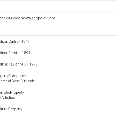
ona giuridica senza scopo di lucro
ra
ifica: Carli E - 1947
ifica: Fumi L - 1891
ifica: Taylor M. D - 1970
ropertyComponent
nte di Bene Culturale
rtisticProperty
 Artistico
turalProperty