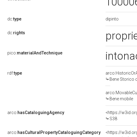
10000
dipinto
dc:
type
proprie
dc:
rights
intona
pico:
materialAndTechnique
rdf:
type
arco:HistoricOrA
Bene Storico o
arco:MovableCul
Bene mobile
arco:
hasCataloguingAgency
<https://w3id.
S38
arco:
hasCulturalPropertyCataloguingCategory
<https://w3id.o