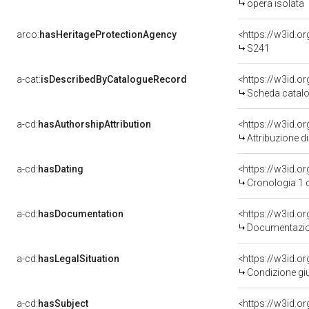
opera isolata
arco:
hasHeritageProtectionAgency
<https://w3id.
S241
a-cat:
isDescribedByCatalogueRecord
<https://w3id.
Scheda catalo
a-cd:
hasAuthorshipAttribution
Attribuzione d
a-cd:
hasDating
<https://w3id.
Cronologia 1 
a-cd:
hasDocumentation
Documentazion
a-cd:
hasLegalSituation
Condizione giu
a-cd:
hasSubject
<https://w3id.