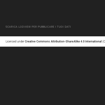
SCARICA LODVIEW PER PUBBLICARE I TUOI DATI
Licensed under
Creative Commons Attribution-ShareAlike 4.0 International
(C