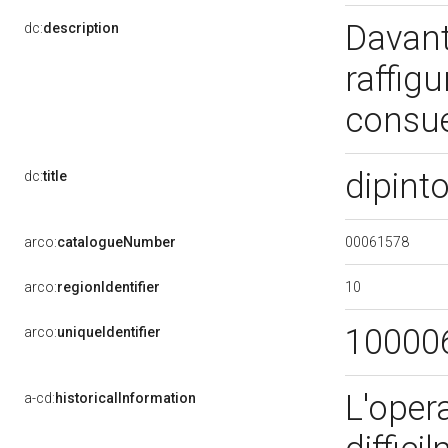
Davant
dc:
description
raffig
consue
dipint
dc:
title
00061578
arco:
catalogueNumber
10
arco:
regionIdentifier
10000
arco:
uniqueIdentifier
L'opera
a-cd:
historicalInformation