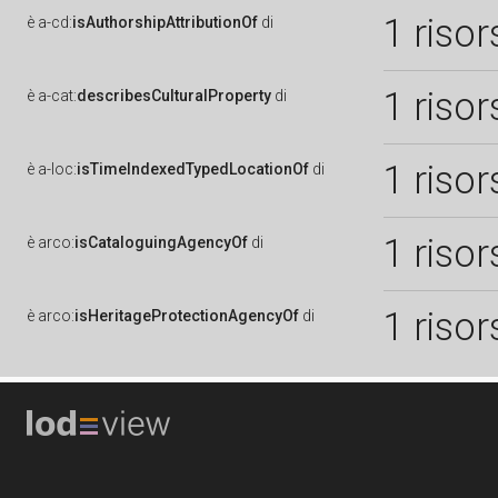
1 risor
è
a-cd:
isAuthorshipAttributionOf
di
1 risor
è
a-cat:
describesCulturalProperty
di
1 risor
è
a-loc:
isTimeIndexedTypedLocationOf
di
1 risor
è
arco:
isCataloguingAgencyOf
di
1 risor
è
arco:
isHeritageProtectionAgencyOf
di