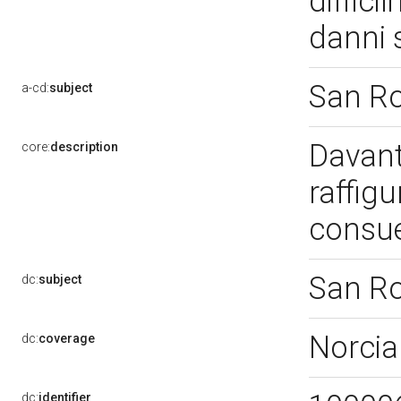
diffici
danni 
San R
a-cd:
subject
Davant
core:
description
raffig
consue
San R
dc:
subject
Norcia
dc:
coverage
dc:
identifier