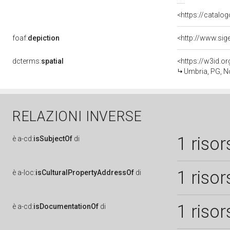
<https://catalog
foaf:
depiction
dcterms:
spatial
<https://w3id.
Umbria, PG, N
RELAZIONI INVERSE
1 risor
è
a-cd:
isSubjectOf
di
1 risor
è
a-loc:
isCulturalPropertyAddressOf
di
1 risor
è
a-cd:
isDocumentationOf
di