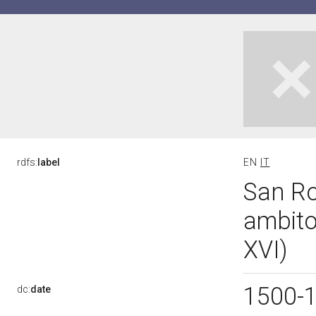
rdfs:
label
EN
IT
San Ro
ambito 
XVI)
1500-
dc:
date