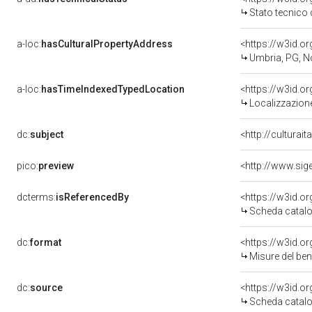
Stato tecnico
a-loc:
hasCulturalPropertyAddress
<https://w3id.
Umbria, PG, N
a-loc:
hasTimeIndexedTypedLocation
<https://w3id.
Localizzazione
dc:
subject
<http://culturai
pico:
preview
dcterms:
isReferencedBy
<https://w3id.
Scheda catalo
dc:
format
<https://w3id.
Misure del be
dc:
source
<https://w3id.
Scheda catalo