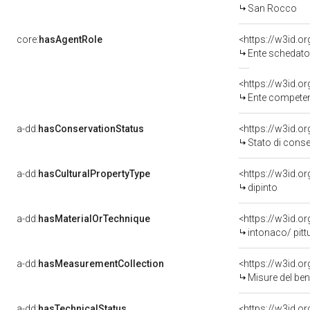
San Rocco
core:
hasAgentRole
<https://w3id.
Ente schedatore del bene 
<https://w3id.o
Ente competente 
a-dd:
hasConservationStatus
<https://w3id.o
Stato di cons
a-dd:
hasCulturalPropertyType
<https://w3id.
dipinto
a-dd:
hasMaterialOrTechnique
<https://w3id.o
intonaco/ pitt
a-dd:
hasMeasurementCollection
<https://w3id.
Misure del be
a-dd:
hasTechnicalStatus
<https://w3id.o