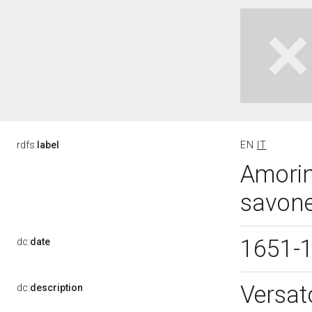
rdfs:
label
EN
IT
Amorin
savone
1651-
dc:
date
Versat
dc:
description