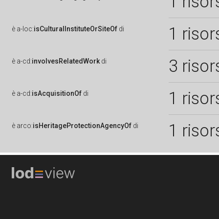
1 risor
1 risor
è
a-loc:
isCulturalInstituteOrSiteOf
di
3 risor
è
a-cd:
involvesRelatedWork
di
1 risor
è
a-cd:
isAcquisitionOf
di
1 risor
è
arco:
isHeritageProtectionAgencyOf
di