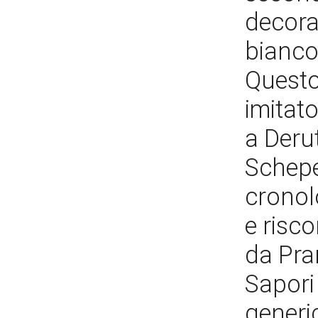
decora
bianco
Questo
imitat
a Deru
Schepe
cronol
e risco
da Pran
Sapori
generi