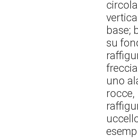
circol
vertic
base; 
su fon
raffigu
frecci
uno al
rocce, 
raffig
uccello
esempl