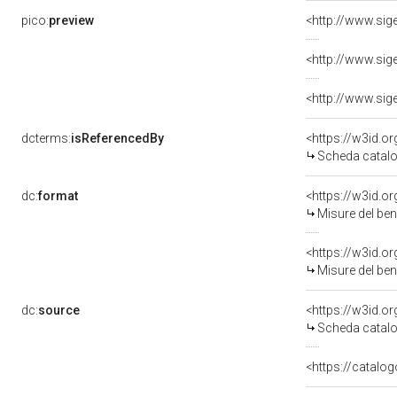
pico:
preview
dcterms:
isReferencedBy
<https://w3id.
Scheda catalo
dc:
format
<https://w3id.
Misure del be
<https://w3id.
Misure del be
dc:
source
<https://w3id.
Scheda catalo
<https://catalog