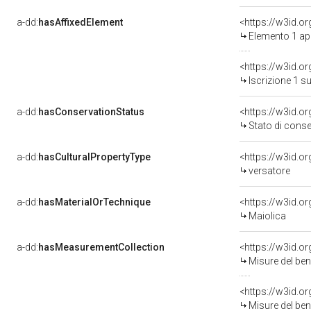
a-dd:
hasAffixedElement
<https://w3id.o
Elemento 1 ap
<https://w3id.o
Iscrizione 1 s
a-dd:
hasConservationStatus
<https://w3id.o
Stato di cons
a-dd:
hasCulturalPropertyType
<https://w3id.
versatore
a-dd:
hasMaterialOrTechnique
<https://w3id.o
Maiolica
a-dd:
hasMeasurementCollection
<https://w3id.
Misure del be
<https://w3id.
Misure del be