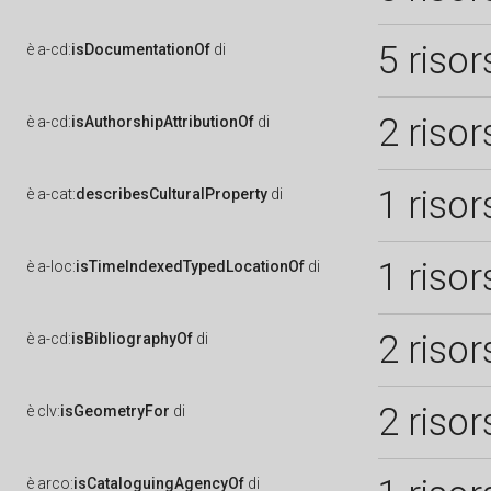
5 risor
è
a-cd:
isDocumentationOf
di
2 risor
è
a-cd:
isAuthorshipAttributionOf
di
1 risor
è
a-cat:
describesCulturalProperty
di
1 risor
è
a-loc:
isTimeIndexedTypedLocationOf
di
2 risor
è
a-cd:
isBibliographyOf
di
2 risor
è
clv:
isGeometryFor
di
è
arco:
isCataloguingAgencyOf
di