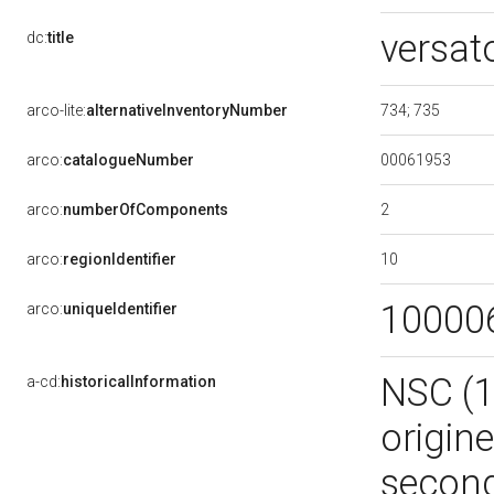
versat
dc:
title
734; 735
arco-lite:
alternativeInventoryNumber
00061953
arco:
catalogueNumber
2
arco:
numberOfComponents
10
arco:
regionIdentifier
10000
arco:
uniqueIdentifier
NSC (1
a-cd:
historicalInformation
origin
second