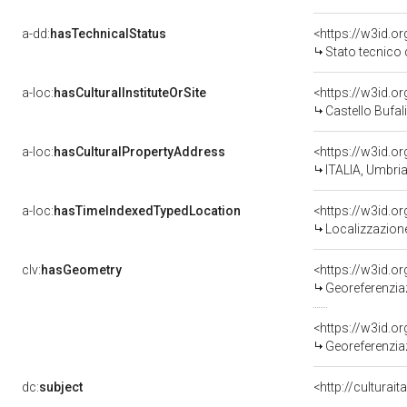
a-dd:
hasTechnicalStatus
<https://w3id.o
Stato tecnico
a-loc:
hasCulturalInstituteOrSite
Castello Bufali
a-loc:
hasCulturalPropertyAddress
<https://w3id.
ITALIA, Umbria
a-loc:
hasTimeIndexedTypedLocation
<https://w3id.
Localizzazione
clv:
hasGeometry
<https://w3id.
Georeferenzia
<https://w3id.
Georeferenziaz
dc:
subject
<http://culturai