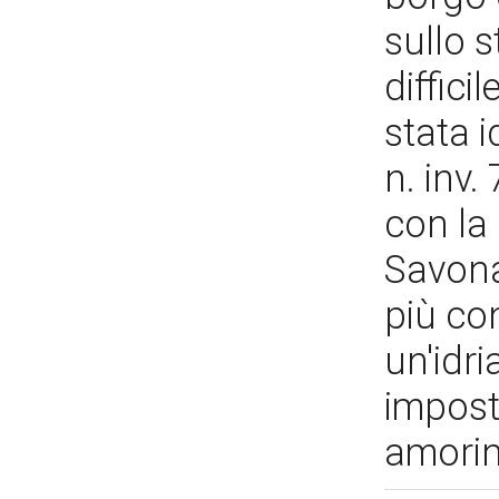
sullo s
diffici
stata i
n. inv.
con la
Savona
più con
un'idri
impost
amori