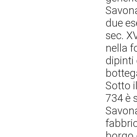
Savona
due es
sec. XV
nella 
dipinti
botteg
Sotto i
734 è 
Savona,
fabbri
borgo 