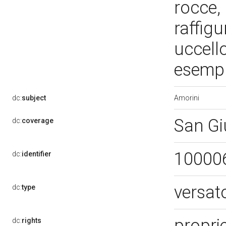
rocce, 
raffig
uccello
esempl
Amorini
dc:
subject
San Gi
dc:
coverage
10000
dc:
identifier
versat
dc:
type
propri
dc:
rights