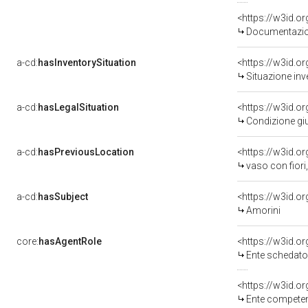
Documentazion
a-cd:
hasInventorySituation
<https://w3id.o
Situazione inv
a-cd:
hasLegalSituation
<https://w3id.o
Condizione giu
a-cd:
hasPreviousLocation
<https://w3id.o
vaso con fiori,
a-cd:
hasSubject
<https://w3id.
Amorini
core:
hasAgentRole
<https://w3id.
Ente schedatore d
<https://w3id.o
Ente competent