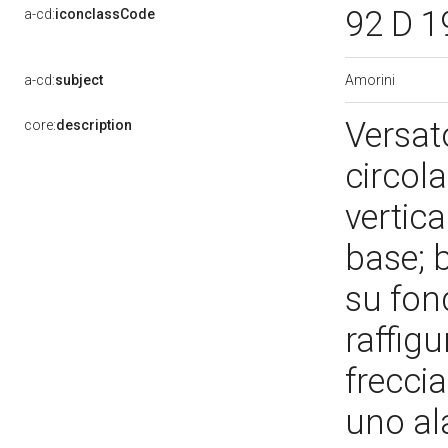
92 D 1
a-cd:
iconclassCode
Amorini
a-cd:
subject
Versat
core:
description
circol
vertic
base; 
su fon
raffigu
frecci
uno al