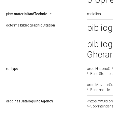
maiolica
pico:
materialAndTechnique
bibliog
dcterms:
bibliographicCitation
bibliog
Gherar
rdf:
type
arco:HistoricOrA
Bene Storico o
arco:MovableCul
Bene mobile
arco:
hasCataloguingAgency
<https://w3id.
Soprintendenza