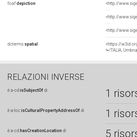
foaf:
depiction
dcterms:
spatial
<https://w3id.
ITALIA, Umbria
RELAZIONI INVERSE
1 risor
è
a-cd:
isSubjectOf
di
1 risor
è
a-loc:
isCulturalPropertyAddressOf
di
5 risor
è
a-cd:
hasCreationLocation
di