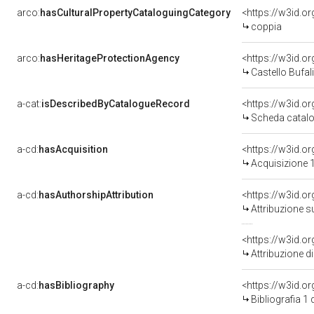
arco:
hasCulturalPropertyCataloguingCategory
<https://w3id.o
coppia
arco:
hasHeritageProtectionAgency
<https://w3id.
Castello Bufali
a-cat:
isDescribedByCatalogueRecord
<https://w3id.
Scheda catalo
a-cd:
hasAcquisition
<https://w3id.o
Acquisizione 1
a-cd:
hasAuthorshipAttribution
<https://w3id.o
Attribuzione s
Attribuzione d
a-cd:
hasBibliography
<https://w3id.o
Bibliografia 1