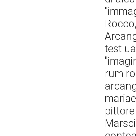
"immag
Rocco,
Arcange
test u
"imagin
rum roc
arcange
mariae"
pittor
Marscia
conten