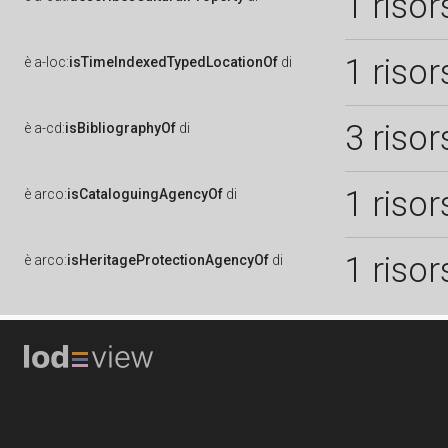
1 risor
1 risor
è
a-loc:
isTimeIndexedTypedLocationOf
di
3 risor
è
a-cd:
isBibliographyOf
di
1 risor
è
arco:
isCataloguingAgencyOf
di
1 risor
è
arco:
isHeritageProtectionAgencyOf
di