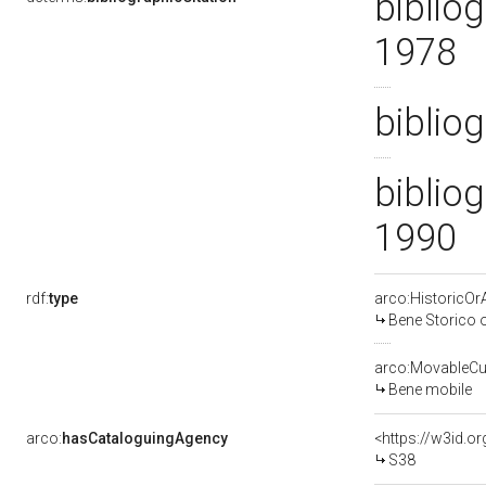
bibliog
1978
bibliog
bibliog
1990
rdf:
type
arco:HistoricOrA
Bene Storico o
arco:MovableCul
Bene mobile
arco:
hasCataloguingAgency
<https://w3id.
S38