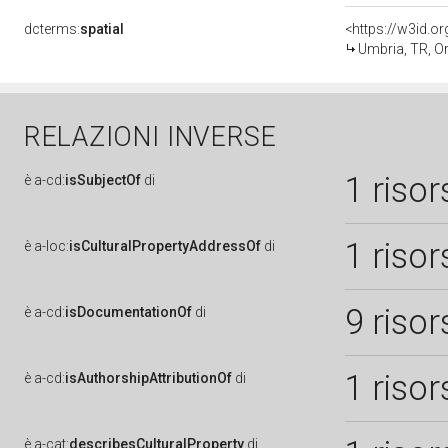
dcterms:
spatial
<https://w3id.
Umbria, TR, Or
RELAZIONI INVERSE
1 risor
è
a-cd:
isSubjectOf
di
1 risor
è
a-loc:
isCulturalPropertyAddressOf
di
9 risor
è
a-cd:
isDocumentationOf
di
1 risor
è
a-cd:
isAuthorshipAttributionOf
di
è
a-cat:
describesCulturalProperty
di