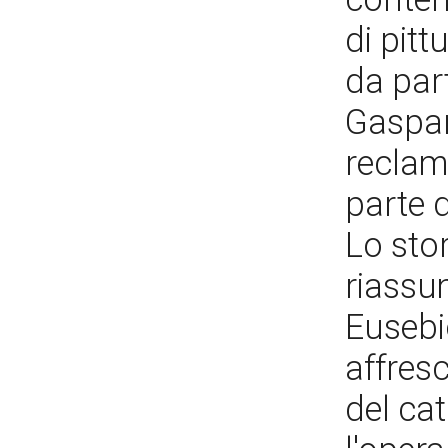
di pitt
da par
Gaspar
reclam
parte 
Lo sto
riassu
Eusebio
affresc
del cat