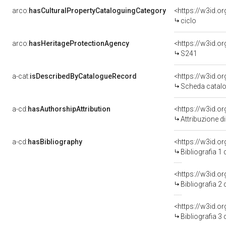
arco:
hasCulturalPropertyCataloguingCategory
<https://w3id.o
ciclo
arco:
hasHeritageProtectionAgency
<https://w3id.
S241
a-cat:
isDescribedByCatalogueRecord
<https://w3id.
Scheda catalo
a-cd:
hasAuthorshipAttribution
Attribuzione d
a-cd:
hasBibliography
<https://w3id.o
Bibliografia 1
<https://w3id.o
Bibliografia 2
<https://w3id.o
Bibliografia 3