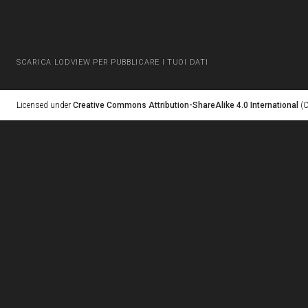
SCARICA LODVIEW PER PUBBLICARE I TUOI DATI
Licensed under
Creative Commons Attribution-ShareAlike 4.0 International
(C