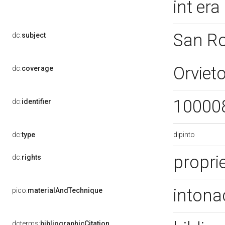
int era
San R
dc:
subject
Orviet
dc:
coverage
10000
dc:
identifier
dipinto
dc:
type
proprie
dc:
rights
intona
pico:
materialAndTechnique
dcterms:
bibliographicCitation