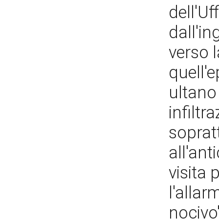
dell'Uf
dall'i
verso l
quell'e
ultano
infiltr
soprat
all'ant
visita 
l'allar
nocivo"