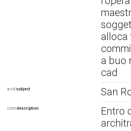
l'opera
maestro
soggett
alloca 
commis
a buo 
cad
San R
a-cd:
subject
Entro 
core:
description
archit