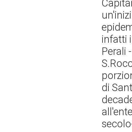
Capita
un'iniz
epidemi
infatti
Perali 
S.Rocc
porzion
di San
decade
all'ent
secolo