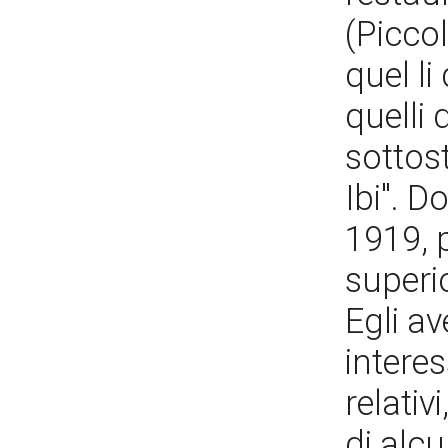
(Piccol
quel li
quelli 
sottost
Ibi". D
1919, 
superio
Egli a
intere
relativ
di alcu