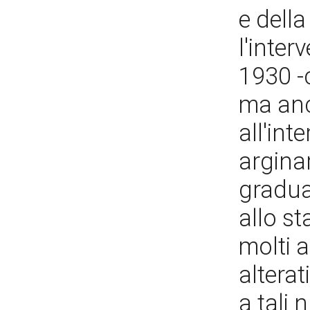
e dell
l'inter
1930 -
ma anc
all'int
argina
gradua
allo st
molti 
alterat
a tali