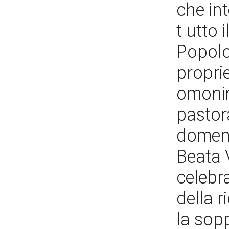
che int
t utto 
Popolo
propri
omonim
pastora
domenic
Beata V
celebra
della r
la sopp