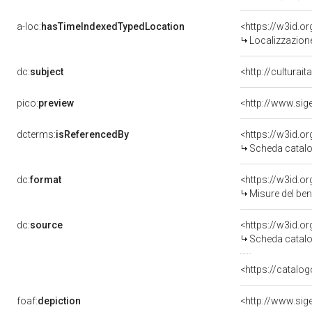
a-loc:
hasTimeIndexedTypedLocation
<https://w3id.
Localizzazione
dc:
subject
<http://culturai
pico:
preview
dcterms:
isReferencedBy
<https://w3id.
Scheda catalo
dc:
format
<https://w3id.
Misure del be
dc:
source
<https://w3id.
Scheda catalo
<https://catalog
foaf:
depiction