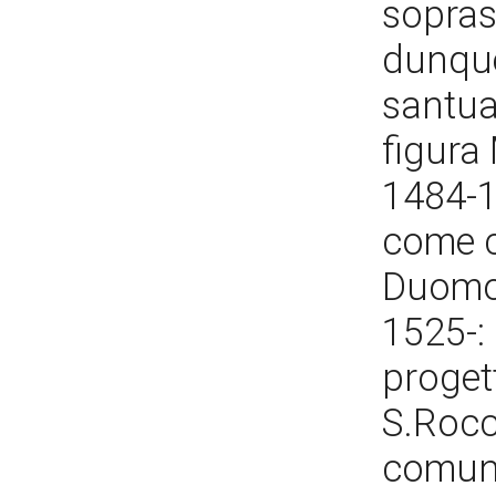
soprast
dunque
santua
figura
1484-1
come c
Duomo 
1525-: 
progett
S.Rocc
comuna