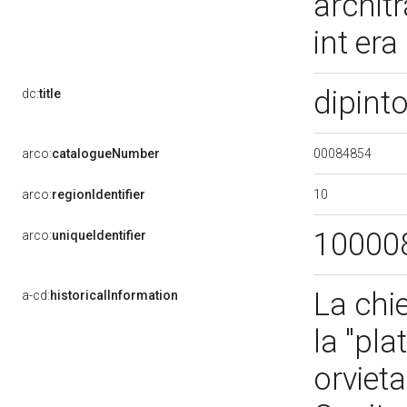
archit
int era
dipinto
dc:
title
00084854
arco:
catalogueNumber
10
arco:
regionIdentifier
10000
arco:
uniqueIdentifier
La chi
a-cd:
historicalInformation
la "pla
orvieta