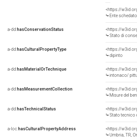
<https://w3id.
Ente schedatore del bene 
a-dd:
hasConservationStatus
<https://w3id.o
Stato di cons
a-dd:
hasCulturalPropertyType
<https://w3id.
dipinto
a-dd:
hasMaterialOrTechnique
<https://w3id.o
intonaco/ pitt
a-dd:
hasMeasurementCollection
<https://w3id.
Misure del be
a-dd:
hasTechnicalStatus
<https://w3id.o
Stato tecnico
a-loc:
hasCulturalPropertyAddress
<https://w3id.
Umbria, TR, Or