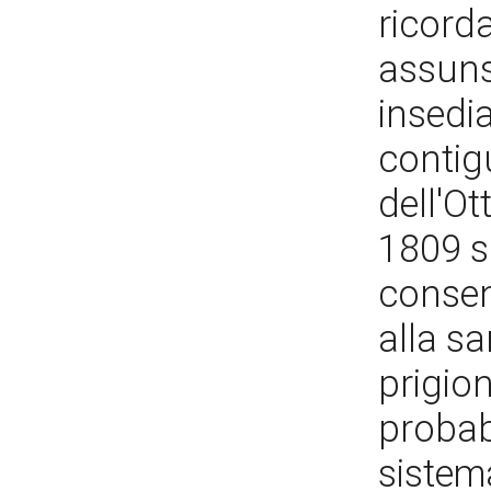
ricorda
assunse
insedi
contigu
dell'Ot
1809 si
consent
alla sa
prigion
probab
sistem