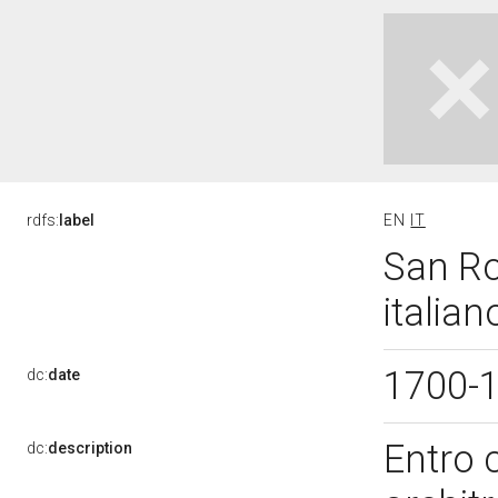
rdfs:
label
EN
IT
San Ro
italian
1700-
dc:
date
Entro 
dc:
description