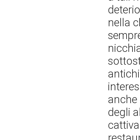
deterio
nella c
sempre
nicchi
sottost
antichi
interess
anche p
degli al
cattiva
restaur