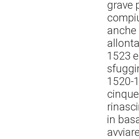
grave 
compiu
anche 
allonta
1523 e 
sfuggi
1520-15
cinque
rinasc
in bas
avviar