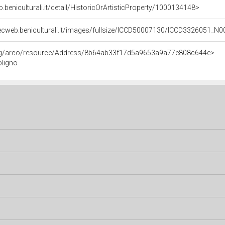
o.beniculturali.it/detail/HistoricOrArtisticProperty/1000134148>
ecweb.beniculturali.it/images/fullsize/ICCD50007130/ICCD3326051_N0
org/arco/resource/Address/8b64ab33f17d5a9653a9a77e808c644e>
oligno