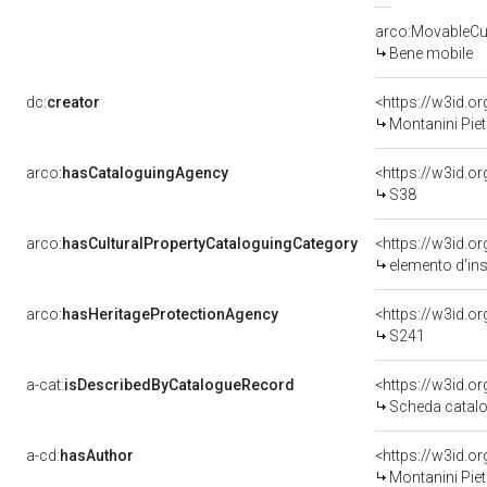
arco:MovableCul
Bene mobile
dc:
creator
<https://w3id.
Montanini Piet
arco:
hasCataloguingAgency
<https://w3id.
S38
arco:
hasCulturalPropertyCataloguingCategory
<https://w3id.o
elemento d'in
arco:
hasHeritageProtectionAgency
<https://w3id.
S241
a-cat:
isDescribedByCatalogueRecord
<https://w3id.
Scheda catalo
a-cd:
hasAuthor
<https://w3id.
Montanini Piet