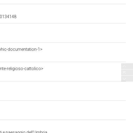
000134148
phic-documentation-1>
te-religioso-cattolico>
ti e paesaggio dell'Umbria