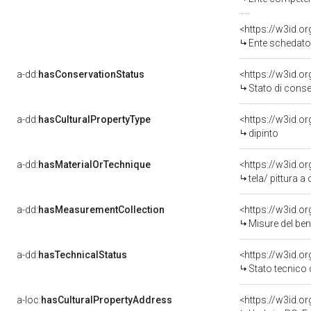
<https://w3id.
Ente schedatore
a-dd:
hasConservationStatus
<https://w3id.o
Stato di cons
a-dd:
hasCulturalPropertyType
<https://w3id.
dipinto
a-dd:
hasMaterialOrTechnique
<https://w3id.or
tela/ pittura a 
a-dd:
hasMeasurementCollection
<https://w3id.
Misure del be
a-dd:
hasTechnicalStatus
<https://w3id.o
Stato tecnico
a-loc:
hasCulturalPropertyAddress
<https://w3id.