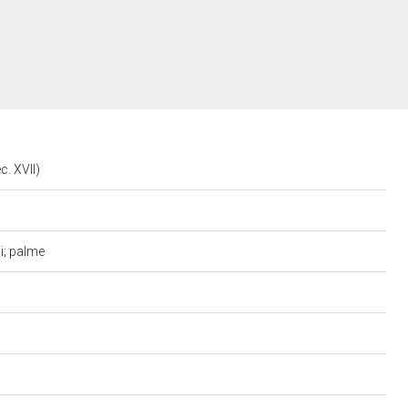
c. XVII)
li; palme