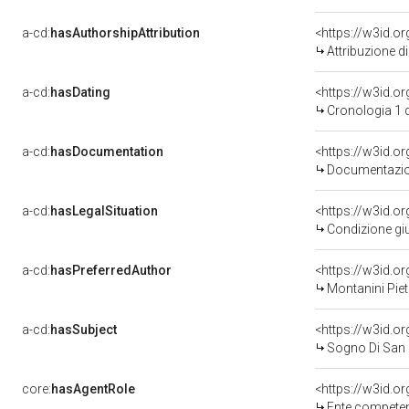
a-cd:
hasAuthorshipAttribution
<https://w3id.o
Attribuzione d
a-cd:
hasDating
<https://w3id.
Cronologia 1 
a-cd:
hasDocumentation
<https://w3id.
Documentazion
a-cd:
hasLegalSituation
<https://w3id.or
Condizione giu
a-cd:
hasPreferredAuthor
<https://w3id.
Montanini Piet
a-cd:
hasSubject
<https://w3id.
Sogno Di San
core:
hasAgentRole
<https://w3id.o
Ente competent