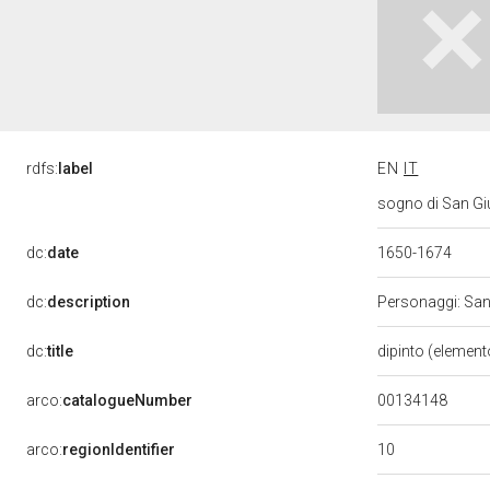
rdfs:
label
EN
IT
sogno di San Giu
dc:
date
1650-1674
dc:
description
Personaggi: San 
dc:
title
dipinto (element
00134148
arco:
catalogueNumber
10
arco:
regionIdentifier