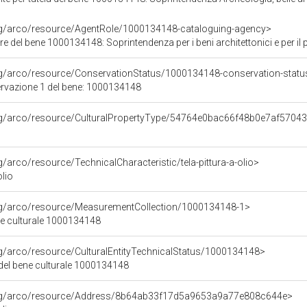
org/arco/resource/AgentRole/1000134148-cataloguing-agency>
 del bene 1000134148: Soprintendenza per i beni architettonici e per il paesagg
rg/arco/resource/ConservationStatus/1000134148-conservation-statu
ervazione 1 del bene: 1000134148
org/arco/resource/CulturalPropertyType/54764e0bac66f48b0e7af5704
g/arco/resource/TechnicalCharacteristic/tela-pittura-a-olio>
olio
org/arco/resource/MeasurementCollection/1000134148-1>
ne culturale 1000134148
rg/arco/resource/CulturalEntityTechnicalStatus/1000134148>
 del bene culturale 1000134148
org/arco/resource/Address/8b64ab33f17d5a9653a9a77e808c644e>