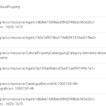
turalProperty
org/arco/resource/Agent/c8b8e61fd98a6df8fd2f486dc965e20c>
ro - 1603/ 1679
org/arco/resource/Agent/182e1d9074ba174e80f41429ad21f8a2>
rg/arco/resource/CulturalPropertyCataloguingCategory/elemento-dins
sieme
org/arco/resource/Agent/da13fdad9abcd7bed7cadf9f19f4c1a1>
org/arco/resource/CatalogueRecordOA/1000134148>
grafica n: 1000134148
org/arco/resource/Agent/c8b8e61fd98a6df8fd2f486dc965e20c>
ro - 1603/ 1679