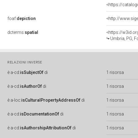
<https://catalog
foaf:
depiction
<http://www.sig
dcterms:
spatial
<https://w3id.
Umbria, PG, F
RELAZIONI INVERSE
è
a-cd:
isSubjectOf
di
1 risorsa
è
a-cd:
isAuthorOf
di
1 risorsa
è
a-loc:
isCulturalPropertyAddressOf
di
1 risorsa
è
a-cd:
isDocumentationOf
di
1 risorsa
è
a-cd:
isAuthorshipAttributionOf
di
1 risorsa