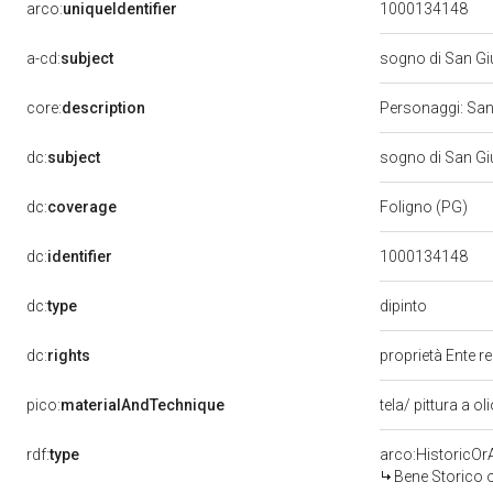
arco:
uniqueIdentifier
1000134148
a-cd:
subject
sogno di San G
core:
description
Personaggi: San 
dc:
subject
sogno di San G
dc:
coverage
Foligno (PG)
dc:
identifier
1000134148
dipinto
dc:
type
dc:
rights
proprietà Ente r
pico:
materialAndTechnique
tela/ pittura a ol
rdf:
type
arco:HistoricOrA
Bene Storico o