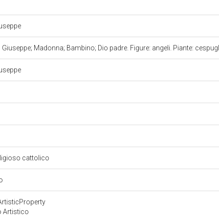
iuseppe
Giuseppe; Madonna; Bambino; Dio padre. Figure: angeli. Piante: cespug
iuseppe
eligioso cattolico
io
rtisticProperty
 Artistico