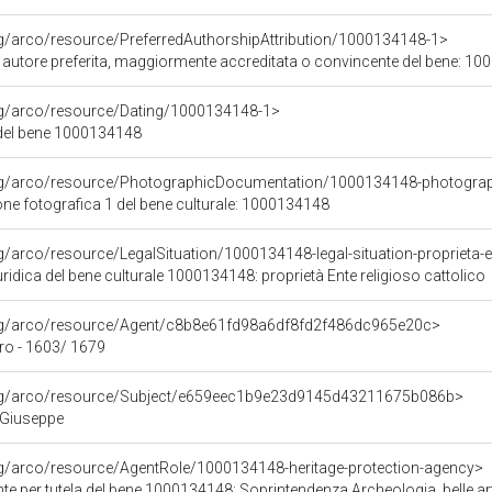
rg/arco/resource/PreferredAuthorshipAttribution/1000134148-1>
i autore preferita, maggiormente accreditata o convincente del bene: 1
org/arco/resource/Dating/1000134148-1>
del bene 1000134148
org/arco/resource/PhotographicDocumentation/1000134148-photogra
e fotografica 1 del bene culturale: 1000134148
g/arco/resource/LegalSituation/1000134148-legal-situation-proprieta-en
ridica del bene culturale 1000134148: proprietà Ente religioso cattolico
org/arco/resource/Agent/c8b8e61fd98a6df8fd2f486dc965e20c>
ro - 1603/ 1679
org/arco/resource/Subject/e659eec1b9e23d9145d43211675b086b>
 Giuseppe
rg/arco/resource/AgentRole/1000134148-heritage-protection-agency>
e per tutela del bene 1000134148: Soprintendenza Archeologia, belle ar