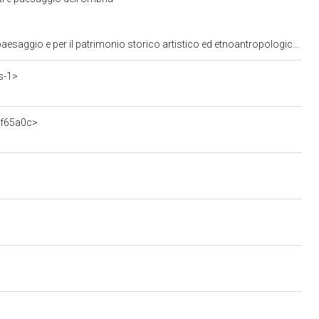
io e per il patrimonio storico artistico ed etnoantropologico dell'Umbria
s-1>
3f65a0c>