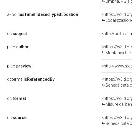
Umbria, PG, F
a-loc:
hasTimeIndexedTypedLocation
<https://w3id.
Localizzazione
dc:
subject
<http://culturai
pico:
author
<https://w3id.
Montanini Piet
pico:
preview
<http://www.sig
dcterms:
isReferencedBy
<https://w3id.
Scheda catalo
dc:
format
<https://w3id.
Misure del be
dc:
source
<https://w3id.
Scheda catalo