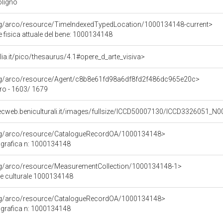
oligno
org/arco/resource/TimeIndexedTypedLocation/1000134148-current>
 fisica attuale del bene: 1000134148
talia.it/pico/thesaurus/4.1#opere_d_arte_visiva>
org/arco/resource/Agent/c8b8e61fd98a6df8fd2f486dc965e20c>
ro - 1603/ 1679
ecweb.beniculturali.it/images/fullsize/ICCD50007130/ICCD3326051_N0
org/arco/resource/CatalogueRecordOA/1000134148>
grafica n: 1000134148
org/arco/resource/MeasurementCollection/1000134148-1>
ne culturale 1000134148
org/arco/resource/CatalogueRecordOA/1000134148>
grafica n: 1000134148