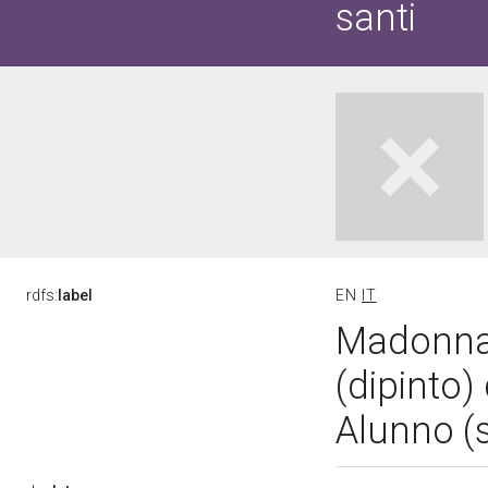
santi
rdfs:
label
EN
IT
Madonna 
(dipinto)
Alunno (