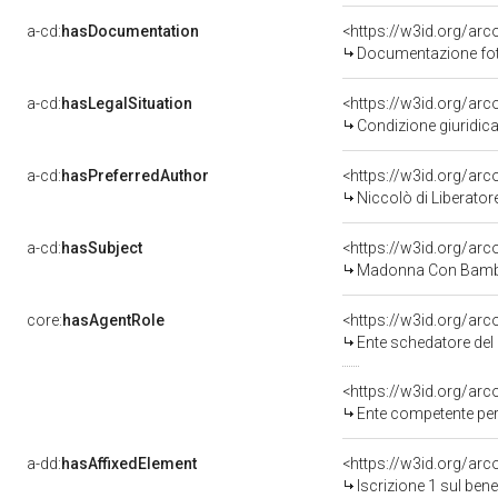
a-cd:
hasDocumentation
Documentazione foto
a-cd:
hasLegalSituation
Condizione giuridica
a-cd:
hasPreferredAuthor
<https://w3id.org/a
Niccolò di Liberator
a-cd:
hasSubject
<https://w3id.org/a
Madonna Con Bambin
core:
hasAgentRole
<https://w3id.org/ar
Ente schedatore del bene 100013468
<https://w3id.org/ar
Ente competente per tu
a-dd:
hasAffixedElement
<https://w3id.org/arc
Iscrizione 1 sul be