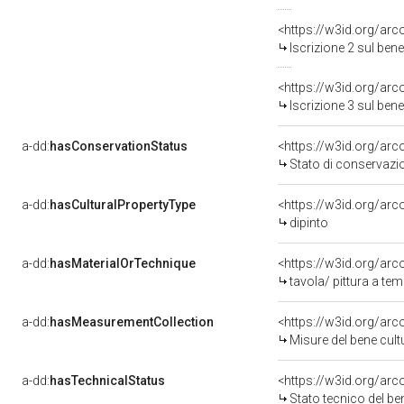
<https://w3id.org/arc
Iscrizione 2 sul be
<https://w3id.org/arc
Iscrizione 3 sul be
a-dd:
hasConservationStatus
<https://w3id.org/ar
Stato di conservazi
a-dd:
hasCulturalPropertyType
<https://w3id.org/a
dipinto
a-dd:
hasMaterialOrTechnique
<https://w3id.org/arc
tavola/ pittura a te
a-dd:
hasMeasurementCollection
<https://w3id.org/ar
Misure del bene cul
a-dd:
hasTechnicalStatus
<https://w3id.org/ar
Stato tecnico del b