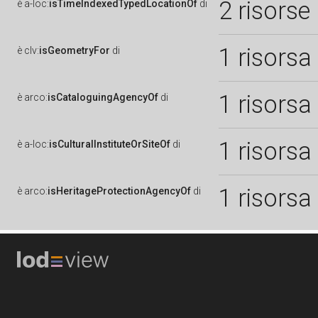
2 risorse
è
a-loc:
isTimeIndexedTypedLocationOf
di
1 risorsa
è
clv:
isGeometryFor
di
1 risorsa
è
arco:
isCataloguingAgencyOf
di
1 risorsa
è
a-loc:
isCulturalInstituteOrSiteOf
di
1 risorsa
è
arco:
isHeritageProtectionAgencyOf
di