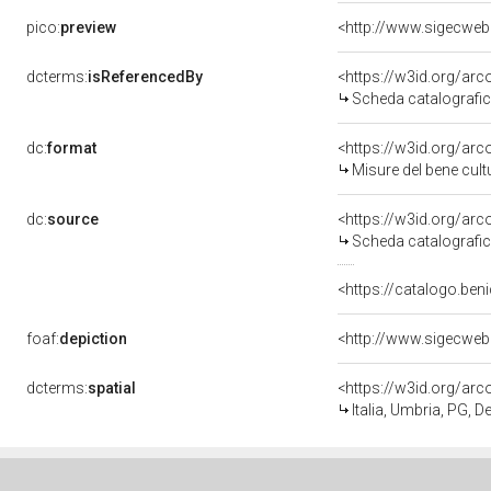
pico:
preview
<http://www.sigecweb
dcterms:
isReferencedBy
<https://w3id.org/a
Scheda catalografi
dc:
format
<https://w3id.org/ar
Misure del bene cul
dc:
source
<https://w3id.org/a
Scheda catalografi
<https://catalogo.beni
foaf:
depiction
<http://www.sigecweb
dcterms:
spatial
<https://w3id.org/a
Italia, Umbria, PG, D