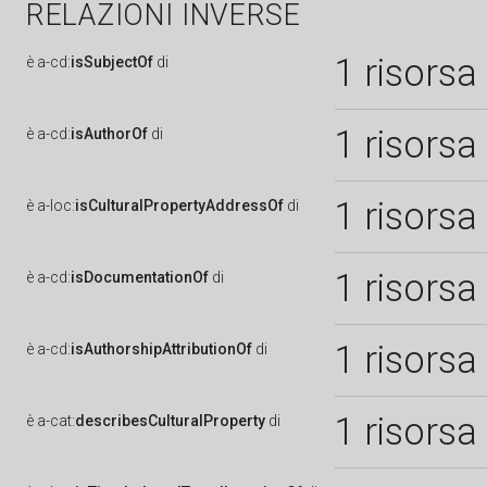
RELAZIONI INVERSE
1 risorsa
è
a-cd:
isSubjectOf
di
1 risorsa
è
a-cd:
isAuthorOf
di
1 risorsa
è
a-loc:
isCulturalPropertyAddressOf
di
1 risorsa
è
a-cd:
isDocumentationOf
di
1 risorsa
è
a-cd:
isAuthorshipAttributionOf
di
1 risorsa
è
a-cat:
describesCulturalProperty
di