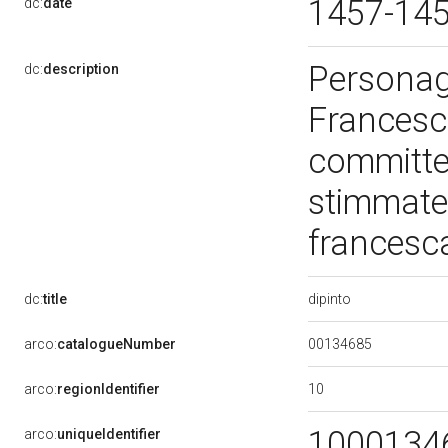
1457-14
dc:
date
Personag
dc:
description
Francesc
committen
stimmate.
francesca
dipinto
dc:
title
00134685
arco:
catalogueNumber
10
arco:
regionIdentifier
1000134
arco:
uniqueIdentifier