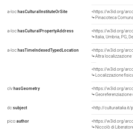
a-loc:
hasCulturalInstituteOrSite
<https://w3id.org/ar
Pinacoteca Comunal
a-loc:
hasCulturalPropertyAddress
<https://w3id.org/a
Italia, Umbria, PG, D
a-loc:
hasTimeIndexedTypedLocation
<https://w3id.org/ar
Altra localizzazione
<https://w3id.org/ar
Localizzazione fisic
clv:
hasGeometry
<https://w3id.org/ar
Georeferenziazione 
dc:
subject
<http://culturaitalia.
pico:
author
<https://w3id.org/a
Niccolò di Liberator