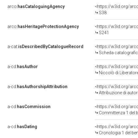
arco:
hasCataloguingAgency
<https://w3id.org/a
S38
arco:
hasHeritageProtectionAgency
<https://w3id.org/a
S241
a-cat:
isDescribedByCatalogueRecord
<https://w3id.org/a
Scheda catalografi
a-cd:
hasAuthor
<https://w3id.org/a
Niccolò di Liberator
a-cd:
hasAuthorshipAttribution
<https://w3id.org/ar
Attribuzione di aut
a-cd:
hasCommission
<https://w3id.org/a
Committenza 1 del
a-cd:
hasDating
<https://w3id.org/ar
Cronologia 1 del b