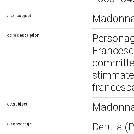
Madonna 
a-cd:
subject
Personag
core:
description
Francesc
committen
stimmate.
francesca
Madonna 
dc:
subject
Deruta (
dc:
coverage