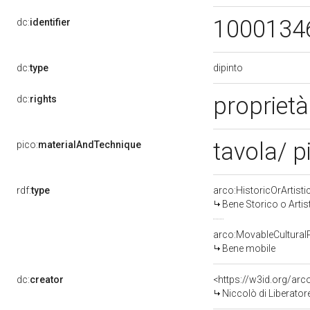
1000134
dc:
identifier
dipinto
dc:
type
proprietà
dc:
rights
tavola/ p
pico:
materialAndTechnique
rdf:
type
arco:HistoricOrArtisti
Bene Storico o Artis
arco:MovableCultural
Bene mobile
dc:
creator
<https://w3id.org/a
Niccolò di Liberator