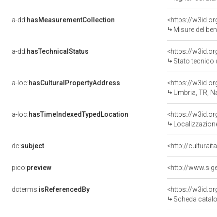
a-dd:
hasMeasurementCollection
<https://w3id.
Misure del be
a-dd:
hasTechnicalStatus
<https://w3id.o
Stato tecnico
a-loc:
hasCulturalPropertyAddress
<https://w3id.
Umbria, TR, N
a-loc:
hasTimeIndexedTypedLocation
<https://w3id.
Localizzazione
dc:
subject
<http://culturai
pico:
preview
dcterms:
isReferencedBy
<https://w3id.
Scheda catalo