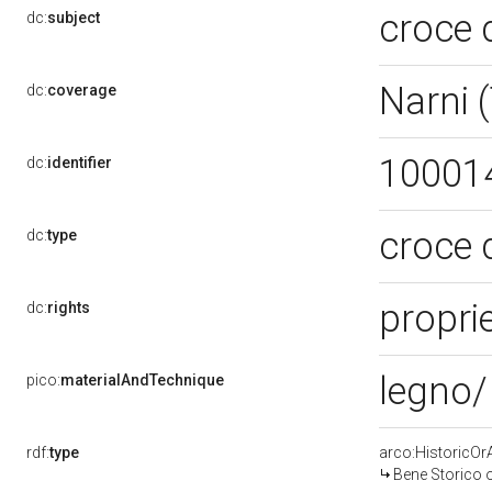
croce 
dc:
subject
Narni 
dc:
coverage
10001
dc:
identifier
croce 
dc:
type
proprie
dc:
rights
legno/
pico:
materialAndTechnique
rdf:
type
arco:HistoricOrA
Bene Storico o