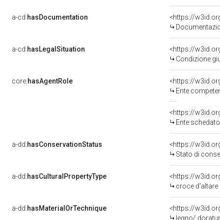
a-cd:
hasDocumentation
Documentazion
a-cd:
hasLegalSituation
Condizione giu
core:
hasAgentRole
<https://w3id.o
Ente competente 
<https://w3id.
Ente schedatore del bene 
a-dd:
hasConservationStatus
<https://w3id.o
Stato di cons
a-dd:
hasCulturalPropertyType
<https://w3id.
croce d'altare
a-dd:
hasMaterialOrTechnique
<https://w3id.o
legno/ doratur