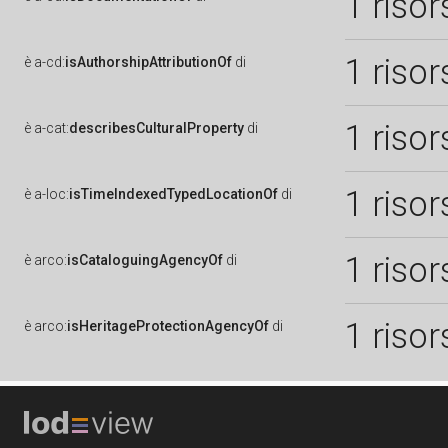
1 risor
1 risor
è
a-cd:
isAuthorshipAttributionOf
di
1 risor
è
a-cat:
describesCulturalProperty
di
1 risor
è
a-loc:
isTimeIndexedTypedLocationOf
di
1 risor
è
arco:
isCataloguingAgencyOf
di
1 risor
è
arco:
isHeritageProtectionAgencyOf
di