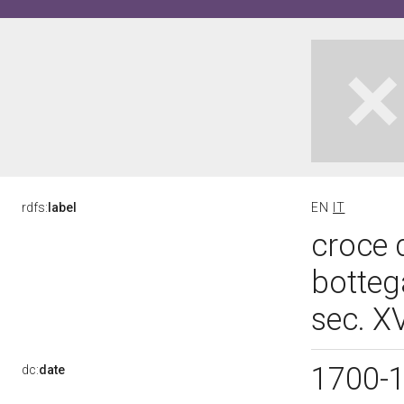
rdfs:
label
EN
IT
croce d
botteg
sec. XV
1700-
dc:
date