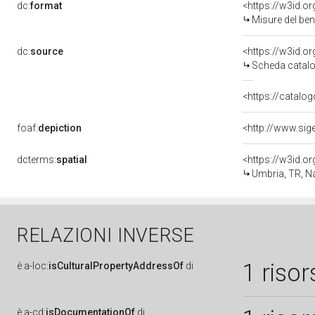
dc:
format
<https://w3id.
Misure del be
dc:
source
<https://w3id.
Scheda catalo
<https://catalog
foaf:
depiction
dcterms:
spatial
<https://w3id.
Umbria, TR, N
RELAZIONI INVERSE
1 risor
è
a-loc:
isCulturalPropertyAddressOf
di
è
a-cd:
isDocumentationOf
di