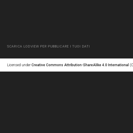
SCARICA LODVIEW PER PUBBLICARE I TUOI DATI
Licensed under
Creative Commons Attribution-ShareAlike 4.0 International
(C