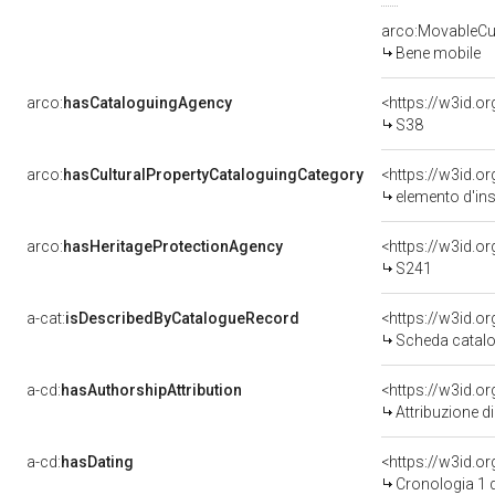
arco:MovableCul
Bene mobile
arco:
hasCataloguingAgency
<https://w3id.
S38
arco:
hasCulturalPropertyCataloguingCategory
<https://w3id.o
elemento d'in
arco:
hasHeritageProtectionAgency
<https://w3id.
S241
a-cat:
isDescribedByCatalogueRecord
<https://w3id.
Scheda catalo
a-cd:
hasAuthorshipAttribution
Attribuzione d
a-cd:
hasDating
<https://w3id.
Cronologia 1 