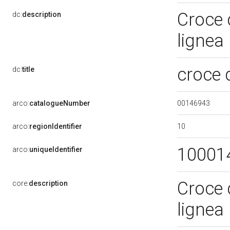
Croce 
dc:
description
lignea
croce 
dc:
title
00146943
arco:
catalogueNumber
10
arco:
regionIdentifier
10001
arco:
uniqueIdentifier
Croce 
core:
description
lignea