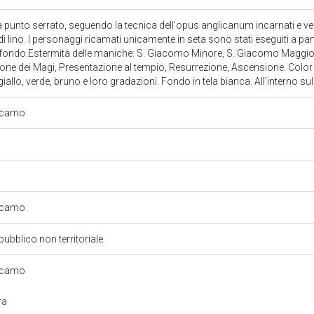
a punto serrato, seguendo la tecnica dell'opus anglicanum incarnati e ve
di lino. I personaggi ricamati unicamente in seta sono stati eseguiti a par
il fondo.Estermità delle maniche: S. Giacomo Minore, S. Giacomo Maggi
one dei Magi, Presentazione al tempio, Resurrezione, Ascensione. Color i
iallo, verde, bruno e loro gradazioni. Fondo in tela bianca. All'interno s
ricamo
ricamo
pubblico non territoriale
ricamo
ra