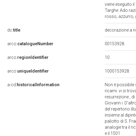
viene eseguito 
Targhe: Ado razi
rosso, azzurro, g
dc:
title
decorazione a r
00153928
arco:
catalogueNumber
10
arco:
regionIdentifier
arco:
uniqueIdentifier
1000153928
a-cd:
historicalInformation
Non è possibile s
ricami: vi si tro
resurrezione , di
Giovann i. D'altr
del repertorio i
insieme al dipin
paliotto di S. F
analogie tra il r
e il 1501