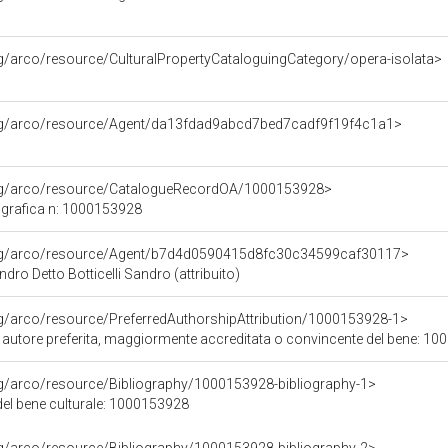
rg/arco/resource/CulturalPropertyCataloguingCategory/opera-isolata>
org/arco/resource/Agent/da13fdad9abcd7bed7cadf9f19f4c1a1>
org/arco/resource/CatalogueRecordOA/1000153928>
grafica n: 1000153928
org/arco/resource/Agent/b7d4d0590415d8fc30c34599caf30117>
ndro Detto Botticelli Sandro (attribuito)
rg/arco/resource/PreferredAuthorshipAttribution/1000153928-1>
i autore preferita, maggiormente accreditata o convincente del bene: 1
rg/arco/resource/Bibliography/1000153928-bibliography-1>
 del bene culturale: 1000153928