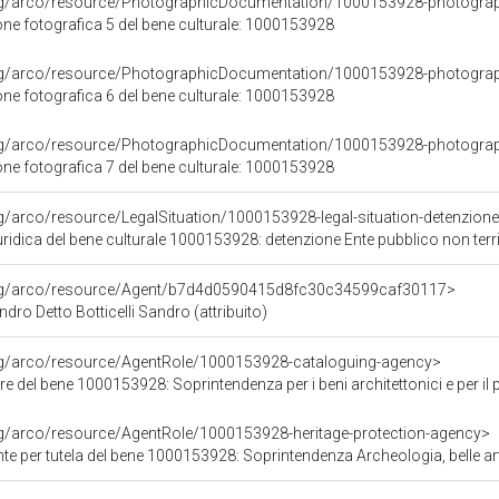
org/arco/resource/PhotographicDocumentation/1000153928-photogra
e fotografica 5 del bene culturale: 1000153928
org/arco/resource/PhotographicDocumentation/1000153928-photogra
e fotografica 6 del bene culturale: 1000153928
org/arco/resource/PhotographicDocumentation/1000153928-photogra
e fotografica 7 del bene culturale: 1000153928
g/arco/resource/LegalSituation/1000153928-legal-situation-detenzione-
ridica del bene culturale 1000153928: detenzione Ente pubblico non terri
org/arco/resource/Agent/b7d4d0590415d8fc30c34599caf30117>
ndro Detto Botticelli Sandro (attribuito)
org/arco/resource/AgentRole/1000153928-cataloguing-agency>
 del bene 1000153928: Soprintendenza per i beni architettonici e per il paesagg
rg/arco/resource/AgentRole/1000153928-heritage-protection-agency>
e per tutela del bene 1000153928: Soprintendenza Archeologia, belle ar