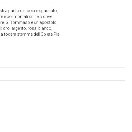
sti a punto s stuoia e spaccato,
te e poi montati sul telo dove
ore, S. Tommaso e un apostolo.
: oro, argento, rosa, bianco,
ulla fodera stemma dell'Op era Pia