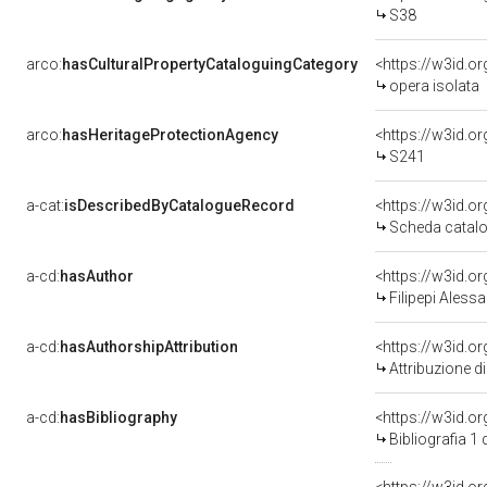
S38
arco:
hasCulturalPropertyCataloguingCategory
<https://w3id.o
opera isolata
arco:
hasHeritageProtectionAgency
<https://w3id.
S241
a-cat:
isDescribedByCatalogueRecord
<https://w3id.
Scheda catalo
a-cd:
hasAuthor
<https://w3id.
Filipepi Alessa
a-cd:
hasAuthorshipAttribution
<https://w3id.o
Attribuzione d
a-cd:
hasBibliography
<https://w3id.o
Bibliografia 1