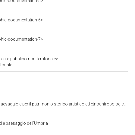
phic-documentation-5>
phic-documentation-6>
phic-documentation-7>
ente-pubblico-non-territoriale>
toriale
io e per il patrimonio storico artistico ed etnoantropologico dell'Umbria
ti e paesaggio dell'Umbria