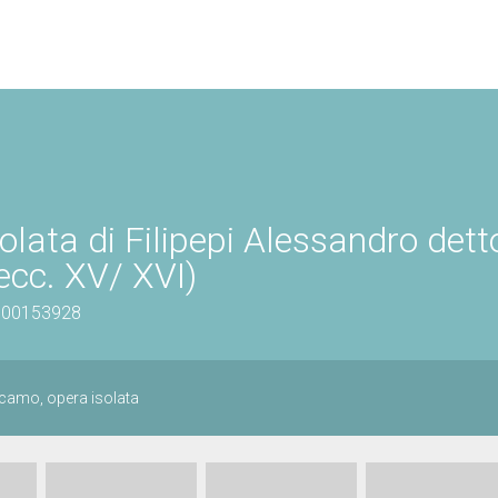
olata di Filipepi Alessandro dett
secc. XV/ XVI)
1000153928
icamo, opera isolata