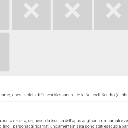
camo, opera isolata di Filipepi Alessandro detto Botticelli Sandro (attrib
a punto serrato, seguendo la tecnica dell'opus anglicanum incarnati e ve
di lino. I personaggi ricamati unicamente in seta sono stati eseguiti a par