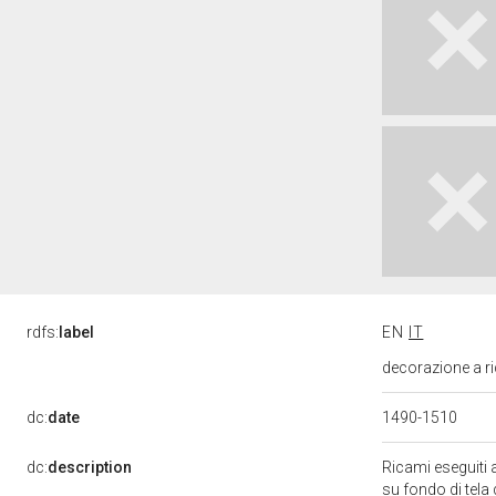
rdfs:
label
EN
IT
decorazione a ri
dc:
date
1490-1510
dc:
description
Ricami eseguiti 
su fondo di tela 