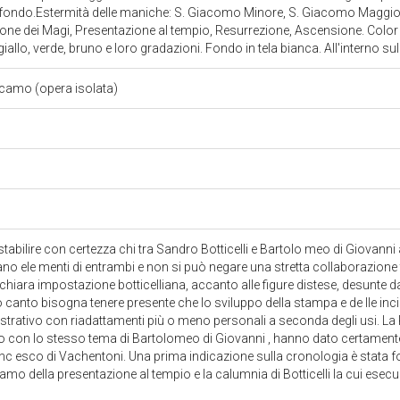
il fondo.Estermità delle maniche: S. Giacomo Minore, S. Giacomo Maggi
one dei Magi, Presentazione al tempio, Resurrezione, Ascensione. Color i
iallo, verde, bruno e loro gradazioni. Fondo in tela bianca. All'interno s
icamo (opera isolata)
tabilire con certezza chi tra Sandro Botticelli e Bartolo meo di Giovanni a
vano ele menti di entrambi e non si può negare una stretta collaborazione tr
 chiara impostazione botticelliana, accanto alle figure distese, desunte da
o canto bisogna tenere presente che lo sviluppo della stampa e de lle inci
llustrativo con riadattamenti più o meno personali a seconda degli usi. L
to con lo stesso tema di Bartolomeo di Giovanni , hanno dato certamente
ranc esco di Vachentoni. Una prima indicazione sulla cronologia è stata f
icamo della presentazione al tempio e la calumnia di Botticelli la cui esec