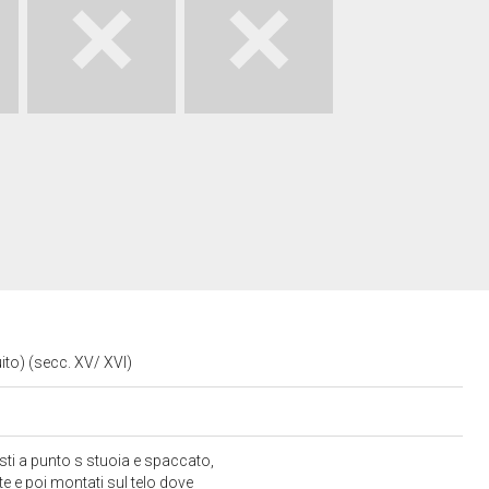
uito) (secc. XV/ XVI)
sti a punto s stuoia e spaccato,
te e poi montati sul telo dove