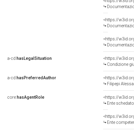
<https://w3id.
Documentazion
<https://w3id.
Documentazion
<https://w3id.
Documentazion
a-cd:
hasLegalSituation
<https://w3id.or
Condizione giu
a-cd:
hasPreferredAuthor
<https://w3id.
Filipepi Alessa
core:
hasAgentRole
<https://w3id.
Ente schedatore
<https://w3id.o
Ente competent