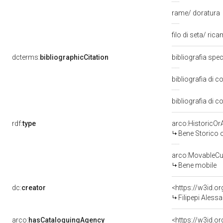
rame/ doratura
filo di seta/ ric
dcterms:
bibliographicCitation
bibliografia spec
bibliografia di 
bibliografia di c
rdf:
type
arco:HistoricOrA
Bene Storico o
arco:MovableCul
Bene mobile
dc:
creator
<https://w3id.
Filipepi Alessa
arco:
hasCataloguingAgency
<https://w3id.