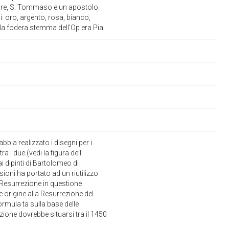
ore, S. Tommaso e un apostolo.
: oro, argento, rosa, bianco,
ulla fodera stemma dell'Op era Pia
bbia realizzato i disegni per i
a i due (vedi la figura dell
i dipinti di Bartolomeo di
sioni ha portato ad un riutilizzo
a Resurrezione in questione
 origine alla Resurrezione del
ormula ta sulla base delle
uzione dovrebbe situarsi tra il 1450