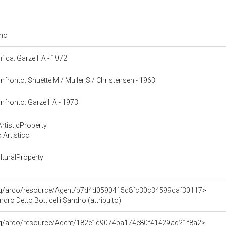
amo
ifica: Garzelli A - 1972
confronto: Shuette M./ Muller S./ Christensen - 1963
onfronto: Garzelli A - 1973
rtisticProperty
 Artistico
turalProperty
org/arco/resource/Agent/b7d4d0590415d8fc30c34599caf30117>
ndro Detto Botticelli Sandro (attribuito)
org/arco/resource/Agent/182e1d9074ba174e80f41429ad21f8a2>