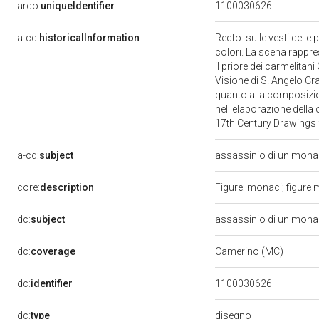
arco:
uniqueIdentifier
1100030626
a-cd:
historicalInformation
Recto: sulle vesti delle 
colori. La scena rappres
il priore dei carmelitan
Visione di S. Angelo Cr
quanto alla composizion
nell'elaborazione della
17th Century Drawings f
a-cd:
subject
assassinio di un mona
core:
description
Figure: monaci; figure m
dc:
subject
assassinio di un mona
dc:
coverage
Camerino (MC)
dc:
identifier
1100030626
disegno
dc:
type