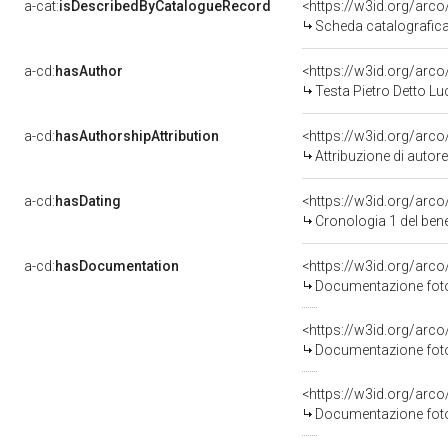
a-cat:
isDescribedByCatalogueRecord
<https://w3id.org/ar
Scheda catalografic
a-cd:
hasAuthor
<https://w3id.org/ar
Testa Pietro Detto L
a-cd:
hasAuthorshipAttribution
<https://w3id.org/arc
Attribuzione di auto
a-cd:
hasDating
<https://w3id.org/arc
Cronologia 1 del be
a-cd:
hasDocumentation
<https://w3id.org/ar
Documentazione fotog
<https://w3id.org/ar
Documentazione fotog
<https://w3id.org/ar
Documentazione fotog