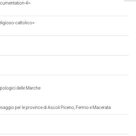
ocumentation-4>
ligioso-cattolico>
opologici delle Marche
esaggio per le province di Ascoli Piceno, Fermo e Macerata