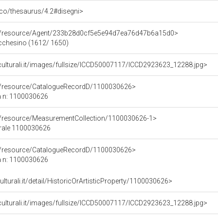
t/pico/thesaurus/4.2#disegni>
co/resource/Agent/233b28d0cf5e5e94d7ea76d47b6a15d0>
ucchesino (1612/ 1650)
iculturali.it/images/fullsize/ICCD50007117/ICCD2923623_12288.jpg>
co/resource/CatalogueRecordD/1100030626>
a n: 1100030626
co/resource/MeasurementCollection/1100030626-1>
urale 1100030626
co/resource/CatalogueRecordD/1100030626>
a n: 1100030626
ulturali.it/detail/HistoricOrArtisticProperty/1100030626>
iculturali.it/images/fullsize/ICCD50007117/ICCD2923623_12288.jpg>