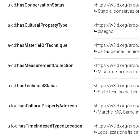
a-dd:
hasConservationStatus
<https://w3id.org/arc
Stato di conservazio
a-dd:
hasCulturalPropertyType
<https://w3id.org/ar
disegno
a-dd:
hasMaterialOrTechnique
<https://w3id.org/arco
carta/ penna/ inchio
a-dd:
hasMeasurementCollection
<https://w3id.org/ar
Misure del bene cult
a-dd:
hasTechnicalStatus
<https://w3id.org/arc
Stato tecnico del be
a-loc:
hasCulturalPropertyAddress
<https://w3id.org/ar
Marche, MC, Cameri
a-loc:
hasTimeIndexedTypedLocation
<https://w3id.org/ar
Localizzazione fisica