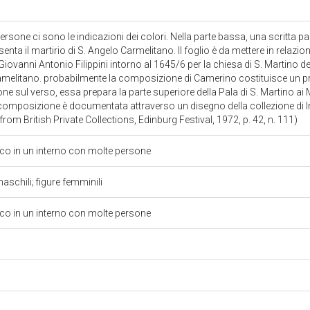
persone ci sono le indicazioni dei colori. Nella parte bassa, una scritta pa
enta il martirio di S. Angelo Carmelitano. Il foglio è da mettere in relazio
i Giovanni Antonio Filippini intorno al 1645/6 per la chiesa di S. Martino 
amelitano. probabilmente la composizione di Camerino costituisce un pro
e sul verso, essa prepara la parte superiore della Pala di S. Martino ai 
 composizione è documentata attraverso un disegno della collezione di Inc
rom British Private Collections, Edinburg Festival, 1972, p. 42, n. 111)
co in un interno con molte persone
aschili; figure femminili
co in un interno con molte persone