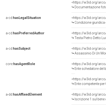
<https://w3id.org/ar
Documentazione fotog
a-cd:
hasLegalSituation
<https://w3id.org/arco
Condizione giuridica 
a-cd:
hasPreferredAuthor
<https://w3id.org/ar
Testa Pietro Detto L
a-cd:
hasSubject
<https://w3id.org/ar
Assassinio Di Un Mo
core:
hasAgentRole
<https://w3id.org/arc
Ente schedatore del b
<https://w3id.org/arc
Ente competente per 
a-dd:
hasAffixedElement
<https://w3id.org/arco
Iscrizione 1 sul ben