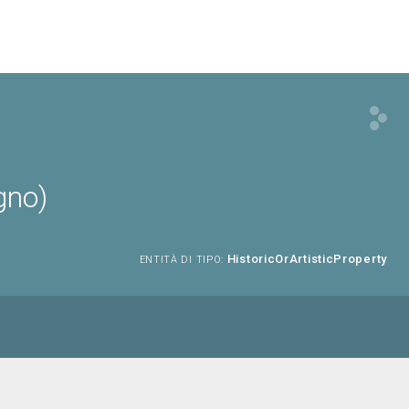
gno)
HistoricOrArtisticProperty
ENTITÀ DI TIPO: