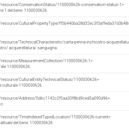
o/resource/ConservationStatus/1100030626-conservation-status-1>
ne 1 del bene: 1100030626
co/resource/CulturalPropertyType/ff5b440ba28d32ec3f3affeda37d3b48
/resource/TechnicalCharacteristic/carta-penna-inchiostro-acquerellat
stro/ acquerellatura/ sanguigna
co/resource/MeasurementCollection/1100030626-1>
urale 1100030626
o/resource/CulturalEntityTechnicalStatus/1100030626>
ne culturale 1100030626
co/resource/Address/0d6c1142c2f5aa30f86d9ced5a090d96>
no
co/resource/TimeIndexedTypedLocation/1100030626-current>
 attuale del bene: 1100030626