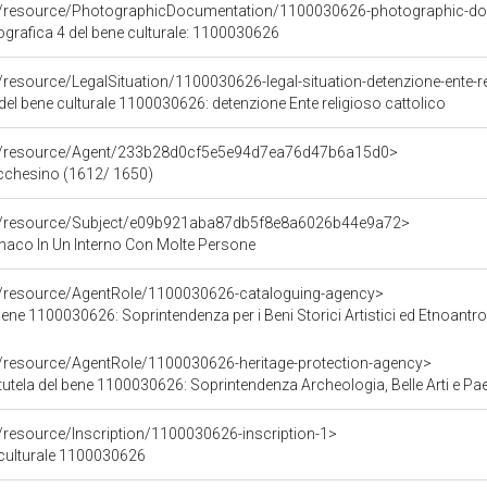
co/resource/PhotographicDocumentation/1100030626-photographic-d
rafica 4 del bene culturale: 1100030626
/resource/LegalSituation/1100030626-legal-situation-detenzione-ente-re
del bene culturale 1100030626: detenzione Ente religioso cattolico
co/resource/Agent/233b28d0cf5e5e94d7ea76d47b6a15d0>
ucchesino (1612/ 1650)
co/resource/Subject/e09b921aba87db5f8e8a6026b44e9a72>
naco In Un Interno Con Molte Persone
o/resource/AgentRole/1100030626-cataloguing-agency>
ene 1100030626: Soprintendenza per i Beni Storici Artistici ed Etnoantr
o/resource/AgentRole/1100030626-heritage-protection-agency>
tutela del bene 1100030626: Soprintendenza Archeologia, Belle Arti e Pa
/resource/Inscription/1100030626-inscription-1>
e culturale 1100030626