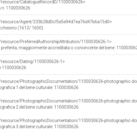
co/resource/CatalogueRecordD/1100030626>
a n: 1100030626
co/resource/Agent/233b28d0cf5e5e94d7ea76d47b6a15d0>
ucchesino (1612/ 1650)
o/resource/PreferredAuthorshipAttribution/1100030626-1>
re preferita, maggiormente accreditata o convincente del bene: 11000306
o/resource/Dating/1100030626-1>
ne 1100030626
co/resource/PhotographicDocumentation/1100030626-photographic-d
rafica 1 del bene culturale: 1100030626
co/resource/PhotographicDocumentation/1100030626-photographic-d
rafica 2 del bene culturale: 1100030626
co/resource/PhotographicDocumentation/1100030626-photographic-d
rafica 3 del bene culturale: 1100030626