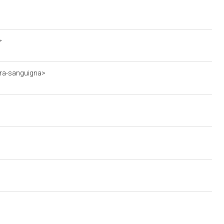
>
ura-sanguigna>