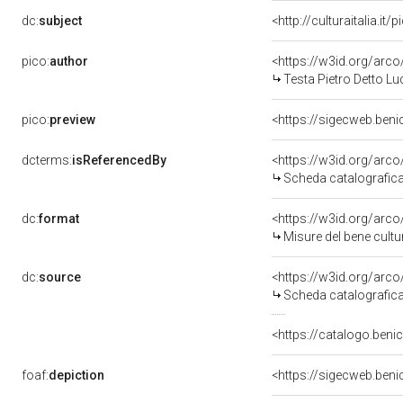
dc:
subject
<http://culturaitalia.i
pico:
author
<https://w3id.org/ar
Testa Pietro Detto L
pico:
preview
<https://sigecweb.ben
dcterms:
isReferencedBy
<https://w3id.org/ar
Scheda catalografic
dc:
format
<https://w3id.org/ar
Misure del bene cult
dc:
source
<https://w3id.org/ar
Scheda catalografic
<https://catalogo.benic
foaf:
depiction
<https://sigecweb.ben