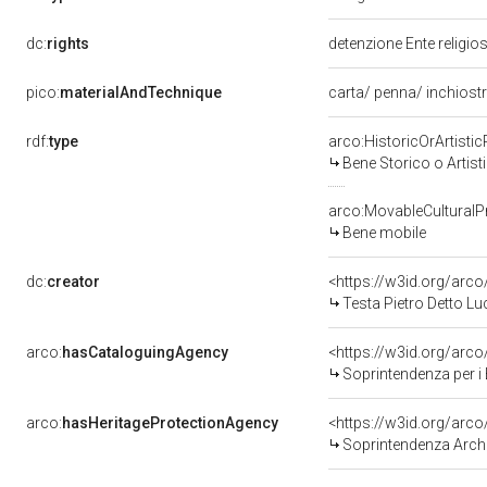
dc:
rights
detenzione Ente religio
pico:
materialAndTechnique
carta/ penna/ inchiost
rdf:
type
arco:HistoricOrArtistic
Bene Storico o Artist
arco:MovableCulturalP
Bene mobile
dc:
creator
<https://w3id.org/ar
Testa Pietro Detto L
arco:
hasCataloguingAgency
<https://w3id.org/ar
Soprintendenza per i 
arco:
hasHeritageProtectionAgency
<https://w3id.org/ar
Soprintendenza Archeo