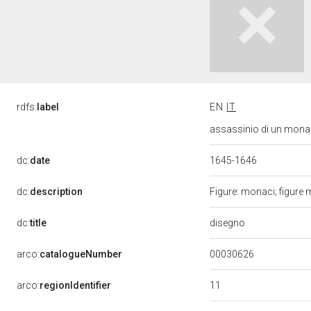
rdfs:
label
EN
IT
assassinio di un monac
dc:
date
1645-1646
dc:
description
Figure: monaci; figure m
disegno
dc:
title
00030626
arco:
catalogueNumber
11
arco:
regionIdentifier