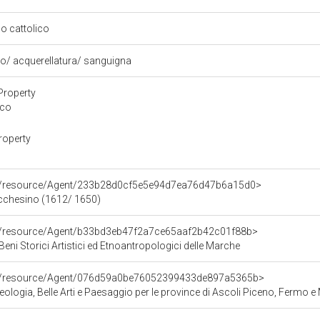
so cattolico
ro/ acquerellatura/ sanguigna
Property
ico
roperty
co/resource/Agent/233b28d0cf5e5e94d7ea76d47b6a15d0>
ucchesino (1612/ 1650)
co/resource/Agent/b33bd3eb47f2a7ce65aaf2b42c01f88b>
Beni Storici Artistici ed Etnoantropologici delle Marche
co/resource/Agent/076d59a0be76052399433de897a5365b>
logia, Belle Arti e Paesaggio per le province di Ascoli Piceno, Fermo 