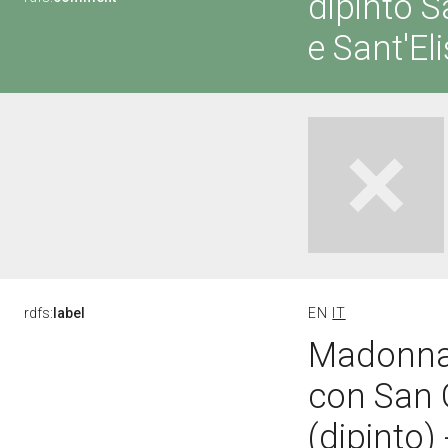
dipinto 
e Sant'El
rdfs:
label
EN
IT
Madonna 
con San 
(dipinto)