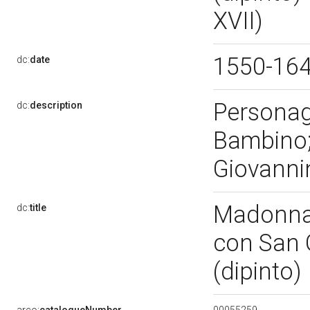
XVII)
1550-16
dc:
date
Personag
dc:
description
Bambino;
Giovann
Madonna 
dc:
title
con San 
(dipinto)
00055259