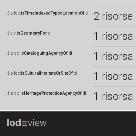
2 risorse
è
a-loc:
isTimeIndexedTypedLocationOf
di
1 risorsa
è
clv:
isGeometryFor
di
1 risorsa
è
arco:
isCataloguingAgencyOf
di
1 risorsa
è
a-loc:
isCulturalInstituteOrSiteOf
di
1 risorsa
è
arco:
isHeritageProtectionAgencyOf
di