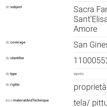
Sacra Fa
dc:
subject
Sant'Elis
Amore
San Gine
dc:
coverage
1100055
dc:
identifier
dipinto
dc:
type
proprietà
dc:
rights
tela/ pitt
pico:
materialAndTechnique