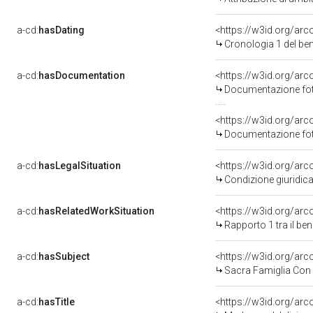
a-cd:
hasDating
<https://w3id.org/ar
Cronologia 1 del b
a-cd:
hasDocumentation
Documentazione foto
Documentazione foto
a-cd:
hasLegalSituation
Condizione giuridica
a-cd:
hasRelatedWorkSituation
<https://w3id.org/ar
Rapporto 1 tra il be
a-cd:
hasSubject
<https://w3id.org/a
Sacra Famiglia Con 
a-cd:
hasTitle
<https://w3id.org/ar