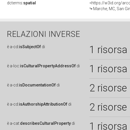
dcterms:
spatial
<https://w3id.org/a
Marche, MC, San Gi
RELAZIONI INVERSE
1 risorsa
è
a-cd:
isSubjectOf
di
1 risorsa
è
a-loc:
isCulturalPropertyAddressOf
di
2 risorse
è
a-cd:
isDocumentationOf
di
2 risorse
è
a-cd:
isAuthorshipAttributionOf
di
1 risorsa
è
a-cat:
describesCulturalProperty
di