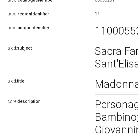
arco:
catalogueNumber
11
arco:
regionIdentifier
1100055
arco:
uniqueIdentifier
Sacra Fa
a-cd:
subject
Sant'Elis
Madonna 
a-cd:
title
Personag
core:
description
Bambino;
Giovann