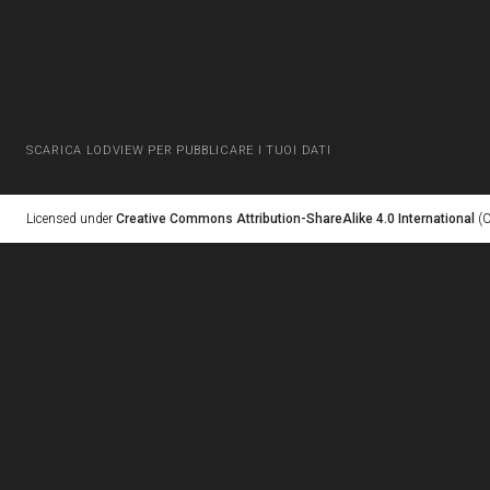
SCARICA LODVIEW PER PUBBLICARE I TUOI DATI
Licensed under
Creative Commons Attribution-ShareAlike 4.0 International
(C