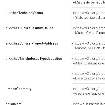
Misure del bene cul
a-dd:
hasTechnicalStatus
<https://w3id.org/ar
Stato tecnico del b
a-loc:
hasCulturalInstituteOrSite
<https://w3id.org/ar
Museo Civico-Pinaco
a-loc:
hasCulturalPropertyAddress
<https://w3id.org/a
Marche, MC, San Gi
a-loc:
hasTimeIndexedTypedLocation
<https://w3id.org/ar
Altra localizzazione
<https://w3id.org/ar
Localizzazione fisic
clv:
hasGeometry
<https://w3id.org/ar
Georeferenziazione 
dc:
subject
<http://culturaitalia.