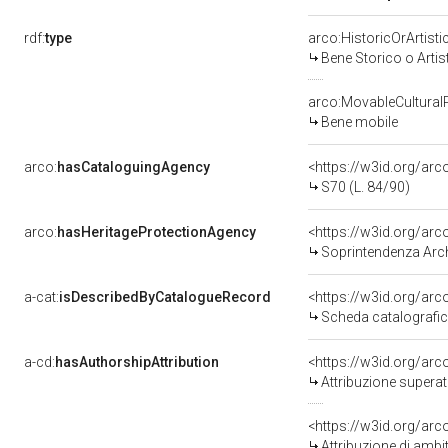
rdf:
type
arco:HistoricOrArtisti
Bene Storico o Artis
arco:MovableCultural
Bene mobile
arco:
hasCataloguingAgency
<https://w3id.org/a
S70 (L. 84/90)
arco:
hasHeritageProtectionAgency
<https://w3id.org/a
Soprintendenza Arche
a-cat:
isDescribedByCatalogueRecord
<https://w3id.org/a
Scheda catalografi
a-cd:
hasAuthorshipAttribution
<https://w3id.org/arc
Attribuzione superat
<https://w3id.org/arc
Attribuzione di ambi