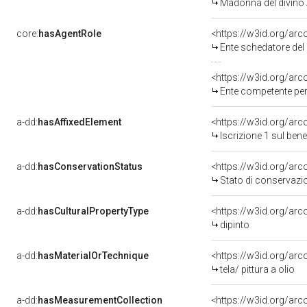
Madonna del divino
core:
hasAgentRole
<https://w3id.org/ar
Ente schedatore del
<https://w3id.org/ar
Ente competente per tutela del
a-dd:
hasAffixedElement
<https://w3id.org/arc
Iscrizione 1 sul be
a-dd:
hasConservationStatus
<https://w3id.org/ar
Stato di conservazi
a-dd:
hasCulturalPropertyType
<https://w3id.org/a
dipinto
a-dd:
hasMaterialOrTechnique
<https://w3id.org/arco
tela/ pittura a olio
a-dd:
hasMeasurementCollection
<https://w3id.org/ar