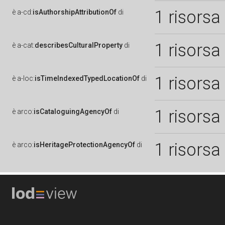
1 risorsa
è
a-cd:
isAuthorshipAttributionOf
di
1 risorsa
è
a-cat:
describesCulturalProperty
di
1 risorsa
è
a-loc:
isTimeIndexedTypedLocationOf
di
1 risorsa
è
arco:
isCataloguingAgencyOf
di
1 risorsa
è
arco:
isHeritageProtectionAgencyOf
di