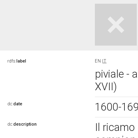
rdfs:
label
EN
IT
piviale -
XVII)
1600-16
dc:
date
Il ricamo
dc:
description