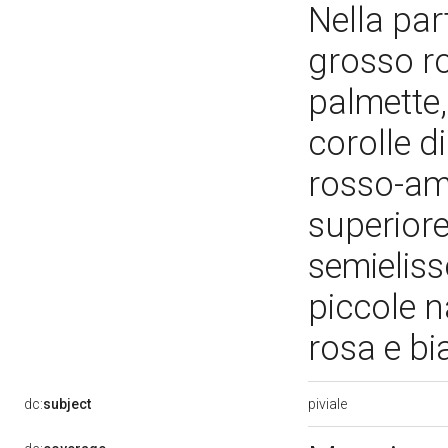
Nella par
grosso r
palmette,
corolle di
rosso-ama
superior
semieliss
piccole n
rosa e bi
piviale
dc:
subject