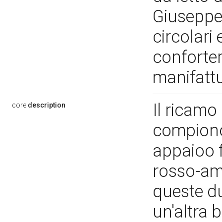
Giuseppe 
circolari
conforter
manifattu
Il ricamo
core:
description
compiono 
appaioo f
rosso-ama
queste du
un'altra 