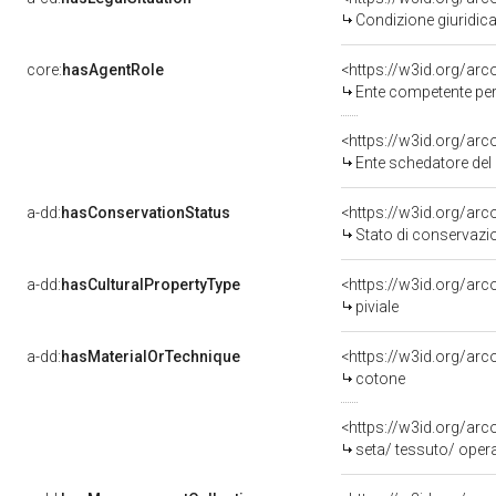
Condizione giuridica
core:
hasAgentRole
<https://w3id.org/ar
Ente competente per tutela del
<https://w3id.org/ar
Ente schedatore del ben
a-dd:
hasConservationStatus
<https://w3id.org/ar
Stato di conservazi
a-dd:
hasCulturalPropertyType
<https://w3id.org/a
piviale
a-dd:
hasMaterialOrTechnique
<https://w3id.org/arc
cotone
<https://w3id.org/arc
seta/ tessuto/ oper