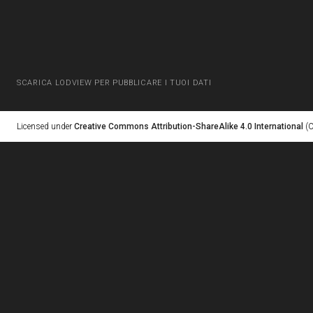
SCARICA LODVIEW PER PUBBLICARE I TUOI DATI
Licensed under
Creative Commons Attribution-ShareAlike 4.0 International
(C