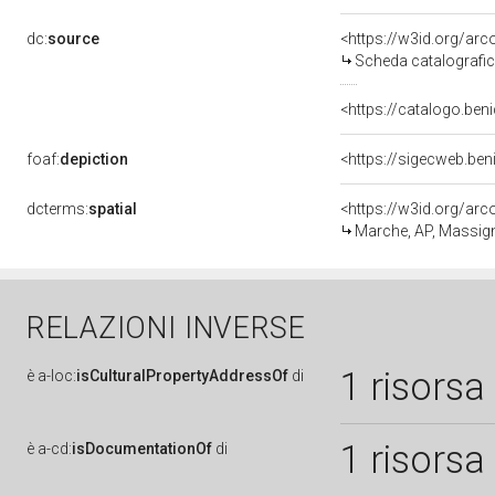
dc:
source
<https://w3id.org/a
Scheda catalografi
<https://catalogo.beni
foaf:
depiction
<https://sigecweb.be
dcterms:
spatial
<https://w3id.org/a
Marche, AP, Massi
RELAZIONI INVERSE
1 risorsa
è
a-loc:
isCulturalPropertyAddressOf
di
1 risorsa
è
a-cd:
isDocumentationOf
di