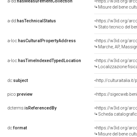
a-dd:
hasMeasurementCollection
<https://w3id.org/ar
Misure del bene cul
a-dd:
hasTechnicalStatus
<https://w3id.org/ar
Stato tecnico del b
a-loc:
hasCulturalPropertyAddress
<https://w3id.org/a
Marche, AP, Massi
a-loc:
hasTimeIndexedTypedLocation
<https://w3id.org/ar
Localizzazione fisic
dc:
subject
<http://culturaitalia.
pico:
preview
<https://sigecweb.be
dcterms:
isReferencedBy
<https://w3id.org/a
Scheda catalografi
dc:
format
<https://w3id.org/ar
Misure del bene cul