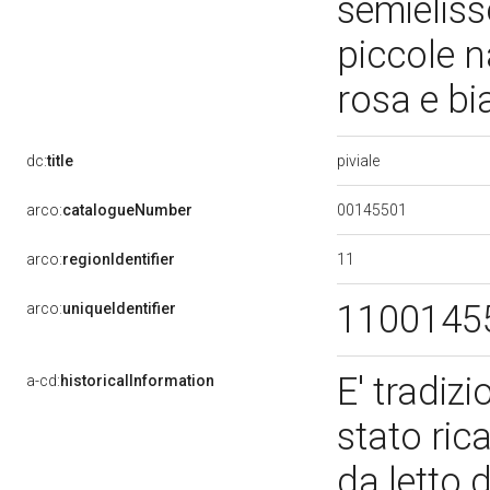
semieliss
piccole n
rosa e bi
piviale
dc:
title
00145501
arco:
catalogueNumber
11
arco:
regionIdentifier
1100145
arco:
uniqueIdentifier
E' tradizi
a-cd:
historicalInformation
stato ric
da letto 