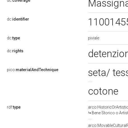
Massign
dc:
coverage
1100145
dc:
identifier
piviale
dc:
type
detenzion
dc:
rights
seta/ te
pico:
materialAndTechnique
cotone
rdf:
type
arco:HistoricOrArtisti
Bene Storico o Artis
arco:MovableCultural