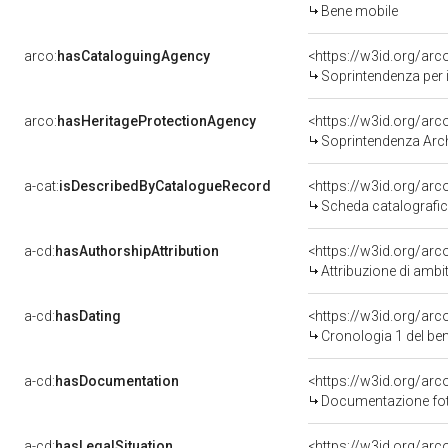
Bene mobile
arco:
hasCataloguingAgency
<https://w3id.org/a
Soprintendenza per i
arco:
hasHeritageProtectionAgency
<https://w3id.org/a
Soprintendenza Arche
a-cat:
isDescribedByCatalogueRecord
<https://w3id.org/a
Scheda catalografi
a-cd:
hasAuthorshipAttribution
<https://w3id.org/arc
Attribuzione di ambi
a-cd:
hasDating
<https://w3id.org/ar
Cronologia 1 del b
a-cd:
hasDocumentation
Documentazione foto
a-cd:
hasLegalSituation