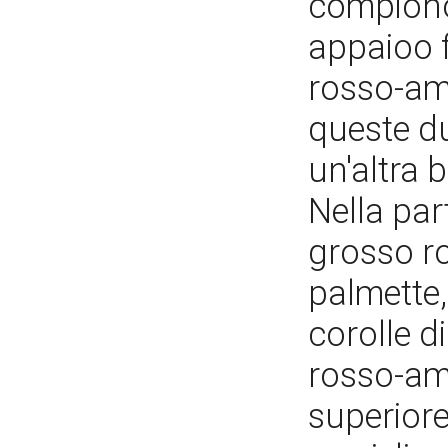
compiono 
appaioo f
rosso-ama
queste du
un'altra 
Nella par
grosso r
palmette,
corolle di
rosso-ama
superior