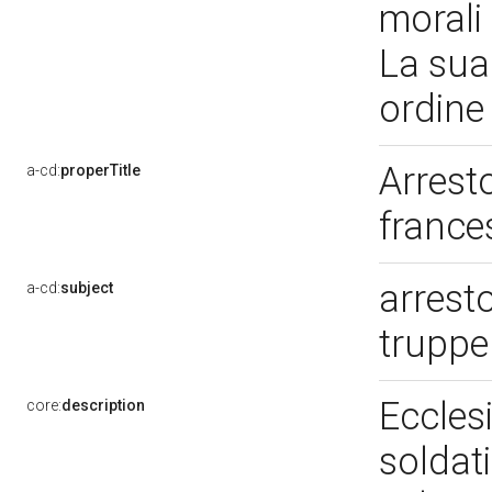
morali 
La sua
ordine
Arresto
a-cd:
properTitle
france
arresto
a-cd:
subject
truppe
Ecclesi
core:
description
soldat