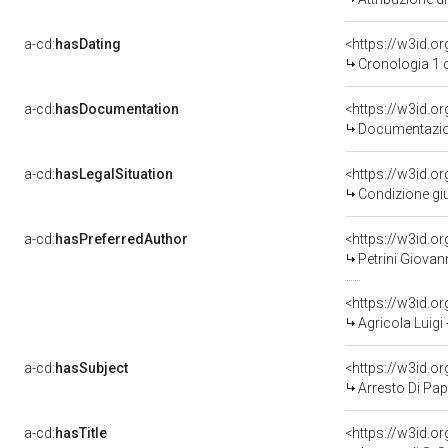
a-cd:
hasDating
<https://w3id.
Cronologia 1 
a-cd:
hasDocumentation
Documentazion
a-cd:
hasLegalSituation
Condizione giu
a-cd:
hasPreferredAuthor
<https://w3id.
Petrini Giovan
<https://w3id.
Agricola Luigi
a-cd:
hasSubject
<https://w3id.
Arresto Di Pap
a-cd:
hasTitle