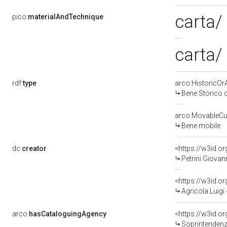
carta/
pico:
materialAndTechnique
carta/
rdf:
type
arco:HistoricOrA
Bene Storico o
arco:MovableCul
Bene mobile
dc:
creator
<https://w3id.
Petrini Giovan
<https://w3id.
Agricola Luigi
arco:
hasCataloguingAgency
<https://w3id.
Soprintendenza