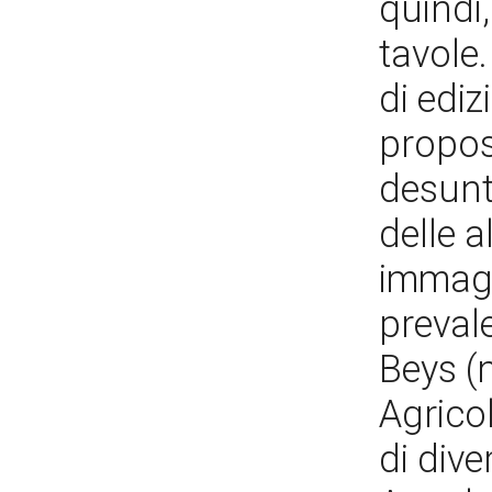
quindi
tavole.
di edi
propos
desunt
delle a
immagin
preval
Beys (
Agricol
di dive