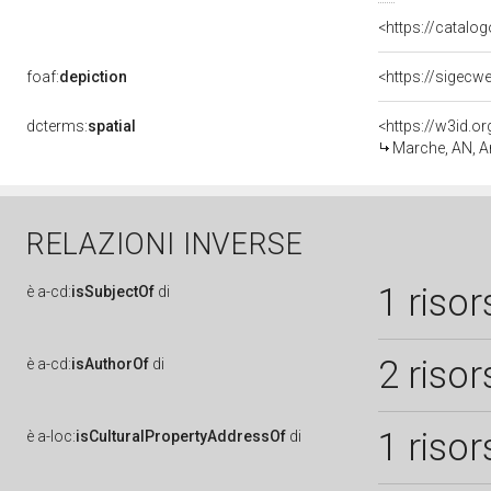
<https://catalog
foaf:
depiction
<https://sigecw
dcterms:
spatial
<https://w3id.
Marche, AN, 
RELAZIONI INVERSE
1 risor
è
a-cd:
isSubjectOf
di
2 risor
è
a-cd:
isAuthorOf
di
1 risor
è
a-loc:
isCulturalPropertyAddressOf
di