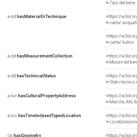
Tipo del bene
a-dd:
hasMaterialOrTechnique
<https://w3id.o
carta/ acquaf
<https://w3id.o
carta/ bulino
a-dd:
hasMeasurementCollection
<https://w3id.
Misure del be
a-dd:
hasTechnicalStatus
<https://w3id.o
Stato tecnico
a-loc:
hasCulturalPropertyAddress
<https://w3id.
Marche, AN, 
a-loc:
hasTimeIndexedTypedLocation
<https://w3id.
Localizzazione
clv:
hasGeometry
<https://w3id.