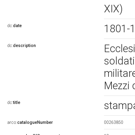
XIX)
1801-
dc:
date
Ecclesi
dc:
description
soldat
militar
Mezzi 
stampa
dc:
title
00263850
arco:
catalogueNumber