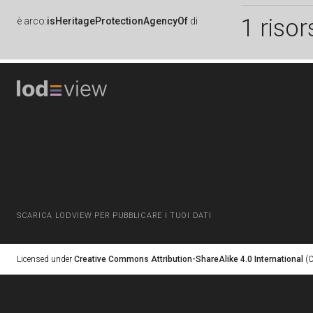
1 risor
è
arco:
isHeritageProtectionAgencyOf
di
SCARICA LODVIEW PER PUBBLICARE I TUOI DATI
Licensed under
Creative Commons Attribution-ShareAlike 4.0 International
(C