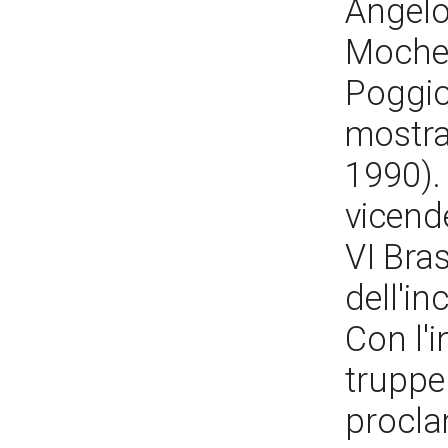
Angelo
Mochet
Poggiol
mostra 
1990). 
vicend
VI Bra
dell'i
Con l'i
truppe
procla