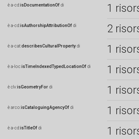
1 risor
è
a-cd:
isDocumentationOf
di
2 risor
è
a-cd:
isAuthorshipAttributionOf
di
1 risor
è
a-cat:
describesCulturalProperty
di
1 risor
è
a-loc:
isTimeIndexedTypedLocationOf
di
1 risor
è
clv:
isGeometryFor
di
1 risor
è
arco:
isCataloguingAgencyOf
di
1 risor
è
a-cd:
isTitleOf
di