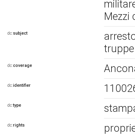
militar
Mezzi 
arresto
dc:
subject
truppe
Ancon
dc:
coverage
11002
dc:
identifier
stampa
dc:
type
proprie
dc:
rights