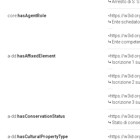
Arresto di S. 
core:
hasAgentRole
<https://w3id.
Ente schedatore d
<https://w3id.o
Ente competente per t
a-dd:
hasAffixedElement
<https://w3id.o
Iscrizione 1 s
<https://w3id.o
Iscrizione 2 s
<https://w3id.o
Iscrizione 3 s
a-dd:
hasConservationStatus
<https://w3id.o
Stato di cons
a-dd:
hasCulturalPropertyType
<https://w3id.