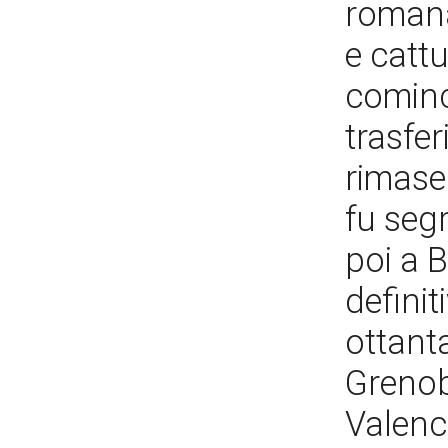
romana
e catt
cominci
trasfe
rimase 
fu seg
poi a 
definit
ottant
Grenobl
Valence