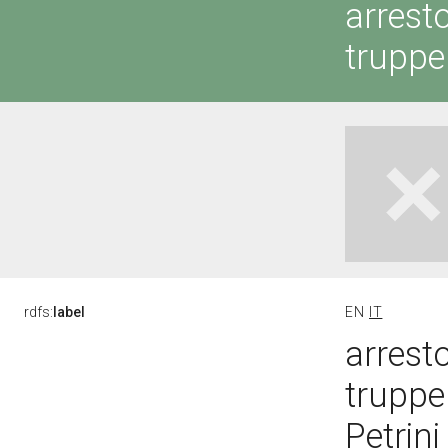
arresto
truppe
rdfs:
label
EN
IT
arresto
truppe
Petrini