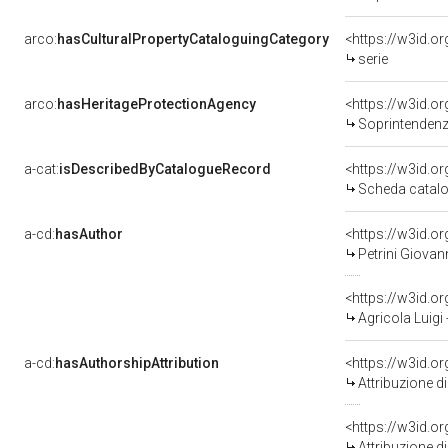
arco:
hasCulturalPropertyCataloguingCategory
<https://w3id.o
serie
arco:
hasHeritageProtectionAgency
<https://w3id.
Soprintendenza
a-cat:
isDescribedByCatalogueRecord
<https://w3id.
Scheda catalo
a-cd:
hasAuthor
<https://w3id.
Petrini Giovan
<https://w3id.
Agricola Luigi
a-cd:
hasAuthorshipAttribution
<https://w3id.o
Attribuzione d
<https://w3id.o
Attribuzione d