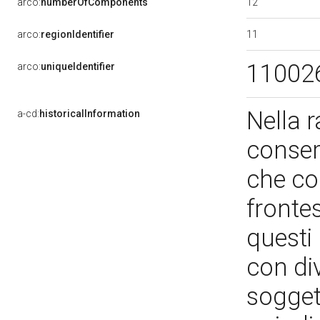
12
arco:
numberOfComponents
11
arco:
regionIdentifier
11002
arco:
uniqueIdentifier
Nella r
a-cd:
historicalInformation
conser
che co
frontes
questi 
con di
soggett