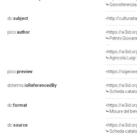
Georeferenzia
dc:
subject
<http://culturai
pico:
author
<https://w3id.
Petrini Giovan
<https://w3id.
Agricola Luigi
pico:
preview
<https://sigecw
dcterms:
isReferencedBy
<https://w3id.
Scheda catalo
dc:
format
<https://w3id.
Misure del be
dc:
source
<https://w3id.
Scheda catalo