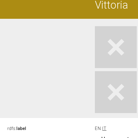
Vittoria
rdfs:
label
EN
IT