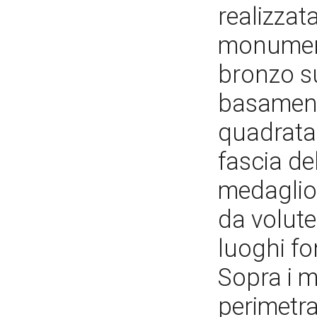
realizzata
monument
bronzo su
basament
quadrata,
fascia d
medaglion
da volute
luoghi fo
Sopra i 
perimetra