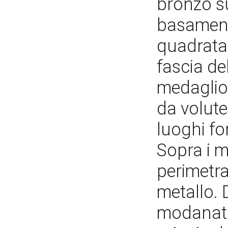
bronzo su
basament
quadrata,
fascia d
medaglion
da volute
luoghi fo
Sopra i 
perimetra
metallo. 
modanato 