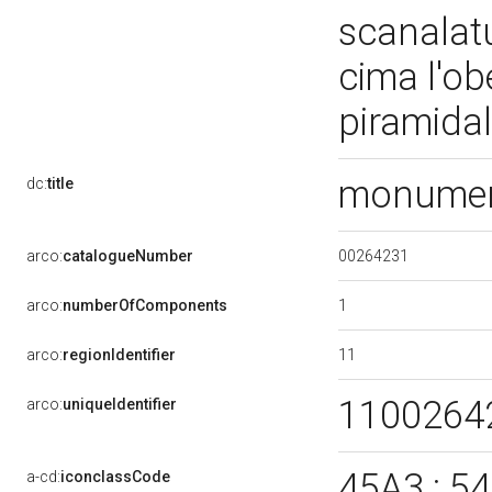
scanalatur
cima l'ob
piramida
monument
dc:
title
00264231
arco:
catalogueNumber
1
arco:
numberOfComponents
11
arco:
regionIdentifier
1100264
arco:
uniqueIdentifier
45A3 : 5
a-cd:
iconclassCode