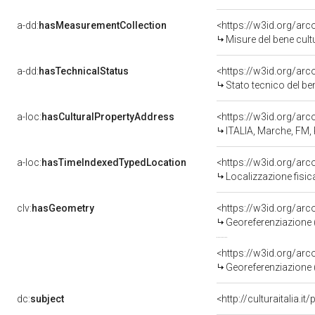
a-dd:
hasMeasurementCollection
<https://w3id.org/ar
Misure del bene cul
a-dd:
hasTechnicalStatus
<https://w3id.org/ar
Stato tecnico del b
a-loc:
hasCulturalPropertyAddress
<https://w3id.org/a
ITALIA, Marche, FM
a-loc:
hasTimeIndexedTypedLocation
<https://w3id.org/ar
Localizzazione fisic
clv:
hasGeometry
<https://w3id.org/ar
Georeferenziazione 
<https://w3id.org/ar
Georeferenziazione 
dc:
subject
<http://culturaitalia.