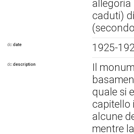
allegoria
caduti) d
(secondo
1925-19
dc:
date
Il monum
dc:
description
basamento
quale si 
capitello
alcune de
mentre la