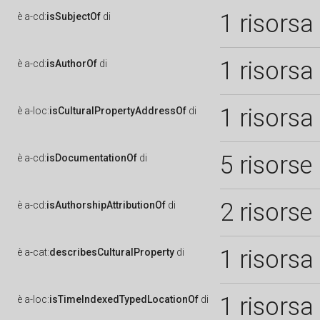
1 risorsa
è
a-cd:
isSubjectOf
di
1 risorsa
è
a-cd:
isAuthorOf
di
1 risorsa
è
a-loc:
isCulturalPropertyAddressOf
di
5 risorse
è
a-cd:
isDocumentationOf
di
2 risorse
è
a-cd:
isAuthorshipAttributionOf
di
1 risorsa
è
a-cat:
describesCulturalProperty
di
1 risorsa
è
a-loc:
isTimeIndexedTypedLocationOf
di