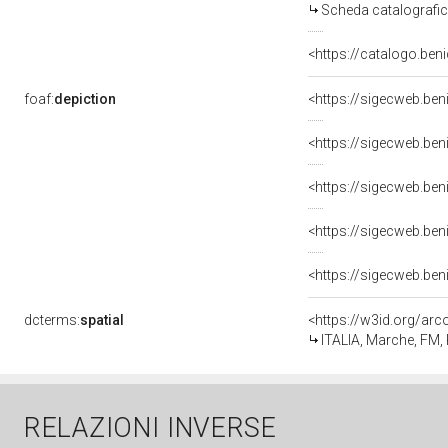
Scheda catalografi
<https://catalogo.beni
foaf:
depiction
dcterms:
spatial
<https://w3id.org/a
ITALIA, Marche, FM
RELAZIONI INVERSE