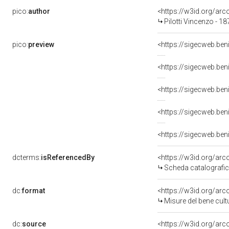
pico:
author
<https://w3id.org/a
Pilotti Vincenzo - 1
pico:
preview
dcterms:
isReferencedBy
<https://w3id.org/a
Scheda catalografi
dc:
format
<https://w3id.org/ar
Misure del bene cul
dc:
source
<https://w3id.org/a