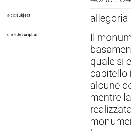
allegoria 
a-cd:
subject
Il monum
core:
description
basamento
quale si 
capitello
alcune de
mentre la
realizzata
monument