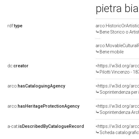
pietra bi
rdf:
type
arco:HistoricOrArtisti
Bene Storico o Artis
arco:MovableCultural
Bene mobile
dc:
creator
<https://w3id.org/a
Pilotti Vincenzo - 1
arco:
hasCataloguingAgency
<https://w3id.org/a
Soprintendenza per i
arco:
hasHeritageProtectionAgency
<https://w3id.org/a
Soprintendenza Arche
a-cat:
isDescribedByCatalogueRecord
<https://w3id.org/a
Scheda catalografi