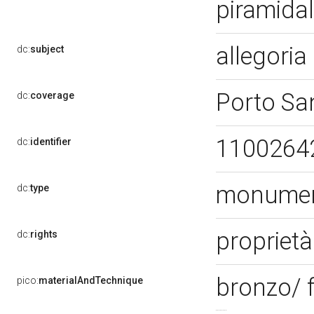
piramida
allegoria 
dc:
subject
Porto Sa
dc:
coverage
1100264
dc:
identifier
monument
dc:
type
proprietà
dc:
rights
bronzo/ 
pico:
materialAndTechnique