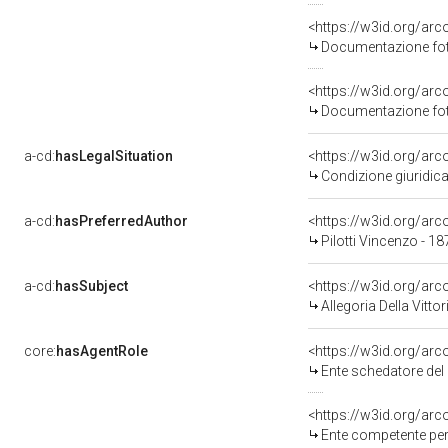
Documentazione foto
Documentazione foto
a-cd:
hasLegalSituation
Condizione giuridica
a-cd:
hasPreferredAuthor
<https://w3id.org/a
Pilotti Vincenzo - 1
a-cd:
hasSubject
<https://w3id.org/a
Allegoria Della Vittor
core:
hasAgentRole
<https://w3id.org/ar
Ente schedatore del ben
<https://w3id.org/ar
Ente competente per tutela del