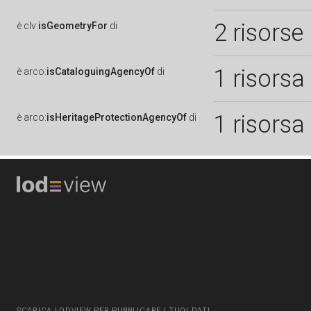
2 risorse
è
clv:
isGeometryFor
di
1 risorsa
è
arco:
isCataloguingAgencyOf
di
1 risorsa
è
arco:
isHeritageProtectionAgencyOf
di
SCARICA LODVIEW PER PUBBLICARE I TUOI DATI