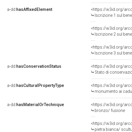
a-dd:
hasAffixedElement
<https://w3id.org/arc
Iscrizione 1 sul be
<https://w3id.org/arc
Iscrizione 2 sul be
<https://w3id.org/arc
Iscrizione 3 sul be
a-dd:
hasConservationStatus
<https://w3id.org/ar
Stato di conservazi
a-dd:
hasCulturalPropertyType
<https://w3id.org/a
monumento ai cadu
a-dd:
hasMaterialOrTechnique
<https://w3id.org/arc
bronzo/ fusione
<https://w3id.org/arc
pietra bianca/ scult