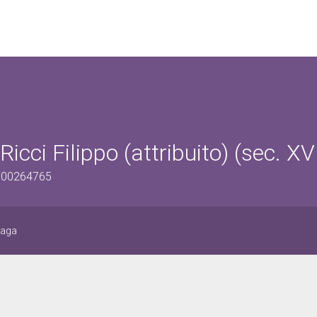
icci Filippo (attribuito) (sec. XVI
1100264765
zaga