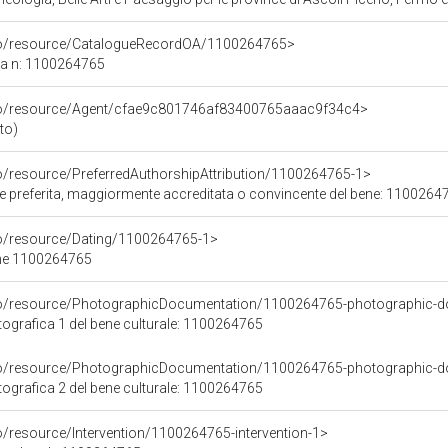
rco/resource/CatalogueRecordOA/1100264765>
ca n: 1100264765
rco/resource/Agent/cfae9c801746af83400765aaac9f34c4>
ito)
co/resource/PreferredAuthorshipAttribution/1100264765-1>
ore preferita, maggiormente accreditata o convincente del bene: 1100264
co/resource/Dating/1100264765-1>
ene 1100264765
rco/resource/PhotographicDocumentation/1100264765-photographic-d
grafica 1 del bene culturale: 1100264765
rco/resource/PhotographicDocumentation/1100264765-photographic-d
grafica 2 del bene culturale: 1100264765
o/resource/Intervention/1100264765-intervention-1>