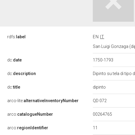
rdfs:
label
EN
IT
San Luigi Gonzaga (dipin
dc:
date
1750-1793
dc:
description
Dipinto su tela di tip
dipinto
dc:
title
QD 072
arco-lite:
alternativeInventoryNumber
00264765
arco:
catalogueNumber
11
arco:
regionIdentifier