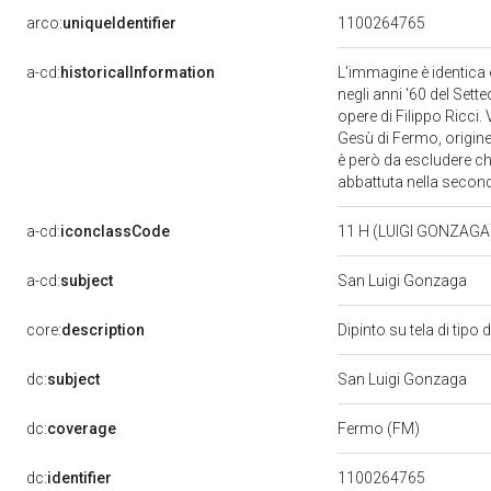
arco:
uniqueIdentifier
1100264765
a-cd:
historicalInformation
L'immagine è identica 
negli anni '60 del Sett
opere di Filippo Ricci.
Gesù di Fermo, origine
è però da escludere ch
abbattuta nella second
a-cd:
iconclassCode
11 H (LUIGI GONZAGA
a-cd:
subject
San Luigi Gonzaga
core:
description
Dipinto su tela di tip
dc:
subject
San Luigi Gonzaga
dc:
coverage
Fermo (FM)
dc:
identifier
1100264765