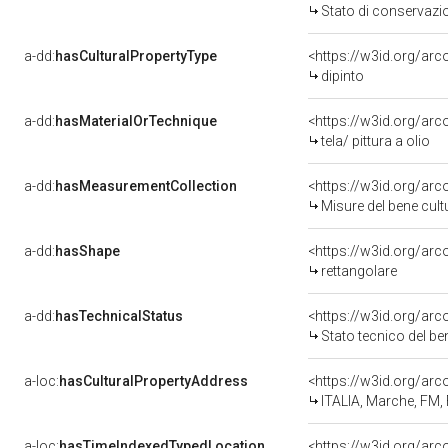
Stato di conservazi
a-dd:
hasCulturalPropertyType
<https://w3id.org/a
dipinto
a-dd:
hasMaterialOrTechnique
<https://w3id.org/arco
tela/ pittura a olio
a-dd:
hasMeasurementCollection
<https://w3id.org/ar
Misure del bene cul
a-dd:
hasShape
<https://w3id.org/arc
rettangolare
a-dd:
hasTechnicalStatus
<https://w3id.org/ar
Stato tecnico del b
a-loc:
hasCulturalPropertyAddress
<https://w3id.org/a
ITALIA, Marche, FM,
a-loc:
hasTimeIndexedTypedLocation
<https://w3id.org/ar