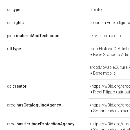
dipinto
dc:
type
dc:
rights
proprietà Ente religio
pico:
materialAndTechnique
tela/ pittura a olio
rdf:
type
arco:HistoricOrArtisti
Bene Storico o Artis
arco:MovableCultural
Bene mobile
dc:
creator
<https://w3id.org/a
Ricci Filippo (attribu
arco:
hasCataloguingAgency
<https://w3id.org/a
Soprintendenza per i
arco:
hasHeritageProtectionAgency
<https://w3id.org/a
Soprintendenza Arche