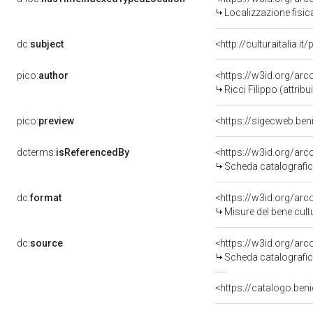
Localizzazione fisic
dc:
subject
<http://culturaitalia.
pico:
author
<https://w3id.org/a
Ricci Filippo (attribu
pico:
preview
<https://sigecweb.be
dcterms:
isReferencedBy
<https://w3id.org/a
Scheda catalografi
dc:
format
<https://w3id.org/ar
Misure del bene cul
dc:
source
<https://w3id.org/a
Scheda catalografi
<https://catalogo.beni