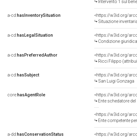
Intervento 1 sul be
a-cd:
hasInventorySituation
<https://w3id.org/ar
Situazione inventar
a-cd:
hasLegalSituation
<https://w3id.org/arc
Condizione giuridica
a-cd:
hasPreferredAuthor
<https://w3id.org/a
Ricci Filippo (attribu
a-cd:
hasSubject
<https://w3id.org/a
San Luigi Gonzaga
core:
hasAgentRole
<https://w3id.org/ar
Ente schedatore del 
<https://w3id.org/ar
Ente competente per 
a-dd:
hasConservationStatus
<https://w3id.org/ar