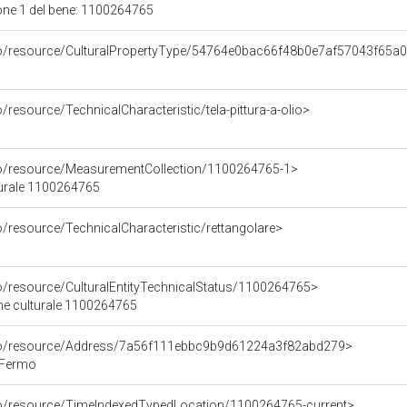
one 1 del bene: 1100264765
rco/resource/CulturalPropertyType/54764e0bac66f48b0e7af57043f65a
/resource/TechnicalCharacteristic/tela-pittura-a-olio>
co/resource/MeasurementCollection/1100264765-1>
turale 1100264765
o/resource/TechnicalCharacteristic/rettangolare>
co/resource/CulturalEntityTechnicalStatus/1100264765>
ene culturale 1100264765
rco/resource/Address/7a56f111ebbc9b9d61224a3f82abd279>
 Fermo
co/resource/TimeIndexedTypedLocation/1100264765-current>