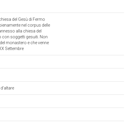
 chiesa del Gesù di Fermo
e pienamente nel corpus delle
 annesso alla chiesa del
o con soggetti gesuiti. Non
i del monastero e che venne
a XX Settembre
 d'altare