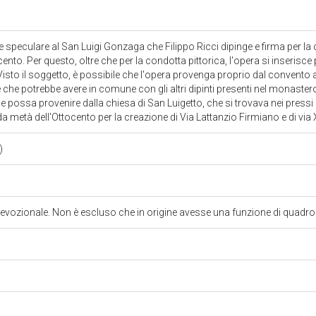
e speculare al San Luigi Gonzaga che Filippo Ricci dipinge e firma per la
ecento. Per questo, oltre che per la condotta pittorica, l'opera si inserisc
 Visto il soggetto, è possibile che l'opera provenga proprio dal convento
 che potrebbe avere in comune con gli altri dipinti presenti nel monaster
e possa provenire dalla chiesa di San Luigetto, che si trovava nei press
a metà dell'Ottocento per la creazione di Via Lattanzio Firmiano e di vi
)
o devozionale. Non è escluso che in origine avesse una funzione di quadro