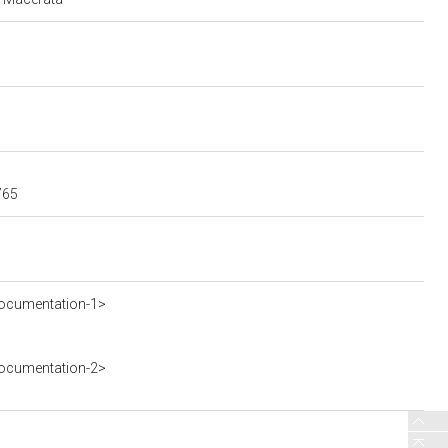
765
ocumentation-1>
ocumentation-2>