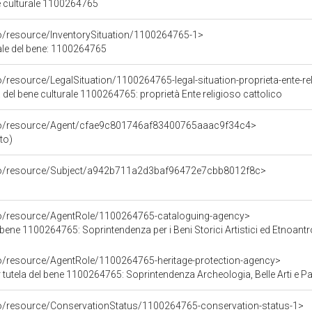
ne culturale 1100264765
co/resource/InventorySituation/1100264765-1>
iale del bene: 1100264765
o/resource/LegalSituation/1100264765-legal-situation-proprieta-ente-re
 del bene culturale 1100264765: proprietà Ente religioso cattolico
rco/resource/Agent/cfae9c801746af83400765aaac9f34c4>
ito)
rco/resource/Subject/a942b711a2d3baf96472e7cbb8012f8c>
co/resource/AgentRole/1100264765-cataloguing-agency>
bene 1100264765: Soprintendenza per i Beni Storici Artistici ed Etnoant
co/resource/AgentRole/1100264765-heritage-protection-agency>
tutela del bene 1100264765: Soprintendenza Archeologia, Belle Arti e P
co/resource/ConservationStatus/1100264765-conservation-status-1>