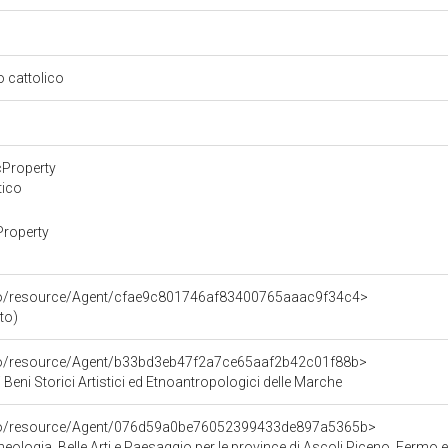
so cattolico
cProperty
tico
Property
rco/resource/Agent/cfae9c801746af83400765aaac9f34c4>
ito)
rco/resource/Agent/b33bd3eb47f2a7ce65aaf2b42c01f88b>
 Beni Storici Artistici ed Etnoantropologici delle Marche
rco/resource/Agent/076d59a0be76052399433de897a5365b>
ologia, Belle Arti e Paesaggio per le province di Ascoli Piceno, Fermo 