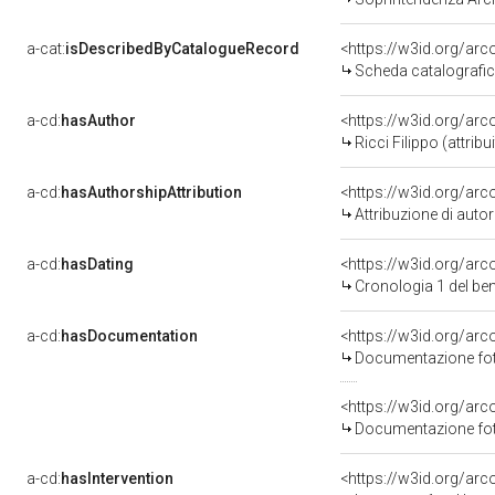
a-cat:
isDescribedByCatalogueRecord
<https://w3id.org/a
Scheda catalografi
a-cd:
hasAuthor
<https://w3id.org/a
Ricci Filippo (attribu
a-cd:
hasAuthorshipAttribution
<https://w3id.org/ar
Attribuzione di aut
a-cd:
hasDating
<https://w3id.org/ar
Cronologia 1 del b
a-cd:
hasDocumentation
<https://w3id.org/a
Documentazione foto
<https://w3id.org/a
Documentazione foto
a-cd:
hasIntervention
<https://w3id.org/arc