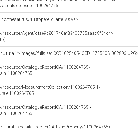
a attuale del bene: 1100264765
it/pico/thesaurus/4.1#opere_d_arte_visiva>
rco/resource/Agent/cfae9c801746af83400765aaac9f34c4>
ito)
niculturali.it/images/fullsize/ICCD1025405/ICCD11795408_002896I.JPG
rco/resource/CatalogueRecordOA/1100264765>
ca n: 1100264765
co/resource/MeasurementCollection/1100264765-1>
turale 1100264765
rco/resource/CatalogueRecordOA/1100264765>
ca n: 1100264765
culturali.it/detail/HistoricOrArtisticProperty/1100264765>