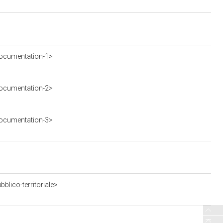
ocumentation-1>
ocumentation-2>
ocumentation-3>
blico-territoriale>