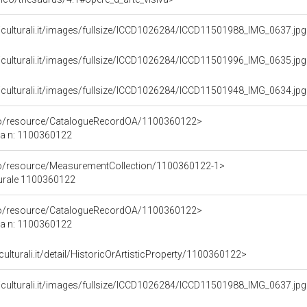
niculturali.it/images/fullsize/ICCD1026284/ICCD11501988_IMG_0637.jp
niculturali.it/images/fullsize/ICCD1026284/ICCD11501996_IMG_0635.jp
niculturali.it/images/fullsize/ICCD1026284/ICCD11501948_IMG_0634.jp
rco/resource/CatalogueRecordOA/1100360122>
ca n: 1100360122
co/resource/MeasurementCollection/1100360122-1>
turale 1100360122
rco/resource/CatalogueRecordOA/1100360122>
ca n: 1100360122
culturali.it/detail/HistoricOrArtisticProperty/1100360122>
niculturali.it/images/fullsize/ICCD1026284/ICCD11501988_IMG_0637.jp