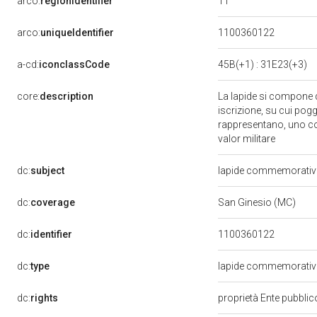
11
arco:
regionIdentifier
arco:
uniqueIdentifier
1100360122
a-cd:
iconclassCode
45B(+1) : 31E23(+3)
core:
description
La lapide si compone d
iscrizione, su cui pog
rappresentano, uno con 
valor militare
dc:
subject
lapide commemorativa 
dc:
coverage
San Ginesio (MC)
dc:
identifier
1100360122
dc:
type
lapide commemorativa
dc:
rights
proprietà Ente pubblico