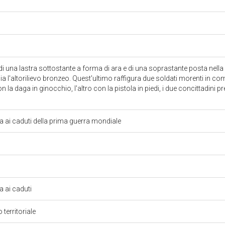
i una lastra sottostante a forma di ara e di una soprastante posta nella p
gia l'altorilievo bronzeo. Quest'ultimo raffigura due soldati morenti in
la daga in ginocchio, l'altro con la pistola in piedi, i due concittadini p
ai caduti della prima guerra mondiale
 ai caduti
 territoriale