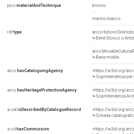
pico:
materialAndTechnique
bronzo
marmo bianco
rdf:
type
arco:HistoricOrArtisti
Bene Storico o Artis
arco:MovableCultural
Bene mobile
arco:
hasCataloguingAgency
<https://w3id.org/a
Soprintendenza per i
arco:
hasHeritageProtectionAgency
<https://w3id.org/a
Soprintendenza Arche
a-cat:
isDescribedByCatalogueRecord
<https://w3id.org/a
Scheda catalografi
a-cd:
hasCommission
<https://w3id.org/a