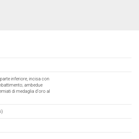
arte inferiore, incisa con
 combattimento; ambedue
remiati di medaglia d'oro al
i)