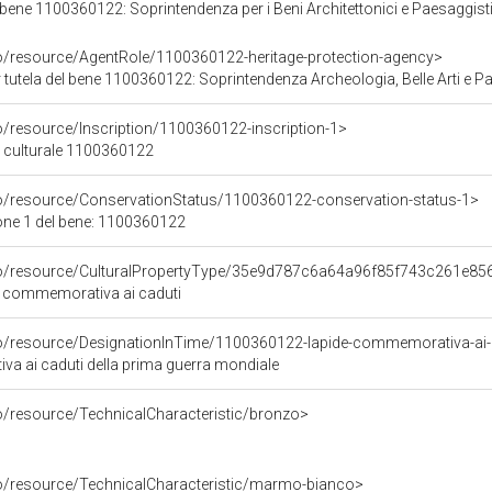
bene 1100360122: Soprintendenza per i Beni Architettonici e Paesaggisti
co/resource/AgentRole/1100360122-heritage-protection-agency>
tutela del bene 1100360122: Soprintendenza Archeologia, Belle Arti e P
o/resource/Inscription/1100360122-inscription-1>
ne culturale 1100360122
co/resource/ConservationStatus/1100360122-conservation-status-1>
one 1 del bene: 1100360122
rco/resource/CulturalPropertyType/35e9d787c6a64a96f85f743c261e85
de commemorativa ai caduti
co/resource/DesignationInTime/1100360122-lapide-commemorativa-ai-c
a ai caduti della prima guerra mondiale
co/resource/TechnicalCharacteristic/bronzo>
co/resource/TechnicalCharacteristic/marmo-bianco>