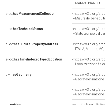
MARMO BIANCO
a-dd:
hasMeasurementCollection
<https://w3id.org/ar
Misure del bene cul
a-dd:
hasTechnicalStatus
<https://w3id.org/ar
Stato tecnico del b
a-loc:
hasCulturalPropertyAddress
<https://w3id.org/a
ITALIA, Marche, MC,
a-loc:
hasTimeIndexedTypedLocation
<https://w3id.org/ar
Localizzazione fisic
clv:
hasGeometry
<https://w3id.org/ar
Georeferenziazione 
<https://w3id.org/ar
Georeferenziazione 
dc:
subject
<http://culturaitalia.