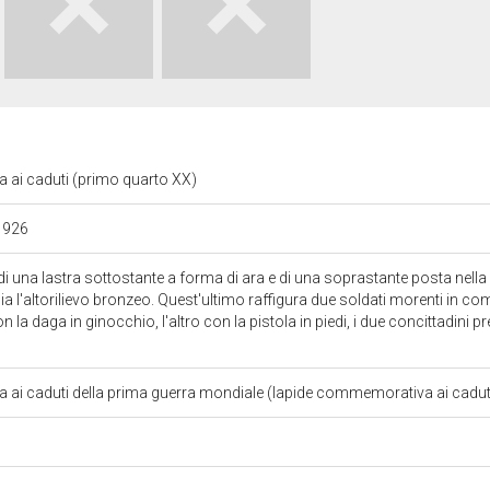
 ai caduti (primo quarto XX)
1926
i una lastra sottostante a forma di ara e di una soprastante posta nella p
gia l'altorilievo bronzeo. Quest'ultimo raffigura due soldati morenti in
la daga in ginocchio, l'altro con la pistola in piedi, i due concittadini p
ai caduti della prima guerra mondiale (lapide commemorativa ai cadut