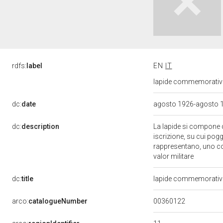
rdfs:
label
EN
IT
lapide commemorativa
dc:
date
agosto 1926-agosto 
dc:
description
La lapide si compone d
iscrizione, su cui pog
rappresentano, uno con 
valor militare
dc:
title
lapide commemorativa 
00360122
arco:
catalogueNumber