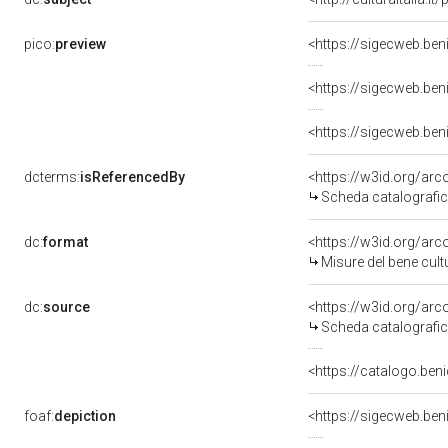
pico:
preview
<https://sigecweb.be
<https://sigecweb.be
<https://sigecweb.be
dcterms:
isReferencedBy
<https://w3id.org/a
Scheda catalografi
dc:
format
<https://w3id.org/ar
Misure del bene cul
dc:
source
<https://w3id.org/a
Scheda catalografi
<https://catalogo.beni
foaf:
depiction
<https://sigecweb.be