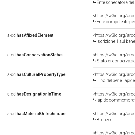
Ente schedatore del 
<https://w3id.org/ar
Ente competente per 
a-dd:
hasAffixedElement
<https://w3id.org/arc
Iscrizione 1 sul be
a-dd:
hasConservationStatus
<https://w3id.org/ar
Stato di conservazi
a-dd:
hasCulturalPropertyType
<https://w3id.org/a
Tipo del bene: lapi
a-dd:
hasDesignationInTime
<https://w3id.org/ar
lapide commemorativ
a-dd:
hasMaterialOrTechnique
<https://w3id.org/ar
Bronzo
<https://w3id.org/ar