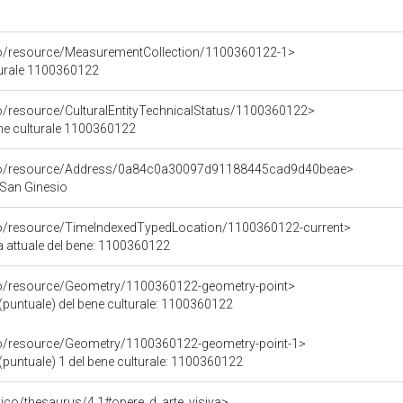
co/resource/MeasurementCollection/1100360122-1>
turale 1100360122
co/resource/CulturalEntityTechnicalStatus/1100360122>
ene culturale 1100360122
rco/resource/Address/0a84c0a30097d91188445cad9d40beae>
 San Ginesio
co/resource/TimeIndexedTypedLocation/1100360122-current>
a attuale del bene: 1100360122
co/resource/Geometry/1100360122-geometry-point>
(puntuale) del bene culturale: 1100360122
co/resource/Geometry/1100360122-geometry-point-1>
(puntuale) 1 del bene culturale: 1100360122
it/pico/thesaurus/4.1#opere_d_arte_visiva>