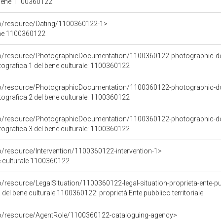
 bene 1100360122
co/resource/Dating/1100360122-1>
ene 1100360122
rco/resource/PhotographicDocumentation/1100360122-photographic-d
grafica 1 del bene culturale: 1100360122
rco/resource/PhotographicDocumentation/1100360122-photographic-d
grafica 2 del bene culturale: 1100360122
rco/resource/PhotographicDocumentation/1100360122-photographic-d
grafica 3 del bene culturale: 1100360122
o/resource/Intervention/1100360122-intervention-1>
ne culturale 1100360122
/resource/LegalSituation/1100360122-legal-situation-proprieta-ente-pub
 del bene culturale 1100360122: proprietà Ente pubblico territoriale
co/resource/AgentRole/1100360122-cataloguing-agency>