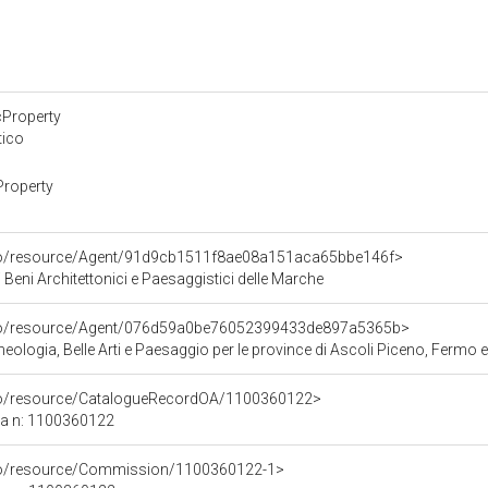
cProperty
tico
Property
rco/resource/Agent/91d9cb1511f8ae08a151aca65bbe146f>
 Beni Architettonici e Paesaggistici delle Marche
rco/resource/Agent/076d59a0be76052399433de897a5365b>
ologia, Belle Arti e Paesaggio per le province di Ascoli Piceno, Fermo 
rco/resource/CatalogueRecordOA/1100360122>
ca n: 1100360122
rco/resource/Commission/1100360122-1>