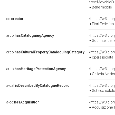
arco:MovableCul
Bene mobile
dc:
creator
<https://w3id.
Fiori Federico
arco:
hasCataloguingAgency
<https://w3id.
Soprintendenza
arco:
hasCulturalPropertyCataloguingCategory
<https://w3id.o
opera isolata
arco:
hasHeritageProtectionAgency
<https://w3id.
Galleria Nazio
a-cat:
isDescribedByCatalogueRecord
<https://w3id.
Scheda catalo
a-cd:
hasAcquisition
<https://w3id.o
Acquisizione 1