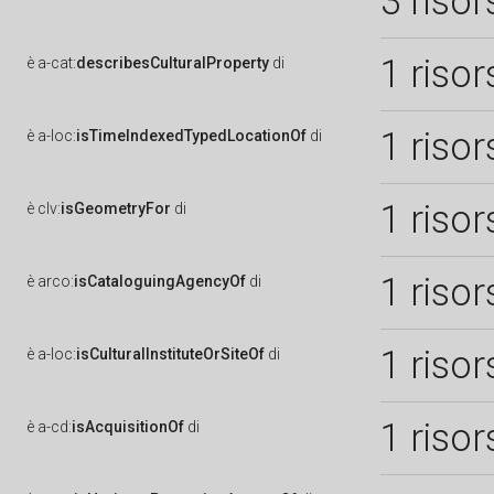
3 risor
1 risor
è
a-cat:
describesCulturalProperty
di
1 risor
è
a-loc:
isTimeIndexedTypedLocationOf
di
1 risor
è
clv:
isGeometryFor
di
1 risor
è
arco:
isCataloguingAgencyOf
di
1 risor
è
a-loc:
isCulturalInstituteOrSiteOf
di
1 risor
è
a-cd:
isAcquisitionOf
di