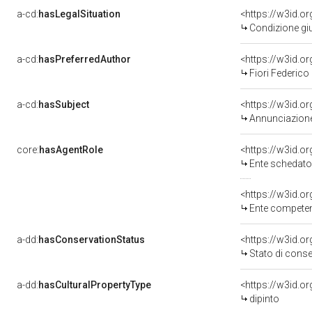
a-cd:
hasLegalSituation
<https://w3id.o
Condizione giu
a-cd:
hasPreferredAuthor
<https://w3id.
Fiori Federico
a-cd:
hasSubject
<https://w3id.
Annunciazion
core:
hasAgentRole
<https://w3id.
Ente schedatore
<https://w3id.o
Ente competent
a-dd:
hasConservationStatus
<https://w3id.o
Stato di cons
a-dd:
hasCulturalPropertyType
<https://w3id.
dipinto