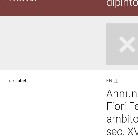
dipint
rdfs:
label
EN
IT
Annunc
Fiori F
ambito
sec. X