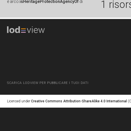
1 risor
è
arco:
isHeritageProtectionAgencyOf
di
SCARICA LODVIEW PER PUBBLICARE I TUOI DATI
Licensed under
Creative Commons Attribution-ShareAlike 4.0 International
(C