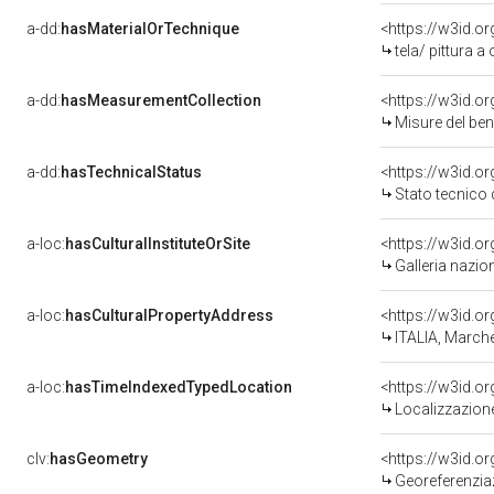
a-dd:
hasMaterialOrTechnique
<https://w3id.or
tela/ pittura a 
a-dd:
hasMeasurementCollection
<https://w3id.
Misure del be
a-dd:
hasTechnicalStatus
<https://w3id.o
Stato tecnico
a-loc:
hasCulturalInstituteOrSite
<https://w3id.o
Galleria nazio
a-loc:
hasCulturalPropertyAddress
<https://w3id.
ITALIA, March
a-loc:
hasTimeIndexedTypedLocation
<https://w3id.
Localizzazione
clv:
hasGeometry
<https://w3id.
Georeferenzia