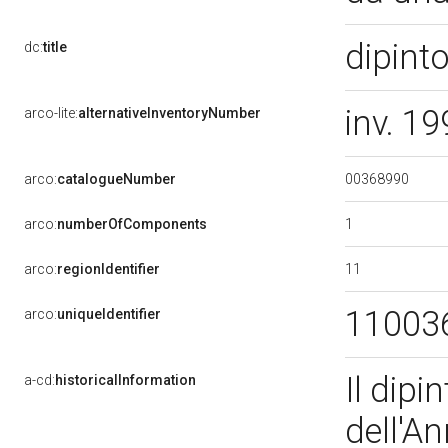
dipint
dc:
title
inv. 1
arco-lite:
alternativeInventoryNumber
00368990
arco:
catalogueNumber
1
arco:
numberOfComponents
11
arco:
regionIdentifier
11003
arco:
uniqueIdentifier
Il dipi
a-cd:
historicalInformation
dell'An