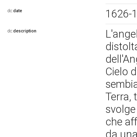
1626-
dc:
date
L'angel
dc:
description
distolt
dell'An
Cielo d
sembia
Terra, 
svolge
che af
da una