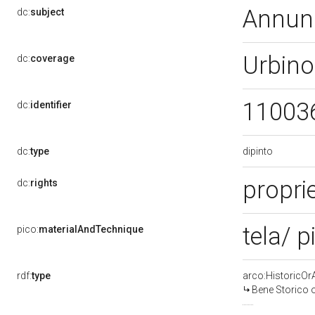
Annun
dc:
subject
Urbino
dc:
coverage
11003
dc:
identifier
dipinto
dc:
type
propri
dc:
rights
tela/ p
pico:
materialAndTechnique
rdf:
type
arco:HistoricOrA
Bene Storico o