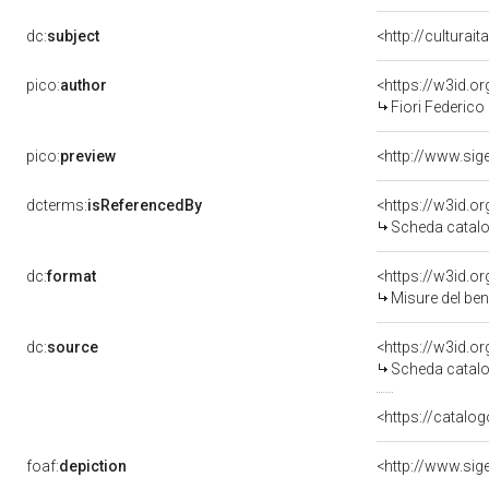
dc:
subject
<http://culturai
pico:
author
<https://w3id.
Fiori Federico
pico:
preview
dcterms:
isReferencedBy
<https://w3id.
Scheda catalo
dc:
format
<https://w3id.
Misure del be
dc:
source
<https://w3id.
Scheda catalo
<https://catalog
foaf:
depiction