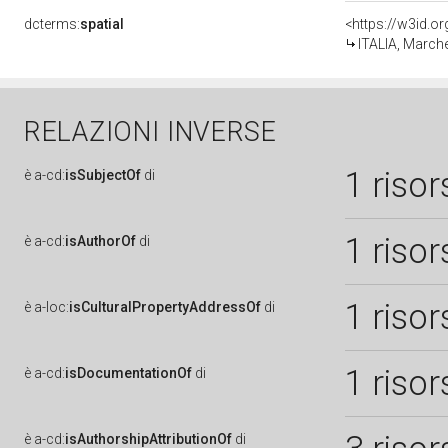
dcterms:
spatial
<https://w3id.
ITALIA, March
RELAZIONI INVERSE
1 risor
è
a-cd:
isSubjectOf
di
1 risor
è
a-cd:
isAuthorOf
di
1 risor
è
a-loc:
isCulturalPropertyAddressOf
di
1 risor
è
a-cd:
isDocumentationOf
di
è
a-cd:
isAuthorshipAttributionOf
di