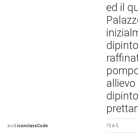
ed il q
Palazz
inizial
dipint
raffina
pompos
allievo
dipint
pretta
73 A 5
a-cd:
iconclassCode