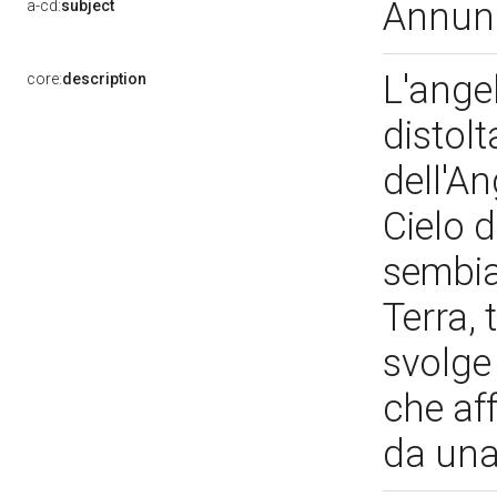
Annun
a-cd:
subject
L'angel
core:
description
distolt
dell'An
Cielo d
sembia
Terra, 
svolge
che af
da una