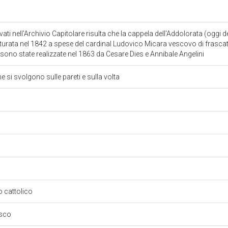
ti nell'Archivio Capitolare risulta che la cappela dell'Addolorata (oggi 
urata nel 1842 a spese del cardinal Ludovico Micara vescovo di frascati
 sono state realizzate nel 1863 da Cesare Dies e Annibale Angelini
he si svolgono sulle pareti e sulla volta
so cattolico
esco