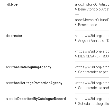
rdf:
type
arco:HistoricOrArtisti
Bene Storico o Artis
arco:MovableCultural
Bene mobile
dc:
creator
<https://w3id.org/a
Angelini Annibale - 
<https://w3id.org/a
DIES CESARE - 183
arco:
hasCataloguingAgency
<https://w3id.org/a
Soprintendenza per i b
arco:
hasHeritageProtectionAgency
<https://w3id.org/a
Soprintendenza arche
a-cat:
isDescribedByCatalogueRecord
<https://w3id.org/a
Scheda catalografi