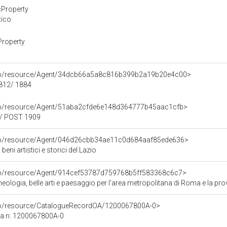
cProperty
tico
Property
rco/resource/Agent/34dcb66a5a8c816b399b2a19b20e4c00>
1812/ 1884
rco/resource/Agent/51aba2cfde6e148d364777b45aac1cfb>
0/ POST 1909
rco/resource/Agent/046d26cbb34ae11c0d684aaf85ede636>
eni artistici e storici del Lazio
rco/resource/Agent/914cef53787d759768b5ff583368c6c7>
ologia, belle arti e paesaggio per l'area metropolitana di Roma e la provi
rco/resource/CatalogueRecordOA/1200067800A-0>
ca n: 1200067800A-0