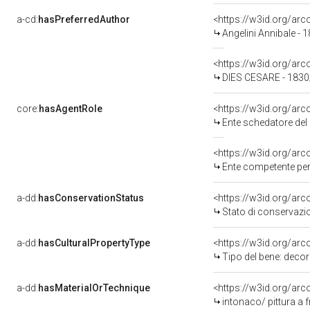
a-cd:
hasPreferredAuthor
<https://w3id.org/a
Angelini Annibale - 
<https://w3id.org/a
DIES CESARE - 183
core:
hasAgentRole
<https://w3id.org/ar
Ente schedatore del 
<https://w3id.org/ar
Ente competente per 
a-dd:
hasConservationStatus
<https://w3id.org/ar
Stato di conservazi
a-dd:
hasCulturalPropertyType
<https://w3id.org/a
Tipo del bene: decor
a-dd:
hasMaterialOrTechnique
<https://w3id.org/arc
intonaco/ pittura a 