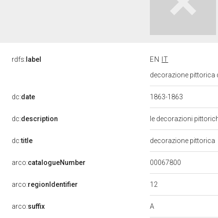
rdfs:
label
EN
IT
decorazione pittorica 
dc:
date
1863-1863
dc:
description
le decorazioni pittoric
dc:
title
decorazione pittorica
00067800
arco:
catalogueNumber
12
arco:
regionIdentifier
A
arco:
suffix