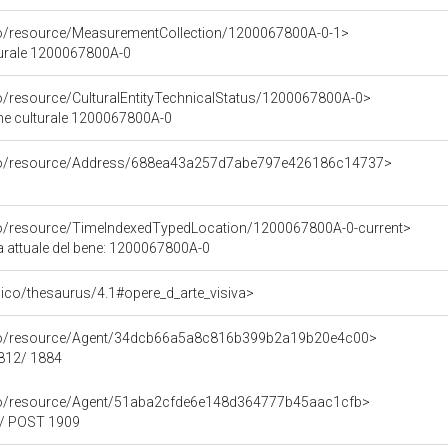
co/resource/MeasurementCollection/1200067800A-0-1>
turale 1200067800A-0
co/resource/CulturalEntityTechnicalStatus/1200067800A-0>
ene culturale 1200067800A-0
rco/resource/Address/688ea43a257d7abe797e426186c14737>
co/resource/TimeIndexedTypedLocation/1200067800A-0-current>
ca attuale del bene: 1200067800A-0
it/pico/thesaurus/4.1#opere_d_arte_visiva>
rco/resource/Agent/34dcb66a5a8c816b399b2a19b20e4c00>
1812/ 1884
rco/resource/Agent/51aba2cfde6e148d364777b45aac1cfb>
0/ POST 1909