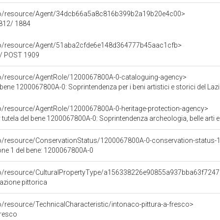
rco/resource/Agent/34dcb66a5a8c816b399b2a19b20e4c00>
1812/ 1884
rco/resource/Agent/51aba2cfde6e148d364777b45aac1cfb>
0/ POST 1909
co/resource/AgentRole/1200067800A-0-cataloguing-agency>
bene 1200067800A-0: Soprintendenza per i beni artistici e storici del Laz
co/resource/AgentRole/1200067800A-0-heritage-protection-agency>
tutela del bene 1200067800A-0: Soprintendenza archeologia, belle arti e 
co/resource/ConservationStatus/1200067800A-0-conservation-status-
one 1 del bene: 1200067800A-0
rco/resource/CulturalPropertyType/a156338226e90855a937bba63f724
azione pittorica
o/resource/TechnicalCharacteristic/intonaco-pittura-a-fresco>
fresco