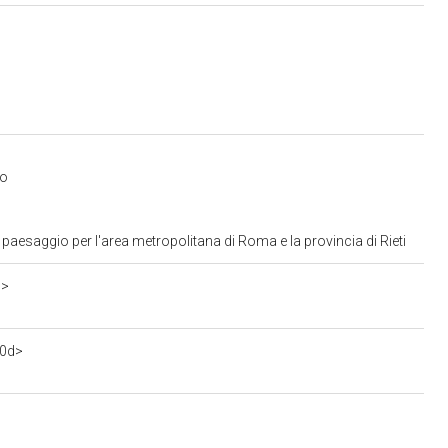
io
paesaggio per l'area metropolitana di Roma e la provincia di Rieti
1>
70d>