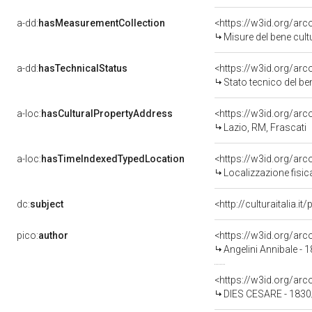
a-dd:
hasMeasurementCollection
<https://w3id.org/ar
Misure del bene cul
a-dd:
hasTechnicalStatus
<https://w3id.org/ar
Stato tecnico del b
a-loc:
hasCulturalPropertyAddress
<https://w3id.org/a
Lazio, RM, Frascati
a-loc:
hasTimeIndexedTypedLocation
<https://w3id.org/ar
Localizzazione fisi
dc:
subject
<http://culturaitalia.
pico:
author
<https://w3id.org/a
Angelini Annibale - 
<https://w3id.org/a
DIES CESARE - 183