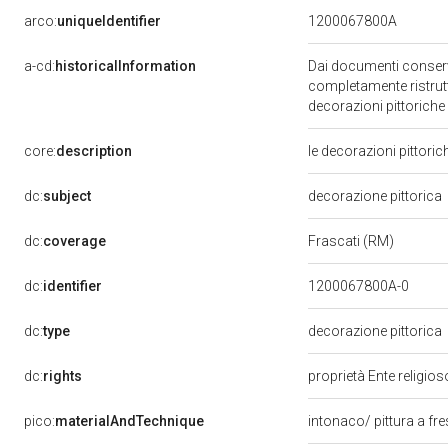
arco:
uniqueIdentifier
1200067800A
a-cd:
historicalInformation
Dai documenti conserva
completamente ristrutt
decorazioni pittoriche
core:
description
le decorazioni pittoric
dc:
subject
decorazione pittorica
dc:
coverage
Frascati (RM)
dc:
identifier
1200067800A-0
dc:
type
decorazione pittorica
dc:
rights
proprietà Ente religio
pico:
materialAndTechnique
intonaco/ pittura a fr