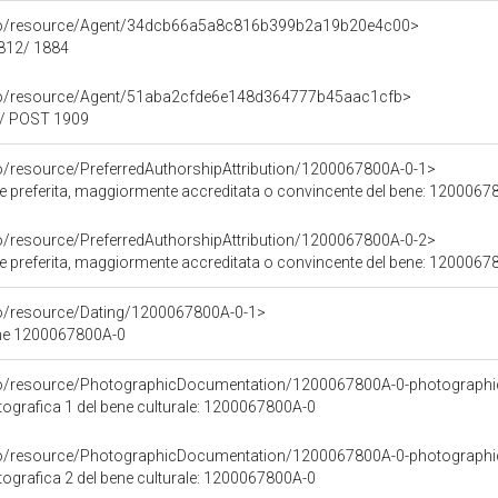
rco/resource/Agent/34dcb66a5a8c816b399b2a19b20e4c00>
1812/ 1884
rco/resource/Agent/51aba2cfde6e148d364777b45aac1cfb>
0/ POST 1909
co/resource/PreferredAuthorshipAttribution/1200067800A-0-1>
ore preferita, maggiormente accreditata o convincente del bene: 120006
co/resource/PreferredAuthorshipAttribution/1200067800A-0-2>
ore preferita, maggiormente accreditata o convincente del bene: 120006
co/resource/Dating/1200067800A-0-1>
ene 1200067800A-0
rco/resource/PhotographicDocumentation/1200067800A-0-photographi
grafica 1 del bene culturale: 1200067800A-0
rco/resource/PhotographicDocumentation/1200067800A-0-photographi
grafica 2 del bene culturale: 1200067800A-0