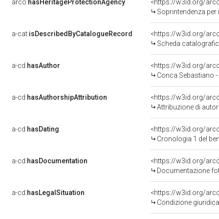
arco:
hasHeritageProtectionAgency
<https://w3id.org/a
Soprintendenza per i B
a-cat:
isDescribedByCatalogueRecord
<https://w3id.org/a
Scheda catalografi
a-cd:
hasAuthor
<https://w3id.org/a
Conca Sebastiano -
a-cd:
hasAuthorshipAttribution
<https://w3id.org/ar
Attribuzione di aut
a-cd:
hasDating
<https://w3id.org/ar
Cronologia 1 del b
a-cd:
hasDocumentation
Documentazione foto
a-cd:
hasLegalSituation
Condizione giuridica