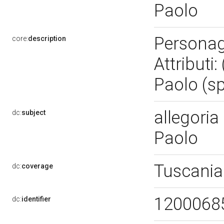
Paolo
Personagg
core:
description
Attributi:
Paolo (s
allegoria 
dc:
subject
Paolo
Tuscania
dc:
coverage
1200068
dc:
identifier