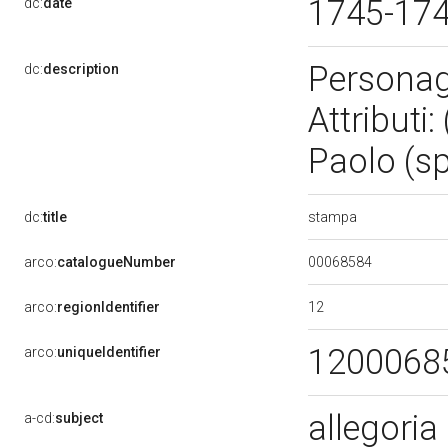
1745-17
dc:
date
Personagg
dc:
description
Attributi:
Paolo (s
stampa
dc:
title
00068584
arco:
catalogueNumber
12
arco:
regionIdentifier
1200068
arco:
uniqueIdentifier
allegoria 
a-cd:
subject