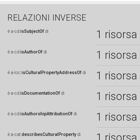
RELAZIONI INVERSE
1 risorsa
è
a-cd:
isSubjectOf
di
1 risorsa
è
a-cd:
isAuthorOf
di
1 risorsa
è
a-loc:
isCulturalPropertyAddressOf
di
1 risorsa
è
a-cd:
isDocumentationOf
di
1 risorsa
è
a-cd:
isAuthorshipAttributionOf
di
1 risorsa
è
a-cat:
describesCulturalProperty
di