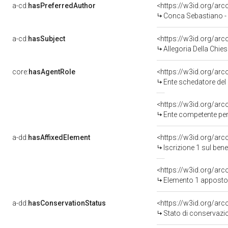
a-cd:
hasPreferredAuthor
<https://w3id.org/a
Conca Sebastiano -
a-cd:
hasSubject
<https://w3id.org/a
Allegoria Della Chies
core:
hasAgentRole
<https://w3id.org/ar
Ente schedatore del 
<https://w3id.org/ar
Ente competente per tutela del b
a-dd:
hasAffixedElement
<https://w3id.org/arc
Iscrizione 1 sul be
<https://w3id.org/ar
Elemento 1 apposto
a-dd:
hasConservationStatus
<https://w3id.org/ar
Stato di conservazi