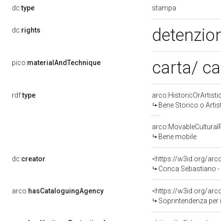
stampa
dc:
type
detenzion
dc:
rights
carta/ c
pico:
materialAndTechnique
rdf:
type
arco:HistoricOrArtisti
Bene Storico o Artis
arco:MovableCultural
Bene mobile
dc:
creator
<https://w3id.org/a
Conca Sebastiano -
arco:
hasCataloguingAgency
<https://w3id.org/a
Soprintendenza per i b