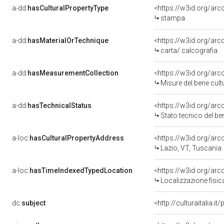
a-dd:
hasCulturalPropertyType
<https://w3id.org/a
stampa
a-dd:
hasMaterialOrTechnique
<https://w3id.org/arc
carta/ calcografia
a-dd:
hasMeasurementCollection
<https://w3id.org/ar
Misure del bene cul
a-dd:
hasTechnicalStatus
<https://w3id.org/ar
Stato tecnico del b
a-loc:
hasCulturalPropertyAddress
<https://w3id.org/a
Lazio, VT, Tuscania
a-loc:
hasTimeIndexedTypedLocation
<https://w3id.org/ar
Localizzazione fisic
dc:
subject
<http://culturaitalia.