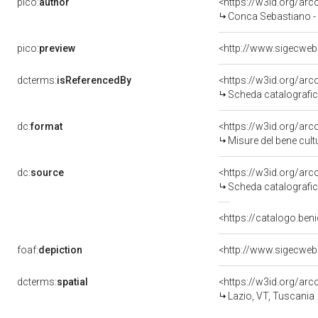
pico:
author
<https://w3id.org/a
Conca Sebastiano -
pico:
preview
dcterms:
isReferencedBy
<https://w3id.org/a
Scheda catalografi
dc:
format
<https://w3id.org/ar
Misure del bene cul
dc:
source
<https://w3id.org/a
Scheda catalografi
<https://catalogo.beni
foaf:
depiction
dcterms:
spatial
<https://w3id.org/a
Lazio, VT, Tuscania