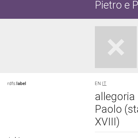
Pietro e 
rdfs:
label
EN
IT
allegoria 
Paolo (s
XVIII)