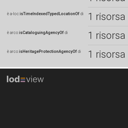
1 risorsa
è
a-loc:
isTimeIndexedTypedLocationOf
di
1 risorsa
è
arco:
isCataloguingAgencyOf
di
1 risorsa
è
arco:
isHeritageProtectionAgencyOf
di