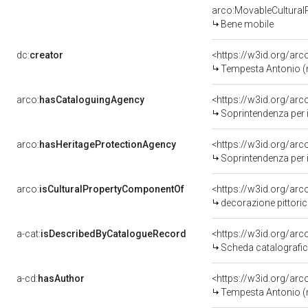
arco:MovableCultural
Bene mobile
dc:
creator
<https://w3id.org/a
Tempesta Antonio (
arco:
hasCataloguingAgency
<https://w3id.org/a
Soprintendenza per i b
arco:
hasHeritageProtectionAgency
<https://w3id.org/a
Soprintendenza per i B
arco:
isCulturalPropertyComponentOf
<https://w3id.org/ar
decorazione pittorica, ciclo di Cesar
a-cat:
isDescribedByCatalogueRecord
<https://w3id.org/a
Scheda catalografi
a-cd:
hasAuthor
<https://w3id.org/a
Tempesta Antonio (