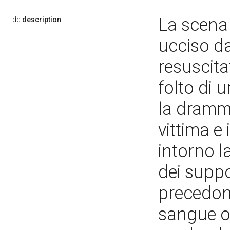
La scena 
dc:
description
ucciso da
resuscit
folto di 
la dramma
vittima e
intorno l
dei suppo
precedono
sangue o