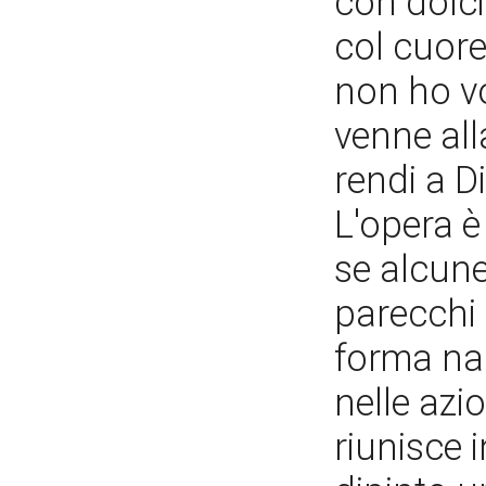
con dolci
col cuore
non ho v
venne all
rendi a D
L'opera è
se alcune
parecchi 
forma nar
nelle azi
riunisce 