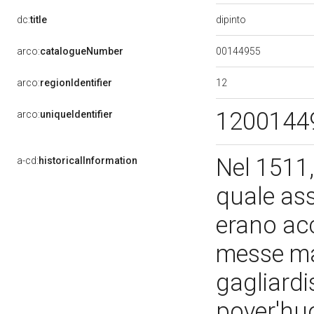
dipinto
dc:
title
00144955
arco:
catalogueNumber
12
arco:
regionIdentifier
1200144
arco:
uniqueIdentifier
Nel 1511,
a-cd:
historicalInformation
quale ass
erano acc
messe ma
gagliardi
pover'huo