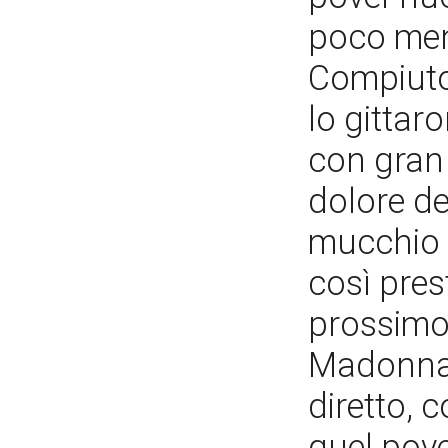
poco meno
Compiuto 
lo gittar
con gran 
dolore de
mucchio d
così pres
prossimo
Madonna d
diretto, 
quel pove