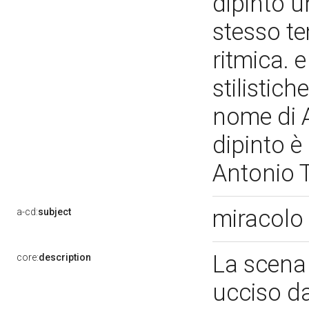
dipinto u
stesso te
ritmica. 
stilistich
nome di A
dipinto è
Antonio
miracolo
a-cd:
subject
La scena 
core:
description
ucciso da