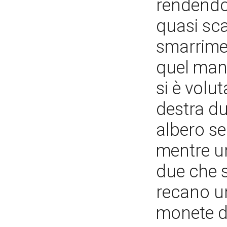
rendendos
quasi sc
smarrimen
quel mant
si è volu
destra du
albero s
mentre un
due che s
recano u
monete d