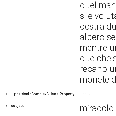
quel mant
si è volu
destra du
albero s
mentre un
due che s
recano u
monete d
lunetta
a-dd:
positionInComplexCulturalProperty
miracolo
dc:
subject