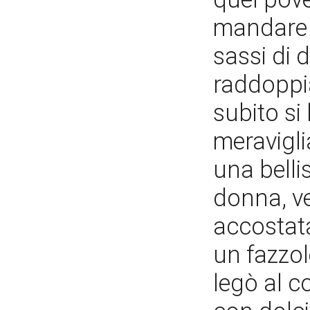
mandare f
sassi di
raddoppia
subito si 
meravigli
una bell
donna, ve
accostata
un fazzol
legò al c