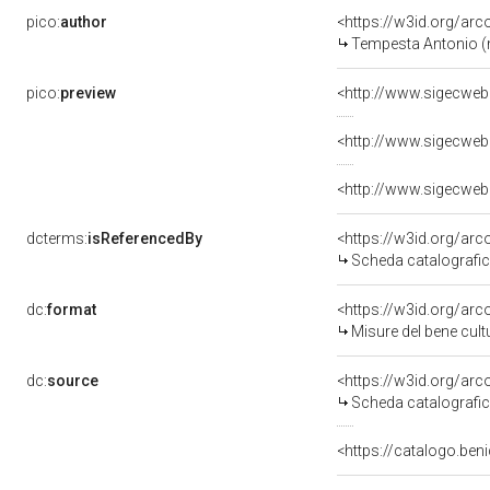
pico:
author
<https://w3id.org/a
Tempesta Antonio (
pico:
preview
dcterms:
isReferencedBy
<https://w3id.org/a
Scheda catalografi
dc:
format
<https://w3id.org/ar
Misure del bene cul
dc:
source
<https://w3id.org/a
Scheda catalografi
<https://catalogo.beni