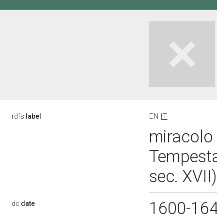
rdfs:
label
EN
IT
miracolo 
Tempesta
sec. XVII
1600-16
dc:
date