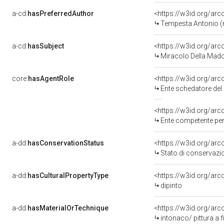
a-cd:
hasPreferredAuthor
<https://w3id.org/a
Tempesta Antonio (
a-cd:
hasSubject
<https://w3id.org/a
Miracolo Della Mad
core:
hasAgentRole
<https://w3id.org/ar
Ente schedatore del 
<https://w3id.org/ar
Ente competente per tutela del be
a-dd:
hasConservationStatus
<https://w3id.org/ar
Stato di conservazi
a-dd:
hasCulturalPropertyType
<https://w3id.org/a
dipinto
a-dd:
hasMaterialOrTechnique
<https://w3id.org/arc
intonaco/ pittura a 