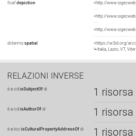
foaf:
depiction
dcterms:
spatial
<https://w3id.org/a
Italia, Lazio, VT, Vite
RELAZIONI INVERSE
1 risorsa
è
a-cd:
isSubjectOf
di
1 risorsa
è
a-cd:
isAuthorOf
di
1 risorsa
è
a-loc:
isCulturalPropertyAddressOf
di