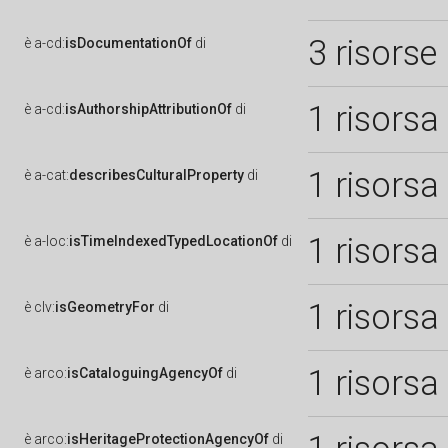
3 risorse
è
a-cd:
isDocumentationOf
di
1 risorsa
è
a-cd:
isAuthorshipAttributionOf
di
1 risorsa
è
a-cat:
describesCulturalProperty
di
1 risorsa
è
a-loc:
isTimeIndexedTypedLocationOf
di
1 risorsa
è
clv:
isGeometryFor
di
1 risorsa
è
arco:
isCataloguingAgencyOf
di
è
arco:
isHeritageProtectionAgencyOf
di