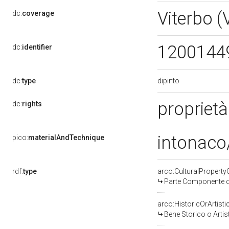
Viterbo 
dc:
coverage
1200144
dc:
identifier
dipinto
dc:
type
propriet
dc:
rights
intonaco/
pico:
materialAndTechnique
rdf:
type
arco:CulturalPropert
Parte Componente di
arco:HistoricOrArtisti
Bene Storico o Artis