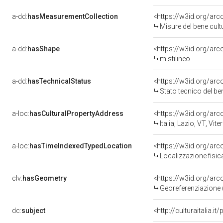
a-dd:
hasMeasurementCollection
<https://w3id.org/ar
Misure del bene cul
a-dd:
hasShape
<https://w3id.org/arc
mistilineo
a-dd:
hasTechnicalStatus
<https://w3id.org/ar
Stato tecnico del b
a-loc:
hasCulturalPropertyAddress
<https://w3id.org/a
Italia, Lazio, VT, Vite
a-loc:
hasTimeIndexedTypedLocation
<https://w3id.org/ar
Localizzazione fisic
clv:
hasGeometry
<https://w3id.org/ar
Georeferenziazione 
dc:
subject
<http://culturaitalia.