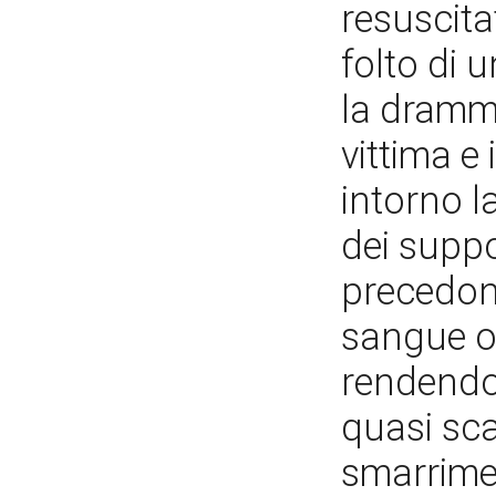
resuscit
folto di 
la dramma
vittima e
intorno l
dei suppo
precedono
sangue o
rendendos
quasi sc
smarrimen