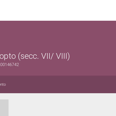
to (secc. VII/ VIII)
1200146742
ento