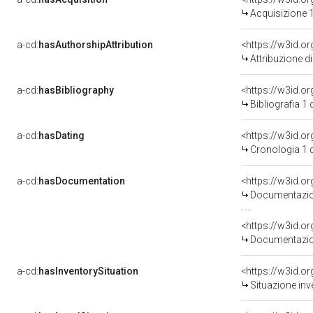
Acquisizione 1
a-cd:
hasAuthorshipAttribution
<https://w3id.o
Attribuzione d
a-cd:
hasBibliography
<https://w3id.o
Bibliografia 1
a-cd:
hasDating
<https://w3id.
Cronologia 1 
a-cd:
hasDocumentation
<https://w3id.
Documentazion
<https://w3id.
Documentazion
a-cd:
hasInventorySituation
<https://w3id.o
Situazione inv