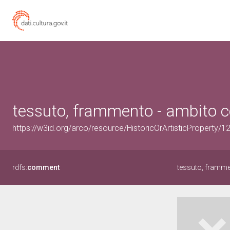
tessuto, frammento - ambito cop
https://w3id.org/arco/resource/HistoricOrArtisticProperty/
rdfs:
comment
tessuto, framm