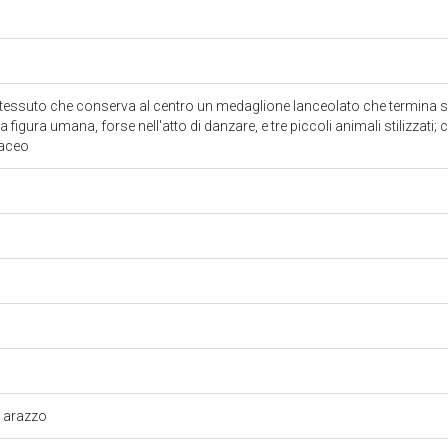
essuto che conserva al centro un medaglione lanceolato che termina su
na figura umana, forse nell'atto di danzare, e tre piccoli animali stilizzati; 
laceo
d arazzo