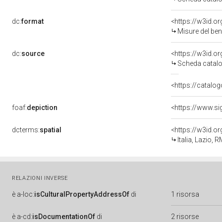
dc:
format
<https://w3id.
Misure del be
dc:
source
<https://w3id.
Scheda catalo
<https://catalog
foaf:
depiction
<https://www.si
dcterms:
spatial
<https://w3id.
Italia, Lazio,
RELAZIONI INVERSE
è
a-loc:
isCulturalPropertyAddressOf
di
1 risorsa
è
a-cd:
isDocumentationOf
di
2 risorse