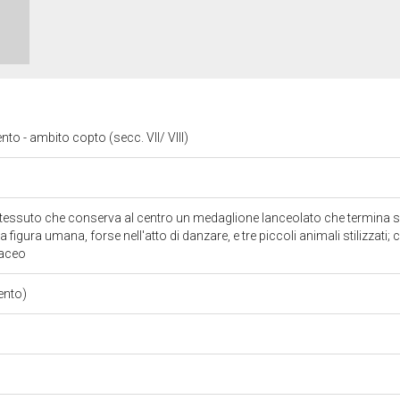
to - ambito copto (secc. VII/ VIII)
essuto che conserva al centro un medaglione lanceolato che termina su
na figura umana, forse nell'atto di danzare, e tre piccoli animali stilizzati; 
laceo
ento)