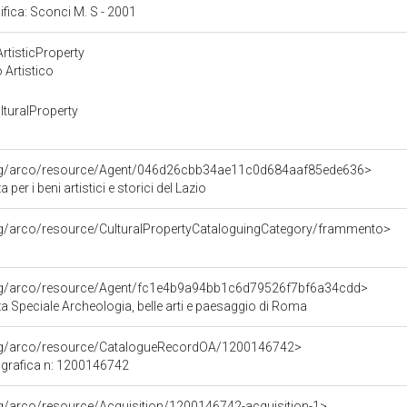
cifica: Sconci M. S - 2001
rtisticProperty
 Artistico
turalProperty
org/arco/resource/Agent/046d26cbb34ae11c0d684aaf85ede636>
per i beni artistici e storici del Lazio
rg/arco/resource/CulturalPropertyCataloguingCategory/frammento>
org/arco/resource/Agent/fc1e4b9a94bb1c6d79526f7bf6a34cdd>
 Speciale Archeologia, belle arti e paesaggio di Roma
org/arco/resource/CatalogueRecordOA/1200146742>
grafica n: 1200146742
rg/arco/resource/Acquisition/1200146742-acquisition-1>