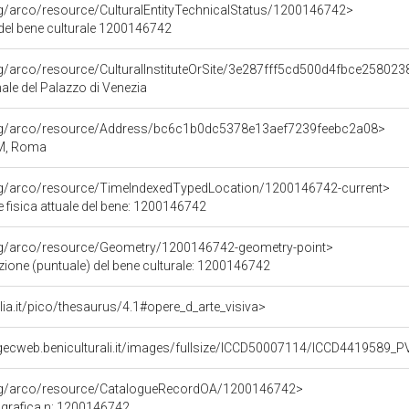
rg/arco/resource/CulturalEntityTechnicalStatus/1200146742>
 del bene culturale 1200146742
rg/arco/resource/CulturalInstituteOrSite/3e287fff5cd500d4fbce25802
le del Palazzo di Venezia
org/arco/resource/Address/bc6c1b0dc5378e13aef7239feebc2a08>
 RM, Roma
org/arco/resource/TimeIndexedTypedLocation/1200146742-current>
 fisica attuale del bene: 1200146742
org/arco/resource/Geometry/1200146742-geometry-point>
zione (puntuale) del bene culturale: 1200146742
talia.it/pico/thesaurus/4.1#opere_d_arte_visiva>
gecweb.beniculturali.it/images/fullsize/ICCD50007114/ICCD4419589_
org/arco/resource/CatalogueRecordOA/1200146742>
grafica n: 1200146742