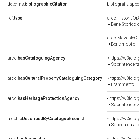
dcterms:
bibliographicCitation
bibliografia spe
rdf:
type
arco:HistoricOrA
Bene Storico o
arco:MovableCul
Bene mobile
arco:
hasCataloguingAgency
<https://w3id.
Soprintendenza 
arco:
hasCulturalPropertyCataloguingCategory
<https://w3id.o
Frammento
arco:
hasHeritageProtectionAgency
<https://w3id.
Soprintendenza
a-cat:
isDescribedByCatalogueRecord
<https://w3id.
Scheda catalo
a-cd:
hasAcquisition
<https://w3id.o