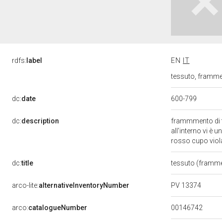
rdfs:
label
EN
IT
tessuto, frammen
600-799
dc:
date
dc:
description
frammmento di t
all'interno vi è u
rosso cupo vio
dc:
title
tessuto (framm
PV 13374
arco-lite:
alternativeInventoryNumber
00146742
arco:
catalogueNumber