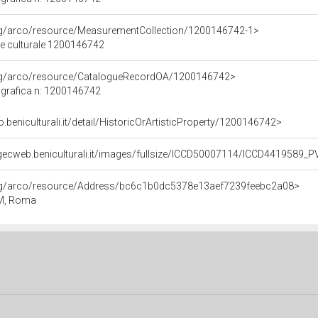
org/arco/resource/MeasurementCollection/1200146742-1>
ne culturale 1200146742
org/arco/resource/CatalogueRecordOA/1200146742>
grafica n: 1200146742
o.beniculturali.it/detail/HistoricOrArtisticProperty/1200146742>
gecweb.beniculturali.it/images/fullsize/ICCD50007114/ICCD4419589_
org/arco/resource/Address/bc6c1b0dc5378e13aef7239feebc2a08>
 RM, Roma