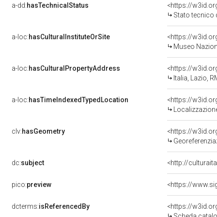
a-dd:
hasTechnicalStatus
<https://w3id.o
Stato tecnico
a-loc:
hasCulturalInstituteOrSite
<https://w3id.o
Museo Naziona
a-loc:
hasCulturalPropertyAddress
<https://w3id.
Italia, Lazio,
a-loc:
hasTimeIndexedTypedLocation
<https://w3id.
Localizzazione
clv:
hasGeometry
<https://w3id.
Georeferenzia
dc:
subject
<http://culturai
pico:
preview
<https://www.si
dcterms:
isReferencedBy
<https://w3id.
Scheda catalo