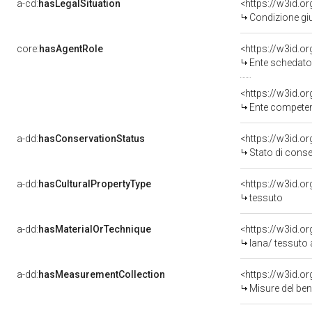
a-cd:
hasLegalSituation
<https://w3id.o
Condizione giu
core:
hasAgentRole
<https://w3id.
Ente schedator
<https://w3id.o
Ente competent
a-dd:
hasConservationStatus
<https://w3id.o
Stato di cons
a-dd:
hasCulturalPropertyType
<https://w3id.
tessuto
a-dd:
hasMaterialOrTechnique
<https://w3id.o
lana/ tessuto
a-dd:
hasMeasurementCollection
<https://w3id.
Misure del be