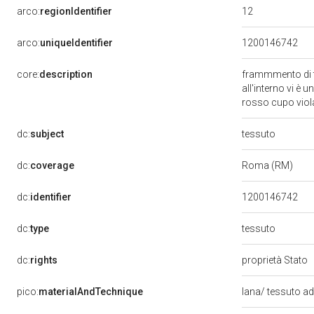
12
arco:
regionIdentifier
arco:
uniqueIdentifier
1200146742
core:
description
frammmento di t
all'interno vi è u
rosso cupo vio
tessuto
dc:
subject
dc:
coverage
Roma (RM)
dc:
identifier
1200146742
tessuto
dc:
type
dc:
rights
proprietà Stato
pico:
materialAndTechnique
lana/ tessuto a