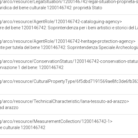
rg/arco/resource/LegalSituation/1200146742-legal-situation-proprieta-
ridica del bene culturale 1200146742: proprietà Stato
org/arco/resource/AgentRole/1200146742-cataloguing-agency>
e del bene 1200146742: Soprintendenza per i beni artistici e storici del L
rg/arco/resource/AgentRole/1200146742-heritage-protection-agency>
e per tutela del bene 1200146742: Soprintendenza Speciale Archeologia
rg/arco/resource/ConservationStatus/1200146742-conservation-statu
ervazione 1 del bene: 1200146742
org/arco/resource/CulturalPropertyType/6f5dbd7191569ae8fc3de6fb3
rg/arco/resource/TechnicalCharacteristic/lana-tessuto-ad-arazzo>
 ad arazzo
org/arco/resource/MeasurementCollection/1200146742-1>
ne culturale 1200146742