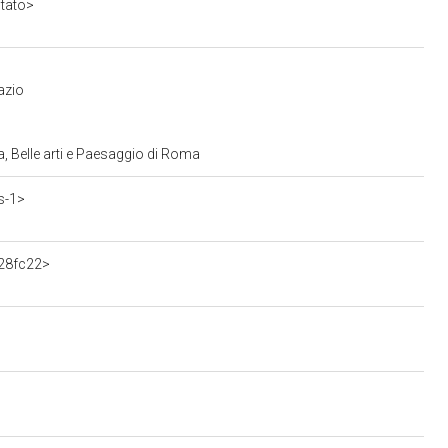
stato>
azio
, Belle arti e Paesaggio di Roma
s-1>
628fc22>