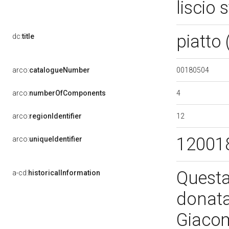
liscio
piatto 
dc:
title
00180504
arco:
catalogueNumber
4
arco:
numberOfComponents
12
arco:
regionIdentifier
12001
arco:
uniqueIdentifier
Questa 
a-cd:
historicalInformation
donata
Giacom