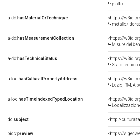
piatto
a-dd:
hasMaterialOrTechnique
<https://w3id.o
metallo/ dora
a-dd:
hasMeasurementCollection
<https://w3id.
Misure del be
a-dd:
hasTechnicalStatus
<https://w3id.o
Stato tecnico
a-loc:
hasCulturalPropertyAddress
<https://w3id.
Lazio, RM, Alb
a-loc:
hasTimeIndexedTypedLocation
<https://w3id.
Localizzazione
dc:
subject
<http://culturai
pico:
preview