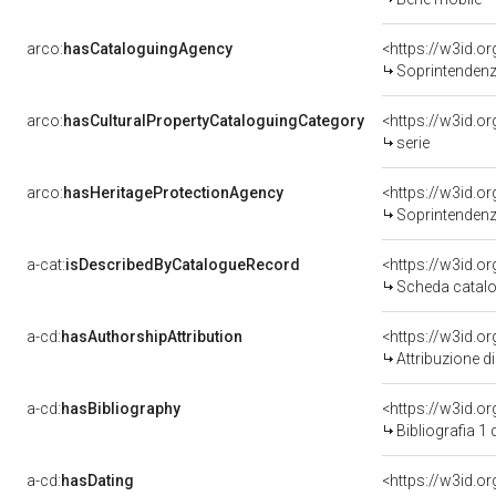
arco:
hasCataloguingAgency
<https://w3id.
Soprintendenza 
arco:
hasCulturalPropertyCataloguingCategory
<https://w3id.o
serie
arco:
hasHeritageProtectionAgency
<https://w3id.
Soprintendenza a
a-cat:
isDescribedByCatalogueRecord
<https://w3id.
Scheda catalo
a-cd:
hasAuthorshipAttribution
Attribuzione d
a-cd:
hasBibliography
<https://w3id.o
Bibliografia 1
a-cd:
hasDating
<https://w3id.