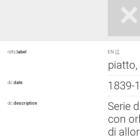
rdfs:
label
EN
IT
piatto,
1839-
dc:
date
Serie d
dc:
description
con or
di allo