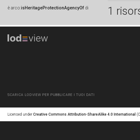
1 risor
è
arco:
isHeritageProtectionAgencyOf
di
SCARICA LODVIEW PER PUBBLICARE I TUOI DATI
Licensed under
Creative Commons Attribution-ShareAlike 4.0 International
(C