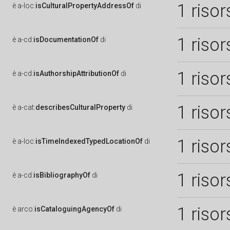
1 risor
è
a-loc:
isCulturalPropertyAddressOf
di
1 risor
è
a-cd:
isDocumentationOf
di
1 risor
è
a-cd:
isAuthorshipAttributionOf
di
1 risor
è
a-cat:
describesCulturalProperty
di
1 risor
è
a-loc:
isTimeIndexedTypedLocationOf
di
1 risor
è
a-cd:
isBibliographyOf
di
1 risor
è
arco:
isCataloguingAgencyOf
di