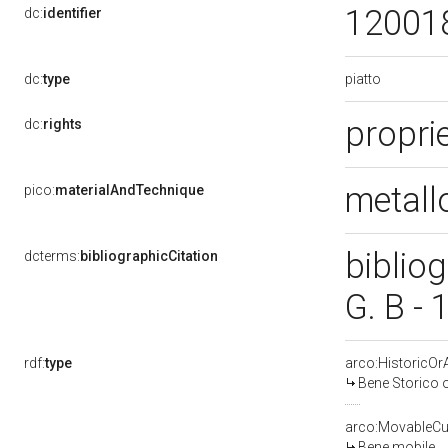
12001
dc:
identifier
piatto
dc:
type
proprie
dc:
rights
metall
pico:
materialAndTechnique
bibliog
dcterms:
bibliographicCitation
G. B -
rdf:
type
arco:HistoricOrA
Bene Storico o
arco:MovableCul
Bene mobile