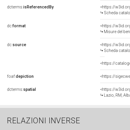
dcterms:
isReferencedBy
<https://w3id.
Scheda catalo
dc:
format
<https://w3id.
Misure del be
dc:
source
<https://w3id.
Scheda catalo
<https://catalog
foaf:
depiction
dcterms:
spatial
<https://w3id.
Lazio, RM, Alb
RELAZIONI INVERSE