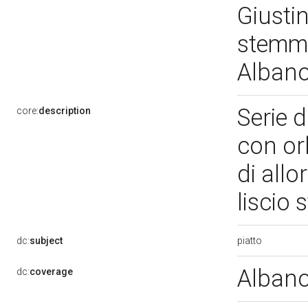
Giustin
stemma
Albano
Serie d
core:
description
con or
di allo
liscio
piatto
dc:
subject
Albano
dc:
coverage