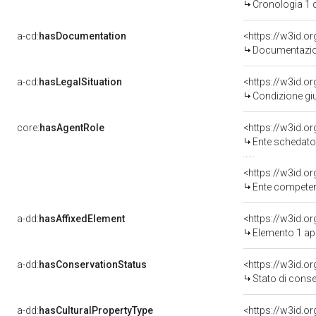
Cronologia 1 
a-cd:
hasDocumentation
Documentazion
a-cd:
hasLegalSituation
Condizione giu
core:
hasAgentRole
<https://w3id.
Ente schedator
<https://w3id.o
Ente competente per tut
a-dd:
hasAffixedElement
<https://w3id.
Elemento 1 a
a-dd:
hasConservationStatus
<https://w3id.o
Stato di cons
a-dd:
hasCulturalPropertyType