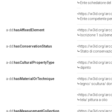
Ente schedatore del 
<https://w3id.org/ar
Ente competente per tute
a-dd:
hasAffixedElement
<https://w3id.org/arc
Iscrizione 1 sul be
a-dd:
hasConservationStatus
<https://w3id.org/ar
Stato di conservazi
a-dd:
hasCulturalPropertyType
<https://w3id.org/a
dipinto
a-dd:
hasMaterialOrTechnique
<https://w3id.org/arc
legno/ scultura/ dor
<https://w3id.org/arco
tela/ pittura a olio
a-dd:
hasMeasurementCollection
<https://w3id.org/ar