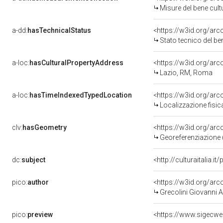
Misure del bene cul
a-dd:
hasTechnicalStatus
<https://w3id.org/ar
Stato tecnico del b
a-loc:
hasCulturalPropertyAddress
<https://w3id.org/a
Lazio, RM, Roma
a-loc:
hasTimeIndexedTypedLocation
<https://w3id.org/ar
Localizzazione fisic
clv:
hasGeometry
<https://w3id.org/ar
Georeferenziazione 
dc:
subject
<http://culturaitalia.
pico:
author
<https://w3id.org/a
Grecolini Giovanni 
pico:
preview