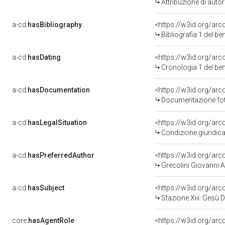
Attribuzione di aut
a-cd:
hasBibliography
<https://w3id.org/ar
Bibliografia 1 del b
a-cd:
hasDating
<https://w3id.org/ar
Cronologia 1 del b
a-cd:
hasDocumentation
Documentazione foto
a-cd:
hasLegalSituation
Condizione giuridica
a-cd:
hasPreferredAuthor
<https://w3id.org/a
Grecolini Giovanni 
a-cd:
hasSubject
<https://w3id.org/a
Stazione Xiii: Gesù 
core:
hasAgentRole
<https://w3id.org/ar