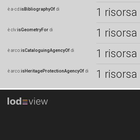
1 risorsa
è
a-cd:
isBibliographyOf
di
1 risorsa
è
clv:
isGeometryFor
di
1 risorsa
è
arco:
isCataloguingAgencyOf
di
1 risorsa
è
arco:
isHeritageProtectionAgencyOf
di