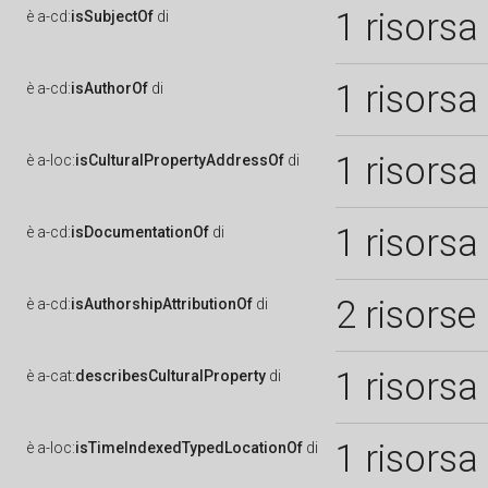
1 risorsa
è
a-cd:
isSubjectOf
di
1 risorsa
è
a-cd:
isAuthorOf
di
1 risorsa
è
a-loc:
isCulturalPropertyAddressOf
di
1 risorsa
è
a-cd:
isDocumentationOf
di
2 risorse
è
a-cd:
isAuthorshipAttributionOf
di
1 risorsa
è
a-cat:
describesCulturalProperty
di
1 risorsa
è
a-loc:
isTimeIndexedTypedLocationOf
di