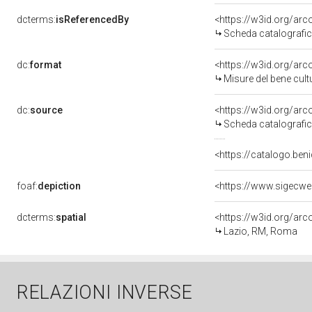
dcterms:
isReferencedBy
<https://w3id.org/a
Scheda catalografi
dc:
format
<https://w3id.org/ar
Misure del bene cul
dc:
source
<https://w3id.org/a
Scheda catalografi
<https://catalogo.beni
foaf:
depiction
dcterms:
spatial
<https://w3id.org/a
Lazio, RM, Roma
RELAZIONI INVERSE