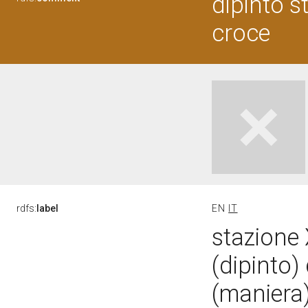
dipinto s
croce
rdfs:
label
EN
IT
stazione 
(dipinto)
(maniera