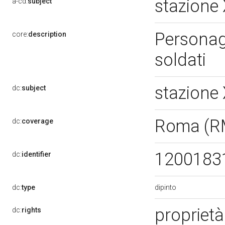
stazione 
a-cd:
subject
Personagg
core:
description
soldati
stazione 
dc:
subject
Roma (R
dc:
coverage
1200183
dc:
identifier
dipinto
dc:
type
proprietà
dc:
rights