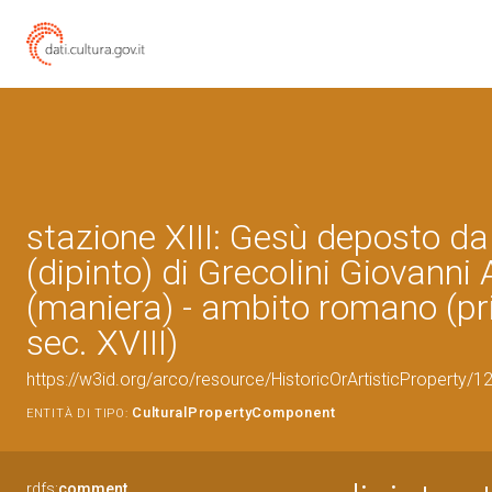
stazione XIII: Gesù deposto da
(dipinto) di Grecolini Giovanni
(maniera) - ambito romano (p
sec. XVIII)
https://w3id.org/arco/resource/HistoricOrArtisticProperty
CulturalPropertyComponent
ENTITÀ DI TIPO:
rdfs:
comment