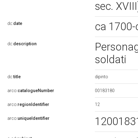
sec. XVII
ca 1700-
dc:
date
Personagg
dc:
description
soldati
dipinto
dc:
title
00183180
arco:
catalogueNumber
12
arco:
regionIdentifier
1200183
arco:
uniqueIdentifier