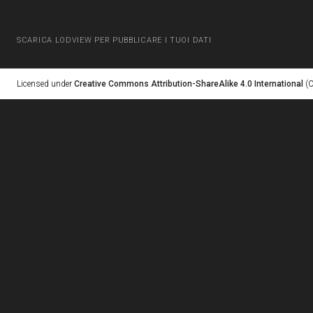
SCARICA LODVIEW PER PUBBLICARE I TUOI DATI
Licensed under
Creative Commons Attribution-ShareAlike 4.0 International
(C