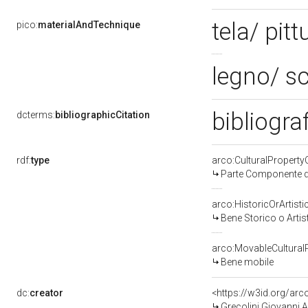
tela/ pitt
pico:
materialAndTechnique
legno/ sc
bibliograf
dcterms:
bibliographicCitation
rdf:
type
arco:CulturalPropert
Parte Componente di
arco:HistoricOrArtisti
Bene Storico o Artis
arco:MovableCultural
Bene mobile
dc:
creator
<https://w3id.org/a
Grecolini Giovanni 