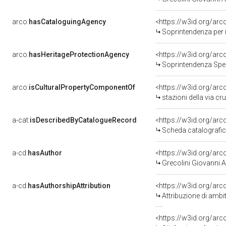
arco:
hasCataloguingAgency
<https://w3id.org/a
Soprintendenza per i b
arco:
hasHeritageProtectionAgency
<https://w3id.org/a
Soprintendenza Spec
arco:
isCulturalPropertyComponentOf
<https://w3id.org/ar
stazioni della via crucis
a-cat:
isDescribedByCatalogueRecord
<https://w3id.org/a
Scheda catalografi
a-cd:
hasAuthor
<https://w3id.org/a
Grecolini Giovanni 
a-cd:
hasAuthorshipAttribution
Attribuzione di ambi
<https://w3id.org/ar