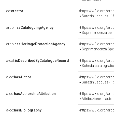
dc:
creator
<https://w3id.org/a
Sarazin Jacques - 
arco:
hasCataloguingAgency
<https://w3id.org/a
Soprintendenza per i b
arco:
hasHeritageProtectionAgency
<https://w3id.org/a
Soprintendenza Spec
a-cat:
isDescribedByCatalogueRecord
<https://w3id.org/a
Scheda catalografi
a-cd:
hasAuthor
<https://w3id.org/a
Sarazin Jacques - 
a-cd:
hasAuthorshipAttribution
<https://w3id.org/ar
Attribuzione di aut
a-cd:
hasBibliography
<https://w3id.org/ar