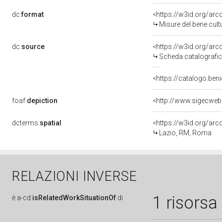
dc:
format
<https://w3id.org/ar
Misure del bene cul
dc:
source
<https://w3id.org/a
Scheda catalografi
<https://catalogo.beni
foaf:
depiction
dcterms:
spatial
<https://w3id.org/a
Lazio, RM, Roma
RELAZIONI INVERSE
1 risorsa
è
a-cd:
isRelatedWorkSituationOf
di