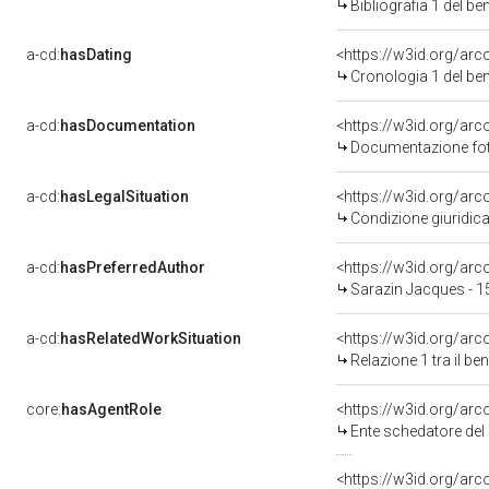
Bibliografia 1 del b
a-cd:
hasDating
<https://w3id.org/ar
Cronologia 1 del b
a-cd:
hasDocumentation
Documentazione foto
a-cd:
hasLegalSituation
Condizione giuridica
a-cd:
hasPreferredAuthor
<https://w3id.org/a
Sarazin Jacques - 
a-cd:
hasRelatedWorkSituation
<https://w3id.org/arc
Relazione 1 tra il b
core:
hasAgentRole
<https://w3id.org/ar
Ente schedatore del 
<https://w3id.org/ar