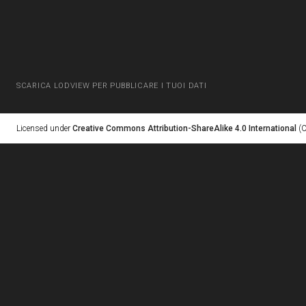
SCARICA LODVIEW PER PUBBLICARE I TUOI DATI
Licensed under
Creative Commons Attribution-ShareAlike 4.0 International
(C