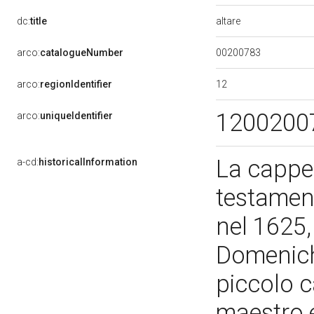
altare
dc:
title
00200783
arco:
catalogueNumber
12
arco:
regionIdentifier
1200200
arco:
uniqueIdentifier
La cappel
a-cd:
historicalInformation
testament
nel 1625,
Domenichi
piccolo c
maestro e