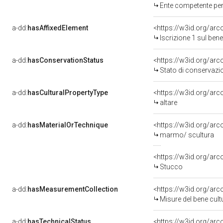
Ente competente per tut
a-dd:
hasAffixedElement
<https://w3id.org/arc
Iscrizione 1 sul ben
a-dd:
hasConservationStatus
<https://w3id.org/ar
Stato di conservazi
a-dd:
hasCulturalPropertyType
<https://w3id.org/a
altare
a-dd:
hasMaterialOrTechnique
<https://w3id.org/ar
marmo/ scultura
<https://w3id.org/arc
Stucco
a-dd:
hasMeasurementCollection
<https://w3id.org/ar
Misure del bene cul
a-dd:
hasTechnicalStatus
<https://w3id.org/ar