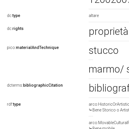
altare
dc:
type
proprietà
dc:
rights
stucco
pico:
materialAndTechnique
marmo/ 
bibliogra
dcterms:
bibliographicCitation
rdf:
type
arco:HistoricOrArtisti
Bene Storico o Artis
arco:MovableCultural
Bene mobile