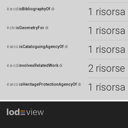
1 risorsa
è
a-cd:
isBibliographyOf
di
1 risorsa
è
clv:
isGeometryFor
di
1 risorsa
è
arco:
isCataloguingAgencyOf
di
2 risorse
è
a-cd:
involvesRelatedWork
di
1 risorsa
è
arco:
isHeritageProtectionAgencyOf
di