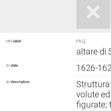
rdfs:
label
EN
IT
altare di
1626-16
dc:
date
Struttura
dc:
description
volute ed
figurate;