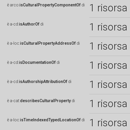
1 risorsa
è
arco:
isCulturalPropertyComponentOf
di
1 risorsa
è
a-cd:
isAuthorOf
di
1 risorsa
è
a-loc:
isCulturalPropertyAddressOf
di
1 risorsa
è
a-cd:
isDocumentationOf
di
1 risorsa
è
a-cd:
isAuthorshipAttributionOf
di
1 risorsa
è
a-cat:
describesCulturalProperty
di
1 risorsa
è
a-loc:
isTimeIndexedTypedLocationOf
di