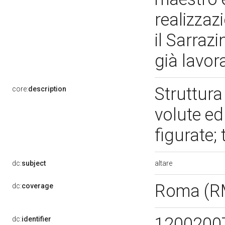
realizzaz
il Sarraz
già lavor
Struttura
core:
description
volute ed
figurate;
altare
dc:
subject
Roma (R
dc:
coverage
1200200
dc:
identifier