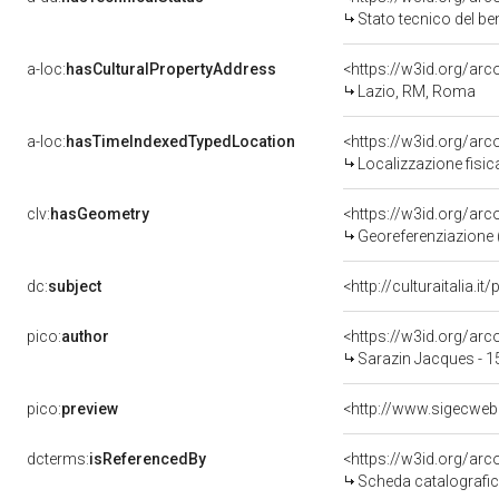
Stato tecnico del b
a-loc:
hasCulturalPropertyAddress
<https://w3id.org/a
Lazio, RM, Roma
a-loc:
hasTimeIndexedTypedLocation
<https://w3id.org/ar
Localizzazione fisic
clv:
hasGeometry
<https://w3id.org/ar
Georeferenziazione 
dc:
subject
<http://culturaitalia.
pico:
author
<https://w3id.org/a
Sarazin Jacques - 
pico:
preview
dcterms:
isReferencedBy
<https://w3id.org/a
Scheda catalografi