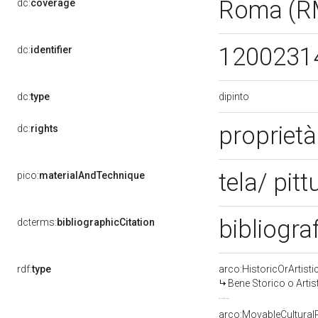
Roma (R
dc:
coverage
1200231
dc:
identifier
dipinto
dc:
type
propriet
dc:
rights
tela/ pitt
pico:
materialAndTechnique
bibliograf
dcterms:
bibliographicCitation
rdf:
type
arco:HistoricOrArtisti
Bene Storico o Artis
arco:MovableCultural