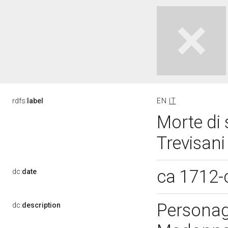
rdfs:
label
EN
IT
Morte di 
Trevisani
ca 1712-
dc:
date
Personagg
dc:
description