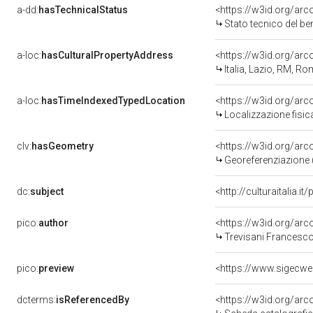
a-dd:
hasTechnicalStatus
<https://w3id.org/ar
Stato tecnico del b
a-loc:
hasCulturalPropertyAddress
<https://w3id.org/a
Italia, Lazio, RM, R
a-loc:
hasTimeIndexedTypedLocation
<https://w3id.org/ar
Localizzazione fisic
clv:
hasGeometry
<https://w3id.org/ar
Georeferenziazione 
dc:
subject
<http://culturaitalia.
pico:
author
<https://w3id.org/a
Trevisani Francesco
pico:
preview
dcterms:
isReferencedBy
<https://w3id.org/a