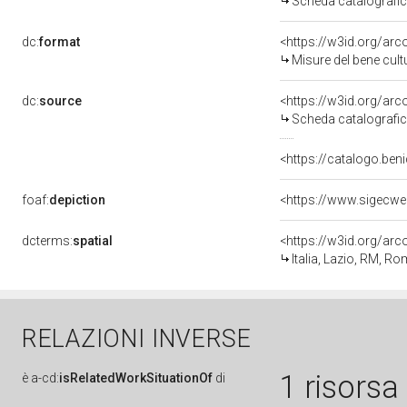
Scheda catalografi
dc:
format
<https://w3id.org/ar
Misure del bene cul
dc:
source
<https://w3id.org/a
Scheda catalografi
<https://catalogo.beni
foaf:
depiction
dcterms:
spatial
<https://w3id.org/a
Italia, Lazio, RM, R
RELAZIONI INVERSE
1 risorsa
è
a-cd:
isRelatedWorkSituationOf
di