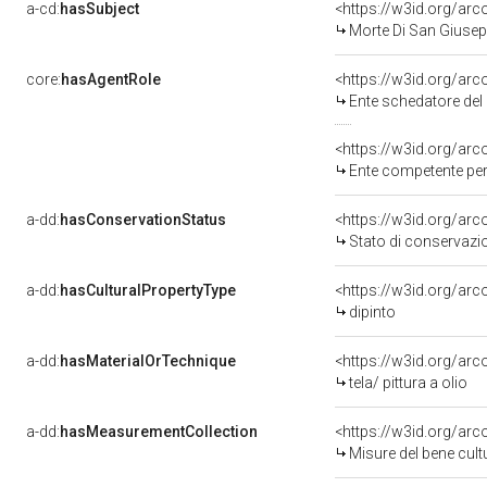
a-cd:
hasSubject
<https://w3id.org/a
Morte Di San Giuse
core:
hasAgentRole
<https://w3id.org/ar
Ente schedatore del 
<https://w3id.org/ar
Ente competente per tut
a-dd:
hasConservationStatus
<https://w3id.org/ar
Stato di conservazi
a-dd:
hasCulturalPropertyType
<https://w3id.org/a
dipinto
a-dd:
hasMaterialOrTechnique
<https://w3id.org/arco
tela/ pittura a olio
a-dd:
hasMeasurementCollection
<https://w3id.org/ar
Misure del bene cul