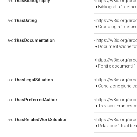
a-cd:
hasBibliography
<https://w3id.org/ar
Bibliografia 1 del b
a-cd:
hasDating
<https://w3id.org/ar
Cronologia 1 del b
a-cd:
hasDocumentation
Documentazione foto
<https://w3id.org/a
Fonti e documenti 1
a-cd:
hasLegalSituation
<https://w3id.org/arc
Condizione giuridica
a-cd:
hasPreferredAuthor
<https://w3id.org/a
Trevisani Francesco
a-cd:
hasRelatedWorkSituation
<https://w3id.org/arc
Relazione 1 tra il b