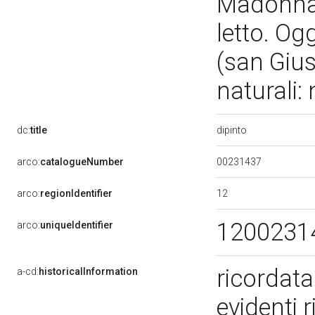
Madonna. 
letto. Ogg
(san Gius
naturali:
dipinto
dc:
title
00231437
arco:
catalogueNumber
12
arco:
regionIdentifier
1200231
arco:
uniqueIdentifier
ricordata
a-cd:
historicalInformation
evidenti 