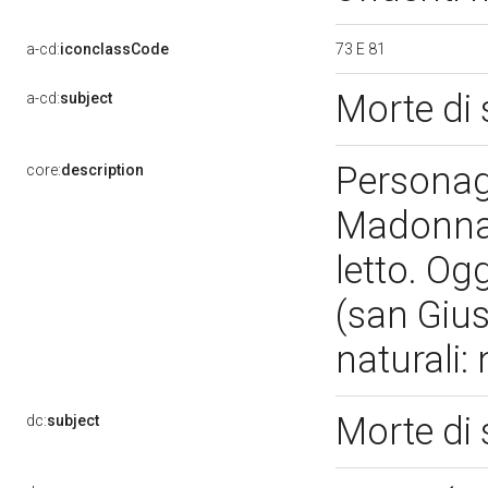
73 E 81
a-cd:
iconclassCode
Morte di
a-cd:
subject
Personagg
core:
description
Madonna. 
letto. Ogg
(san Gius
naturali:
Morte di
dc:
subject