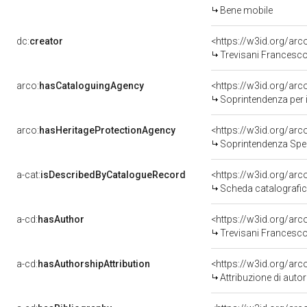
Bene mobile
dc:
creator
<https://w3id.org/a
Trevisani Francesco
arco:
hasCataloguingAgency
<https://w3id.org/a
Soprintendenza per i b
arco:
hasHeritageProtectionAgency
<https://w3id.org/a
Soprintendenza Spec
a-cat:
isDescribedByCatalogueRecord
<https://w3id.org/a
Scheda catalografi
a-cd:
hasAuthor
<https://w3id.org/a
Trevisani Francesco
a-cd:
hasAuthorshipAttribution
<https://w3id.org/ar
Attribuzione di aut