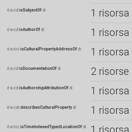
1 risorsa
è
a-cd:
isSubjectOf
di
1 risorsa
è
a-cd:
isAuthorOf
di
1 risorsa
è
a-loc:
isCulturalPropertyAddressOf
di
2 risorse
è
a-cd:
isDocumentationOf
di
1 risorsa
è
a-cd:
isAuthorshipAttributionOf
di
1 risorsa
è
a-cat:
describesCulturalProperty
di
1 risorsa
è
a-loc:
isTimeIndexedTypedLocationOf
di