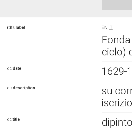
rdfs:
label
EN
IT
Fondato
ciclo) 
1629-
dc:
date
su cor
dc:
description
iscrizi
dipinto
dc:
title