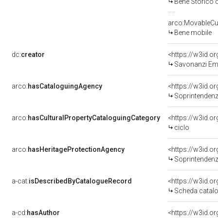
Bene Storico o
arco:MovableCul
Bene mobile
dc:
creator
<https://w3id.
Savonanzi Emi
arco:
hasCataloguingAgency
<https://w3id.
Soprintendenza 
arco:
hasCulturalPropertyCataloguingCategory
<https://w3id.o
ciclo
arco:
hasHeritageProtectionAgency
<https://w3id.
Soprintendenza
a-cat:
isDescribedByCatalogueRecord
<https://w3id.
Scheda catalo
a-cd:
hasAuthor
<https://w3id.