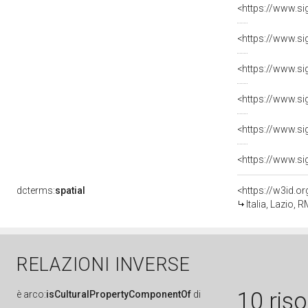
dcterms:
spatial
<https://w3id.
Italia, Lazio,
RELAZIONI INVERSE
10 ris
è
arco:
isCulturalPropertyComponentOf
di