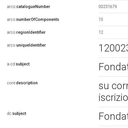
00231679
arco:
catalogueNumber
10
arco:
numberOfComponents
12
arco:
regionIdentifier
12002
arco:
uniqueIdentifier
Fondat
a-cd:
subject
su cor
core:
description
iscrizi
Fondat
dc:
subject