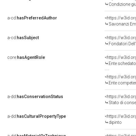
Condizione giu
a-cd:
hasPreferredAuthor
<https://w3id.
Savonanzi Emi
a-cd:
hasSubject
<https://w3id.
Fondatori Dell
core:
hasAgentRole
<https://w3id.
Ente schedator
<https://w3id.o
Ente competente pe
a-dd:
hasConservationStatus
<https://w3id.o
Stato di cons
a-dd:
hasCulturalPropertyType
<https://w3id.
dipinto