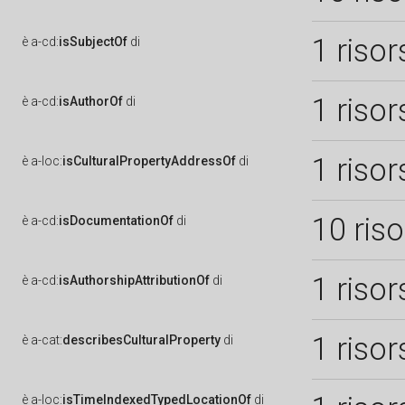
1 risor
è
a-cd:
isSubjectOf
di
1 risor
è
a-cd:
isAuthorOf
di
1 risor
è
a-loc:
isCulturalPropertyAddressOf
di
10 ris
è
a-cd:
isDocumentationOf
di
1 risor
è
a-cd:
isAuthorshipAttributionOf
di
1 risor
è
a-cat:
describesCulturalProperty
di
è
a-loc:
isTimeIndexedTypedLocationOf
di