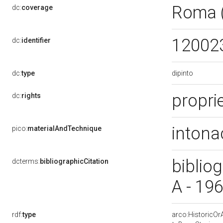
Roma 
dc:
coverage
12002
dc:
identifier
dipinto
dc:
type
propri
dc:
rights
intona
pico:
materialAndTechnique
bibliog
dcterms:
bibliographicCitation
A - 19
rdf:
type
arco:HistoricOrA