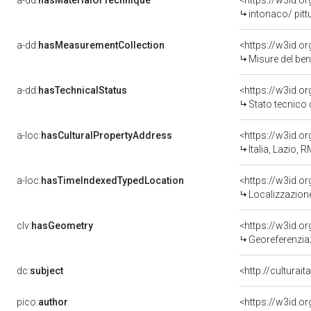
a-dd:
hasMaterialOrTechnique
<https://w3id.o
intonaco/ pitt
a-dd:
hasMeasurementCollection
<https://w3id.
Misure del be
a-dd:
hasTechnicalStatus
<https://w3id.o
Stato tecnico
a-loc:
hasCulturalPropertyAddress
<https://w3id.
Italia, Lazio,
a-loc:
hasTimeIndexedTypedLocation
<https://w3id.
Localizzazione
clv:
hasGeometry
<https://w3id.
Georeferenziaz
dc:
subject
<http://culturai
pico:
author
<https://w3id.