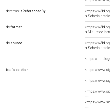
dcterms:
isReferencedBy
<https://w3id.
Scheda catalo
dc:
format
<https://w3id.
Misure del be
dc:
source
<https://w3id.
Scheda catalo
<https://catalog
foaf:
depiction