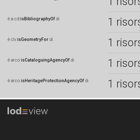
1 risor
1 risor
è
a-cd:
isBibliographyOf
di
1 risor
è
clv:
isGeometryFor
di
1 risor
è
arco:
isCataloguingAgencyOf
di
1 risor
è
arco:
isHeritageProtectionAgencyOf
di