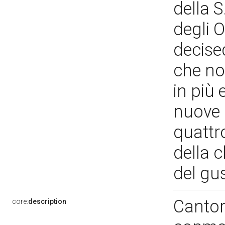
della S
degli O
decised
che non
in più 
nuove c
quattr
della 
del gu
Cantor
core:
description