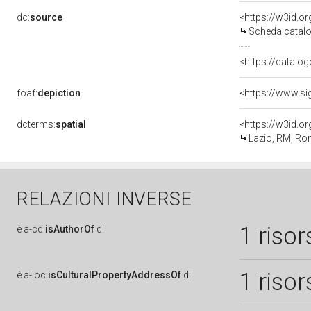
dc:
source
<https://w3id.
Scheda catalo
<https://catalog
foaf:
depiction
dcterms:
spatial
<https://w3id.
Lazio, RM, R
RELAZIONI INVERSE
1 risor
è
a-cd:
isAuthorOf
di
1 risor
è
a-loc:
isCulturalPropertyAddressOf
di