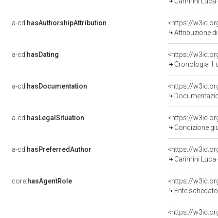
Carimini Luca
a-cd:
hasAuthorshipAttribution
<https://w3id.o
Attribuzione d
a-cd:
hasDating
<https://w3id.
Cronologia 1 
a-cd:
hasDocumentation
Documentazion
a-cd:
hasLegalSituation
Condizione giu
a-cd:
hasPreferredAuthor
<https://w3id.
Carimini Luca
core:
hasAgentRole
<https://w3id.
Ente schedator
<https://w3id.o