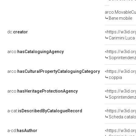
arco:MovableCul
Bene mobile
dc:
creator
<https://w3id.
Carimini Luca
arco:
hasCataloguingAgency
<https://w3id.
Soprintendenza 
arco:
hasCulturalPropertyCataloguingCategory
<https://w3id.o
coppia
arco:
hasHeritageProtectionAgency
<https://w3id.
Soprintendenza
a-cat:
isDescribedByCatalogueRecord
<https://w3id.
Scheda catalo
a-cd:
hasAuthor
<https://w3id.