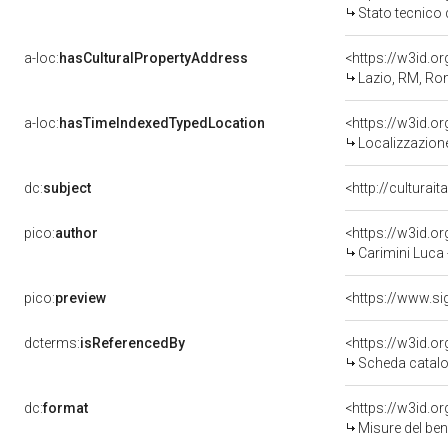
Stato tecnico
a-loc:
hasCulturalPropertyAddress
<https://w3id.
Lazio, RM, R
a-loc:
hasTimeIndexedTypedLocation
<https://w3id.
Localizzazione
dc:
subject
<http://culturai
pico:
author
<https://w3id.
Carimini Luca
pico:
preview
dcterms:
isReferencedBy
<https://w3id.
Scheda catalo
dc:
format
<https://w3id.
Misure del be