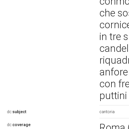
conmot
che so
cornice
in tre 
candel
riquadr
anfore 
con fre
puttin
cantoria
dc:
subject
Roma 
dc:
coverage