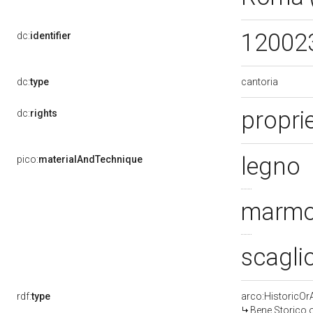
12002
dc:
identifier
cantoria
dc:
type
proprie
dc:
rights
legno
pico:
materialAndTechnique
marmo 
scagli
rdf:
type
arco:HistoricOrA
Bene Storico o