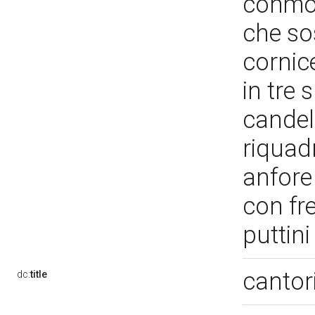
conmot
che so
cornice
in tre 
candel
riquadr
anfore 
con fre
puttin
cantor
dc:
title