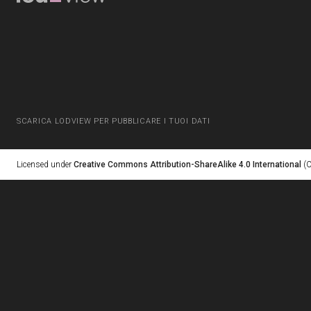
SCARICA LODVIEW PER PUBBLICARE I TUOI DATI
Licensed under
Creative Commons Attribution-ShareAlike 4.0 International
(C