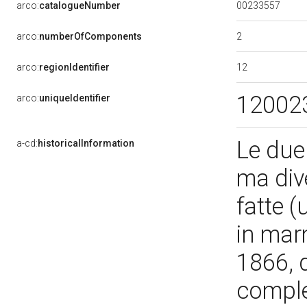
00233557
arco:
catalogueNumber
2
arco:
numberOfComponents
12
arco:
regionIdentifier
12002
arco:
uniqueIdentifier
Le due 
a-cd:
historicalInformation
ma div
fatte (
in mar
1866, 
comple