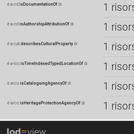
1 risor
è
a-cd:
isDocumentationOf
di
1 risor
è
a-cd:
isAuthorshipAttributionOf
di
1 risor
è
a-cat:
describesCulturalProperty
di
1 risor
è
a-loc:
isTimeIndexedTypedLocationOf
di
1 risor
è
arco:
isCataloguingAgencyOf
di
1 risor
è
arco:
isHeritageProtectionAgencyOf
di