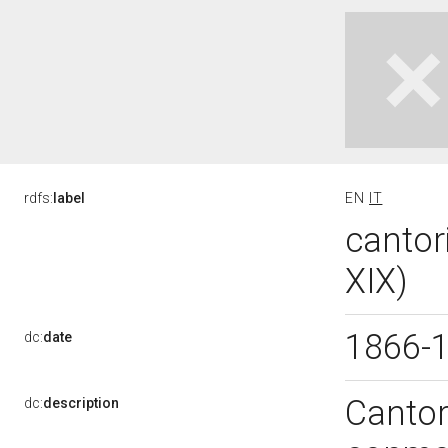
rdfs:
label
EN
IT
cantori
XIX)
1866-
dc:
date
Cantor
dc:
description