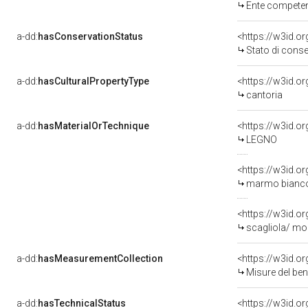
Ente competente p
a-dd:
hasConservationStatus
<https://w3id.o
Stato di cons
a-dd:
hasCulturalPropertyType
<https://w3id.
cantoria
a-dd:
hasMaterialOrTechnique
<https://w3id.o
LEGNO
<https://w3id.o
marmo bianco/
<https://w3id.o
scagliola/ mo
a-dd:
hasMeasurementCollection
<https://w3id.
Misure del be
a-dd:
hasTechnicalStatus
<https://w3id.o