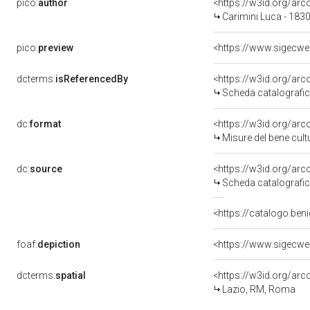
pico:
author
<https://w3id.org/a
Carimini Luca - 183
pico:
preview
dcterms:
isReferencedBy
<https://w3id.org/a
Scheda catalografi
dc:
format
<https://w3id.org/ar
Misure del bene cul
dc:
source
<https://w3id.org/a
Scheda catalografi
<https://catalogo.beni
foaf:
depiction
dcterms:
spatial
<https://w3id.org/a
Lazio, RM, Roma