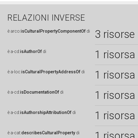
RELAZIONI INVERSE
3 risorse
è
arco:
isCulturalPropertyComponentOf
di
1 risorsa
è
a-cd:
isAuthorOf
di
1 risorsa
è
a-loc:
isCulturalPropertyAddressOf
di
1 risorsa
è
a-cd:
isDocumentationOf
di
1 risorsa
è
a-cd:
isAuthorshipAttributionOf
di
1 risorsa
è
a-cat:
describesCulturalProperty
di