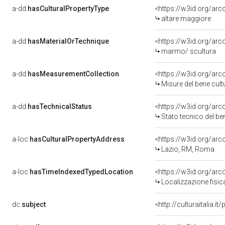
a-dd:
hasCulturalPropertyType
<https://w3id.org/a
altare maggiore
a-dd:
hasMaterialOrTechnique
<https://w3id.org/ar
marmo/ scultura
a-dd:
hasMeasurementCollection
<https://w3id.org/ar
Misure del bene cul
a-dd:
hasTechnicalStatus
<https://w3id.org/ar
Stato tecnico del b
a-loc:
hasCulturalPropertyAddress
<https://w3id.org/a
Lazio, RM, Roma
a-loc:
hasTimeIndexedTypedLocation
<https://w3id.org/ar
Localizzazione fisic
dc:
subject
<http://culturaitalia.