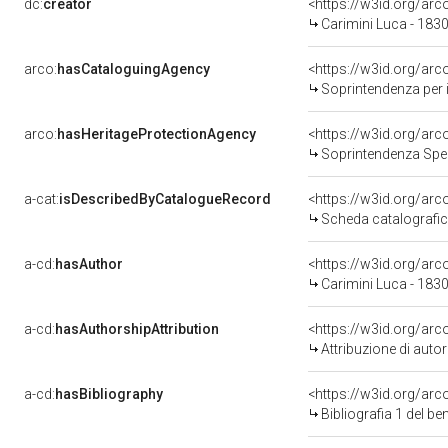
dc:
creator
<https://w3id.org/a
Carimini Luca - 183
arco:
hasCataloguingAgency
<https://w3id.org/a
Soprintendenza per i b
arco:
hasHeritageProtectionAgency
<https://w3id.org/a
Soprintendenza Spec
a-cat:
isDescribedByCatalogueRecord
<https://w3id.org/a
Scheda catalografi
a-cd:
hasAuthor
<https://w3id.org/a
Carimini Luca - 183
a-cd:
hasAuthorshipAttribution
<https://w3id.org/ar
Attribuzione di aut
a-cd:
hasBibliography
<https://w3id.org/ar
Bibliografia 1 del b