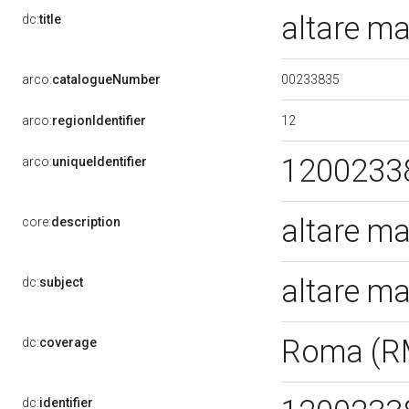
altare m
dc:
title
00233835
arco:
catalogueNumber
12
arco:
regionIdentifier
1200233
arco:
uniqueIdentifier
altare ma
core:
description
altare m
dc:
subject
Roma (R
dc:
coverage
dc:
identifier