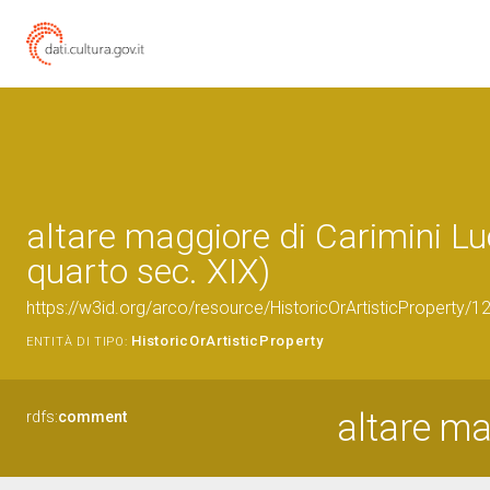
altare maggiore di Carimini Lu
quarto sec. XIX)
https://w3id.org/arco/resource/HistoricOrArtisticProperty/
HistoricOrArtisticProperty
ENTITÀ DI TIPO:
altare m
rdfs:
comment