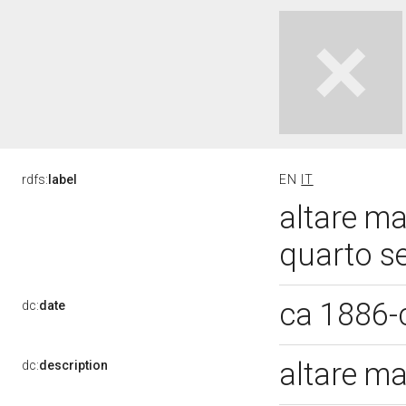
rdfs:
label
EN
IT
altare ma
quarto s
ca 1886-
dc:
date
altare ma
dc:
description