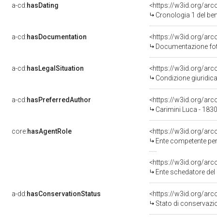
a-cd:
hasDating
<https://w3id.org/ar
Cronologia 1 del b
a-cd:
hasDocumentation
Documentazione foto
a-cd:
hasLegalSituation
Condizione giuridica
a-cd:
hasPreferredAuthor
<https://w3id.org/a
Carimini Luca - 183
core:
hasAgentRole
<https://w3id.org/ar
Ente competente per tut
<https://w3id.org/ar
Ente schedatore del 
a-dd:
hasConservationStatus
<https://w3id.org/ar
Stato di conservazi