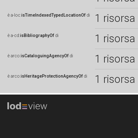
1 risorsa
è
a-loc:
isTimeIndexedTypedLocationOf
di
1 risorsa
è
a-cd:
isBibliographyOf
di
1 risorsa
è
arco:
isCataloguingAgencyOf
di
1 risorsa
è
arco:
isHeritageProtectionAgencyOf
di