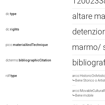
1200233
altare m
dc:
type
detenzion
dc:
rights
marmo/ 
pico:
materialAndTechnique
bibliogra
dcterms:
bibliographicCitation
rdf:
type
arco:HistoricOrArtisti
Bene Storico o Artis
arco:MovableCultural
Bene mobile