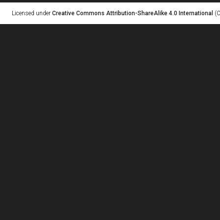
Licensed under
Creative Commons Attribution-ShareAlike 4.0 International
(C