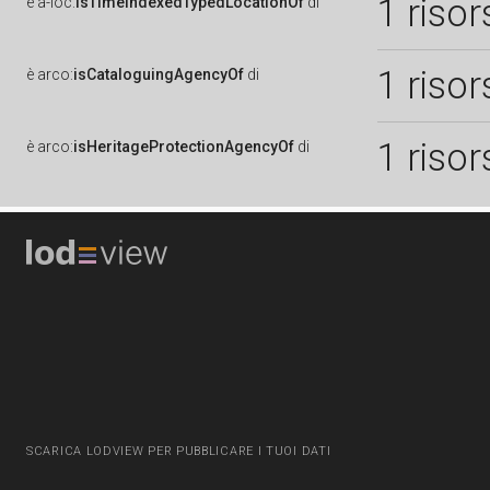
1 risor
è
a-loc:
isTimeIndexedTypedLocationOf
di
1 risor
è
arco:
isCataloguingAgencyOf
di
1 risor
è
arco:
isHeritageProtectionAgencyOf
di
SCARICA LODVIEW PER PUBBLICARE I TUOI DATI