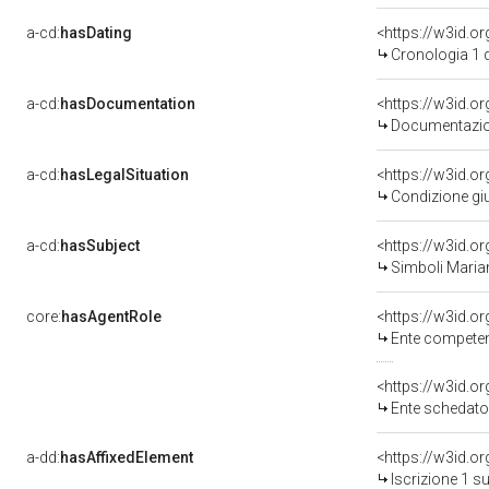
a-cd:
hasDating
<https://w3id.o
Cronologia 1 
a-cd:
hasDocumentation
Documentazion
a-cd:
hasLegalSituation
Condizione giu
a-cd:
hasSubject
<https://w3id.
Simboli Maria
core:
hasAgentRole
<https://w3id.o
Ente competente per tutel
<https://w3id.
Ente schedator
a-dd:
hasAffixedElement
<https://w3id.o
Iscrizione 1 s