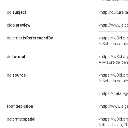
dc:
subject
<http://culturai
pico:
preview
dcterms:
isReferencedBy
<https://w3id.
Scheda catalo
dc:
format
<https://w3id.
Misure del be
dc:
source
<https://w3id.
Scheda catalo
<https://catalog
foaf:
depiction
dcterms:
spatial
<https://w3id.
Italia, Lazio, 