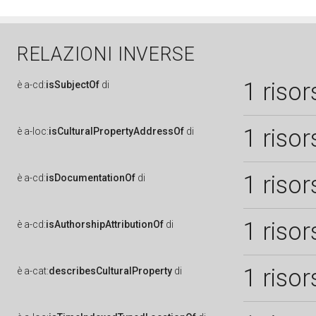
RELAZIONI INVERSE
1 risor
è
a-cd:
isSubjectOf
di
1 risor
è
a-loc:
isCulturalPropertyAddressOf
di
1 risor
è
a-cd:
isDocumentationOf
di
1 risor
è
a-cd:
isAuthorshipAttributionOf
di
1 risor
è
a-cat:
describesCulturalProperty
di