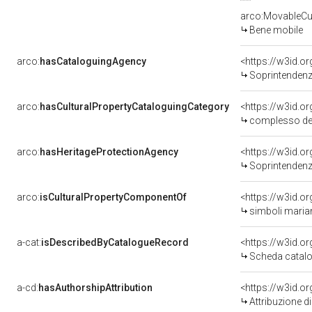
arco:MovableCul
Bene mobile
arco:
hasCataloguingAgency
<https://w3id.
Soprintendenza 
arco:
hasCulturalPropertyCataloguingCategory
<https://w3id.o
complesso de
arco:
hasHeritageProtectionAgency
<https://w3id.
Soprintendenza pe
arco:
isCulturalPropertyComponentOf
<https://w3id.o
simboli marian
a-cat:
isDescribedByCatalogueRecord
<https://w3id.
Scheda catalo
a-cd:
hasAuthorshipAttribution
Attribuzione d