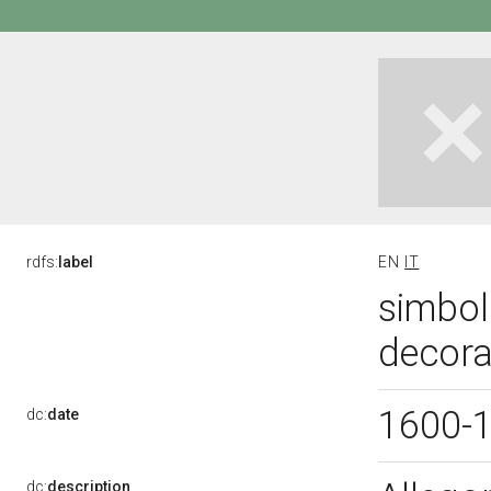
rdfs:
label
EN
IT
simbol
decorat
1600-
dc:
date
dc:
description