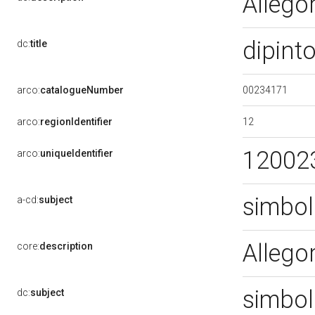
Allego
dipint
dc:
title
00234171
arco:
catalogueNumber
12
arco:
regionIdentifier
12002
arco:
uniqueIdentifier
simbol
a-cd:
subject
Allego
core:
description
simbol
dc:
subject