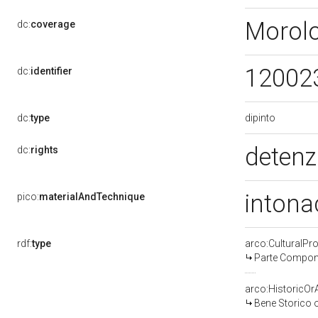
Morol
dc:
coverage
12002
dc:
identifier
dipinto
dc:
type
detenz
dc:
rights
intona
pico:
materialAndTechnique
rdf:
type
arco:CulturalP
Parte Compone
arco:HistoricOrA
Bene Storico o