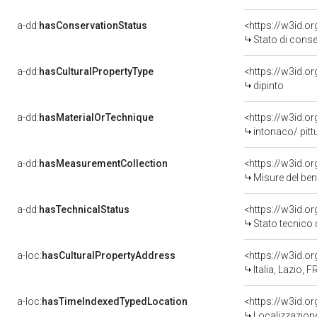
a-dd:
hasConservationStatus
<https://w3id.o
Stato di cons
a-dd:
hasCulturalPropertyType
<https://w3id.
dipinto
a-dd:
hasMaterialOrTechnique
<https://w3id.o
intonaco/ pitt
a-dd:
hasMeasurementCollection
<https://w3id.
Misure del be
a-dd:
hasTechnicalStatus
<https://w3id.o
Stato tecnico
a-loc:
hasCulturalPropertyAddress
<https://w3id.
Italia, Lazio, 
a-loc:
hasTimeIndexedTypedLocation
<https://w3id.
Localizzazione