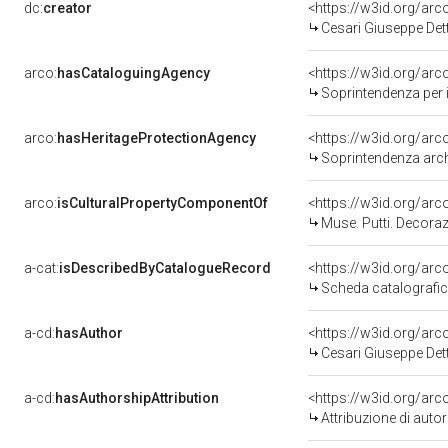
dc:
creator
<https://w3id.org/a
Cesari Giuseppe Det
arco:
hasCataloguingAgency
<https://w3id.org/a
Soprintendenza per i b
arco:
hasHeritageProtectionAgency
<https://w3id.org/a
Soprintendenza archeo
arco:
isCulturalPropertyComponentOf
<https://w3id.org/ar
Muse. Putti. Decorazio
a-cat:
isDescribedByCatalogueRecord
<https://w3id.org/a
Scheda catalografi
a-cd:
hasAuthor
<https://w3id.org/a
Cesari Giuseppe Det
a-cd:
hasAuthorshipAttribution
<https://w3id.org/ar
Attribuzione di aut