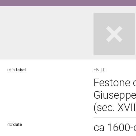
rdfs:
label
EN
IT
Festone c
Giuseppe 
(sec. XVI
ca 1600-
dc:
date