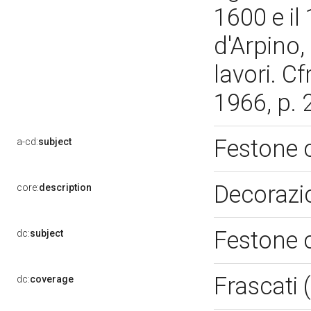
1600 e il
d'Arpino,
lavori. Cf
1966, p.
Festone 
a-cd:
subject
Decorazio
core:
description
Festone 
dc:
subject
Frascati
dc:
coverage