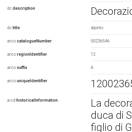
Decorazio
dc:
description
dipinto
dc:
title
00236546
arco:
catalogueNumber
12
arco:
regionIdentifier
A
arco:
suffix
1200236
arco:
uniqueIdentifier
La decor
a-cd:
historicalInformation
duca di 
figlio di 