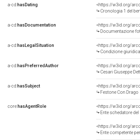
a-cd:
hasDating
<https://w3id.org/ar
Cronologia 1 del b
a-cd:
hasDocumentation
Documentazione foto
a-cd:
hasLegalSituation
Condizione giuridica
a-cd:
hasPreferredAuthor
<https://w3id.org/a
Cesari Giuseppe Det
a-cd:
hasSubject
<https://w3id.org/a
Festone Con Drago
core:
hasAgentRole
<https://w3id.org/ar
Ente schedatore del 
<https://w3id.org/ar
Ente competente per tutela del b