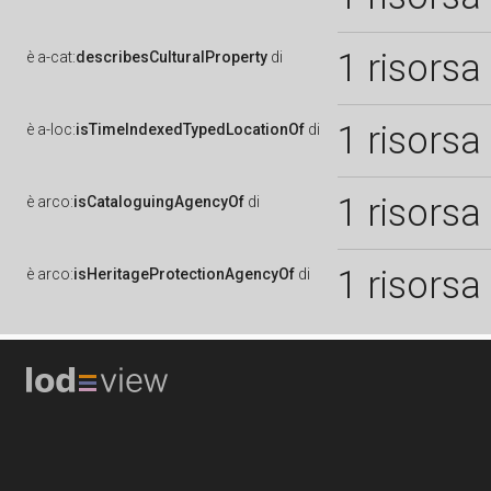
1 risorsa
è
a-cat:
describesCulturalProperty
di
1 risorsa
è
a-loc:
isTimeIndexedTypedLocationOf
di
1 risorsa
è
arco:
isCataloguingAgencyOf
di
1 risorsa
è
arco:
isHeritageProtectionAgencyOf
di