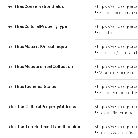
a-dd:
hasConservationStatus
<https://w3id.org/ar
Stato di conservazi
a-dd:
hasCulturalPropertyType
<https://w3id.org/a
dipinto
a-dd:
hasMaterialOrTechnique
<https://w3id.org/arc
intonaco/ pittura a 
a-dd:
hasMeasurementCollection
<https://w3id.org/ar
Misure del bene cul
a-dd:
hasTechnicalStatus
<https://w3id.org/ar
Stato tecnico del b
a-loc:
hasCulturalPropertyAddress
<https://w3id.org/a
Lazio, RM, Frascati
a-loc:
hasTimeIndexedTypedLocation
<https://w3id.org/ar
Localizzazione fisi