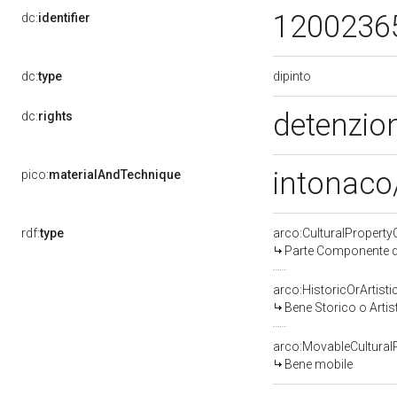
1200236
dc:
identifier
dipinto
dc:
type
detenzion
dc:
rights
intonaco/
pico:
materialAndTechnique
rdf:
type
arco:CulturalPropert
Parte Componente di
arco:HistoricOrArtisti
Bene Storico o Artis
arco:MovableCultural
Bene mobile