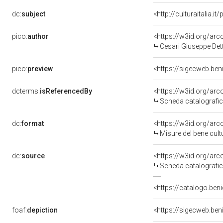
dc:
subject
<http://culturaitalia.
pico:
author
<https://w3id.org/a
Cesari Giuseppe Det
pico:
preview
dcterms:
isReferencedBy
<https://w3id.org/a
Scheda catalografi
dc:
format
<https://w3id.org/ar
Misure del bene cul
dc:
source
<https://w3id.org/a
Scheda catalografi
<https://catalogo.beni
foaf:
depiction