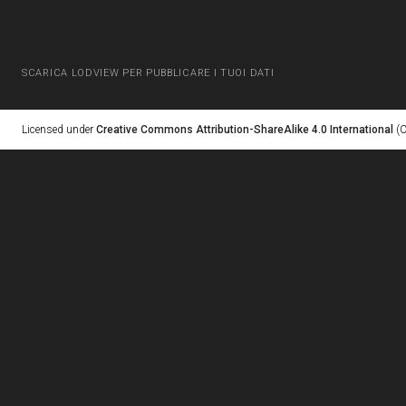
SCARICA LODVIEW PER PUBBLICARE I TUOI DATI
Licensed under
Creative Commons Attribution-ShareAlike 4.0 International
(C