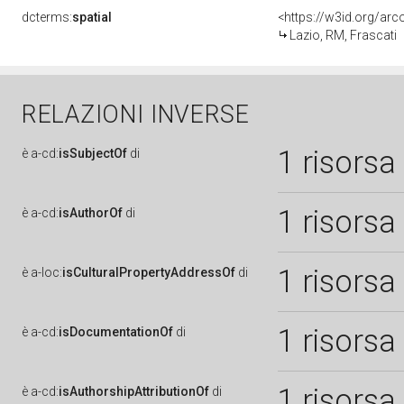
dcterms:
spatial
<https://w3id.org/a
Lazio, RM, Frascati
RELAZIONI INVERSE
1 risorsa
è
a-cd:
isSubjectOf
di
1 risorsa
è
a-cd:
isAuthorOf
di
1 risorsa
è
a-loc:
isCulturalPropertyAddressOf
di
1 risorsa
è
a-cd:
isDocumentationOf
di
1 risorsa
è
a-cd:
isAuthorshipAttributionOf
di