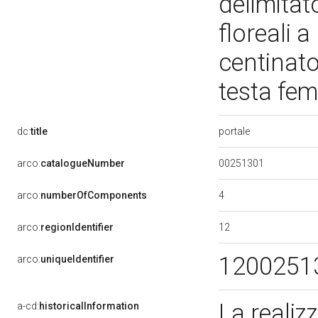
delimitat
floreali a
centinat
testa fe
portale
dc:
title
00251301
arco:
catalogueNumber
4
arco:
numberOfComponents
12
arco:
regionIdentifier
1200251
arco:
uniqueIdentifier
La realiz
a-cd:
historicalInformation