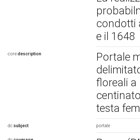
probabilm
condotti a
e il 1648
Portale 
core:
description
delimitat
floreali a
centinat
testa fe
portale
dc:
subject
dc:
coverage