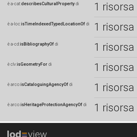
1 risorsa
è
a-cat:
describesCulturalProperty
di
1 risorsa
è
a-loc:
isTimeIndexedTypedLocationOf
di
1 risorsa
è
a-cd:
isBibliographyOf
di
1 risorsa
è
clv:
isGeometryFor
di
1 risorsa
è
arco:
isCataloguingAgencyOf
di
1 risorsa
è
arco:
isHeritageProtectionAgencyOf
di