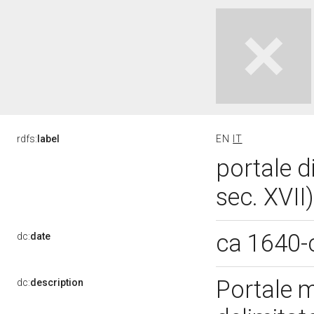
rdfs:
label
EN
IT
portale d
sec. XVII
ca 1640-
dc:
date
Portale 
dc:
description