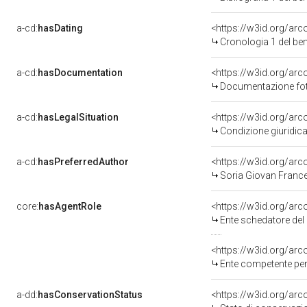
a-cd:
hasDating
<https://w3id.org/ar
Cronologia 1 del b
a-cd:
hasDocumentation
Documentazione foto
a-cd:
hasLegalSituation
<https://w3id.org/arc
Condizione giuridica
a-cd:
hasPreferredAuthor
<https://w3id.org/a
Soria Giovan Franc
core:
hasAgentRole
<https://w3id.org/ar
Ente schedatore del 
<https://w3id.org/ar
Ente competente per tut
a-dd:
hasConservationStatus
<https://w3id.org/ar