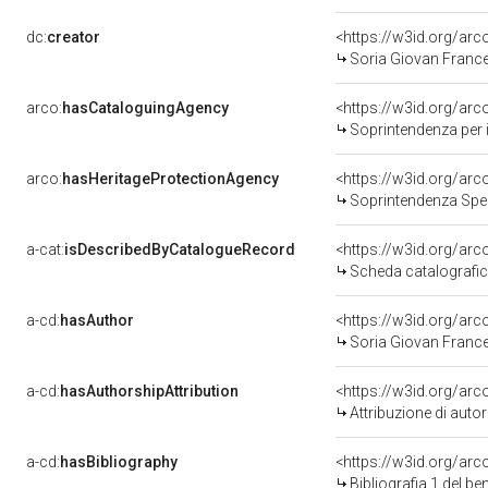
dc:
creator
<https://w3id.org/a
Soria Giovan Franc
arco:
hasCataloguingAgency
<https://w3id.org/a
Soprintendenza per i b
arco:
hasHeritageProtectionAgency
<https://w3id.org/a
Soprintendenza Spec
a-cat:
isDescribedByCatalogueRecord
<https://w3id.org/a
Scheda catalografi
a-cd:
hasAuthor
<https://w3id.org/a
Soria Giovan Franc
a-cd:
hasAuthorshipAttribution
<https://w3id.org/ar
Attribuzione di aut
a-cd:
hasBibliography
<https://w3id.org/ar
Bibliografia 1 del b