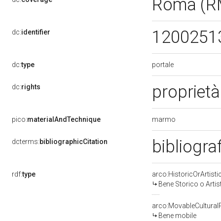
Roma (R
1200251
dc:
identifier
portale
dc:
type
propriet
dc:
rights
marmo
pico:
materialAndTechnique
bibliogra
dcterms:
bibliographicCitation
rdf:
type
arco:HistoricOrArtisti
Bene Storico o Artis
arco:MovableCultural
Bene mobile