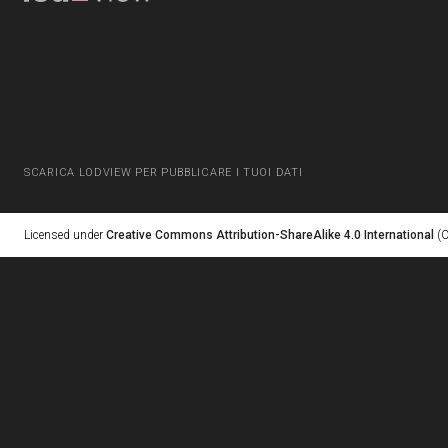
SCARICA LODVIEW PER PUBBLICARE I TUOI DATI
Licensed under
Creative Commons Attribution-ShareAlike 4.0 International
(C