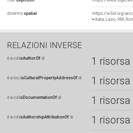
foaf:
depiction
dcterms:
spatial
<https://w3id.org/a
Italia, Lazio, RM, R
RELAZIONI INVERSE
1 risorsa
è
a-cd:
isAuthorOf
di
1 risorsa
è
a-loc:
isCulturalPropertyAddressOf
di
1 risorsa
è
a-cd:
isDocumentationOf
di
1 risorsa
è
a-cd:
isAuthorshipAttributionOf
di