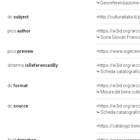
Georeferenziazione 
dc:
subject
<http://culturaitalia.
pico:
author
<https://w3id.org/a
Soria Giovan Franc
pico:
preview
dcterms:
isReferencedBy
<https://w3id.org/a
Scheda catalografi
dc:
format
<https://w3id.org/ar
Misure del bene cul
dc:
source
<https://w3id.org/a
Scheda catalografi
<https://catalogo.beni