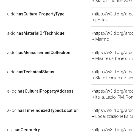
Stato di conservazi
a-dd:
hasCulturalPropertyType
<https://w3id.org/ar
portale
a-dd:
hasMaterialOrTechnique
<https://w3id.org/ar
Marmo
a-dd:
hasMeasurementCollection
<https://w3id.org/ar
Misure del bene cul
a-dd:
hasTechnicalStatus
<https://w3id.org/ar
Stato tecnico del b
a-loc:
hasCulturalPropertyAddress
<https://w3id.org/a
Italia, Lazio, RM, R
a-loc:
hasTimeIndexedTypedLocation
<https://w3id.org/ar
Localizzazione fisic
clv:
hasGeometry
<https://w3id.org/ar