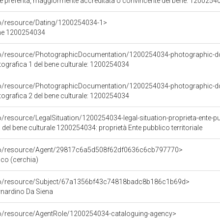
ore preferita, maggiormente accreditata o convincente del bene: 1200254
co/resource/Dating/1200254034-1>
ene 1200254034
rco/resource/PhotographicDocumentation/1200254034-photographic-d
grafica 1 del bene culturale: 1200254034
rco/resource/PhotographicDocumentation/1200254034-photographic-d
grafica 2 del bene culturale: 1200254034
/resource/LegalSituation/1200254034-legal-situation-proprieta-ente-pub
 del bene culturale 1200254034: proprietà Ente pubblico territoriale
rco/resource/Agent/29817c6a5d508f62df0636c6cb797770>
co (cerchia)
rco/resource/Subject/67a1356bf43c74818badc8b186c1b69d>
rnardino Da Siena
co/resource/AgentRole/1200254034-cataloguing-agency>