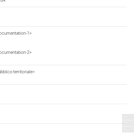
034
ocumentation-1>
ocumentation-2>
blico-territoriale>