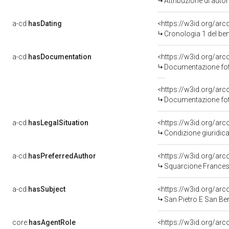
Attribuzione di aut
a-cd:
hasDating
<https://w3id.org/ar
Cronologia 1 del b
a-cd:
hasDocumentation
<https://w3id.org/a
Documentazione foto
<https://w3id.org/a
Documentazione foto
a-cd:
hasLegalSituation
<https://w3id.org/arco
Condizione giuridica
a-cd:
hasPreferredAuthor
<https://w3id.org/a
Squarcione Frances
a-cd:
hasSubject
<https://w3id.org/a
San Pietro E San Be
core:
hasAgentRole
<https://w3id.org/ar