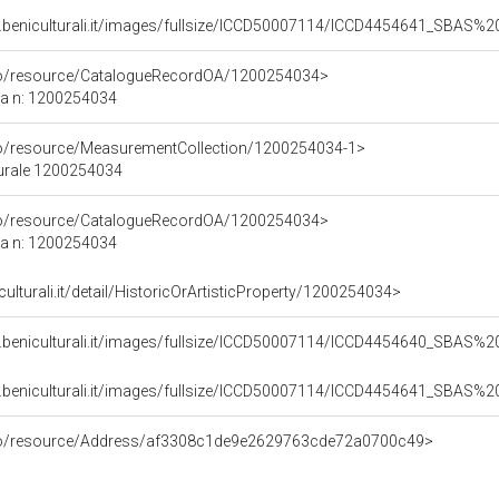
b.beniculturali.it/images/fullsize/ICCD50007114/ICCD4454641_SBAS
rco/resource/CatalogueRecordOA/1200254034>
ca n: 1200254034
co/resource/MeasurementCollection/1200254034-1>
turale 1200254034
rco/resource/CatalogueRecordOA/1200254034>
ca n: 1200254034
culturali.it/detail/HistoricOrArtisticProperty/1200254034>
b.beniculturali.it/images/fullsize/ICCD50007114/ICCD4454640_SBAS
b.beniculturali.it/images/fullsize/ICCD50007114/ICCD4454641_SBAS
rco/resource/Address/af3308c1de9e2629763cde72a0700c49>