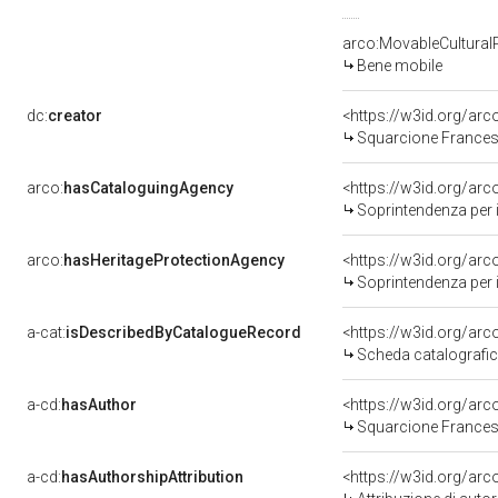
arco:MovableCultural
Bene mobile
dc:
creator
<https://w3id.org/a
Squarcione Frances
arco:
hasCataloguingAgency
<https://w3id.org/a
Soprintendenza per i b
arco:
hasHeritageProtectionAgency
<https://w3id.org/a
Soprintendenza per i 
a-cat:
isDescribedByCatalogueRecord
<https://w3id.org/a
Scheda catalografi
a-cd:
hasAuthor
<https://w3id.org/a
Squarcione Frances
a-cd:
hasAuthorshipAttribution
<https://w3id.org/ar