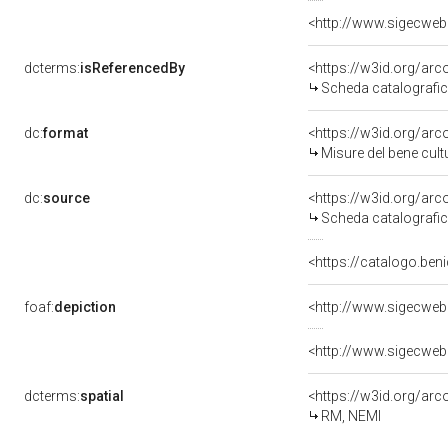
<http://www.sigecwe
dcterms:
isReferencedBy
<https://w3id.org/a
Scheda catalografi
dc:
format
<https://w3id.org/ar
Misure del bene cul
dc:
source
<https://w3id.org/a
Scheda catalografi
<https://catalogo.beni
foaf:
depiction
<http://www.sigecwe
<http://www.sigecwe
dcterms:
spatial
<https://w3id.org/a
RM, NEMI