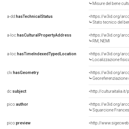
Misure del bene cul
a-dd:
hasTechnicalStatus
<https://w3id.org/ar
Stato tecnico del b
a-loc:
hasCulturalPropertyAddress
<https://w3id.org/a
RM, NEMI
a-loc:
hasTimeIndexedTypedLocation
<https://w3id.org/ar
Localizzazione fisic
clv:
hasGeometry
<https://w3id.org/ar
Georeferenziazione 
dc:
subject
<http://culturaitalia.
pico:
author
<https://w3id.org/a
Squarcione Frances
pico:
preview
<http://www.sigecwe