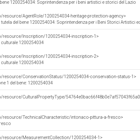
bene 1200254034: Soprintendenza per i beni artistici e storici del Lazio
co/resource/AgentRole/1200254034-heritage-protection-agency>
tutela del bene 1200254034: Soprintendenza per i Beni Storici Artistici e
o/resource/Inscription/1200254034-inscription-1>
ne culturale 1200254034
o/resource/Inscription/1200254034-inscription-2>
ne culturale 1200254034
co/resource/ConservationStatus/1200254034-conservation-status-1>
one 1 del bene: 1200254034
rco/resource/CulturalPropertyType/54764e0bac66f48b0e7af57043f65a
o/resource/TechnicalCharacteristic/intonaco-pittura-a-fresco>
fresco
co/resource/MeasurementCollection/1200254034-1>