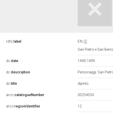
rdfs:
label
EN
IT
San Pietro e San Berna
dc:
date
1490-1499
dc:
description
Personaggi: San Pietr
dipinto
dc:
title
00254034
arco:
catalogueNumber
12
arco:
regionIdentifier