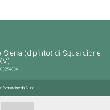
 Siena (dipinto) di Squarcione
XV)
1200254034
an Bernardino da Siena