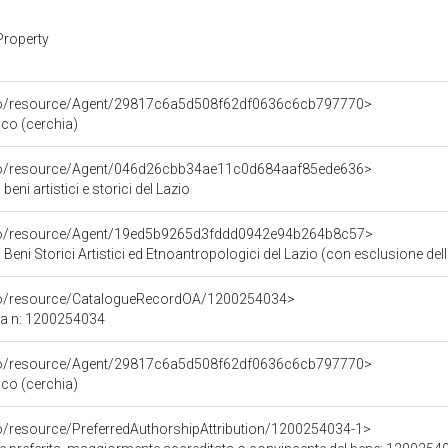
Property
rco/resource/Agent/29817c6a5d508f62df0636c6cb797770>
co (cerchia)
rco/resource/Agent/046d26cbb34ae11c0d684aaf85ede636>
eni artistici e storici del Lazio
rco/resource/Agent/19ed5b9265d3fddd0942e94b264b8c57>
Beni Storici Artistici ed Etnoantropologici del Lazio (con esclusione dell
rco/resource/CatalogueRecordOA/1200254034>
ca n: 1200254034
rco/resource/Agent/29817c6a5d508f62df0636c6cb797770>
co (cerchia)
co/resource/PreferredAuthorshipAttribution/1200254034-1>