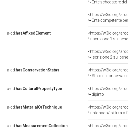
Ente schedatore del 
<https://w3id.org/ar
Ente competente per 
a-dd:
hasAffixedElement
<https://w3id.org/arc
Iscrizione 1 sul be
<https://w3id.org/arc
Iscrizione 2 sul be
a-dd:
hasConservationStatus
<https://w3id.org/ar
Stato di conservazi
a-dd:
hasCulturalPropertyType
<https://w3id.org/a
dipinto
a-dd:
hasMaterialOrTechnique
<https://w3id.org/arc
intonaco/ pittura a 
a-dd:
hasMeasurementCollection
<https://w3id.org/ar