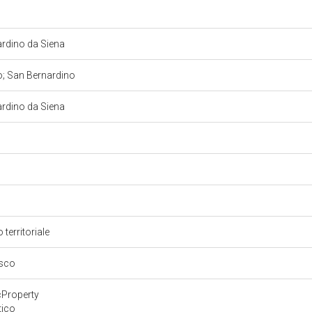
ardino da Siena
o; San Bernardino
ardino da Siena
 territoriale
esco
cProperty
tico