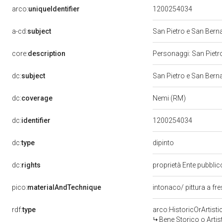
arco:
uniqueIdentifier
1200254034
a-cd:
subject
San Pietro e San Bern
core:
description
Personaggi: San Pietr
dc:
subject
San Pietro e San Bern
dc:
coverage
Nemi (RM)
dc:
identifier
1200254034
dipinto
dc:
type
dc:
rights
proprietà Ente pubblico
pico:
materialAndTechnique
intonaco/ pittura a fr
rdf:
type
arco:HistoricOrArtisti
Bene Storico o Artis