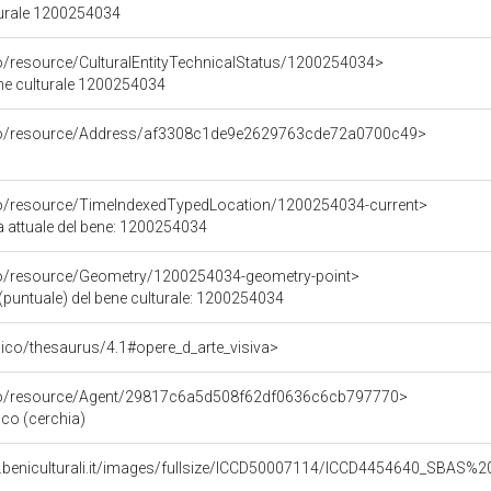
turale 1200254034
co/resource/CulturalEntityTechnicalStatus/1200254034>
ene culturale 1200254034
rco/resource/Address/af3308c1de9e2629763cde72a0700c49>
co/resource/TimeIndexedTypedLocation/1200254034-current>
a attuale del bene: 1200254034
co/resource/Geometry/1200254034-geometry-point>
(puntuale) del bene culturale: 1200254034
it/pico/thesaurus/4.1#opere_d_arte_visiva>
rco/resource/Agent/29817c6a5d508f62df0636c6cb797770>
co (cerchia)
b.beniculturali.it/images/fullsize/ICCD50007114/ICCD4454640_SBAS