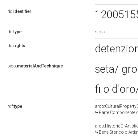
1200515
dc:
identifier
stola
dc:
type
detenzion
dc:
rights
seta/ gr
pico:
materialAndTechnique
filo d'or
rdf:
type
arco:CulturalPropert
Parte Componente di
arco:HistoricOrArtisti
Bene Storico o Artis