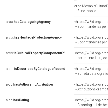
arco:MovableCultural
Bene mobile
arco:
hasCataloguingAgency
<https://w3id.org/a
Soprintendenza per i b
arco:
hasHeritageProtectionAgency
<https://w3id.org/a
Soprintendenza per i B
arco:
isCulturalPropertyComponentOf
<https://w3id.org/ar
paramento liturgico 
a-cat:
isDescribedByCatalogueRecord
<https://w3id.org/a
Scheda catalografi
a-cd:
hasAuthorshipAttribution
Attribuzione di ambi
a-cd:
hasDating
<https://w3id.org/ar
Cronologia 1 del b