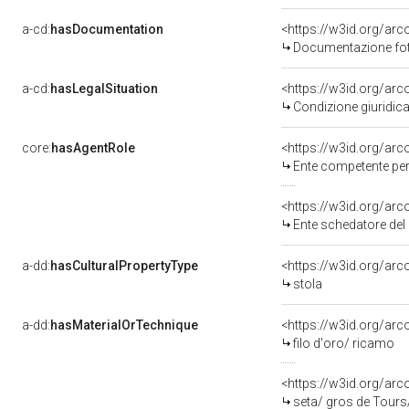
a-cd:
hasDocumentation
Documentazione foto
a-cd:
hasLegalSituation
Condizione giuridica
core:
hasAgentRole
<https://w3id.org/ar
Ente competente per tutela del be
<https://w3id.org/ar
Ente schedatore del 
a-dd:
hasCulturalPropertyType
<https://w3id.org/a
stola
a-dd:
hasMaterialOrTechnique
<https://w3id.org/arc
filo d'oro/ ricamo
<https://w3id.org/ar
seta/ gros de Tour