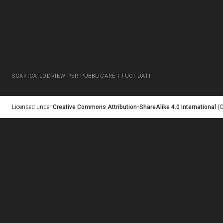
SCARICA LODVIEW PER PUBBLICARE I TUOI DATI
Licensed under
Creative Commons Attribution-ShareAlike 4.0 International
(C