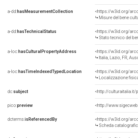
a-dd:
hasMeasurementCollection
<https://w3id.org/ar
Misure del bene cul
a-dd:
hasTechnicalStatus
<https://w3id.org/ar
Stato tecnico del b
a-loc:
hasCulturalPropertyAddress
<https://w3id.org/a
Italia, Lazio, FR, Au
a-loc:
hasTimeIndexedTypedLocation
<https://w3id.org/ar
Localizzazione fisi
dc:
subject
<http://culturaitalia.
pico:
preview
dcterms:
isReferencedBy
<https://w3id.org/a
Scheda catalografi