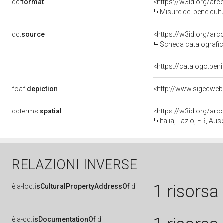
dc:
format
<https://w3id.org/ar
Misure del bene cul
dc:
source
<https://w3id.org/a
Scheda catalografi
<https://catalogo.beni
foaf:
depiction
dcterms:
spatial
<https://w3id.org/a
Italia, Lazio, FR, Au
RELAZIONI INVERSE
1 risorsa
è
a-loc:
isCulturalPropertyAddressOf
di
è
a-cd:
isDocumentationOf
di