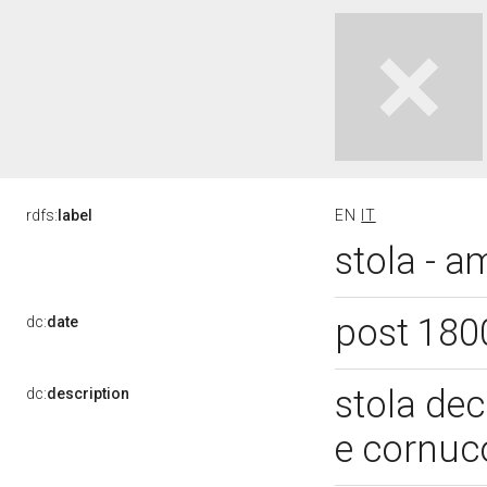
rdfs:
label
EN
IT
stola - a
post 180
dc:
date
stola dec
dc:
description
e cornuc