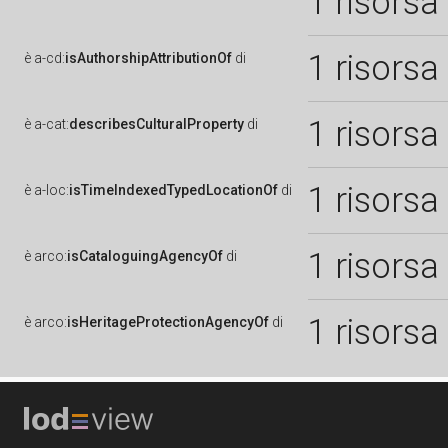
1 risorsa
1 risorsa
è
a-cd:
isAuthorshipAttributionOf
di
1 risorsa
è
a-cat:
describesCulturalProperty
di
1 risorsa
è
a-loc:
isTimeIndexedTypedLocationOf
di
1 risorsa
è
arco:
isCataloguingAgencyOf
di
1 risorsa
è
arco:
isHeritageProtectionAgencyOf
di