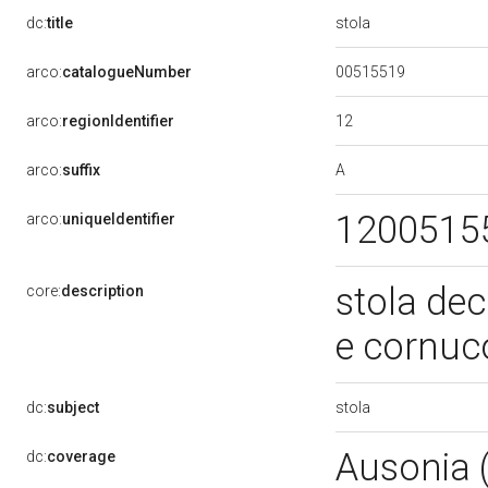
stola
dc:
title
00515519
arco:
catalogueNumber
12
arco:
regionIdentifier
A
arco:
suffix
1200515
arco:
uniqueIdentifier
stola dec
core:
description
e cornuc
stola
dc:
subject
Ausonia 
dc:
coverage