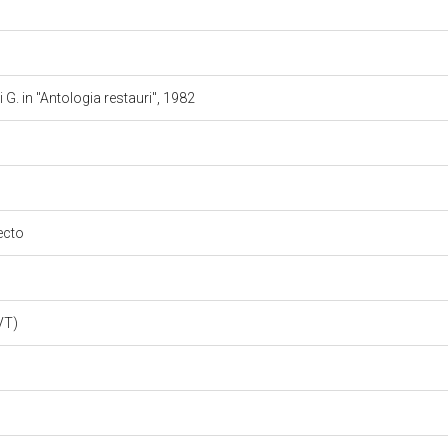
 G. in "Antologia restauri", 1982
recto
VT)