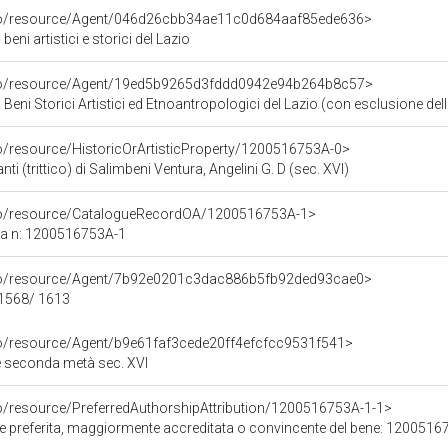
rco/resource/Agent/046d26cbb34ae11c0d684aaf85ede636>
eni artistici e storici del Lazio
rco/resource/Agent/19ed5b9265d3fddd0942e94b264b8c57>
Beni Storici Artistici ed Etnoantropologici del Lazio (con esclusione dell
co/resource/HistoricOrArtisticProperty/1200516753A-0>
nti (trittico) di Salimbeni Ventura, Angelini G. D (sec. XVI)
rco/resource/CatalogueRecordOA/1200516753A-1>
ca n: 1200516753A-1
rco/resource/Agent/7b92e0201c3dac886b5fb92ded93cae0>
 1568/ 1613
co/resource/Agent/b9e61faf3cede20ff4efcfcc9531f541>
zie seconda metà sec. XVI
co/resource/PreferredAuthorshipAttribution/1200516753A-1-1>
ore preferita, maggiormente accreditata o convincente del bene: 120051