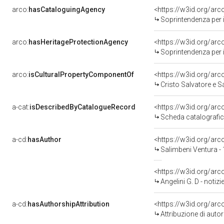
arco:
hasCataloguingAgency
<https://w3id.org/a
Soprintendenza per i b
arco:
hasHeritageProtectionAgency
<https://w3id.org/a
Soprintendenza per i 
arco:
isCulturalPropertyComponentOf
<https://w3id.org/ar
Cristo Salvatore e Sa
a-cat:
isDescribedByCatalogueRecord
<https://w3id.org/a
Scheda catalografi
a-cd:
hasAuthor
<https://w3id.org/a
Salimbeni Ventura -
<https://w3id.org/ar
Angelini G. D - noti
a-cd:
hasAuthorshipAttribution
<https://w3id.org/ar
Attribuzione di aut