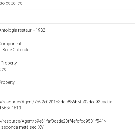
oso cattolico
 Antologia restauri - 1982
yComponent
 Bene Culturale
cProperty
tico
Property
rco/resource/Agent/7b92e0201c3dac886b5fb92ded93cae0>
 1568/ 1613
co/resource/Agent/b9e61faf3cede20ff4efcfcc9531f541>
zie seconda metà sec. XVI