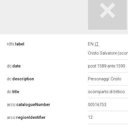
rdfs:
label
EN
IT
Cristo Salvatore (scomp
dc:
date
post 1589-ante 1590
dc:
description
Personaggi: Cristo
dc:
title
scomparto di trittico
00516753
arco:
catalogueNumber
12
arco:
regionIdentifier