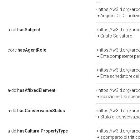
<https://w3id.org/ar
Angelini G. D - noti
a-cd:
hasSubject
<https://w3id.org/a
Cristo Salvatore
core:
hasAgentRole
<https://w3id.org/ar
Ente competente per t
<https://w3id.org/ar
Ente schedatore del 
a-dd:
hasAffixedElement
<https://w3id.org/arc
Iscrizione 1 sul be
a-dd:
hasConservationStatus
<https://w3id.org/ar
Stato di conservazi
a-dd:
hasCulturalPropertyType
<https://w3id.org/a
scomparto di trittic