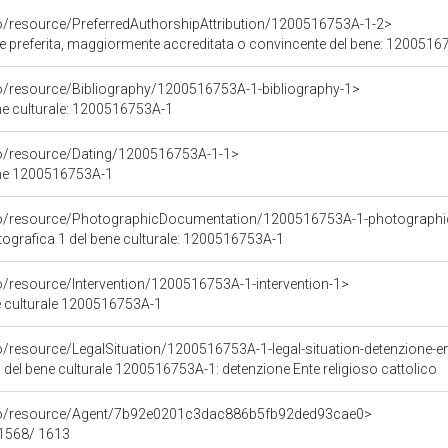
co/resource/PreferredAuthorshipAttribution/1200516753A-1-2>
ore preferita, maggiormente accreditata o convincente del bene: 120051
co/resource/Bibliography/1200516753A-1-bibliography-1>
ene culturale: 1200516753A-1
co/resource/Dating/1200516753A-1-1>
ene 1200516753A-1
rco/resource/PhotographicDocumentation/1200516753A-1-photographi
grafica 1 del bene culturale: 1200516753A-1
o/resource/Intervention/1200516753A-1-intervention-1>
ne culturale 1200516753A-1
o/resource/LegalSituation/1200516753A-1-legal-situation-detenzione-ent
 del bene culturale 1200516753A-1: detenzione Ente religioso cattolico
rco/resource/Agent/7b92e0201c3dac886b5fb92ded93cae0>
 1568/ 1613