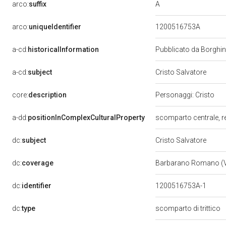
A
arco:
suffix
arco:
uniqueIdentifier
1200516753A
a-cd:
historicalInformation
Pubblicato da Borghini
a-cd:
subject
Cristo Salvatore
core:
description
Personaggi: Cristo
a-dd:
positionInComplexCulturalProperty
scomparto centrale, 
dc:
subject
Cristo Salvatore
dc:
coverage
Barbarano Romano (
dc:
identifier
1200516753A-1
dc:
type
scomparto di trittico