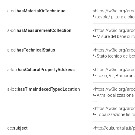
a-dd:
hasMaterialOrTechnique
<https://w3id.org/arc
tavola/ pittura a olio
a-dd:
hasMeasurementCollection
<https://w3id.org/ar
Misure del bene cul
a-dd:
hasTechnicalStatus
<https://w3id.org/ar
Stato tecnico del b
a-loc:
hasCulturalPropertyAddress
<https://w3id.org/a
Lazio, VT, Barbara
a-loc:
hasTimeIndexedTypedLocation
<https://w3id.org/ar
Altra localizzazion
<https://w3id.org/ar
Localizzazione fisi
dc:
subject
<http://culturaitalia.