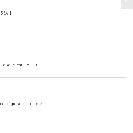
6753A-1
c-documentation-1>
e-religioso-cattolico>