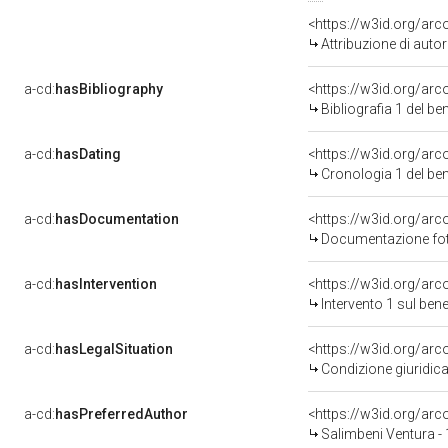
<https://w3id.org/ar
Attribuzione di aut
a-cd:
hasBibliography
<https://w3id.org/ar
Bibliografia 1 del b
a-cd:
hasDating
<https://w3id.org/ar
Cronologia 1 del b
a-cd:
hasDocumentation
<https://w3id.org/a
Documentazione foto
a-cd:
hasIntervention
<https://w3id.org/arc
Intervento 1 sul be
a-cd:
hasLegalSituation
<https://w3id.org/arc
Condizione giuridica
a-cd:
hasPreferredAuthor
<https://w3id.org/a
Salimbeni Ventura -