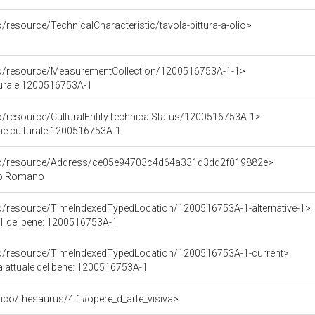
o/resource/TechnicalCharacteristic/tavola-pittura-a-olio>
co/resource/MeasurementCollection/1200516753A-1-1>
turale 1200516753A-1
co/resource/CulturalEntityTechnicalStatus/1200516753A-1>
ene culturale 1200516753A-1
rco/resource/Address/ce05e94703c4d64a331d3dd2f019882e>
no Romano
co/resource/TimeIndexedTypedLocation/1200516753A-1-alternative-1>
e 1 del bene: 1200516753A-1
co/resource/TimeIndexedTypedLocation/1200516753A-1-current>
ca attuale del bene: 1200516753A-1
it/pico/thesaurus/4.1#opere_d_arte_visiva>