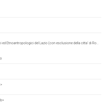
ed Etnoantropologici del Lazio (con esclusione della citta' di Roma)
io
1>
bb>