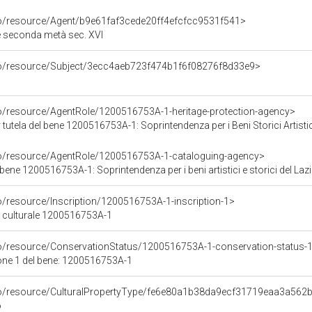
co/resource/Agent/b9e61faf3cede20ff4efcfcc9531f541>
zie seconda metà sec. XVI
rco/resource/Subject/3ecc4aeb723f474b1f6f08276f8d33e9>
co/resource/AgentRole/1200516753A-1-heritage-protection-agency>
utela del bene 1200516753A-1: Soprintendenza per i Beni Storici Artistici 
co/resource/AgentRole/1200516753A-1-cataloguing-agency>
bene 1200516753A-1: Soprintendenza per i beni artistici e storici del Laz
o/resource/Inscription/1200516753A-1-inscription-1>
ne culturale 1200516753A-1
co/resource/ConservationStatus/1200516753A-1-conservation-status-
one 1 del bene: 1200516753A-1
rco/resource/CulturalPropertyType/fe6e80a1b38da9ecf31719eaa3a562
o