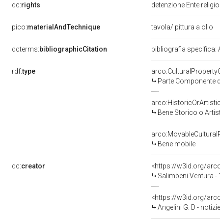
dc:
rights
detenzione Ente religi
pico:
materialAndTechnique
tavola/ pittura a olio
dcterms:
bibliographicCitation
bibliografia specifica:
rdf:
type
arco:CulturalPropert
Parte Componente di
arco:HistoricOrArtisti
Bene Storico o Artis
arco:MovableCultural
Bene mobile
dc:
creator
<https://w3id.org/a
Salimbeni Ventura -
<https://w3id.org/ar
Angelini G. D - noti